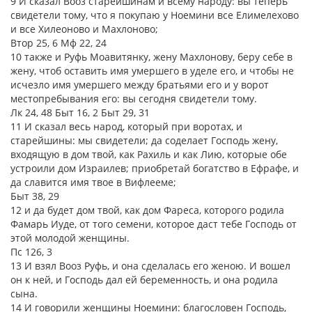
9 И сказал Вооз старейшинам и всему народу: вы теперь
свидетели тому, что я покупаю у Ноемини все Елимелехово
и все Хилеоново и Махлоново;
Втор 25, 6 Мф 22, 24
10 также и Руфь Моавитянку, жену Махлонову, беру себе в
жену, чтоб оставить имя умершего в уделе его, и чтобы не
исчезло имя умершего между братьями его и у ворот
местопребывания его: вы сегодня свидетели тому.
Лк 24, 48 Быт 16, 2 Быт 29, 31
11 И сказал весь народ, который при воротах, и
старейшины: мы свидетели; да соделает Господь жену,
входящую в дом твой, как Рахиль и как Лию, которые обе
устроили дом Израилев; приобретай богатство в Ефрафе, и
да славится имя твое в Вифлееме;
Быт 38, 29
12 и да будет дом твой, как дом Фареса, которого родила
Фамарь Иуде, от того семени, которое даст тебе Господь от
этой молодой женщины.
Пс 126, 3
13 И взял Вооз Руфь, и она сделалась его женою. И вошел
он к ней, и Господь дал ей беременность, и она родила
сына.
14 И говорили женщины Ноемини: благословен Господь,