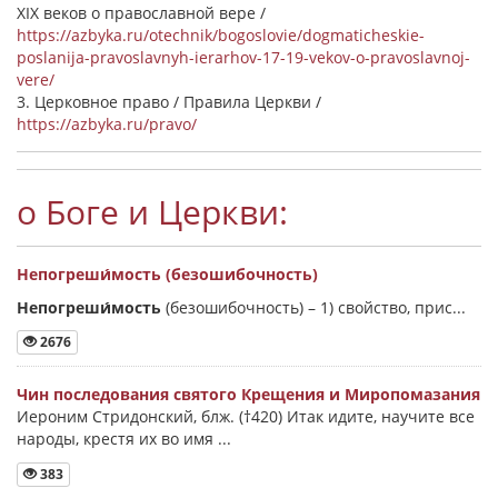
XIX веков о православной вере /
https://azbyka.ru/otechnik/bogoslovie/dogmaticheskie-
poslanija-pravoslavnyh-ierarhov-17-19-vekov-o-pravoslavnoj-
vere/
3. Церковное право / Правила Церкви /
https://azbyka.ru/pravo/
о Боге и Церкви:
Непогреши́мость (безошибочность)
Непогреши́мость
(безошибочность) –
1) свойство, прис...
2676
Чин последования святого Крещения и Миропомазания
Иероним Стридонский, блж. (†420) Итак идите, научите все
народы, крестя их во имя ...
383