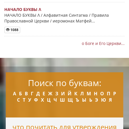
НАЧАЛО БУКВЫ Λ
НАЧАЛО БУКВЫ Λ / Алфавитная Синтагма / Правила
Православной Церкви / иеромонах Матфей...
1088
о Боге и Его Церкви...
Поиск по буквам:
А
Б
В
Г
Д
Е
Ж
З
И
Й
К
Л
М
Н
О
П
Р
С
Т
У
Ф
Х
Ц
Ч
Ш
Щ
Ъ
Ы
Ь
Э
Ю
Я
что почитать для утверждения