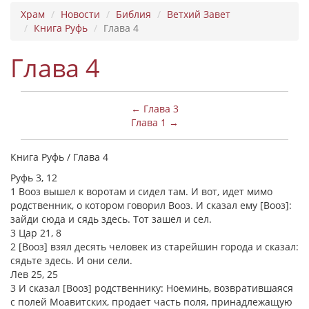
Храм
Новости
Библия
Ветхий Завет
Книга Руфь
Глава 4
Глава 4
← Глава 3
Глава 1 →
Книга Руфь / Глава 4
Руфь 3, 12
1 Вооз вышел к воротам и сидел там. И вот, идет мимо
родственник, о котором говорил Вооз. И сказал ему [Вооз]:
зайди сюда и сядь здесь. Тот зашел и сел.
3 Цар 21, 8
2 [Вооз] взял десять человек из старейшин города и сказал:
сядьте здесь. И они сели.
Лев 25, 25
3 И сказал [Вооз] родственнику: Ноеминь, возвратившаяся
с полей Моавитских, продает часть поля, принадлежащую