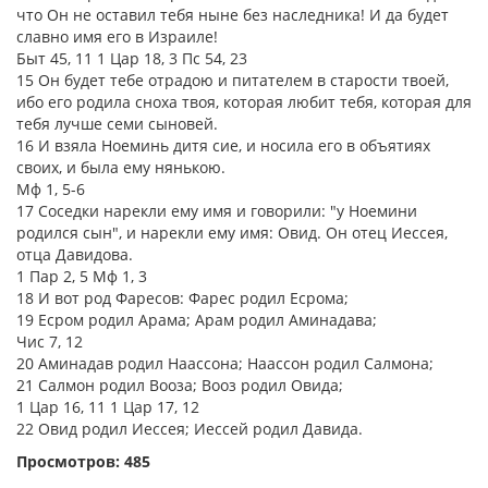
что Он не оставил тебя ныне без наследника! И да будет
славно имя его в Израиле!
Быт 45, 11 1 Цар 18, 3 Пс 54, 23
15 Он будет тебе отрадою и питателем в старости твоей,
ибо его родила сноха твоя, которая любит тебя, которая для
тебя лучше семи сыновей.
16 И взяла Ноеминь дитя сие, и носила его в объятиях
своих, и была ему нянькою.
Мф 1, 5-6
17 Соседки нарекли ему имя и говорили: "у Ноемини
родился сын", и нарекли ему имя: Овид. Он отец Иессея,
отца Давидова.
1 Пар 2, 5 Мф 1, 3
18 И вот род Фаресов: Фарес родил Есрома;
19 Есром родил Арама; Арам родил Аминадава;
Чис 7, 12
20 Аминадав родил Наассона; Наассон родил Салмона;
21 Салмон родил Вооза; Вооз родил Овида;
1 Цар 16, 11 1 Цар 17, 12
22 Овид родил Иессея; Иессей родил Давида.
Просмотров: 485