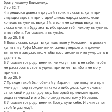
брату нашему Елимелеху;
Иер 32, 7
4 я решился довести до ушей твоих и сказать: купи при
сидящих здесь и при старейшинах народа моего; если
хочешь выкупить, выкупа́й; а если не хочешь выкупить,
скажи мне, и я буду знать; ибо кроме тебя некому выкупить;
а по тебе я. Тот сказал: я выкупа́ю.
Втор 25, 5-6
5 Вооз сказал: когда ты купишь поле у Ноемини, то должен
купить и у Руфи Моавитянки, жены умершего, и должен
взять ее в замужество, чтобы восстановить имя умершего в
уделе его.
6 И сказал тот родственник: не могу я взять ее себе, чтобы
не расстроить своего удела; прими ее ты, ибо я не могу
принять.
Втор 25, 9
7 Прежде такой был обычай у Израиля при выкупе и при
мене для подтверждения какого-либо дела: один снимал
сапог свой и давал другому, [который принимал право
родственника,] и это было свидетельством у Израиля.
8 И сказал тот родственник Воозу: купи себе. И снял сапог
свой [и дал ему].