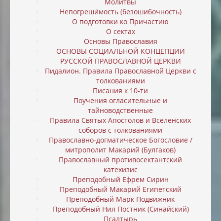
Молитвы
Непогреши́мость (безошибочность)
О подготовки ко Причастию
О сектах
Основы Православия
ОСНОВЫ СОЦИАЛЬНОЙ КОНЦЕПЦИИ
РУССКОЙ ПРАВОСЛАВНОЙ ЦЕРКВИ
Пидалион. Правила Православной Церкви с
толкованиями
Писания к 10-ти
Поучения огласительные и
тайноводственные
Правила Святых Апостолов и Вселенских
соборов с толкованиями
Православно-догматическое Богословие /
митрополит Макарий (Булгаков)
Православный противосектантский
катехизис
Преподобный Ефрем Сирин
Преподобный Макарий Египетский
Преподобный Марк Подвижник
Преподобный Нил Постник (Синайский)
Псалтырь