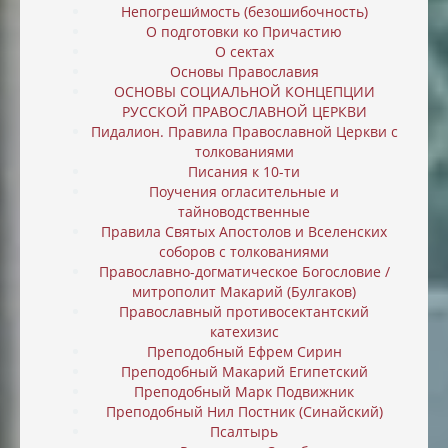
Непогреши́мость (безошибочность)
О подготовки ко Причастию
О сектах
Основы Православия
ОСНОВЫ СОЦИАЛЬНОЙ КОНЦЕПЦИИ
РУССКОЙ ПРАВОСЛАВНОЙ ЦЕРКВИ
Пидалион. Правила Православной Церкви с
толкованиями
Писания к 10-ти
Поучения огласительные и
тайноводственные
Правила Святых Апостолов и Вселенских
соборов с толкованиями
Православно-догматическое Богословие /
митрополит Макарий (Булгаков)
Православный противосектантский
катехизис
Преподобный Ефрем Сирин
Преподобный Макарий Египетский
Преподобный Марк Подвижник
Преподобный Нил Постник (Синайский)
Псалтырь