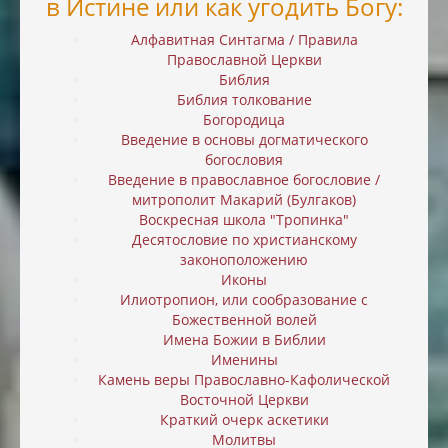
в Истине или как угодить Богу:
Алфавитная Синтагма / Правила
Православной Церкви
Библия
Библия толкование
Богородица
Введение в основы догматического
богословия
Введение в православное богословие /
митрополит Макарий (Булгаков)
Воскресная школа "Тропинка"
Десятословие по христианскому
законоположению
Иконы
Илиотропион, или cообразование с
Божественной волей
Имена Божии в Библии
Именины
Камень веры Православно-Кафолической
Восточной Церкви
Краткий очерк аскетики
Молитвы