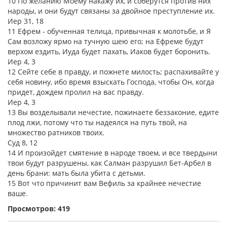
10 По желанию Моему накажу их, и соберутся против них
народы, и они будут связаны за двойное преступление их.
Иер 31, 18
11 Ефрем - обученная телица, привычная к молотьбе, и Я
Сам возложу ярмо на тучную шею его; на Ефреме будут
верхом ездить, Иуда будет пахать, Иаков будет боронить.
Иер 4, 3
12 Сейте себе в правду, и пожнете милость; распахивайте у
себя новину, ибо время взыскать Господа, чтобы Он, когда
придет, дождем пролил на вас правду.
Иер 4, 3
13 Вы возделывали нечестие, пожинаете беззаконие, едите
плод лжи, потому что ты надеялся на путь твой, на
множество ратников твоих.
Суд 8, 12
14 И произойдет смятение в народе твоем, и все твердыни
твои будут разрушены, как Салман разрушил Бет-Арбел в
день брани: мать была убита с детьми.
15 Вот что причинит вам Вефиль за крайнее нечестие
ваше.
Просмотров: 419