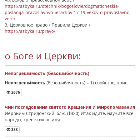
https://azbyka.ru/otechnik/bogoslovie/dogmaticheskie-
poslanija-pravoslavnyh-ierarhov-17-19-vekov-o-pravoslavnoj-
vere/
3. Церковное право / Правила Церкви /
https://azbyka.ru/pravo/
о Боге и Церкви:
Непогреши́мость (безошибочность)
Непогреши́мость
(безошибочность) –
1) свойство, прис...
2676
Чин последования святого Крещения и Миропомазания
Иероним Стридонский, блж. (†420) Итак идите, научите все
народы, крестя их во имя ...
383