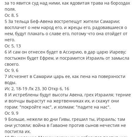
за то явится суд над ними, как ядовитая трава на бороздах
поля.
Ос 8, 5
5 За тельца Беф-Авена вострепещут жители Самарии;
восплачет о нем народ его, и жрецы его, радовавшиеся о
нем, будут плакать о славе его, потому что она отойдет от
него.
Ос 5, 13
6 И сам он отнесен будет в Ассирию, в дар царю Иареву;
постыжен будет Ефрем, и посрамится Израиль от замысла
своего.
Ос 9, 6
7 Исчезнет в Самарии царь ее, как пена на поверхности
воды.
Ис 2, 18-19 Лк 23, 30 Откр 6, 16
8 И истреблены будут высоты Авена, грех Израиля; терние
и волчцы вырастут на жертвенниках их, и скажут они
горам: "покройте нас", и холмам: "падите на нас".
Ос 9, 9
9 Больше, нежели во дни Гивы, грешил ты, Израиль; там
они устояли; война в Гаваоне против сынов нечестия не
постигла их.