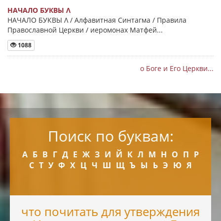
НАЧАЛО БУКВЫ Λ
НАЧАЛО БУКВЫ Λ / Алфавитная Синтагма / Правила
Православной Церкви / иеромонах Матфей...
1088
о Боге и Его Церкви...
Поиск по буквам:
А
Б
В
Г
Д
Е
Ж
З
И
Й
К
Л
М
Н
О
П
Р
С
Т
У
Ф
Х
Ц
Ч
Ш
Щ
Ъ
Ы
Ь
Э
Ю
Я
что почитать для утверждения