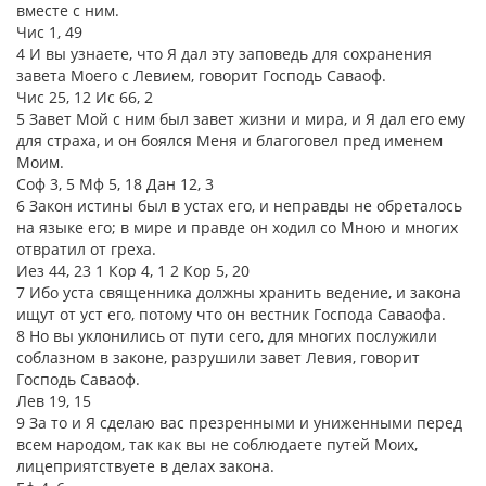
вместе с ним.
Чис 1, 49
4 И вы узнаете, что Я дал эту заповедь для сохранения
завета Моего с Левием, говорит Господь Саваоф.
Чис 25, 12 Ис 66, 2
5 Завет Мой с ним был завет жизни и мира, и Я дал его ему
для страха, и он боялся Меня и благоговел пред именем
Моим.
Соф 3, 5 Мф 5, 18 Дан 12, 3
6 Закон истины был в устах его, и неправды не обреталось
на языке его; в мире и правде он ходил со Мною и многих
отвратил от греха.
Иез 44, 23 1 Кор 4, 1 2 Кор 5, 20
7 Ибо уста священника должны хранить ведение, и закона
ищут от уст его, потому что он вестник Господа Саваофа.
8 Но вы уклонились от пути сего, для многих послужили
соблазном в законе, разрушили завет Левия, говорит
Господь Саваоф.
Лев 19, 15
9 За то и Я сделаю вас презренными и униженными перед
всем народом, так как вы не соблюдаете путей Моих,
лицеприятствуете в делах закона.