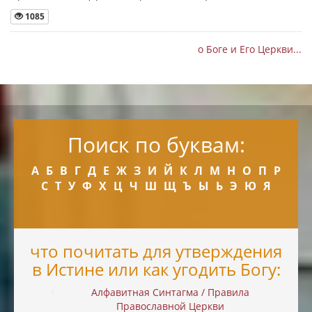
1085
о Боге и Его Церкви...
Поиск по буквам:
А
Б
В
Г
Д
Е
Ж
З
И
Й
К
Л
М
Н
О
П
Р
С
Т
У
Ф
Х
Ц
Ч
Ш
Щ
Ъ
Ы
Ь
Э
Ю
Я
что почитать для утверждения
в Истине или как угодить Богу:
Алфавитная Синтагма / Правила
Православной Церкви