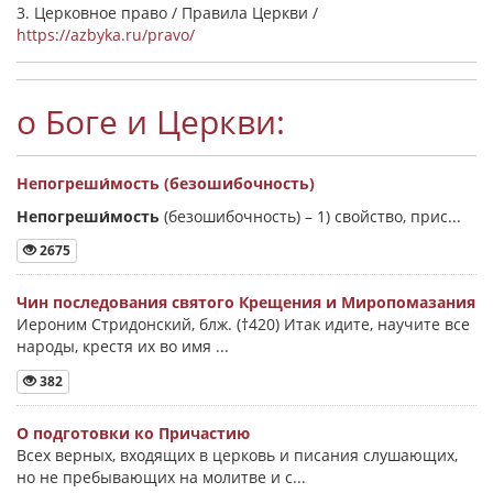
3. Церковное право / Правила Церкви /
https://azbyka.ru/pravo/
о Боге и Церкви:
Непогреши́мость (безошибочность)
Непогреши́мость
(безошибочность) –
1) свойство, прис...
2675
Чин последования святого Крещения и Миропомазания
Иероним Стридонский, блж. (†420) Итак идите, научите все
народы, крестя их во имя ...
382
О подготовки ко Причастию
Всех верных, входящих в церковь и писания слушающих,
но не пребывающих на молитве и с...