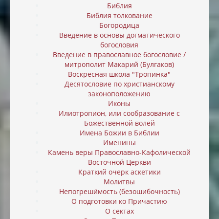
Библия
Библия толкование
Богородица
Введение в основы догматического
богословия
Введение в православное богословие /
митрополит Макарий (Булгаков)
Воскресная школа "Тропинка"
Десятословие по христианскому
законоположению
Иконы
Илиотропион, или cообразование с
Божественной волей
Имена Божии в Библии
Именины
Камень веры Православно-Кафолической
Восточной Церкви
Краткий очерк аскетики
Молитвы
Непогреши́мость (безошибочность)
О подготовки ко Причастию
О сектах