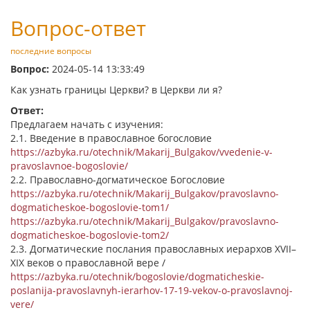
Вопрос-ответ
последние вопросы
Вопрос:
2024-05-14 13:33:49
Как узнать границы Церкви? в Церкви ли я?
Ответ:
Предлагаем начать с изучения:
2.1. Введение в православное богословие
https://azbyka.ru/otechnik/Makarij_Bulgakov/vvedenie-v-
pravoslavnoe-bogoslovie/
2.2. Православно-догматическое Богословие
https://azbyka.ru/otechnik/Makarij_Bulgakov/pravoslavno-
dogmaticheskoe-bogoslovie-tom1/
https://azbyka.ru/otechnik/Makarij_Bulgakov/pravoslavno-
dogmaticheskoe-bogoslovie-tom2/
2.3. Догматические послания православных иерархов XVII–
XIX веков о православной вере /
https://azbyka.ru/otechnik/bogoslovie/dogmaticheskie-
poslanija-pravoslavnyh-ierarhov-17-19-vekov-o-pravoslavnoj-
vere/