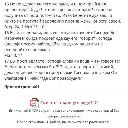
15 Но не сделал ли того же один, и в нем пребывал
превосходный дух? что же сделал этот один? он желал
получить от Бога потомство. Итак берегите дух ваш, и
никто не поступай вероломно против жены юности своей.
Втор 24, 1 Исх 21, 10
16 Если ты ненавидишь ее, отпусти, говорит Господь Бог
Израилев; обида покроет одежду его, говорит Господь
Саваоф; посему наблюдайте за духом вашим и не
поступайте вероломно.
Мал 3, 14
17 Вы прогневляете Господа словами вашими и говорите:
"чем прогневляем мы Его?" Тем, что говорите: "всякий,
делающий зло, хорош пред очами Господа, и к таким Он
благоволит", или: "где Бог правосудия?"
Просмотров: 461
Скачать страницу в виде PDF
Внимание! В PDF сохраняется только содержимое страницы! без
оформления сайта!
После скачивания файла, вы сможете его распечатать.