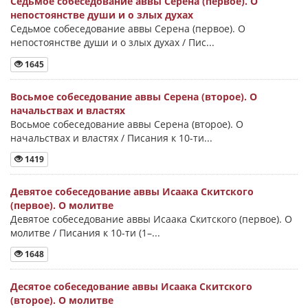
Седьмое собеседование аввы Серена (первое). О
непостоянстве души и о злых духах
Седьмое собеседование аввы Серена (первое). О
непостоянстве души и о злых духах / Пис...
1645
Восьмое собеседование аввы Серена (второе). О
начальствах и властях
Восьмое собеседование аввы Серена (второе). О
начальствах и властях / Писания к 10-ти...
1419
Девятое собеседование аввы Исаака Скитского
(первое). О молитве
Девятое собеседование аввы Исаака Скитского (первое). О
молитве / Писания к 10-ти (1–...
1648
Десятое собеседование аввы Исаака Скитского
(второе). О молитве