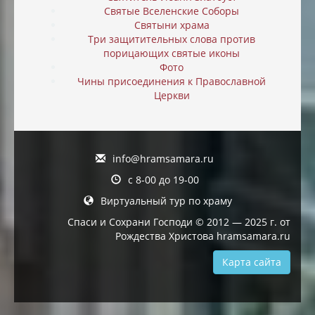
Святые Вселенские Соборы
Святыни храма
Три защитительных слова против
порицающих святые иконы
Фото
Чины присоединения к Православной
Церкви
info@hramsamara.ru
с 8-00 до 19-00
Виртуальный тур по храму
Спаси и Сохрани Господи © 2012 — 2025 г. от
Рождества Христова hramsamara.ru
Карта сайта