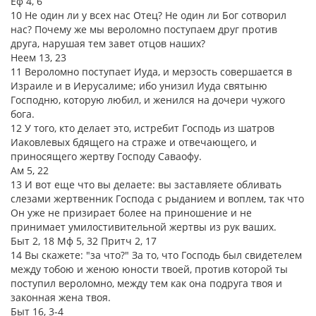
Еф 4, 6
10 Не один ли у всех нас Отец? Не один ли Бог сотворил
нас? Почему же мы вероломно поступаем друг против
друга, нарушая тем завет отцов наших?
Неем 13, 23
11 Вероломно поступает Иуда, и мерзость совершается в
Израиле и в Иерусалиме; ибо унизил Иуда святыню
Господню, которую любил, и женился на дочери чужого
бога.
12 У того, кто делает это, истребит Господь из шатров
Иаковлевых бдящего на страже и отвечающего, и
приносящего жертву Господу Саваофу.
Ам 5, 22
13 И вот еще что вы делаете: вы заставляете обливать
слезами жертвенник Господа с рыданием и воплем, так что
Он уже не призирает более на приношение и не
принимает умилостивительной жертвы из рук ваших.
Быт 2, 18 Мф 5, 32 Притч 2, 17
14 Вы скажете: "за что?" За то, что Господь был свидетелем
между тобою и женою юности твоей, против которой ты
поступил вероломно, между тем как она подруга твоя и
законная жена твоя.
Быт 16, 3-4