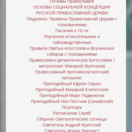
Основы Православия
ОСНОВЫ СОЦИАЛЬНОЙ КОНЦЕПЦИИ
РУССКОЙ ПРАВОСЛАВНОЙ ЦЕРКВИ
Пидалион. Правила Православной Церкви с
толкованиями
Писания к 10-ти
Поучения огласительные и
тайноводственные
Правила Святых Апостолов и Вселенских
соборов с толкованиями
Православно-догматическое Богословие /
митрополит Макарий (Булгаков)
Православный противосектантский
катехизис
Преподобный Ефрем Сирин
Преподобный Макарий Египетский
Преподобный Марк Подвижник
Преподобный Нил Постник (Синайский)
Псалтырь
Расписание Служб
Сборник Святоотеческие сотницы
Святитель Андрей Критский
Святитель Иоанн Златоуст