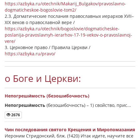
https://azbyka.ru/otechnik/Makarij_Bulgakov/pravoslavno-
dogmaticheskoe-bogoslovie-tom2/
2.3. Догматические послания православных иерархов XVII–
XIX веков о православной вере /
https://azbyka.ru/otechnik/bogoslovie/dogmaticheskie-
poslanija-pravoslavnyh-ierarhov-17-19-vekov-o-pravoslavnoj-
vere/
3. Церковное право / Правила Церкви /
https://azbyka.ru/pravo/
о Боге и Церкви:
Непогреши́мость (безошибочность)
Непогреши́мость
(безошибочность) –
1) свойство, прис...
2676
Чин последования святого Крещения и Миропомазания
Иероним Стридонский, блж. (†420) Итак идите, научите все