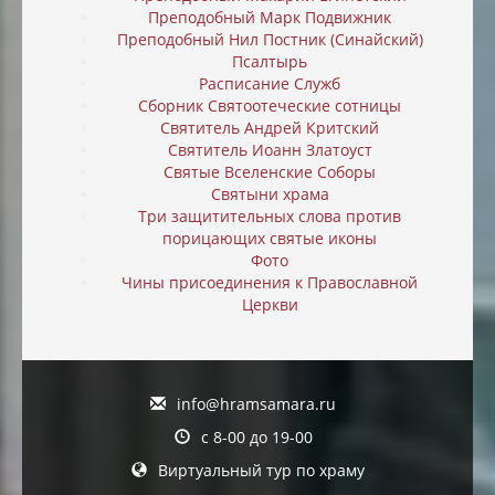
Преподобный Марк Подвижник
Преподобный Нил Постник (Синайский)
Псалтырь
Расписание Служб
Сборник Святоотеческие сотницы
Святитель Андрей Критский
Святитель Иоанн Златоуст
Святые Вселенские Соборы
Святыни храма
Три защитительных слова против
порицающих святые иконы
Фото
Чины присоединения к Православной
Церкви
info@hramsamara.ru
с 8-00 до 19-00
Виртуальный тур по храму