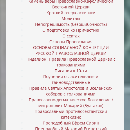
Камень веры Православно-Кафолической
Восточной Церкви
Краткий очерк аскетики
Молитвы
Непогреши́мость (безошибочность)
О подготовки ко Причастию
О сектах
Основы Православия
ОСНОВЫ СОЦИАЛЬНОЙ КОНЦЕПЦИИ
РУССКОЙ ПРАВОСЛАВНОЙ ЦЕРКВИ
Пидалион. Правила Православной Церкви с
толкованиями
Писания к 10-ти
Поучения огласительные и
тайноводственные
Правила Святых Апостолов и Вселенских
соборов с толкованиями
Православно-догматическое Богословие /
митрополит Макарий (Булгаков)
Православный противосектантский
катехизис
Преподобный Ефрем Сирин
Преподобный Макарий Египетский