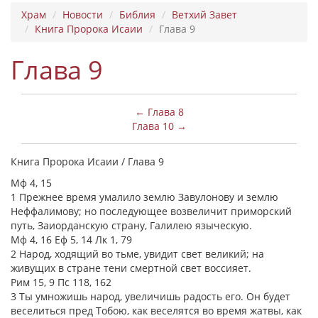
Храм
Новости
Библия
Ветхий Завет
Книга Пророка Исаии
Глава 9
Глава 9
← Глава 8
Глава 10 →
Книга Пророка Исаии / Глава 9
Мф 4, 15
1 Прежнее время умалило землю Завулонову и землю
Неффалимову; но последующее возвеличит приморский
путь, Заиорданскую страну, Галилею языческую.
Мф 4, 16 Еф 5, 14 Лк 1, 79
2 Народ, ходящий во тьме, увидит свет великий; на
живущих в стране тени смертной свет воссияет.
Рим 15, 9 Пс 118, 162
3 Ты умножишь народ, увеличишь радость его. Он будет
веселиться пред Тобою, как веселятся во время жатвы, как