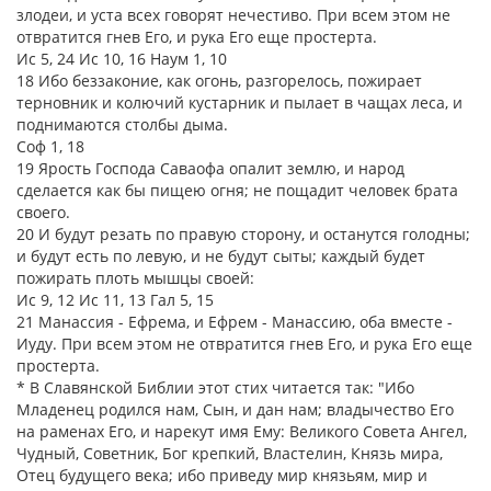
злодеи, и уста всех говорят нечестиво. При всем этом не
отвратится гнев Его, и рука Его еще простерта.
Ис 5, 24 Ис 10, 16 Наум 1, 10
18 Ибо беззаконие, как огонь, разгорелось, пожирает
терновник и колючий кустарник и пылает в чащах леса, и
поднимаются столбы дыма.
Соф 1, 18
19 Ярость Господа Саваофа опалит землю, и народ
сделается как бы пищею огня; не пощадит человек брата
своего.
20 И будут резать по правую сторону, и останутся голодны;
и будут есть по левую, и не будут сыты; каждый будет
пожирать плоть мышцы своей:
Ис 9, 12 Ис 11, 13 Гал 5, 15
21 Манассия - Ефрема, и Ефрем - Манассию, оба вместе -
Иуду. При всем этом не отвратится гнев Его, и рука Его еще
простерта.
* В Славянской Библии этот стих читается так: "Ибо
Младенец родился нам, Сын, и дан нам; владычество Его
на раменах Его, и нарекут имя Ему: Великого Совета Ангел,
Чудный, Советник, Бог крепкий, Властелин, Князь мира,
Отец будущего века; ибо приведу мир князьям, мир и