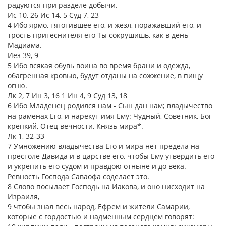
радуются при разделе добычи.
Ис 10, 26 Ис 14, 5 Суд 7, 23
4 Ибо ярмо, тяготившее его, и жезл, поражавший его, и
трость притеснителя его Ты сокрушишь, как в день
Мадиама.
Иез 39, 9
5 Ибо всякая обувь воина во время брани и одежда,
обагренная кровью, будут отданы на сожжение, в пищу
огню.
Лк 2, 7 Ин 3, 16 1 Ин 4, 9 Суд 13, 18
6 Ибо Младенец родился нам - Сын дан нам; владычество
на раменах Его, и нарекут имя Ему: Чудный, Советник, Бог
крепкий, Отец вечности, Князь мира*.
Лк 1, 32-33
7 Умножению владычества Его и мира нет предела на
престоле Давида и в царстве его, чтобы Ему утвердить его
и укрепить его судом и правдою отныне и до века.
Ревность Господа Саваофа соделает это.
8 Слово посылает Господь на Иакова, и оно нисходит на
Израиля,
9 чтобы знал весь народ, Ефрем и жители Самарии,
которые с гордостью и надменным сердцем говорят: