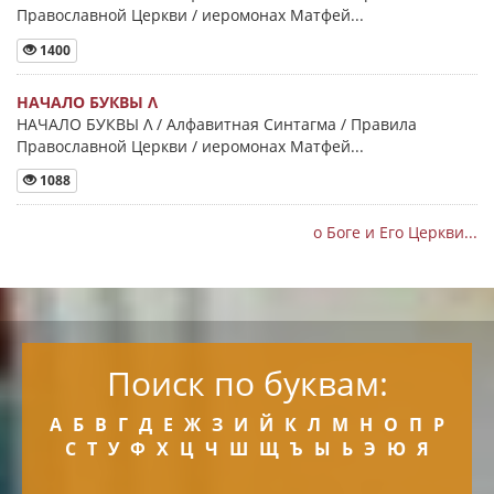
Православной Церкви / иеромонах Матфей...
1400
НАЧАЛО БУКВЫ Λ
НАЧАЛО БУКВЫ Λ / Алфавитная Синтагма / Правила
Православной Церкви / иеромонах Матфей...
1088
о Боге и Его Церкви...
Поиск по буквам:
А
Б
В
Г
Д
Е
Ж
З
И
Й
К
Л
М
Н
О
П
Р
С
Т
У
Ф
Х
Ц
Ч
Ш
Щ
Ъ
Ы
Ь
Э
Ю
Я