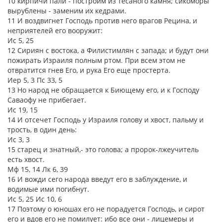
10 кирпичи пали - построим из тесаного камня; сикоморы
вырублены - заменим их кедрами.
11 И воздвигнет Господь против него врагов Рецина, и
неприятелей его вооружит:
Ис 5, 25
12 Сириян с востока, а Филистимлян с запада; и будут они
пожирать Израиля полным ртом. При всем этом не
отвратится гнев Его, и рука Его еще простерта.
Иер 5, 3 Пс 33, 5
13 Но народ не обращается к Биющему его, и к Господу
Саваофу не прибегает.
Ис 19, 15
14 И отсечет Господь у Израиля голову и хвост, пальму и
трость, в один день:
Ис 3, 3
15 старец и знатный,- это голова; а пророк-лжеучитель
есть хвост.
Мф 15, 14 Лк 6, 39
16 И вожди сего народа введут его в заблуждение, и
водимые ими погибнут.
Ис 5, 25 Ис 10, 6
17 Поэтому о юношах его не порадуется Господь, и сирот
его и вдов его не помилует: ибо все они - лицемеры и