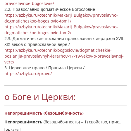
pravoslavnoe-bogoslovie/
2.2. Православно-догматическое Богословие
https://azbyka.ru/otechnik/Makarij_Bulgakov/pravoslavno-
dogmaticheskoe-bogoslovie-tom1/
https://azbyka.ru/otechnik/Makarij_Bulgakov/pravoslavno-
dogmaticheskoe-bogoslovie-tom2/
2.3. Догматические послания православных иерархов XVII–
XIX веков о православной вере /
https://azbyka.ru/otechnik/bogoslovie/dogmaticheskie-
poslanija-pravoslavnyh-ierarhov-17-19-vekov-o-pravoslavnoj-
vere/
3. Церковное право / Правила Церкви /
https://azbyka.ru/pravo/
о Боге и Церкви:
Непогреши́мость (безошибочность)
Непогреши́мость
(безошибочность) –
1) свойство, прис...
2676