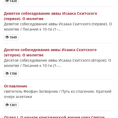
1420
Девятое собеседование аввы Исаака Скитского
(первое). О молитве
Девятое собеседование аввы Исаака Скитского (первое). О
молитве / Писания к 10-ти (1–...
1649
Десятое собеседование аввы Исаака Скитского
(второе). О молитве
Десятое собеседование аввы Исаака Скитского (второе). О
молитве / Писания к 10-ти (1–...
1708
Оглавление
святитель Феофан Затворник / Путь ко спасению. Краткий
очерк аскетики
1361
Отдел I. О начале христианской жизни чрез Святое