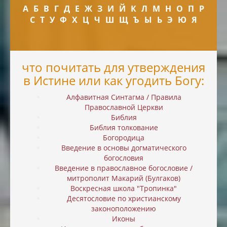
А
Б
В
Г
Д
Е
Ж
З
И
Й
К
Л
М
Н
О
П
Р
С
Т
У
Ф
Х
Ц
Ч
Ш
Щ
Ъ
Ы
Ь
Э
Ю
Я
что почитать для утверждения
в Истине или как угодить Богу:
Алфавитная Синтагма / Правила
Православной Церкви
Библия
Библия толкование
Богородица
Введение в основы догматического
богословия
Введение в православное богословие /
митрополит Макарий (Булгаков)
Воскресная школа "Тропинка"
Десятословие по христианскому
законоположению
Иконы