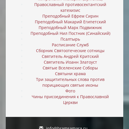
Православный противосектантский
катехизис
Преподобный Ефрем Сирин
Преподобный Макарий Египетский
Преподобный Марк Подвижник
Преподобный Нил Постник (Синайский)
Псалтырь
Расписание Служб
Сборник Святоотеческие сотницы
Святитель Андрей Критский
Святитель Иоанн Златоуст
Святые Вселенские Соборы
Святыни храма
Три защитительных слова против
порицающих святые иконы
Фото
Чины присоединения к Православной
Церкви
info@hramsamara.ru