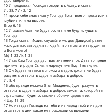
удостоверены.
10 И продолжал Господь говорить к Ахазу, и сказал:
Ис 38, 7 Лк 2, 12
11 проси себе знамения у Господа Бога твоего: проси или в
глубине, или на высоте.
Втор 6, 16
12 И сказал Ахаз: не буду просить и не буду искушать
Господа.
13 Тогда сказал Исаия: слушайте же, дом Давидов! разве
мало для вас затруднять людей, что вы хотите затруднять
и Бога моего?
Мф 1, 23 Лк 1, 31
14 Итак Сам Господь даст вам знамение: се, Дева во чреве
приимет и родит Сына, и нарекут имя Ему: Еммануил.
15 Он будет питаться молоком и медом, доколе не будет
разуметь отвергать худое и избирать доброе;
Ис 8, 4
16 ибо прежде нежели Этот Младенец будет разуметь
отвергать худое и избирать доброе, земля та, которой ты
страшишься, будет оставлена обоими царями ее.
4 Цар 15, 29
17 Но наведет Господь на тебя и на народ твой и на дом
отца твоего дни, какие не приходили со времени