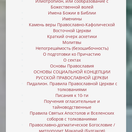
Илиотропион, или cообразование с
Божественной волей
Имена Божии в Библии
Именины
Камень веры Православно-Кафолической
Восточной Церкви
Краткий очерк аскетики
Молитвы
Непогреши́мость (безошибочность)
О подготовки ко Причастию
О сектах
Основы Православия
ОСНОВЫ СОЦИАЛЬНОЙ КОНЦЕПЦИИ
РУССКОЙ ПРАВОСЛАВНОЙ ЦЕРКВИ
Пидалион. Правила Православной Церкви с
толкованиями
Писания к 10-ти
Поучения огласительные и
тайноводственные
Правила Святых Апостолов и Вселенских
соборов с толкованиями
Православно-догматическое Богословие /
митрополит Макарий (Булгаков)