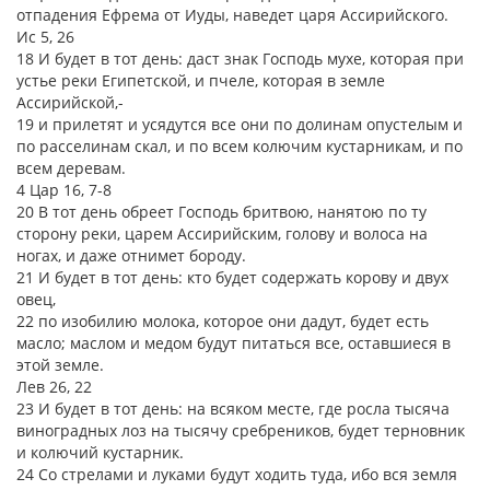
отпадения Ефрема от Иуды, наведет царя Ассирийского.
Ис 5, 26
18 И будет в тот день: даст знак Господь мухе, которая при
устье реки Египетской, и пчеле, которая в земле
Ассирийской,-
19 и прилетят и усядутся все они по долинам опустелым и
по расселинам скал, и по всем колючим кустарникам, и по
всем деревам.
4 Цар 16, 7-8
20 В тот день обреет Господь бритвою, нанятою по ту
сторону реки, царем Ассирийским, голову и волоса на
ногах, и даже отнимет бороду.
21 И будет в тот день: кто будет содержать корову и двух
овец,
22 по изобилию молока, которое они дадут, будет есть
масло; маслом и медом будут питаться все, оставшиеся в
этой земле.
Лев 26, 22
23 И будет в тот день: на всяком месте, где росла тысяча
виноградных лоз на тысячу сребреников, будет терновник
и колючий кустарник.
24 Со стрелами и луками будут ходить туда, ибо вся земля