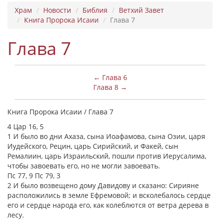
Храм
Новости
Библия
Ветхий Завет
Книга Пророка Исаии
Глава 7
Глава 7
← Глава 6
Глава 8 →
Книга Пророка Исаии / Глава 7
4 Цар 16, 5
1 И было во дни Ахаза, сына Иоафамова, сына Озии, царя
Иудейского, Рецин, царь Сирийский, и Факей, сын
Ремалиин, царь Израильский, пошли против Иерусалима,
чтобы завоевать его, но не могли завоевать.
Пс 77, 9 Пс 79, 3
2 И было возвещено дому Давидову и сказано: Сирияне
расположились в земле Ефремовой; и всколебалось сердце
его и сердце народа его, как колеблются от ветра дерева в
лесу.