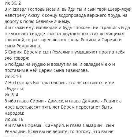
Ис 36, 2
3 И сказал Господь Исаии: выйди ты и сын твой Шеар-ясув
навстречу Ахазу, к концу водопровода верхнего пруда, на
дорогу к полю белильничьему,
4 и скажи ему: наблюдай и будь спокоен; не страшись и да
не унывает сердце твое от двух концов этих дымящихся
головней, от разгоревшегося гнева Рецина и Сириян и
сына Ремалиина.
5 Сирия, Ефрем и сын Ремалиин умышляют против тебя
зло, говоря:
6 пойдем на Иудею и возмутим ее, и овладеем ею и
поставим в ней царем сына Тавеилова.
Ис 8, 10
7 Но Господь Бог так говорит: это не состоится и не
сбудется;
Ис 8, 4
8 ибо глава Сирии - Дамаск, и глава Дамаска - Рецин; а
чрез шестьдесят пять лет Ефрем перестанет быть
народом;
Ис 28, 16
9 и глава Ефрема - Самария, и глава Самарии - сын
Ремалиин. Если вы не верите, то потому, что вы не