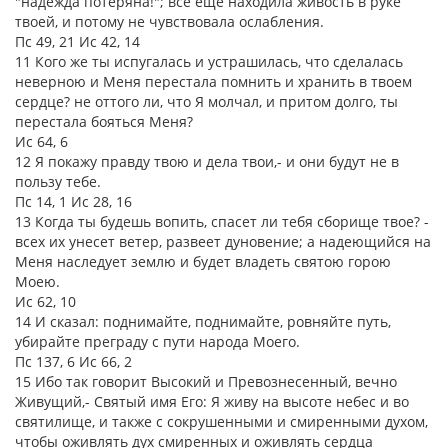
"надежда потеряна!"; все еще находила живость в руке
твоей, и потому не чувствовала ослабления.
Пс 49, 21 Ис 42, 14
11 Кого же ты испугалась и устрашилась, что сделалась
неверною и Меня перестала помнить и хранить в твоем
сердце? не оттого ли, что Я молчал, и притом долго, ты
перестала бояться Меня?
Ис 64, 6
12 Я покажу правду твою и дела твои,- и они будут не в
пользу тебе.
Пс 14, 1 Ис 28, 16
13 Когда ты будешь вопить, спасет ли тебя сборище твое? -
всех их унесет ветер, развеет дуновение; а надеющийся на
Меня наследует землю и будет владеть святою горою
Моею.
Ис 62, 10
14 И сказал: поднимайте, поднимайте, ровняйте путь,
убирайте преграду с пути народа Моего.
Пс 137, 6 Ис 66, 2
15 Ибо так говорит Высокий и Превознесенный, вечно
Живущий,- Святый имя Его: Я живу на высоте небес и во
святилище, и также с сокрушенными и смиренными духом,
чтобы оживлять дух смиренных и оживлять сердца