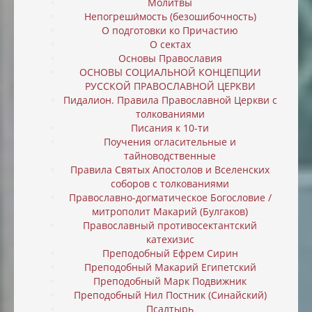
Молитвы
Непогреши́мость (безошибочность)
О подготовки ко Причастию
О сектах
Основы Православия
ОСНОВЫ СОЦИАЛЬНОЙ КОНЦЕПЦИИ
РУССКОЙ ПРАВОСЛАВНОЙ ЦЕРКВИ
Пидалион. Правила Православной Церкви с
толкованиями
Писания к 10-ти
Поучения огласительные и
тайноводственные
Правила Святых Апостолов и Вселенских
соборов с толкованиями
Православно-догматическое Богословие /
митрополит Макарий (Булгаков)
Православный противосектантский
катехизис
Преподобный Ефрем Сирин
Преподобный Макарий Египетский
Преподобный Марк Подвижник
Преподобный Нил Постник (Синайский)
Псалтырь