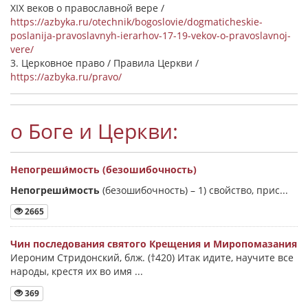
XIX веков о православной вере /
https://azbyka.ru/otechnik/bogoslovie/dogmaticheskie-
poslanija-pravoslavnyh-ierarhov-17-19-vekov-o-pravoslavnoj-
vere/
3. Церковное право / Правила Церкви /
https://azbyka.ru/pravo/
о Боге и Церкви:
Непогреши́мость (безошибочность)
Непогреши́мость
(безошибочность) –
1) свойство, прис...
2665
Чин последования святого Крещения и Миропомазания
Иероним Стридонский, блж. (†420) Итак идите, научите все
народы, крестя их во имя ...
369