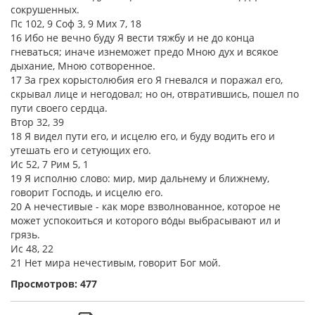
сокрушенных.
Пс 102, 9 Соф 3, 9 Мих 7, 18
16 Ибо не вечно буду Я вести тяжбу и не до конца
гневаться; иначе изнеможет предо Мною дух и всякое
дыхание, Мною сотворенное.
17 За грех корыстолюбия его Я гневался и поражал его,
скрывал лице и негодовал; но он, отвратившись, пошел по
пути своего сердца.
Втор 32, 39
18 Я видел пути его, и исцелю его, и буду водить его и
утешать его и сетующих его.
Ис 52, 7 Рим 5, 1
19 Я исполню слово: мир, мир дальнему и ближнему,
говорит Господь, и исцелю его.
20 А нечестивые - как море взволнованное, которое не
может успокоиться и которого во́ды выбрасывают ил и
грязь.
Ис 48, 22
21 Нет мира нечестивым, говорит Бог мой.
Просмотров: 477