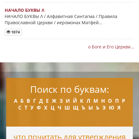
НАЧАЛО БУКВЫ Λ
НАЧАЛО БУКВЫ Λ / Алфавитная Синтагма / Правила
Православной Церкви / иеромонах Матфей...
1074
о Боге и Его Церкви...
Поиск по буквам:
А
Б
В
Г
Д
Е
Ж
З
И
Й
К
Л
М
Н
О
П
Р
С
Т
У
Ф
Х
Ц
Ч
Ш
Щ
Ъ
Ы
Ь
Э
Ю
Я
что почитать для утверждения