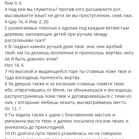
Рим 9, 6
4 Над кем вы глумитесь? против кого расширяете рот,
высовываете язык? не дети ли вы преступления, семя лжи,
4 Цар 16, 4 Иер 2, 20
5 разжигаемые похотью к идолам под каждым ветвистым
деревом, заколающие детей при ручьях, между
расселинами скал?
6 В гладких камнях ручьев доля твоя; они, они жребий
твой; им ты делаешь возлияние и приносишь жертвы: могу
ли Я быть доволен этим?
Иез 18, 6
7 На высокой и выдающейся горе ты ставишь ложе твое и
туда восходишь приносить жертву.
8 За дверью также и за косяками ставишь памяти твои;
ибо, отвратившись от Меня, ты обнажаешься и восходишь;
распространяешь ложе твое и договариваешься с теми из
них, с которыми любишь лежать, высматриваешь место.
Ос 12, 1
9 Ты ходила также к царю с благовонною мастью и
умножила масти твои, и далеко посылала послов твоих, и
унижалась до преисподней.
10 От долгого пути твоего утомлялась, но не говорила: