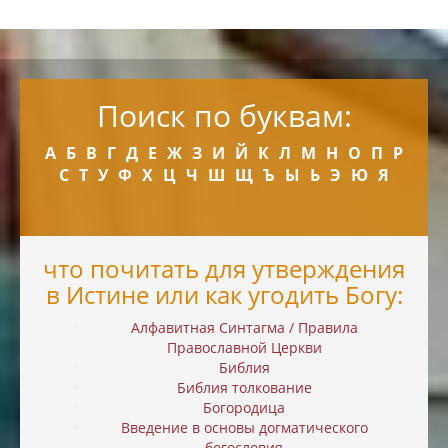
Поиск по буквам:
А
Б
В
Г
Д
Е
Ж
З
И
Й
К
Л
М
Н
О
П
Р
С
Т
У
Ф
Х
Ц
Ч
Ш
Щ
Ъ
Ы
Ь
Э
Ю
Я
что почитать для утверждения
в Истине или как угодить Богу:
Алфавитная Синтагма / Правила
Православной Церкви
Библия
Библия толкование
Богородица
Введение в основы догматического
богословия