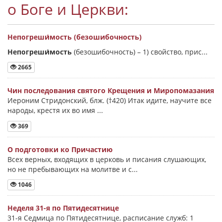
о Боге и Церкви:
Непогреши́мость (безошибочность)
Непогреши́мость
(безошибочность) –
1) свойство, прис...
2665
Чин последования святого Крещения и Миропомазания
Иероним Стридонский, блж. (†420) Итак идите, научите все
народы, крестя их во имя ...
369
О подготовки ко Причастию
Всех верных, входящих в церковь и писания слушающих,
но не пребывающих на молитве и с...
1046
Неделя 31-я по Пятидесятнице
31-я Седмица по Пятидесятнице, расписание служб: 1