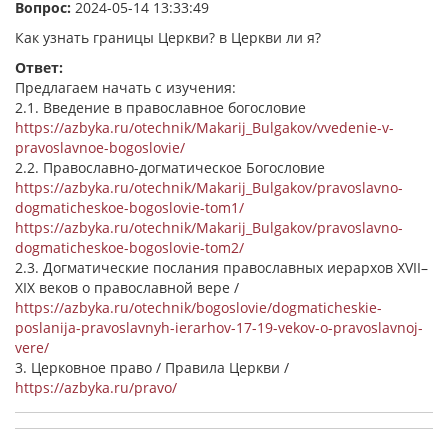
Вопрос:
2024-05-14 13:33:49
Как узнать границы Церкви? в Церкви ли я?
Ответ:
Предлагаем начать с изучения:
2.1. Введение в православное богословие
https://azbyka.ru/otechnik/Makarij_Bulgakov/vvedenie-v-
pravoslavnoe-bogoslovie/
2.2. Православно-догматическое Богословие
https://azbyka.ru/otechnik/Makarij_Bulgakov/pravoslavno-
dogmaticheskoe-bogoslovie-tom1/
https://azbyka.ru/otechnik/Makarij_Bulgakov/pravoslavno-
dogmaticheskoe-bogoslovie-tom2/
2.3. Догматические послания православных иерархов XVII–
XIX веков о православной вере /
https://azbyka.ru/otechnik/bogoslovie/dogmaticheskie-
poslanija-pravoslavnyh-ierarhov-17-19-vekov-o-pravoslavnoj-
vere/
3. Церковное право / Правила Церкви /
https://azbyka.ru/pravo/