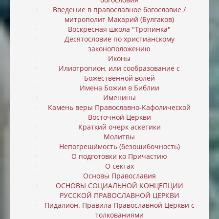
Введение в православное богословие /
митрополит Макарий (Булгаков)
Воскресная школа "Тропинка"
Десятословие по христианскому
законоположению
Иконы
Илиотропион, или cообразование с
Божественной волей
Имена Божии в Библии
Именины
Камень веры Православно-Кафолической
Восточной Церкви
Краткий очерк аскетики
Молитвы
Непогреши́мость (безошибочность)
О подготовки ко Причастию
О сектах
Основы Православия
ОСНОВЫ СОЦИАЛЬНОЙ КОНЦЕПЦИИ
РУССКОЙ ПРАВОСЛАВНОЙ ЦЕРКВИ
Пидалион. Правила Православной Церкви с
толкованиями