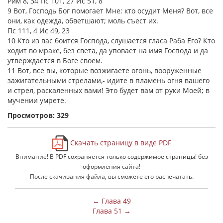
Рим 8, 34 Пс 101, 27 Ис 51, 8
9 Вот, Господь Бог помогает Мне: кто осудит Меня? Вот, все
они, как одежда, обветшают; моль съест их.
Пс 111, 4 Ис 49, 23
10 Кто из вас боится Господа, слушается гласа Раба Его? Кто
ходит во мраке, без света, да уповает на имя Господа и да
утверждается в Боге своем.
11 Вот, все вы, которые возжигаете огонь, вооруженные
зажигательными стрелами,- идите в пламень огня вашего
и стрел, раскаленных вами! Это будет вам от руки Моей; в
мучении умрете.
Просмотров: 329
Скачать страницу в виде PDF
Внимание! В PDF сохраняется только содержимое страницы! без
оформления сайта!
После скачивания файла, вы сможете его распечатать.
← Глава 49
Глава 51 →