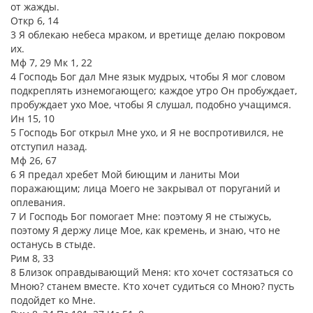
от жажды.
Откр 6, 14
3 Я облекаю небеса мраком, и вретище делаю покровом
их.
Мф 7, 29 Мк 1, 22
4 Господь Бог дал Мне язык мудрых, чтобы Я мог словом
подкреплять изнемогающего; каждое утро Он пробуждает,
пробуждает ухо Мое, чтобы Я слушал, подобно учащимся.
Ин 15, 10
5 Господь Бог открыл Мне ухо, и Я не воспротивился, не
отступил назад.
Мф 26, 67
6 Я предал хребет Мой биющим и ланиты Мои
поражающим; лица Моего не закрывал от поруганий и
оплевания.
7 И Господь Бог помогает Мне: поэтому Я не стыжусь,
поэтому Я держу лице Мое, как кремень, и знаю, что не
останусь в стыде.
Рим 8, 33
8 Близок оправдывающий Меня: кто хочет состязаться со
Мною? станем вместе. Кто хочет судиться со Мною? пусть
подойдет ко Мне.