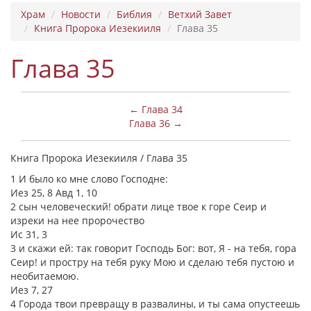
Храм
Новости
Библия
Ветхий Завет
Книга Пророка Иезекииля
Глава 35
Глава 35
← Глава 34
Глава 36 →
Книга Пророка Иезекииля / Глава 35
1 И было ко мне слово Господне:
Иез 25, 8 Авд 1, 10
2 сын человеческий! обрати лице твое к горе Сеир и
изреки на нее пророчество
Ис 31, 3
3 и скажи ей: так говорит Господь Бог: вот, Я - на тебя, гора
Сеир! и простру на тебя руку Мою и сделаю тебя пустою и
необитаемою.
Иез 7, 27
4 Города твои превращу в развалины, и ты сама опустеешь