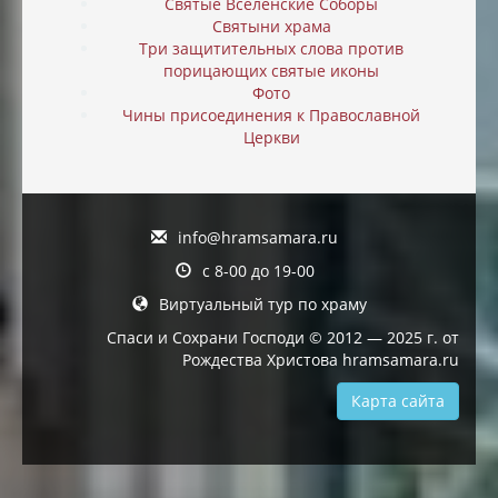
Святые Вселенские Соборы
Святыни храма
Три защитительных слова против
порицающих святые иконы
Фото
Чины присоединения к Православной
Церкви
info@hramsamara.ru
с 8-00 до 19-00
Виртуальный тур по храму
Спаси и Сохрани Господи © 2012 — 2025 г. от
Рождества Христова hramsamara.ru
Карта сайта