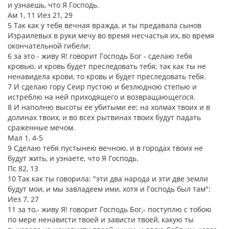
и узнаешь, что Я Господь.
Ам 1, 11 Иез 21, 29
5 Так как у тебя вечная вражда, и ты предавала сынов
Израилевых в руки мечу во время несчастья их, во время
окончательной гибели:
6 за это - живу Я! говорит Господь Бог - сделаю тебя
кровью, и кровь будет преследовать тебя; так как ты не
ненавидела крови, то кровь и будет преследовать тебя.
7 И сделаю гору Сеир пустою и безлюдною степью и
истреблю на ней приходящего и возвращающегося.
8 И наполню высоты ее убитыми ее; на холмах твоих и в
долинах твоих, и во всех рытвинах твоих будут падать
сраженные мечом.
Мал 1, 4-5
9 Сделаю тебя пустынею вечною, и в городах твоих не
будут жить, и узнаете, что Я Господь.
Пс 82, 13
10 Так как ты говорила: "эти два народа и эти две земли
будут мои, и мы завладеем ими, хотя и Господь был там":
Иез 7, 27
11 за то,- живу Я! говорит Господь Бог,- поступлю с тобою
по мере ненависти твоей и зависти твоей, какую ты