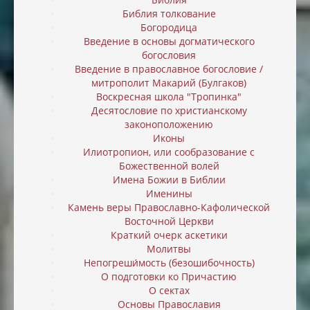
Библия толкование
Богородица
Введение в основы догматического
богословия
Введение в православное богословие /
митрополит Макарий (Булгаков)
Воскресная школа "Тропинка"
Десятословие по христианскому
законоположению
Иконы
Илиотропион, или cообразование с
Божественной волей
Имена Божии в Библии
Именины
Камень веры Православно-Кафолической
Восточной Церкви
Краткий очерк аскетики
Молитвы
Непогреши́мость (безошибочность)
О подготовки ко Причастию
О сектах
Основы Православия