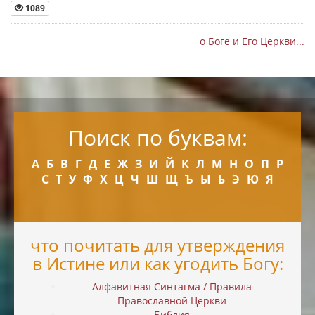
1089
о Боге и Его Церкви...
Поиск по буквам:
А
Б
В
Г
Д
Е
Ж
З
И
Й
К
Л
М
Н
О
П
Р
С
Т
У
Ф
Х
Ц
Ч
Ш
Щ
Ъ
Ы
Ь
Э
Ю
Я
что почитать для утверждения
в Истине или как угодить Богу:
Алфавитная Синтагма / Правила
Православной Церкви
Библия