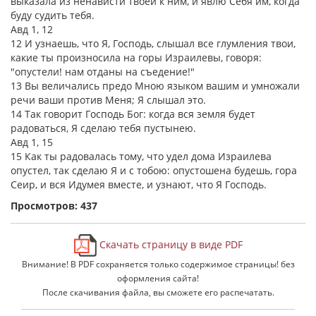
выказала из ненависти твоей к ним, и явлю Себя им, когда
буду судить тебя.
Авд 1, 12
12 И узнаешь, что Я, Господь, слышал все глумления твои,
какие ты произносила на горы Израилевы, говоря:
"опустели! нам отданы на съедение!"
13 Вы величались предо Мною языком вашим и умножали
речи ваши против Меня; Я слышал это.
14 Так говорит Господь Бог: когда вся земля будет
радоваться, Я сделаю тебя пустынею.
Авд 1, 15
15 Как ты радовалась тому, что удел дома Израилева
опустел, так сделаю Я и с тобою: опустошена будешь, гора
Сеир, и вся Идумея вместе, и узнают, что Я Господь.
Просмотров: 437
Скачать страницу в виде PDF
Внимание! В PDF сохраняется только содержимое страницы! без
оформления сайта!
После скачивания файла, вы сможете его распечатать.