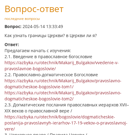
Вопрос-ответ
последние вопросы
Вопрос:
2024-05-14 13:33:49
Как узнать границы Церкви? в Церкви ли я?
Ответ:
Предлагаем начать с изучения:
2.1. Введение в православное богословие
https://azbyka.ru/otechnik/Makarij_Bulgakov/vvedenie-v-
pravoslavnoe-bogoslovie/
2.2. Православно-догматическое Богословие
https://azbyka.ru/otechnik/Makarij_Bulgakov/pravoslavno-
dogmaticheskoe-bogoslovie-tom1/
https://azbyka.ru/otechnik/Makarij_Bulgakov/pravoslavno-
dogmaticheskoe-bogoslovie-tom2/
2.3. Догматические послания православных иерархов XVII–
XIX веков о православной вере /
https://azbyka.ru/otechnik/bogoslovie/dogmaticheskie-
poslanija-pravoslavnyh-ierarhov-17-19-vekov-o-pravoslavnoj-
vere/
3. Церковное право / Правила Церкви /