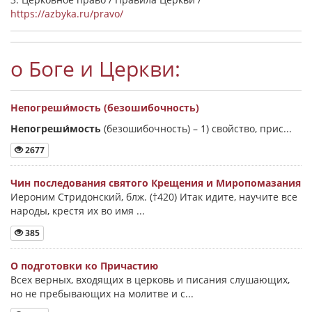
https://azbyka.ru/pravo/
о Боге и Церкви:
Непогреши́мость (безошибочность)
Непогреши́мость
(безошибочность) –
1) свойство, прис...
2677
Чин последования святого Крещения и Миропомазания
Иероним Стридонский, блж. (†420) Итак идите, научите все
народы, крестя их во имя ...
385
О подготовки ко Причастию
Всех верных, входящих в церковь и писания слушающих,
но не пребывающих на молитве и с...