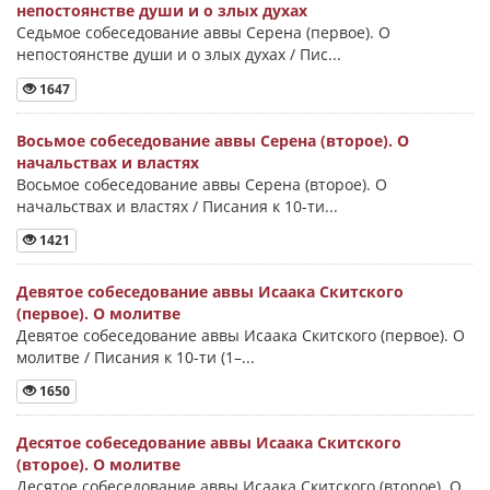
непостоянстве души и о злых духах
Седьмое собеседование аввы Серена (первое). О
непостоянстве души и о злых духах / Пис...
1647
Восьмое собеседование аввы Серена (второе). О
начальствах и властях
Восьмое собеседование аввы Серена (второе). О
начальствах и властях / Писания к 10-ти...
1421
Девятое собеседование аввы Исаака Скитского
(первое). О молитве
Девятое собеседование аввы Исаака Скитского (первое). О
молитве / Писания к 10-ти (1–...
1650
Десятое собеседование аввы Исаака Скитского
(второе). О молитве
Десятое собеседование аввы Исаака Скитского (второе). О