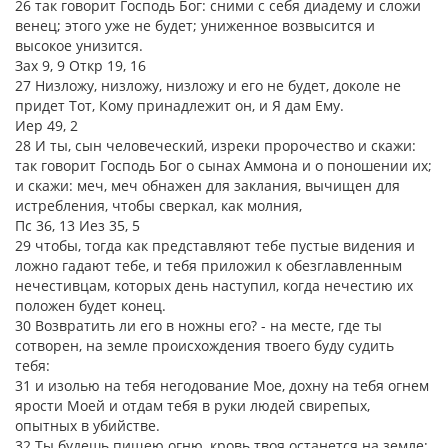
26 так говорит Господь Бог: сними с себя диадему и сложи
венец; этого уже не будет; униженное возвысится и
высокое унизится.
Зах 9, 9 Откр 19, 16
27 Низложу, низложу, низложу и его не будет, доколе не
придет Тот, Кому принадлежит он, и Я дам Ему.
Иер 49, 2
28 И ты, сын человеческий, изреки пророчество и скажи:
так говорит Господь Бог о сынах Аммона и о поношении их;
и скажи: меч, меч обнажен для заклания, вычищен для
истребления, чтобы сверкал, как молния,
Пс 36, 13 Иез 35, 5
29 чтобы, тогда как представляют тебе пустые видения и
ложно гадают тебе, и тебя приложил к обезглавленным
нечестивцам, которых день наступил, когда нечестию их
положен будет конец.
30 Возвратить ли его в ножны его? - на месте, где ты
сотворен, на земле происхождения твоего буду судить
тебя:
31 и изолью на тебя негодование Мое, дохну на тебя огнем
ярости Моей и отдам тебя в руки людей свирепых,
опытных в убийстве.
32 Ты будешь пищею огню, кровь твоя останется на земле;