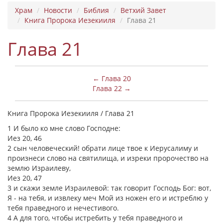
Храм
Новости
Библия
Ветхий Завет
Книга Пророка Иезекииля
Глава 21
Глава 21
← Глава 20
Глава 22 →
Книга Пророка Иезекииля / Глава 21
1 И было ко мне слово Господне:
Иез 20, 46
2 сын человеческий! обрати лице твое к Иерусалиму и
произнеси слово на святилища, и изреки пророчество на
землю Израилеву,
Иез 20, 47
3 и скажи земле Израилевой: так говорит Господь Бог: вот,
Я - на тебя, и извлеку меч Мой из ножен его и истреблю у
тебя праведного и нечестивого.
4 А для того, чтобы истребить у тебя праведного и