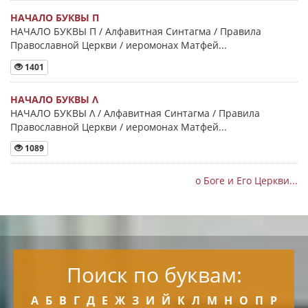
НАЧАЛО БУКВЫ Π
НАЧАЛО БУКВЫ Π / Алфавитная Синтагма / Правила
Православной Церкви / иеромонах Матфей...
1401
НАЧАЛО БУКВЫ Λ
НАЧАЛО БУКВЫ Λ / Алфавитная Синтагма / Правила
Православной Церкви / иеромонах Матфей...
1089
о Боге и Его Церкви...
Поиск по буквам:
А
Б
В
Г
Д
Е
Ж
З
И
Й
К
Л
М
Н
О
П
Р