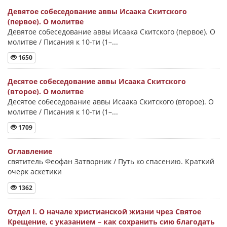
Девятое собеседование аввы Исаака Скитского
(первое). О молитве
Девятое собеседование аввы Исаака Скитского (первое). О
молитве / Писания к 10-ти (1–...
1650
Десятое собеседование аввы Исаака Скитского
(второе). О молитве
Десятое собеседование аввы Исаака Скитского (второе). О
молитве / Писания к 10-ти (1–...
1709
Оглавление
святитель Феофан Затворник / Путь ко спасению. Краткий
очерк аскетики
1362
Отдел I. О начале христианской жизни чрез Святое
Крещение, с указанием – как сохранить сию благодать