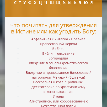
С
Т
У
Ф
Х
Ц
Ч
Ш
Щ
Ъ
Ы
Ь
Э
Ю
Я
что почитать для утверждения
в Истине или как угодить Богу:
Алфавитная Синтагма / Правила
Православной Церкви
Библия
Библия толкование
Богородица
Введение в основы догматического
богословия
Введение в православное богословие /
митрополит Макарий (Булгаков)
Воскресная школа "Тропинка"
Десятословие по христианскому
законоположению
Иконы
Илиотропион, или cообразование с
Божественной волей