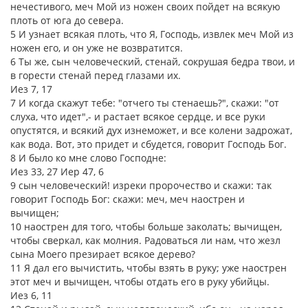
нечестивого, меч Мой из ножен своих пойдет на всякую
плоть от юга до севера.
5 И узнает всякая плоть, что Я, Господь, извлек меч Мой из
ножен его, и он уже не возвратится.
6 Ты же, сын человеческий, стенай, сокрушая бедра твои, и
в горести стенай перед глазами их.
Иез 7, 17
7 И когда скажут тебе: "отчего ты стенаешь?", скажи: "от
слуха, что идет",- и растает всякое сердце, и все руки
опустятся, и всякий дух изнеможет, и все колени задрожат,
как вода. Вот, это придет и сбудется, говорит Господь Бог.
8 И было ко мне слово Господне:
Иез 33, 27 Иер 47, 6
9 сын человеческий! изреки пророчество и скажи: так
говорит Господь Бог: скажи: меч, меч наострен и
вычищен;
10 наострен для того, чтобы больше заколать; вычищен,
чтобы сверкал, как молния. Радоваться ли нам, что жезл
сына Моего презирает всякое дерево?
11 Я дал его вычистить, чтобы взять в руку; уже наострен
этот меч и вычищен, чтобы отдать его в руку убийцы.
Иез 6, 11