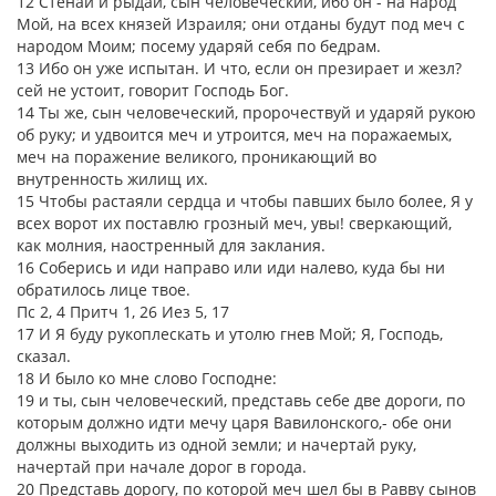
12 Стенай и рыдай, сын человеческий, ибо он - на народ
Мой, на всех князей Израиля; они отданы будут под меч с
народом Моим; посему ударяй себя по бедрам.
13 Ибо он уже испытан. И что, если он презирает и жезл?
сей не устоит, говорит Господь Бог.
14 Ты же, сын человеческий, пророчествуй и ударяй рукою
об руку; и удвоится меч и утроится, меч на поражаемых,
меч на поражение великого, проникающий во
внутренность жилищ их.
15 Чтобы растаяли сердца и чтобы павших было более, Я у
всех ворот их поставлю грозный меч, увы! сверкающий,
как молния, наостренный для заклания.
16 Соберись и иди направо или иди налево, куда бы ни
обратилось лице твое.
Пс 2, 4 Притч 1, 26 Иез 5, 17
17 И Я буду рукоплескать и утолю гнев Мой; Я, Господь,
сказал.
18 И было ко мне слово Господне:
19 и ты, сын человеческий, представь себе две дороги, по
которым должно идти мечу царя Вавилонского,- обе они
должны выходить из одной земли; и начертай руку,
начертай при начале дорог в города.
20 Представь дорогу, по которой меч шел бы в Равву сынов