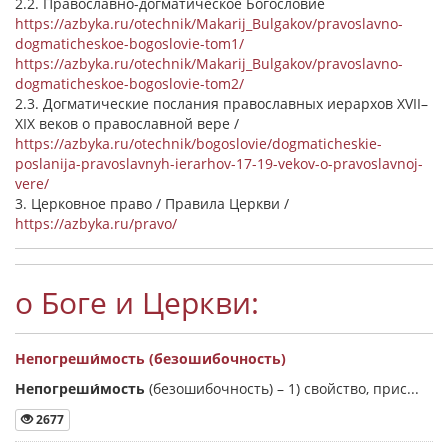
2.2. Православно-догматическое Богословие
https://azbyka.ru/otechnik/Makarij_Bulgakov/pravoslavno-
dogmaticheskoe-bogoslovie-tom1/
https://azbyka.ru/otechnik/Makarij_Bulgakov/pravoslavno-
dogmaticheskoe-bogoslovie-tom2/
2.3. Догматические послания православных иерархов XVII–
XIX веков о православной вере /
https://azbyka.ru/otechnik/bogoslovie/dogmaticheskie-
poslanija-pravoslavnyh-ierarhov-17-19-vekov-o-pravoslavnoj-
vere/
3. Церковное право / Правила Церкви /
https://azbyka.ru/pravo/
о Боге и Церкви:
Непогреши́мость (безошибочность)
Непогреши́мость
(безошибочность) –
1) свойство, прис...
2677