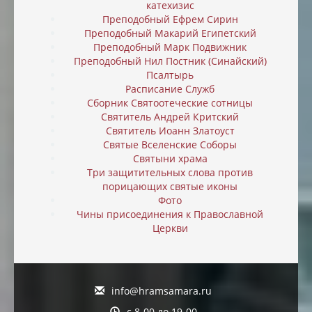
катехизис
Преподобный Ефрем Сирин
Преподобный Макарий Египетский
Преподобный Марк Подвижник
Преподобный Нил Постник (Синайский)
Псалтырь
Расписание Служб
Сборник Святоотеческие сотницы
Святитель Андрей Критский
Святитель Иоанн Златоуст
Святые Вселенские Соборы
Святыни храма
Три защитительных слова против
порицающих святые иконы
Фото
Чины присоединения к Православной
Церкви
info@hramsamara.ru
с 8-00 до 19-00