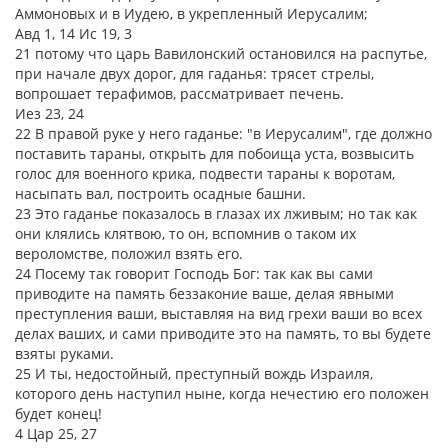
Аммоновых и в Иудею, в укрепленный Иерусалим;
Авд 1, 14 Ис 19, 3
21 потому что царь Вавилонский остановился на распутье,
при начале двух дорог, для гаданья: трясет стрелы,
вопрошает терафимов, рассматривает печень.
Иез 23, 24
22 В правой руке у него гаданье: "в Иерусалим", где должно
поставить тараны, открыть для побоища уста, возвысить
голос для военного крика, подвести тараны к воротам,
насыпать вал, построить осадные башни.
23 Это гаданье показалось в глазах их лживым; но так как
они клялись клятвою, то он, вспомнив о таком их
вероломстве, положил взять его.
24 Посему так говорит Господь Бог: так как вы сами
приводите на память беззаконие ваше, делая явными
преступления ваши, выставляя на вид грехи ваши во всех
делах ваших, и сами приводите это на память, то вы будете
взяты руками.
25 И ты, недостойный, преступный вождь Израиля,
которого день наступил ныне, когда нечестию его положен
будет конец!
4 Цар 25, 27