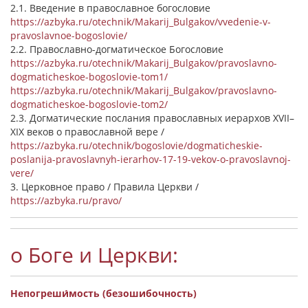
2.1. Введение в православное богословие
https://azbyka.ru/otechnik/Makarij_Bulgakov/vvedenie-v-
pravoslavnoe-bogoslovie/
2.2. Православно-догматическое Богословие
https://azbyka.ru/otechnik/Makarij_Bulgakov/pravoslavno-
dogmaticheskoe-bogoslovie-tom1/
https://azbyka.ru/otechnik/Makarij_Bulgakov/pravoslavno-
dogmaticheskoe-bogoslovie-tom2/
2.3. Догматические послания православных иерархов XVII–
XIX веков о православной вере /
https://azbyka.ru/otechnik/bogoslovie/dogmaticheskie-
poslanija-pravoslavnyh-ierarhov-17-19-vekov-o-pravoslavnoj-
vere/
3. Церковное право / Правила Церкви /
https://azbyka.ru/pravo/
о Боге и Церкви:
Непогреши́мость (безошибочность)