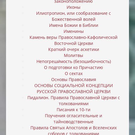
законоположению
Иконы
Илиотропион, или cообразование с
Божественной волей
Имена Божии в Библии
Именины
Камень веры Православно-Кафолической
Восточной Церкви
Краткий очерк аскетики
Молитвы
Непогреши́мость (безошибочность)
О подготовки ко Причастию
О сектах
Основы Православия
ОСНОВЫ СОЦИАЛЬНОЙ КОНЦЕПЦИИ
РУССКОЙ ПРАВОСЛАВНОЙ ЦЕРКВИ
Пидалион. Правила Православной Церкви с
толкованиями
Писания к 10-ти
Поучения огласительные и
тайноводственные
Правила Святых Апостолов и Вселенских
соборов с толкованиями