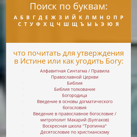
Поиск по буквам:
А
Б
В
Г
Д
Е
Ж
З
И
Й
К
Л
М
Н
О
П
Р
С
Т
У
Ф
Х
Ц
Ч
Ш
Щ
Ъ
Ы
Ь
Э
Ю
Я
что почитать для утверждения
в Истине или как угодить Богу:
Алфавитная Синтагма / Правила
Православной Церкви
Библия
Библия толкование
Богородица
Введение в основы догматического
богословия
Введение в православное богословие /
митрополит Макарий (Булгаков)
Воскресная школа "Тропинка"
Десятословие по христианскому