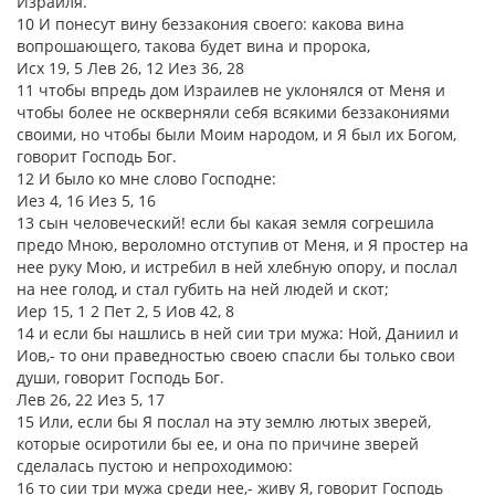
Израиля.
10 И понесут вину беззакония своего: какова вина
вопрошающего, такова будет вина и пророка,
Исх 19, 5 Лев 26, 12 Иез 36, 28
11 чтобы впредь дом Израилев не уклонялся от Меня и
чтобы более не оскверняли себя всякими беззакониями
своими, но чтобы были Моим народом, и Я был их Богом,
говорит Господь Бог.
12 И было ко мне слово Господне:
Иез 4, 16 Иез 5, 16
13 сын человеческий! если бы какая земля согрешила
предо Мною, вероломно отступив от Меня, и Я простер на
нее руку Мою, и истребил в ней хлебную опору, и послал
на нее голод, и стал губить на ней людей и скот;
Иер 15, 1 2 Пет 2, 5 Иов 42, 8
14 и если бы нашлись в ней сии три мужа: Ной, Даниил и
Иов,- то они праведностью своею спасли бы только свои
души, говорит Господь Бог.
Лев 26, 22 Иез 5, 17
15 Или, если бы Я послал на эту землю лютых зверей,
которые осиротили бы ее, и она по причине зверей
сделалась пустою и непроходимою:
16 то сии три мужа среди нее,- живу Я, говорит Господь