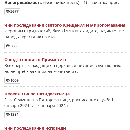
Непогреши́мость
(безошибочность) –
1) свойство, прис...
2677
Чин последования святого Крещения и Миропомазания
Иероним Стридонский, блж. (†420) Итак идите, научите все
народы, крестя их во имя ...
385
О подготовки ко Причастию
Всех верных, входящих в церковь и писания слушающих,
но не пребывающих на молитве и с...
1059
Неделя 31-я по Пятидесятнице
31-я Седмица по Пятидесятнице, расписание служб: 1
января 2024 г. - 7 января 2024 г.
1384
Чин последования исповеди