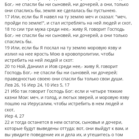
Бог,- не спасли бы ни сыновей, ни дочерей, а они, только
они спаслись бы, земля же сделалась бы пустынею.
17 Или, если бы Я навел на ту землю меч и сказал: "меч,
пройди по земле!", и стал истреблять на ней людей и скот,
18 то сии три мужа среди нее,- живу Я, говорит Господь
Бог,- не спасли бы ни сыновей, ни дочерей, а они только
спаслись бы.
19 Или, если бы Я послал на ту землю моровую язву и
излил на нее ярость Мою в кровопролитии, чтобы
истребить на ней людей и скот:
20 то Ной, Даниил и Иов среди нее,- живу Я, говорит
Господь Бог,- не спасли бы ни сыновей, ни дочерей;
праведностью своею они спасли бы только свои души.
Лев 26, 16 Иер 24, 10 Иез 5, 17
21 Ибо так говорит Господь Бог: если и четыре тяжкие
казни Мои: меч, и голод, и лютых зверей, и моровую язву
пошлю на Иерусалим, чтобы истребить в нем людей и
скот,
Иер 4, 27
22 и тогда останется в нем остаток, сыновья и дочери,
которые будут выведены оттуда; вот, они выйдут к вам, и
вы увидите поведение их и дела их, и утешитесь о том