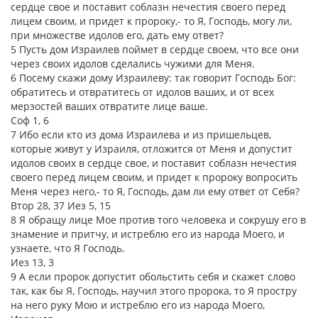
сердце свое и поставит соблазн нечестия своего перед
лицем своим, и придет к пророку,- то Я, Господь, могу ли,
при множестве идолов его, дать ему ответ?
5 Пусть дом Израилев поймет в сердце своем, что все они
через своих идолов сделались чужими для Меня.
6 Посему скажи дому Израилеву: так говорит Господь Бог:
обратитесь и отвратитесь от идолов ваших, и от всех
мерзостей ваших отвратите лице ваше.
Соф 1, 6
7 Ибо если кто из дома Израилева и из пришельцев,
которые живут у Израиля, отложится от Меня и допустит
идолов своих в сердце свое, и поставит соблазн нечестия
своего перед лицем своим, и придет к пророку вопросить
Меня через него,- то Я, Господь, дам ли ему ответ от Себя?
Втор 28, 37 Иез 5, 15
8 Я обращу лице Мое против того человека и сокрушу его в
знамение и притчу, и истреблю его из народа Моего, и
узнаете, что Я Господь.
Иез 13, 3
9 А если пророк допустит обольстить себя и скажет слово
так, как бы Я, Господь, научил этого пророка, то Я простру
на него руку Мою и истреблю его из народа Моего,