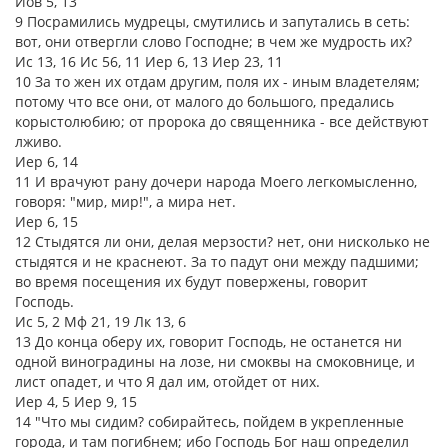
Иов 5, 13
9 Посрамились мудрецы, смутились и запутались в сеть:
вот, они отвергли слово Господне; в чем же мудрость их?
Ис 13, 16 Ис 56, 11 Иер 6, 13 Иер 23, 11
10 За то жен их отдам другим, поля их - иным владетелям;
потому что все они, от малого до большого, предались
корыстолюбию; от пророка до священника - все действуют
лживо.
Иер 6, 14
11 И врачуют рану дочери народа Моего легкомысленно,
говоря: "мир, мир!", а мира нет.
Иер 6, 15
12 Стыдятся ли они, делая мерзости? нет, они нисколько не
стыдятся и не краснеют. За то падут они между падшими;
во время посещения их будут повержены, говорит
Господь.
Ис 5, 2 Мф 21, 19 Лк 13, 6
13 До конца оберу их, говорит Господь, не останется ни
одной виноградины на лозе, ни смоквы на смоковнице, и
лист опадет, и что Я дал им, отойдет от них.
Иер 4, 5 Иер 9, 15
14 "Что мы сидим? собирайтесь, пойдем в укрепленные
города, и там погибнем; ибо Господь Бог наш определил