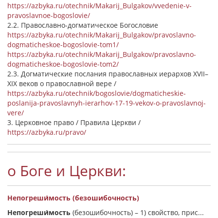
https://azbyka.ru/otechnik/Makarij_Bulgakov/vvedenie-v-
pravoslavnoe-bogoslovie/
2.2. Православно-догматическое Богословие
https://azbyka.ru/otechnik/Makarij_Bulgakov/pravoslavno-
dogmaticheskoe-bogoslovie-tom1/
https://azbyka.ru/otechnik/Makarij_Bulgakov/pravoslavno-
dogmaticheskoe-bogoslovie-tom2/
2.3. Догматические послания православных иерархов XVII–
XIX веков о православной вере /
https://azbyka.ru/otechnik/bogoslovie/dogmaticheskie-
poslanija-pravoslavnyh-ierarhov-17-19-vekov-o-pravoslavnoj-
vere/
3. Церковное право / Правила Церкви /
https://azbyka.ru/pravo/
о Боге и Церкви:
Непогреши́мость (безошибочность)
Непогреши́мость
(безошибочность) –
1) свойство, прис...