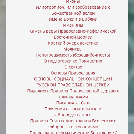
Иконы
Илиотропион, или cообразование с
Божественной волей
Имена Божии в Библии
Именины
Камень веры Православно-Кафолической
Восточной Церкви
Краткий очерк аскетики
Молитвы
Непогреши́мость (безошибочность)
О подготовки ко Причастию
О сектах
Основы Православия
ОСНОВЫ СОЦИАЛЬНОЙ КОНЦЕПЦИИ
РУССКОЙ ПРАВОСЛАВНОЙ ЦЕРКВИ
Пидалион. Правила Православной Церкви с
толкованиями
Писания к 10-ти
Поучения огласительные и
тайноводственные
Правила Святых Апостолов и Вселенских
соборов с толкованиями
Православно-догматическое Богословие /