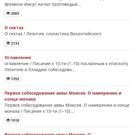
времени Иисус начал проповедыв...
2065
О сектах
О сектах / Леонтия, схоластика Византийского
2133
Оглавление
оглавление / Писания к 10-ти (1–10) посланным к епископу
Леонтию и Елладию собеседова...
1352
Первое собеседование аввы Моисея. О намерении и
конце монаха
Первое собеседование аввы Моисея. О намерении и конце
монаха / Писания к 10-ти (1–10)...
1918
Второе собеседование аввы Моисея. О