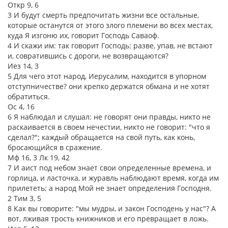
Откр 9, 6
3 И будут смерть предпочитать жизни все остальные,
которые останутся от этого злого племени во всех местах,
куда Я изгоню их, говорит Господь Саваоф.
4 И скажи им: так говорит Господь: разве, упав, не встают
и, совратившись с дороги, не возвращаются?
Иез 14, 3
5 Для чего этот народ, Иерусалим, находится в упорном
отступничестве? они крепко держатся обмана и не хотят
обратиться.
Ос 4, 16
6 Я наблюдал и слушал: не говорят они правды, никто не
раскаивается в своем нечестии, никто не говорит: "что я
сделал?"; каждый обращается на свой путь, как конь,
бросающийся в сражение.
Мф 16, 3 Лк 19, 42
7 И аист под небом знает свои определенные времена, и
горлица, и ласточка, и журавль наблюдают время, когда им
прилететь; а народ Мой не знает определения Господня.
2 Тим 3, 5
8 Как вы говорите: "мы мудры, и закон Господень у нас"? А
вот, лживая трость книжников и его превращает в ложь.