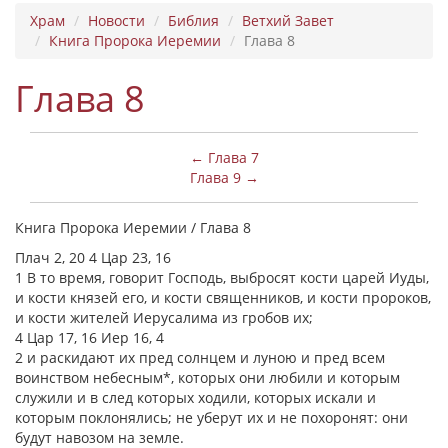
Храм
Новости
Библия
Ветхий Завет
Книга Пророка Иеремии
Глава 8
Глава 8
← Глава 7
Глава 9 →
Книга Пророка Иеремии / Глава 8
Плач 2, 20 4 Цар 23, 16
1 В то время, говорит Господь, выбросят кости царей Иуды,
и кости князей его, и кости священников, и кости пророков,
и кости жителей Иерусалима из гробов их;
4 Цар 17, 16 Иер 16, 4
2 и раскидают их пред солнцем и луною и пред всем
воинством небесным*, которых они любили и которым
служили и в след которых ходили, которых искали и
которым поклонялись; не уберут их и не похоронят: они
будут навозом на земле.