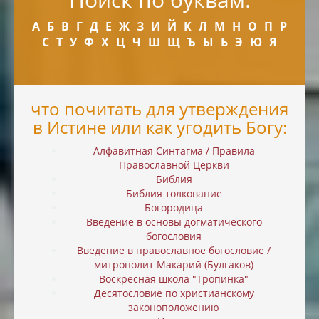
А
Б
В
Г
Д
Е
Ж
З
И
Й
К
Л
М
Н
О
П
Р
С
Т
У
Ф
Х
Ц
Ч
Ш
Щ
Ъ
Ы
Ь
Э
Ю
Я
что почитать для утверждения
в Истине или как угодить Богу:
Алфавитная Синтагма / Правила
Православной Церкви
Библия
Библия толкование
Богородица
Введение в основы догматического
богословия
Введение в православное богословие /
митрополит Макарий (Булгаков)
Воскресная школа "Тропинка"
Десятословие по христианскому
законоположению