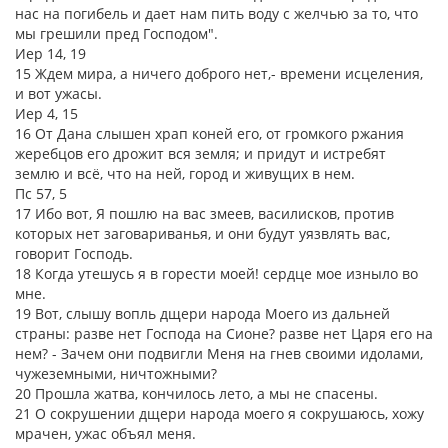
нас на погибель и дает нам пить воду с желчью за то, что
мы грешили пред Господом".
Иер 14, 19
15 Ждем мира, а ничего доброго нет,- времени исцеления,
и вот ужасы.
Иер 4, 15
16 От Дана слышен храп коней его, от громкого ржания
жеребцов его дрожит вся земля; и придут и истребят
землю и всё, что на ней, город и живущих в нем.
Пс 57, 5
17 Ибо вот, Я пошлю на вас змеев, василисков, против
которых нет заговариванья, и они будут уязвлять вас,
говорит Господь.
18 Когда утешусь я в горести моей! сердце мое изныло во
мне.
19 Вот, слышу вопль дщери народа Моего из дальней
страны: разве нет Господа на Сионе? разве нет Царя его на
нем? - Зачем они подвигли Меня на гнев своими идолами,
чужеземными, ничтожными?
20 Прошла жатва, кончилось лето, а мы не спасены.
21 О сокрушении дщери народа моего я сокрушаюсь, хожу
мрачен, ужас объял меня.