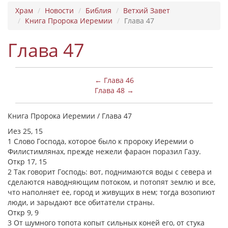
Храм
Новости
Библия
Ветхий Завет
Книга Пророка Иеремии
Глава 47
Глава 47
← Глава 46
Глава 48 →
Книга Пророка Иеремии / Глава 47
Иез 25, 15
1 Слово Господа, которое было к пророку Иеремии о
Филистимлянах, прежде нежели фараон поразил Газу.
Откр 17, 15
2 Так говорит Господь: вот, поднимаются воды с севера и
сделаются наводняющим потоком, и потопят землю и все,
что наполняет ее, город и живущих в нем; тогда возопиют
люди, и зарыдают все обитатели страны.
Откр 9, 9
3 От шумного топота копыт сильных коней его, от стука