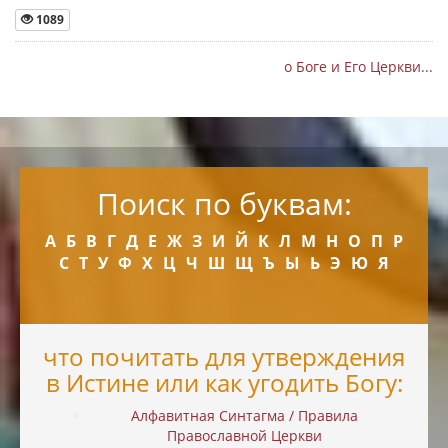
1089
о Боге и Его Церкви...
Поиск по буквам:
А
Б
В
Г
Д
Е
Ж
З
И
Й
К
Л
М
Н
О
П
Р
С
Т
У
Ф
Х
Ц
Ч
Ш
Щ
Ъ
Ы
Ь
Э
Ю
Я
что почитать для утверждения
в Истине или как угодить Богу:
Алфавитная Синтагма / Правила
Православной Церкви