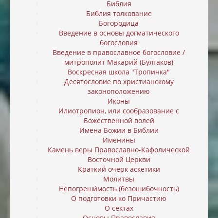
Библия
Библия толкование
Богородица
Введение в основы догматического
богословия
Введение в православное богословие /
митрополит Макарий (Булгаков)
Воскресная школа "Тропинка"
Десятословие по христианскому
законоположению
Иконы
Илиотропион, или cообразование с
Божественной волей
Имена Божии в Библии
Именины
Камень веры Православно-Кафолической
Восточной Церкви
Краткий очерк аскетики
Молитвы
Непогреши́мость (безошибочность)
О подготовки ко Причастию
О сектах
Основы Православия