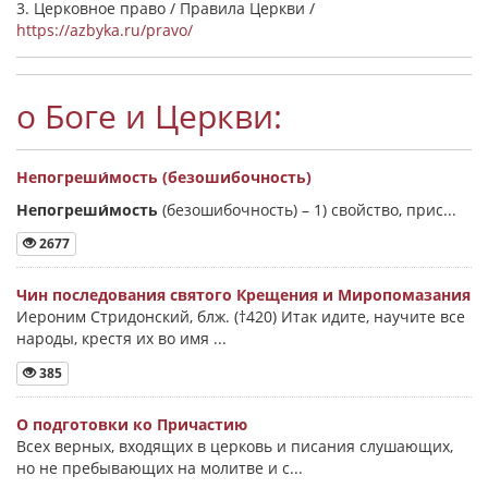
3. Церковное право / Правила Церкви /
https://azbyka.ru/pravo/
о Боге и Церкви:
Непогреши́мость (безошибочность)
Непогреши́мость
(безошибочность) –
1) свойство, прис...
2677
Чин последования святого Крещения и Миропомазания
Иероним Стридонский, блж. (†420) Итак идите, научите все
народы, крестя их во имя ...
385
О подготовки ко Причастию
Всех верных, входящих в церковь и писания слушающих,
но не пребывающих на молитве и с...