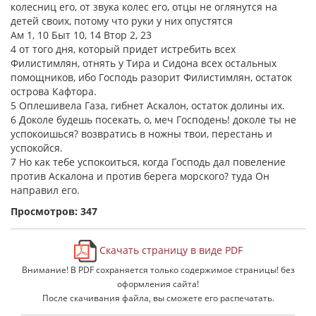
колесниц его, от звука колес его, отцы не оглянутся на
детей своих, потому что руки у них опустятся
Ам 1, 10 Быт 10, 14 Втор 2, 23
4 от того дня, который придет истребить всех
Филистимлян, отнять у Тира и Сидона всех остальных
помощников, ибо Господь разорит Филистимлян, остаток
острова Кафтора.
5 Оплешивела Газа, гибнет Аскалон, остаток долины их.
6 Доколе будешь посекать, о, меч Господень! доколе ты не
успокоишься? возвратись в ножны твои, перестань и
успокойся.
7 Но как тебе успокоиться, когда Господь дал повеление
против Аскалона и против берега морского? туда Он
направил его.
Просмотров: 347
Скачать страницу в виде PDF
Внимание! В PDF сохраняется только содержимое страницы! без
оформления сайта!
После скачивания файла, вы сможете его распечатать.