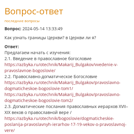
Вопрос-ответ
последние вопросы
Вопрос:
2024-05-14 13:33:49
Как узнать границы Церкви? в Церкви ли я?
Ответ:
Предлагаем начать с изучения:
2.1. Введение в православное богословие
https://azbyka.ru/otechnik/Makarij_Bulgakov/vvedenie-v-
pravoslavnoe-bogoslovie/
2.2. Православно-догматическое Богословие
https://azbyka.ru/otechnik/Makarij_Bulgakov/pravoslavno-
dogmaticheskoe-bogoslovie-tom1/
https://azbyka.ru/otechnik/Makarij_Bulgakov/pravoslavno-
dogmaticheskoe-bogoslovie-tom2/
2.3. Догматические послания православных иерархов XVII–
XIX веков о православной вере /
https://azbyka.ru/otechnik/bogoslovie/dogmaticheskie-
poslanija-pravoslavnyh-ierarhov-17-19-vekov-o-pravoslavnoj-
vere/