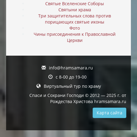
Святые Вселенские Соборы
Святыни храма
Три защитительных слова против
порицающих святые иконы
Фото
Чины присоединения к Православной
Церкви
info@hramsamara.ru
с 8-00 до 19-00
Виртуальный тур по храму
Спаси и Сохрани Господи © 2012 — 2025 г. от
Рождества Христова hramsamara.ru
Карта сайта