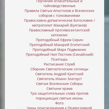
Поучения огласительные и
тайноводственные
Правила Святых Апостолов и Вселенских
соборов с толкованиями
Православно-догматическое Богословие /
митрополит Макарий (Булгаков)
Православный противосектантский
катехизис
Преподобный Ефрем Сирин
Преподобный Макарий Египетский
Преподобный Марк Подвижник
Преподобный Нил Постник (Синайский)
Псалтырь
Расписание Служб
Сборник Святоотеческие сотницы
Святитель Андрей Критский
Святитель Иоанн Златоуст
Святые Вселенские Соборы
Святыни храма
Три защитительных слова против
порицающих святые иконы
Фото
Чины присоединения к Православной