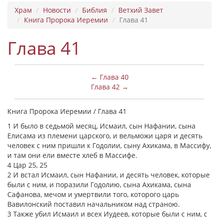
Храм
Новости
Библия
Ветхий Завет
Книга Пророка Иеремии
Глава 41
Глава 41
← Глава 40
Глава 42 →
Книга Пророка Иеремии / Глава 41
1 И было в седьмой месяц, Исмаил, сын Нафании, сына
Елисама из племени царского, и вельможи царя и десять
человек с ним пришли к Годолии, сыну Ахикама, в Массифу,
и там они ели вместе хлеб в Массифе.
4 Цар 25, 25
2 И встал Исмаил, сын Нафании, и десять человек, которые
были с ним, и поразили Годолию, сына Ахикама, сына
Сафанова, мечом и умертвили того, которого царь
Вавилонский поставил начальником над страною.
3 Также убил Исмаил и всех Иудеев, которые были с ним, с