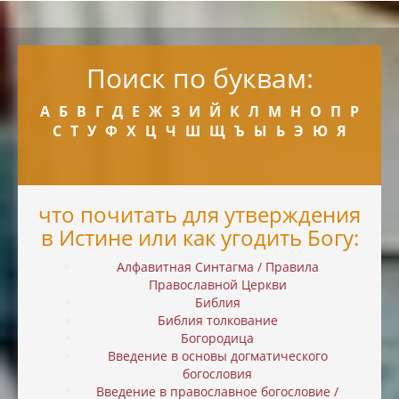
Поиск по буквам:
А
Б
В
Г
Д
Е
Ж
З
И
Й
К
Л
М
Н
О
П
Р
С
Т
У
Ф
Х
Ц
Ч
Ш
Щ
Ъ
Ы
Ь
Э
Ю
Я
что почитать для утверждения
в Истине или как угодить Богу:
Алфавитная Синтагма / Правила
Православной Церкви
Библия
Библия толкование
Богородица
Введение в основы догматического
богословия
Введение в православное богословие /