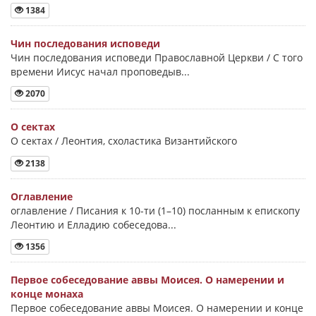
1384
Чин последования исповеди
Чин последования исповеди Православной Церкви / С того
времени Иисус начал проповедыв...
2070
О сектах
О сектах / Леонтия, схоластика Византийского
2138
Оглавление
оглавление / Писания к 10-ти (1–10) посланным к епископу
Леонтию и Елладию собеседова...
1356
Первое собеседование аввы Моисея. О намерении и
конце монаха
Первое собеседование аввы Моисея. О намерении и конце