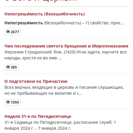
Непогреши́мость (безошибочность)
Непогреши́мость
(безошибочность) –
1) свойство, прис...
2677
Чин последования святого Крещения и Миропомазания
Иероним Стридонский, блж. (†420) Итак идите, научите все
народы, крестя их во имя ...
385
О подготовки ко Причастию
Всех верных, входящих в церковь и писания слушающих,
но не пребывающих на молитве и с...
1059
Неделя 31-я по Пятидесятнице
31-я Седмица по Пятидесятнице, расписание служб: 1
января 2024 г. - 7 января 2024 г.