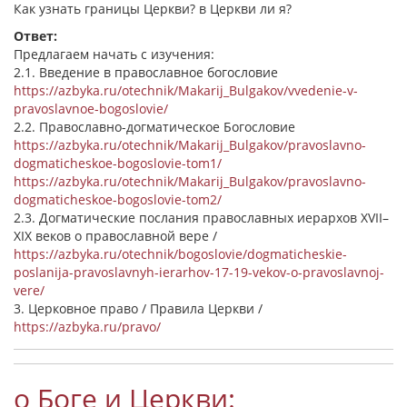
Как узнать границы Церкви? в Церкви ли я?
Ответ:
Предлагаем начать с изучения:
2.1. Введение в православное богословие
https://azbyka.ru/otechnik/Makarij_Bulgakov/vvedenie-v-
pravoslavnoe-bogoslovie/
2.2. Православно-догматическое Богословие
https://azbyka.ru/otechnik/Makarij_Bulgakov/pravoslavno-
dogmaticheskoe-bogoslovie-tom1/
https://azbyka.ru/otechnik/Makarij_Bulgakov/pravoslavno-
dogmaticheskoe-bogoslovie-tom2/
2.3. Догматические послания православных иерархов XVII–
XIX веков о православной вере /
https://azbyka.ru/otechnik/bogoslovie/dogmaticheskie-
poslanija-pravoslavnyh-ierarhov-17-19-vekov-o-pravoslavnoj-
vere/
3. Церковное право / Правила Церкви /
https://azbyka.ru/pravo/
о Боге и Церкви: