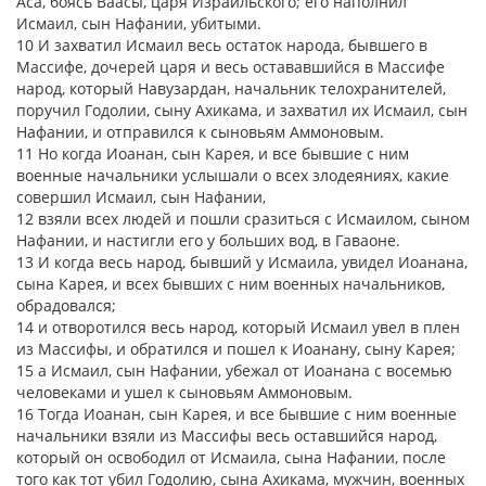
Аса, боясь Ваасы, царя Израильского; его наполнил
Исмаил, сын Нафании, убитыми.
10 И захватил Исмаил весь остаток народа, бывшего в
Массифе, дочерей царя и весь остававшийся в Массифе
народ, который Навузардан, начальник телохранителей,
поручил Годолии, сыну Ахикама, и захватил их Исмаил, сын
Нафании, и отправился к сыновьям Аммоновым.
11 Но когда Иоанан, сын Карея, и все бывшие с ним
военные начальники услышали о всех злодеяниях, какие
совершил Исмаил, сын Нафании,
12 взяли всех людей и пошли сразиться с Исмаилом, сыном
Нафании, и настигли его у больших вод, в Гаваоне.
13 И когда весь народ, бывший у Исмаила, увидел Иоанана,
сына Карея, и всех бывших с ним военных начальников,
обрадовался;
14 и отворотился весь народ, который Исмаил увел в плен
из Массифы, и обратился и пошел к Иоанану, сыну Карея;
15 а Исмаил, сын Нафании, убежал от Иоанана с восемью
человеками и ушел к сыновьям Аммоновым.
16 Тогда Иоанан, сын Карея, и все бывшие с ним военные
начальники взяли из Массифы весь оставшийся народ,
который он освободил от Исмаила, сына Нафании, после
того как тот убил Годолию, сына Ахикама, мужчин, военных