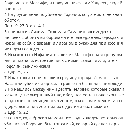
Годолиею, в Массифе, и находившихся там Халдеев, людей
военных.
4 На другой день по убиении Годолии, когда никто не знал
об этом,
Лев 19, 27 Втор 14, 1
5 пришли из Сихема, Силома и Самарии восемьдесят
человек с обритыми бородами и в разодранных одеждах, и
изранив себя, с дарами и ливаном в руках для принесения
их в дом Господень.
6 Исмаил, сын Нафании, вышел из Массифы навстречу им,
идя и плача, и, встретившись с ними, сказал им: идите к
Годолии, сыну Ахикама.
4 Цар 25, 25
7 И как только они вошли в средину города, Исмаил, сын
Нафании, убил их и бросил в ров, он и бывшие с ним люди.
8 Но нашлись между ними десять человек, которые сказали
Исмаилу: не умерщвляй нас, ибо у нас есть в поле скрытые
кладовые с пшеницею и ячменем, и маслом и медом. И он
удержался и не умертвил их с другими братьями их.
3 Цар 15, 22
9 Ров же, куда бросил Исмаил все трупы людей, которых он
убил из-за Годолии, был тот самый, который сделал царь