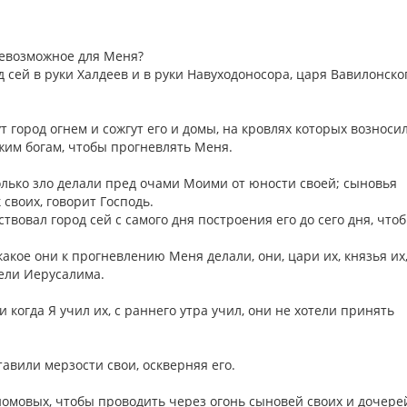
о невозможное для Меня?
д сей в руки Халдеев и в руки Навуходоносора, царя Вавилонског
т город огнем и сожгут его и домы, на кровлях которых возноси
жим богам, чтобы прогневлять Меня.
лько зло делали пред очами Моими от юности своей; сыновья
своих, говорит Господь.
твовал город сей с самого дня построения его до сего дня, что
акое они к прогневлению Меня делали, они, цари их, князья их
тели Иерусалима.
 когда Я учил их, с раннего утра учил, они не хотели принять
тавили мерзости свои, оскверняя его.
омовых, чтобы проводить через огонь сыновей своих и дочере