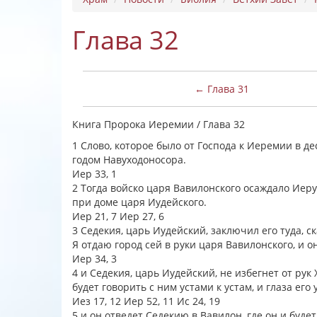
Глава 32
← Глава 31
Книга Пророка Иеремии / Глава 32
1 Слово, которое было от Господа к Иеремии в д
годом Навуходоносора.
Иер 33, 1
2 Тогда войско царя Вавилонского осаждало Иер
при доме царя Иудейского.
Иер 21, 7 Иер 27, 6
3 Седекия, царь Иудейский, заключил его туда, с
Я отдаю город сей в руки царя Вавилонского, и о
Иер 34, 3
4 и Седекия, царь Иудейский, не избегнет от рук
будет говорить с ним устами к устам, и глаза его 
Иез 17, 12 Иер 52, 11 Ис 24, 19
5 и он отведет Седекию в Вавилон, где он и будет