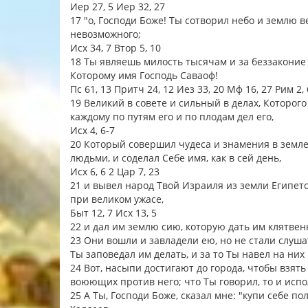
Иер 27, 5 Иер 32, 27
17 "о, Господи Боже! Ты сотворил небо и землю
невозможного;
Исх 34, 7 Втор 5, 10
18 Ты являешь милость тысячам и за беззаконие 
Которому имя Господь Саваоф!
Пс 61, 13 Притч 24, 12 Иез 33, 20 Мф 16, 27 Рим 2,
19 Великий в совете и сильный в делах, Которог
каждому по путям его и по плодам дел его,
Исх 4, 6-7
20 Который совершил чудеса и знамения в земле
людьми, и соделал Себе имя, как в сей день,
Исх 6, 6 2 Цар 7, 23
21 и вывел народ Твой Израиля из земли Египе
при великом ужасе,
Быт 12, 7 Исх 13, 5
22 и дал им землю сию, которую дать им клятве
23 Они вошли и завладели ею, но не стали слушат
Ты заповедал им делать, и за то Ты навел на них
24 Вот, насыпи достигают до города, чтобы взять 
воюющих против него; что Ты говорил, то и испо
25 А Ты, Господи Боже, сказал мне: "купи себе по