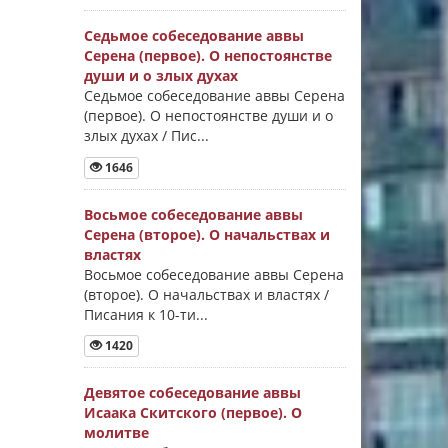
Седьмое собеседование аввы
Серена (первое). О непостоянстве
души и о злых духах
Седьмое собеседование аввы Серена
(первое). О непостоянстве души и о
злых духах / Пис...
1646
Восьмое собеседование аввы
Серена (второе). О начальствах и
властях
Восьмое собеседование аввы Серена
(второе). О начальствах и властях /
Писания к 10-ти...
1420
Девятое собеседование аввы
Исаака Скитского (первое). О
молитве