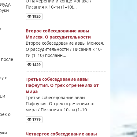
О намерении и конце монаха /
 Иуду.
Писания к 10-ти (1–10)...
 руки
1920
и
Второе собеседование аввы
Моисея. О рассудительности
Второе собеседование аввы Моисея.
О рассудительности / Писания к 10-
ти (1–10) посланн...
 после
1429
жу в
Третье собеседование аввы
Пафнутия. О трех отречениях от
мира
уши
Третье собеседование аввы
Пафнутия. О трех отречениях от
мира / Писания к 10-ти (1–10...
рек о
1779
руки
Четвертое собеседование аввы