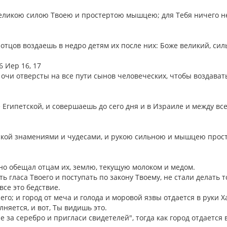
 великою силою Твоею и простертою мышцею; для Тебя ничего н
отцов воздаешь в недро детям их после них: Боже великий, сил
 6 Иер 16, 17
о очи отверсты на все пути сынов человеческих, чтобы воздават
 Египетской, и совершаешь до сего дня и в Израиле и между вс
тской знамениями и чудесами, и рукою сильною и мышцею прос
нно обещал отцам их, землю, текущую молоком и медом.
ь гласа Твоего и поступать по закону Твоему, не стали делать то
 все это бедствие.
его; и город от меча и голода и моровой язвы отдается в руки Х
лняется, и вот, Ты видишь это.
ле за серебро и пригласи свидетелей", тогда как город отдается 