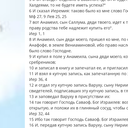
Халдеями, то не будете иметь успеха?"
6 И сказал Иеремия: таково было ко мне слово Г
Мф 27, 9 Лев 25, 25
7 вот Анамеил, сын Саллума, дяди твоего, идет к 
праву родства тебе надлежит купить его".
Иер 1, 1
8 И Анамеил, сын дяди моего, пришел ко мне, по 
Анафофе, в земле Вениаминовой, ибо право наслед
было слово Господне.
9 И купил я поле у Анамеила, сына дяди моего, к
сребреников;
10 и записал в книгу и запечатал ее, и пригласи
11 И взял я купчую запись, как запечатанную по 
Иер 36, 4
12 и отдал эту купчую запись Варуху, сыну Нирии
свидетелей, подписавших эту купчую запись, в г
13 и заповедал Варуху в присутствии их:
14 так говорит Господь Саваоф, Бог Израилев: во
открытую, и положи их в глиняный сосуд, чтобы 
Иер 32, 44
15 Ибо так говорит Господь Саваоф, Бог Израиле
16 И, передав купчую запись Варуху, сыну Нирии