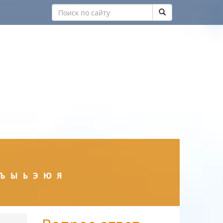
Ъ
Ы
Ь
Э
Ю
Я