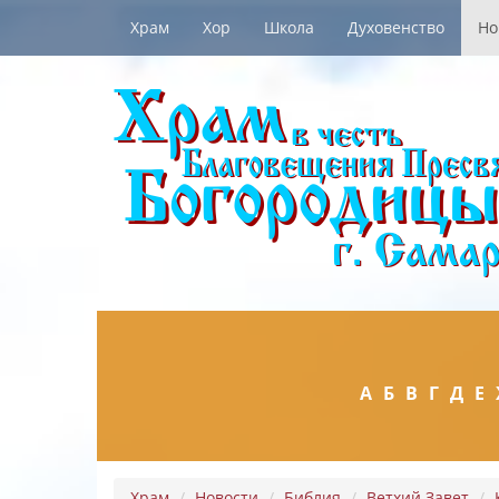
Храм
Хор
Школа
Духовенство
Но
А
Б
В
Г
Д
Е
Храм
Новости
Библия
Ветхий Завет