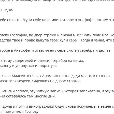
осподне:
тебе сказать: "купи себе поле мое, которое в Анафофе, потому чт
слову Господню, во двор стражи и сказал мне: "купи поле мое, к
ства твое и право выкупа твое; купи себе". Тогда я узнал, что 
оторое в Анафофе, и отвесил ему семь сиклей серебра и десять
л к тому свидетелей и отвесил серебро на весах.
закону и уставу, так и открытую;
, сына Маасеи, в глазах Анамеила, сына дяди моего, и в глазах
лазах всех Иудеев, сидевших на дворе стражи;
зьми сии записи, эту купчую запись, которая запечатана, и эту 
они оставались там многие дни.
в: домы и поля и виноградники будут снова покупаемы в земле 
, я помолился Господу: