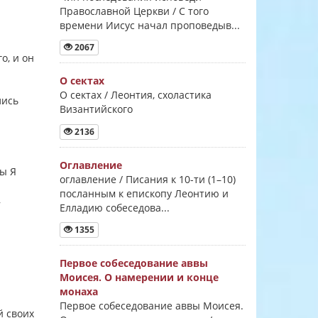
Православной Церкви / С того
времени Иисус начал проповедыв...
2067
о, и он
О сектах
О сектах / Леонтия, схоластика
лись
Византийского
2136
Оглавление
бы Я
оглавление / Писания к 10-ти (1–10)
посланным к епископу Леонтию и
,
Елладию собеседова...
1355
Первое собеседование аввы
Моисея. О намерении и конце
монаха
Первое собеседование аввы Моисея.
й своих