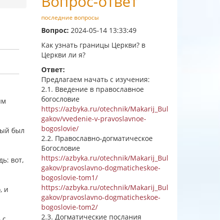
Вопрос-ответ
последние вопросы
Вопрос:
2024-05-14 13:33:49
Как узнать границы Церкви? в
Церкви ли я?
Ответ:
Предлагаем начать с изучения:
2.1. Введение в православное
богословие
ым
https://azbyka.ru/otechnik/Makarij_Bul
gakov/vvedenie-v-pravoslavnoe-
bogoslovie/
рый был
2.2. Православно-догматическое
Богословие
https://azbyka.ru/otechnik/Makarij_Bul
ь: вот,
gakov/pravoslavno-dogmaticheskoe-
bogoslovie-tom1/
https://azbyka.ru/otechnik/Makarij_Bul
, и
gakov/pravoslavno-dogmaticheskoe-
bogoslovie-tom2/
2.3. Догматические послания
 с