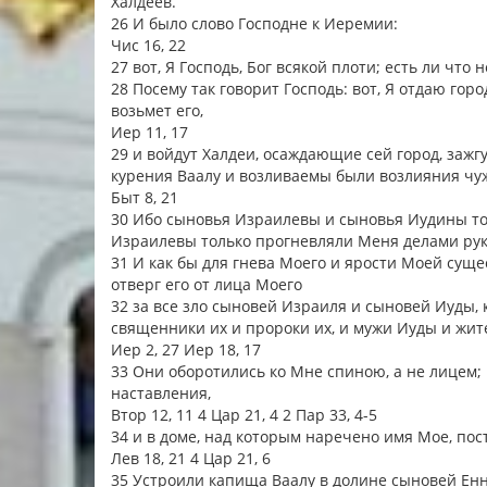
Халдеев.
26 И было слово Господне к Иеремии:
Чис 16, 22
27 вот, Я Господь, Бог всякой плоти; есть ли чт
28 Посему так говорит Господь: вот, Я отдаю горо
возьмет его,
Иер 11, 17
29 и войдут Халдеи, осаждающие сей город, зажгу
курения Ваалу и возливаемы были возлияния чу
Быт 8, 21
30 Ибо сыновья Израилевы и сыновья Иудины то
Израилевы только прогневляли Меня делами рук 
31 И как бы для гнева Моего и ярости Моей сущес
отверг его от лица Моего
32 за все зло сыновей Израиля и сыновей Иуды, к
священники их и пророки их, и мужи Иуды и жи
Иер 2, 27 Иер 18, 17
33 Они оборотились ко Мне спиною, а не лицем; и
наставления,
Втор 12, 11 4 Цар 21, 4 2 Пар 33, 4-5
34 и в доме, над которым наречено имя Мое, пос
Лев 18, 21 4 Цар 21, 6
35 Устроили капища Ваалу в долине сыновей Енн