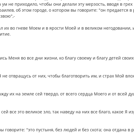
а ум не приходило, чтобы они делали эту мерзость, вводя в грех
раилев, об этом городе, о котором вы говорите: "он предается в
язвою",-
нал их во гневе Моем и в ярости Моей и в великом негодовании, 
житие.
ись Меня во все дни жизни, ко благу своему и благу детей своих
Я не отвращусь от них, чтобы благотворить им, и страх Мой вло
ажду их на земле сей твердо, от всего сердца Моего и от всей д
сей все это великое зло, так наведу на них все благо, какое Я из
вы говорите: "это пустыня, без людей и без скота; она отдана в 