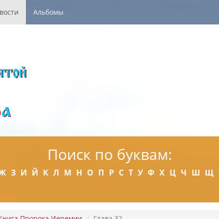
вости
Альбомы
Поиск по буквам:
Ж
З
И
Й
К
Л
М
Н
О
П
Р
С
Т
У
Ф
Х
Ц
Ч
Ш
Щ
Книга Пророка Иеремии
Глава 32