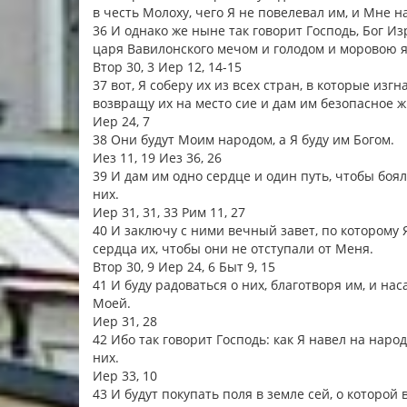
в честь Молоху, чего Я не повелевал им, и Мне н
36 И однако же ныне так говорит Господь, Бог Из
царя Вавилонского мечом и голодом и моровою 
Втор 30, 3 Иер 12, 14-15
37 вот, Я соберу их из всех стран, в которые изг
возвращу их на место сие и дам им безопасное 
Иер 24, 7
38 Они будут Моим народом, а Я буду им Богом.
Иез 11, 19 Иез 36, 26
39 И дам им одно сердце и один путь, чтобы боял
них.
Иер 31, 31, 33 Рим 11, 27
40 И заключу с ними вечный завет, по которому 
сердца их, чтобы они не отступали от Меня.
Втор 30, 9 Иер 24, 6 Быт 9, 15
41 И буду радоваться о них, благотворя им, и нас
Моей.
Иер 31, 28
42 Ибо так говорит Господь: как Я навел на народ 
них.
Иер 33, 10
43 И будут покупать поля в земле сей, о которой 