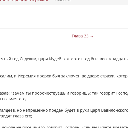
Глава 33 →
есятый год Седекии, царя Иудейского; этот год был восемнадцат
усалим, и Иеремия пророк был заключен во дворе стражи, кото
казав: "зачем ты пророчествуешь и говоришь: так говорит Господ
н возьмет его;
 Халдеев, но непременно предан будет в руки царя Вавилонского
увидят глаза его;
, доколе не посещу его, говорит Господь. Если вы будете воевать