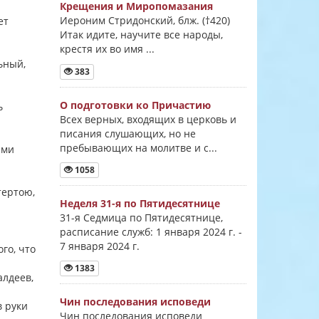
Крещения и Миропомазания
Иероним Стридонский, блж. (†420)
ет
Итак идите, научите все народы,
крестя их во имя ...
ьный,
383
О подготовки ко Причастию
ь
Всех верных, входящих в церковь и
писания слушающих, но не
пребывающих на молитве и с...
еми
1058
тертою,
Неделя 31-я по Пятидесятнице
31-я Седмица по Пятидесятнице,
расписание служб: 1 января 2024 г. -
7 января 2024 г.
го, что
1383
алдеев,
Чин последования исповеди
в руки
Чин последования исповеди