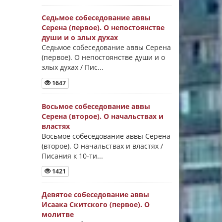
Седьмое собеседование аввы
Серена (первое). О непостоянстве
души и о злых духах
Седьмое собеседование аввы Серена
(первое). О непостоянстве души и о
злых духах / Пис...
1647
Восьмое собеседование аввы
Серена (второе). О начальствах и
властях
Восьмое собеседование аввы Серена
(второе). О начальствах и властях /
Писания к 10-ти...
1421
Девятое собеседование аввы
Исаака Скитского (первое). О
молитве