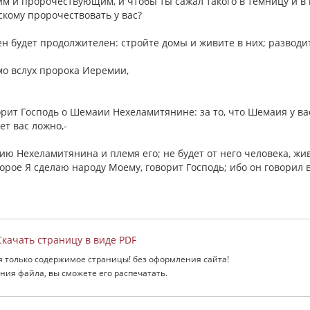
м и пророчествующим, и чтобы ты сажал такого в темницу и в 
кому пророчествовать у вас?
лен будет продолжителен: стройте домы и живите в них; разводи
мо вслух пророка Иеремии,
орит Господь о Шемаии Нехеламитянине: за то, что Шемаия у ва
ет вас ложно,-
маию Нехеламитянина и племя его; не будет от него человека, ж
оторое Я сделаю народу Моему, говорит Господь; ибо он говорил
качать страницу в виде PDF
я только содержимое страницы! без оформления сайта!
ния файла, вы сможете его распечатать.