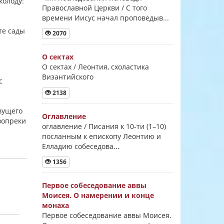
колоду:
Православной Церкви / С того
времени Иисус начал проповедыв...
те сады
2070
О сектах
О сектах / Леонтия, схоластика
Византийского
с
2138
ивущего
Оглавление
 вопреки
оглавление / Писания к 10-ти (1–10)
посланным к епископу Леонтию и
Елладию собеседова...
1356
Первое собеседование аввы
Моисея. О намерении и конце
монаха
Первое собеседование аввы Моисея.