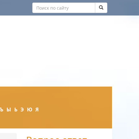
Ъ
Ы
Ь
Э
Ю
Я