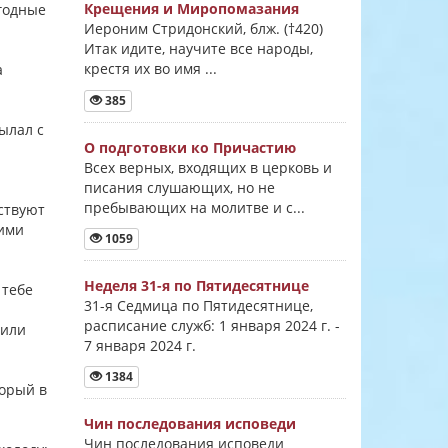
Крещения и Миропомазания
егодные
Иероним Стридонский, блж. (†420)
Итак идите, научите все народы,
крестя их во имя ...
а
385
сылал с
О подготовки ко Причастию
Всех верных, входящих в церковь и
писания слушающих, но не
пребывающих на молитве и с...
ествуют
шими
1059
Неделя 31-я по Пятидесятнице
 тебе
31-я Седмица по Пятидесятнице,
расписание служб: 1 января 2024 г. -
рили
7 января 2024 г.
1384
торый в
Чин последования исповеди
Чин последования исповеди