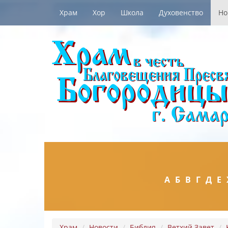
Храм
Хор
Школа
Духовенство
Но
А
Б
В
Г
Д
Е
Храм
Новости
Библия
Ветхий Завет