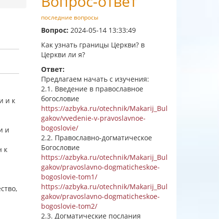
Вопрос-ответ
последние вопросы
Вопрос:
2024-05-14 13:33:49
Как узнать границы Церкви? в
Церкви ли я?
Ответ:
Предлагаем начать с изучения:
2.1. Введение в православное
богословие
и и к
https://azbyka.ru/otechnik/Makarij_Bul
gakov/vvedenie-v-pravoslavnoe-
bogoslovie/
и и
2.2. Православно-догматическое
Богословие
н к
https://azbyka.ru/otechnik/Makarij_Bul
gakov/pravoslavno-dogmaticheskoe-
bogoslovie-tom1/
https://azbyka.ru/otechnik/Makarij_Bul
ство,
gakov/pravoslavno-dogmaticheskoe-
bogoslovie-tom2/
2.3. Догматические послания