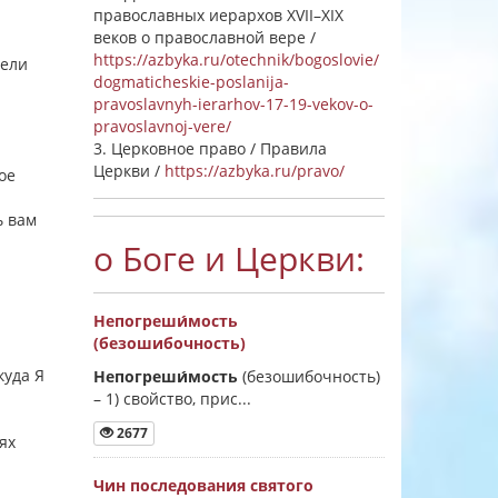
православных иерархов XVII–XIX
веков о православной вере /
https://azbyka.ru/otechnik/bogoslovie/
тели
dogmaticheskie-poslanija-
pravoslavnyh-ierarhov-17-19-vekov-o-
pravoslavnoj-vere/
3. Церковное право / Правила
Церкви /
https://azbyka.ru/pravo/
ое
ь вам
о Боге и Церкви:
Непогреши́мость
(безошибочность)
куда Я
Непогреши́мость
(безошибочность)
–
1) свойство, прис...
2677
ях
Чин последования святого