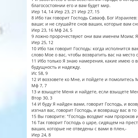
благосостоянии его и вам будет мир.
Иер 14, 14 Иер 23, 21 Иер 27, 15
8 Ибо так говорит Господь Саваоф, Бог Израилев
ваши; и не слушайте снов ваших, которые вам сн
Иер 23, 16 Мф 24, 5
9 ложно пророчествуют они вам именем Моим; Я 
Иер 25, 12
10 Ибо так говорит Господь: когда исполнится ва
слово Мое о вас, чтобы возвратить вас на место 
11 Ибо только Я знаю намерения, какие имею о ва
будущность и надежду.
Ис 58, 9
12 И воззовете ко Мне, и пойдете и помолитесь 
Мф 7, 7
13 и взыщете Меня и найдете, если взыщете Ме
Втор 30, 3
14 И буду Я найден вами, говорит Господь, и возв
изгнал вас, говорит Господь, и возвращу вас в то
15 Вы говорите: "Господь воздвиг нам пророков 
16 Так говорит Господь о царе, сидящем на прест
ваших, которые не отведены с вами в плен,-
Иер 24, 8