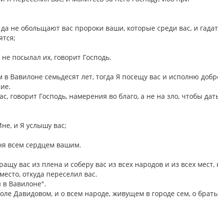
: да не обольщают вас пророки ваши, которые среди вас, и гада
ятся;
не посылал их, говорит Господь.
м в Вавилоне семьдесят лет, тогда Я посещу вас и исполню добр
сие.
с, говорит Господь, намерения во благо, а не на зло, чтобы дат
Мне, и Я услышу вас;
ня всем сердцем вашим.
ращу вас из плена и соберу вас из всех народов и из всех мест, 
 место, откуда переселил вас.
и в Вавилоне".
оле Давидовом, и о всем народе, живущем в городе сем, о брать