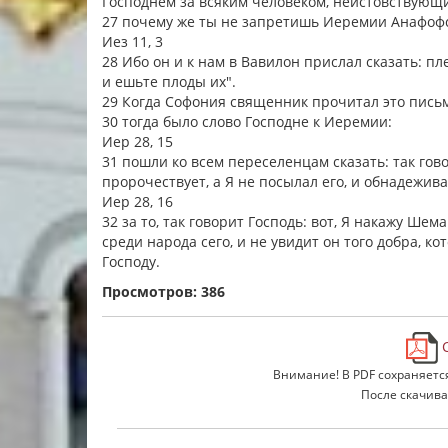
Господнем за всяким человеком, неистовствующи
27 почему же ты не запретишь Иеремии Анафофс
Иез 11, 3
28 Ибо он и к нам в Вавилон прислал сказать: п
и ешьте плоды их".
29 Когда Софония священник прочитал это пись
30 тогда было слово Господне к Иеремии:
Иер 28, 15
31 пошли ко всем переселенцам сказать: так гов
пророчествует, а Я не посылал его, и обнадежива
Иер 28, 16
32 за то, так говорит Господь: вот, Я накажу Ше
среди народа сего, и не увидит он того добра, к
Господу.
Просмотров: 386
С
Внимание! В PDF сохраняетс
После скачива