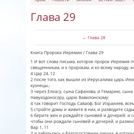
Глава 29
← Глава 28
Книга Пророка Иеремии / Глава 29
1 И вот слова письма, которое пророк Иеремия 
священникам, и к пророкам, и ко всему народу, 
4 Цар 24, 12
2 после того, как вышли из Иерусалима царь Иех
кузнецы,-
3 через Елеасу, сына Сафанова, и Гемарию, сына
Навуходоносору, царю Вавилонскому:
4 так говорит Господь Саваоф, Бог Израилев, вс
5 стройте домы и живите в них, и разводите сад
6 берите жен и рождайте сыновей и дочерей; и 
чтобы они рождали сыновей и дочерей, и размно
Вар 1, 11
7 и заботьтесь о благосостоянии города, в которы