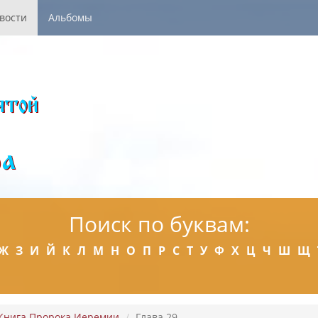
вости
Альбомы
Поиск по буквам:
Ж
З
И
Й
К
Л
М
Н
О
П
Р
С
Т
У
Ф
Х
Ц
Ч
Ш
Щ
Книга Пророка Иеремии
Глава 29