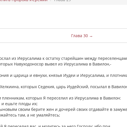
Глава 30 →
послал из Иерусалима к остатку старейшин между переселенцам
которых Навуходоносор вывел из Иерусалима в Вавилон,-
ония и царица и евнухи, князья Иудеи и Иерусалима, и плотник
 Хелкиина, которых Седекия, царь Иудейский, посылал в Вавило
ем пленникам, которых Я переселил из Иерусалима в Вавилон:
ы и ешьте плоды их;
сыновьям своим берите жен и дочерей своих отдавайте в замуже
жайтесь там, а не умаляйтесь;
й Я переселил вас, и молитесь за него Господу; ибо при