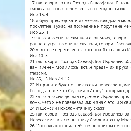
17 так говорит о них Господь Саваоф: вот, Я пош
смоквы, которых нельзя есть по негодности их;
Иер 15, 4
18 и буду преследовать их мечом, голодом и мор
проклятие и ужас, на посмеяние и поругание меж
Иер 25, 4
19 за то, что они не слушали слов Моих, говорит
раннего утра, но они не слушали, говорит Господ
20 А вы, все переселенцы, которых Я послал из 
Иез 13, 8
21 так говорит Господь Саваоф, Бог Израилев, об
вам именем Моим ложь: вот, Я предам их в руки 
глазами.
Ис 65, 15 Иер 44, 12
22 И принято будет от них всеми переселенцами 
Господь то же, что Седекии и Ахаву", которых ц
23 за то, что они делали гнусное в Израиле: п
ложь, чего Я не повелевал им; Я знаю это, и Я св
24 И Шемаии Нехеламитянину скажи:
25 так говорит Господь Саваоф, Бог Израилев: за
Иерусалиме, и к священнику Софонии, сыну Маас
26 "Господь поставил тебя священником вместо