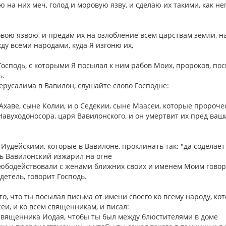
лю на них меч, голод и моровую язву, и сделаю их такими, как н
овою язвою, и предам их на озлобление всем царствам земли, н
ду всеми народами, куда Я изгоню их,
 Господь, с которыми Я посылал к ним рабов Моих, пророков, по
ь.
Иерусалима в Вавилон, слушайте слово Господне:
 Ахаве, сыне Колии, и о Седекии, сыне Маасеи, которые пророч
Навуходоносора, царя Вавилонского, и он умертвит их пред ва
Иудейскими, которые в Вавилоне, проклинать так: "да соделает
арь Вавилонский изжарил на огне
релюбодействовали с женами ближних своих и именем Моим гово
идетель, говорит Господь.
 то, что ты посылал письма от имени своего ко всему народу, ко
еи, и ко всем священникам, и писал:
 священника Иодая, чтобы ты был между блюстителями в доме