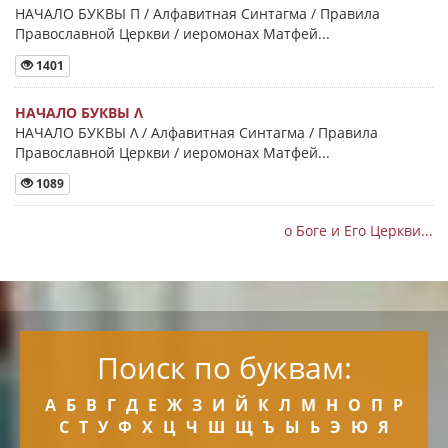
НАЧАЛО БУКВЫ Π / Алфавитная Синтагма / Правила
Православной Церкви / иеромонах Матфей...
1401
НАЧАЛО БУКВЫ Λ
НАЧАЛО БУКВЫ Λ / Алфавитная Синтагма / Правила
Православной Церкви / иеромонах Матфей...
1089
о Боге и Его Церкви...
Поиск по буквам:
А
Б
В
Г
Д
Е
Ж
З
И
Й
К
Л
М
Н
О
П
Р
С
Т
У
Ф
Х
Ц
Ч
Ш
Щ
Ъ
Ы
Ь
Э
Ю
Я