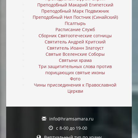
Преподобный Макарий Египетский
Преподобный Марк Подвижник
Преподобный Нил Постник (Синайский)
Псалтырь
Расписание Служб
Сборник Святоотеческие сотницы
Святитель Андрей Критский
Святитель Иоанн Златоуст
Святые Вселенские Соборы
Святыни храма
Три защитительных слова против
порицающих святые иконы
Фото
Чины присоединения к Православной
Церкви
info@hramsamara.ru
с 8-00 до 19-00
Виртуальный тур по храму