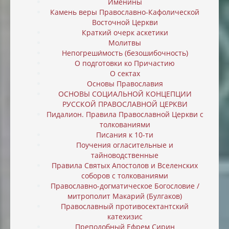
Именины
Камень веры Православно-Кафолической
Восточной Церкви
Краткий очерк аскетики
Молитвы
Непогреши́мость (безошибочность)
О подготовки ко Причастию
О сектах
Основы Православия
ОСНОВЫ СОЦИАЛЬНОЙ КОНЦЕПЦИИ
РУССКОЙ ПРАВОСЛАВНОЙ ЦЕРКВИ
Пидалион. Правила Православной Церкви с
толкованиями
Писания к 10-ти
Поучения огласительные и
тайноводственные
Правила Святых Апостолов и Вселенских
соборов с толкованиями
Православно-догматическое Богословие /
митрополит Макарий (Булгаков)
Православный противосектантский
катехизис
Преподобный Ефрем Сирин