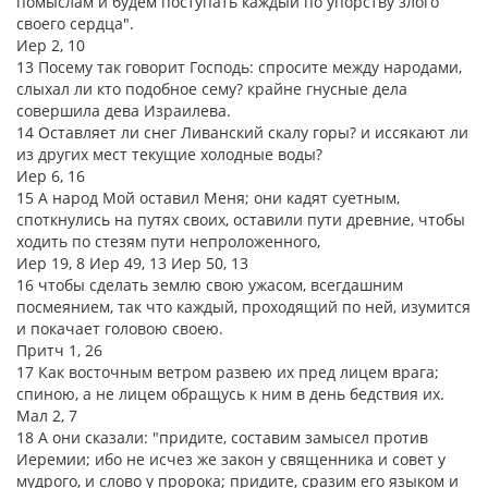
помыслам и будем поступать каждый по упорству злого
своего сердца".
Иер 2, 10
13 Посему так говорит Господь: спросите между народами,
слыхал ли кто подобное сему? крайне гнусные дела
совершила дева Израилева.
14 Оставляет ли снег Ливанский скалу горы? и иссякают ли
из других мест текущие холодные воды?
Иер 6, 16
15 А народ Мой оставил Меня; они кадят суетным,
споткнулись на путях своих, оставили пути древние, чтобы
ходить по стезям пути непроложенного,
Иер 19, 8 Иер 49, 13 Иер 50, 13
16 чтобы сделать землю свою ужасом, всегдашним
посмеянием, так что каждый, проходящий по ней, изумится
и покачает головою своею.
Притч 1, 26
17 Как восточным ветром развею их пред лицем врага;
спиною, а не лицем обращусь к ним в день бедствия их.
Мал 2, 7
18 А они сказали: "придите, составим замысел против
Иеремии; ибо не исчез же закон у священника и совет у
мудрого, и слово у пророка; придите, сразим его языком и