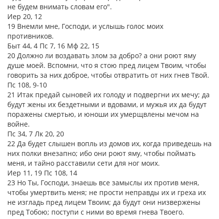
не будем внимать словам его".
Иер 20, 12
19 Внемли мне, Господи, и услышь голос моих
противников.
Быт 44, 4 Пс 7, 16 Мф 22, 15
20 Должно ли воздавать злом за добро? а они роют яму
душе моей. Вспомни, что я стою пред лицем Твоим, чтобы
говорить за них доброе, чтобы отвратить от них гнев Твой.
Пс 108, 9-10
21 Итак предай сыновей их голоду и подвергни их мечу; да
будут жены их бездетными и вдовами, и мужья их да будут
поражены смертью, и юноши их умерщвлены мечом на
войне.
Пс 34, 7 Лк 20, 20
22 Да будет слышен вопль из домов их, когда приведешь на
них полки внезапно; ибо они роют яму, чтобы поймать
меня, и тайно расставили сети для ног моих.
Иер 11, 19 Пс 108, 14
23 Но Ты, Господи, знаешь все замыслы их против меня,
чтобы умертвить меня; не прости неправды их и греха их
не изгладь пред лицем Твоим; да будут они низвержены
пред Тобою; поступи с ними во время гнева Твоего.