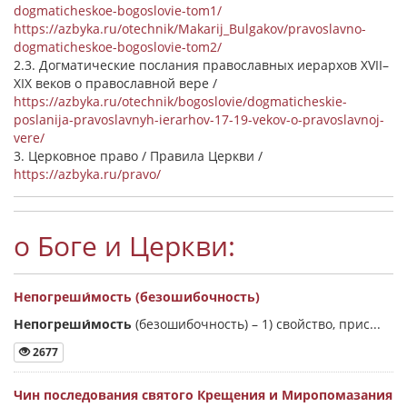
dogmaticheskoe-bogoslovie-tom1/
https://azbyka.ru/otechnik/Makarij_Bulgakov/pravoslavno-
dogmaticheskoe-bogoslovie-tom2/
2.3. Догматические послания православных иерархов XVII–
XIX веков о православной вере /
https://azbyka.ru/otechnik/bogoslovie/dogmaticheskie-
poslanija-pravoslavnyh-ierarhov-17-19-vekov-o-pravoslavnoj-
vere/
3. Церковное право / Правила Церкви /
https://azbyka.ru/pravo/
о Боге и Церкви:
Непогреши́мость (безошибочность)
Непогреши́мость
(безошибочность) –
1) свойство, прис...
2677
Чин последования святого Крещения и Миропомазания