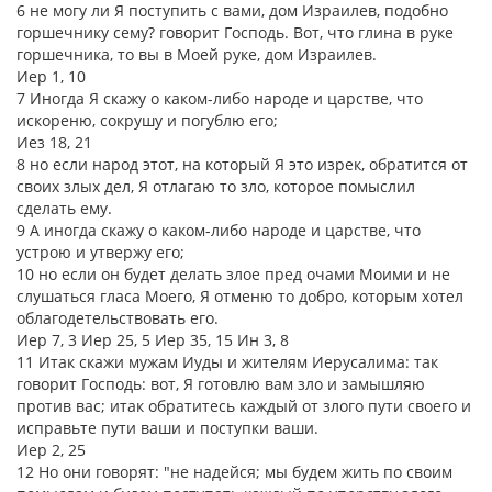
6 не могу ли Я поступить с вами, дом Израилев, подобно
горшечнику сему? говорит Господь. Вот, что глина в руке
горшечника, то вы в Моей руке, дом Израилев.
Иер 1, 10
7 Иногда Я скажу о каком-либо народе и царстве, что
искореню, сокрушу и погублю его;
Иез 18, 21
8 но если народ этот, на который Я это изрек, обратится от
своих злых дел, Я отлагаю то зло, которое помыслил
сделать ему.
9 А иногда скажу о каком-либо народе и царстве, что
устрою и утвержу его;
10 но если он будет делать злое пред очами Моими и не
слушаться гласа Моего, Я отменю то добро, которым хотел
облагодетельствовать его.
Иер 7, 3 Иер 25, 5 Иер 35, 15 Ин 3, 8
11 Итак скажи мужам Иуды и жителям Иерусалима: так
говорит Господь: вот, Я готовлю вам зло и замышляю
против вас; итак обратитесь каждый от злого пути своего и
исправьте пути ваши и поступки ваши.
Иер 2, 25
12 Но они говорят: "не надейся; мы будем жить по своим