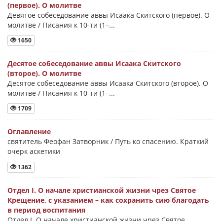
(первое). О молитве
Девятое собеседование аввы Исаака Скитского (первое). О
молитве / Писания к 10-ти (1–...
1650
Десятое собеседование аввы Исаака Скитского
(второе). О молитве
Десятое собеседование аввы Исаака Скитского (второе). О
молитве / Писания к 10-ти (1–...
1709
Оглавление
святитель Феофан Затворник / Путь ко спасению. Краткий
очерк аскетики
1362
Отдел I. О начале христианской жизни чрез Святое
Крещение, с указанием – как сохранить сию благодать
в период воспитания
Отдел I. О начале христианской жизни чрез Святое