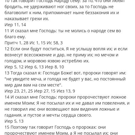
10 Так говорит Господь народу сему: за то, что они любят
бродить, не удерживают ног своих, за то Господь не
благоволит к ним, припоминает ныне беззакония их и
наказывает грехи их.
Иер 11, 14
11 И сказал мне Господь: ты не молись о народе сем во
благо ему.
Притч 1, 28 Ис 1, 15 Ис 58, 3
12 Если они будут поститься, Я не услышу вопля их; и если
вознесут всесожжение и дар, не приму их; но мечом и
голодом, и моровою язвою истреблю их.
Иер 5, 12 Иер 6, 13 Иер 8, 10
13 Тогда сказал я: Господи Боже! вот, пророки говорят им:
"не увидите меча, и голода не будет у вас, но постоянный
мир дам вам на сем месте".
Иер 23, 21, 25 Иер 27, 15 Иез 13, 9
14 И сказал мне Господь: пророки пророчествуют ложное
именем Моим; Я не посылал их и не давал им повеления, и
не говорил им; они возвещают вам видения ложные и
гадания, и пустое и мечты сердца своего.
Иер 5, 13
15 Поэтому так говорит Господь о пророках: они
пророчествуют именем Моим, а Я не посылал их; они