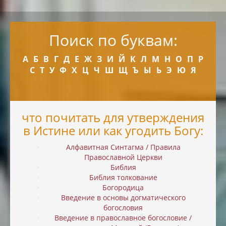
Поиск по буквам:
А
Б
В
Г
Д
Е
Ж
З
И
Й
К
Л
М
Н
О
П
Р
С
Т
У
Ф
Х
Ц
Ч
Ш
Щ
Ъ
Ы
Ь
Э
Ю
Я
что почитать для утверждения
в Истине или как угодить Богу:
Алфавитная Синтагма / Правила
Православной Церкви
Библия
Библия толкование
Богородица
Введение в основы догматического
богословия
Введение в православное богословие /