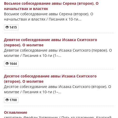
Восьмое собеседование аввы Серена (второе). О
начальствах и властях
Восьмое собеседование аввы Серена (второе). О
начальствах и властях / Писания к 10-ти...
1415
Девятое собеседование аввы Исаака Скитского
(первое). О молитве
Девятое собеседование аввы Исаака Скитского (первое). О
молитве / Писания к 10-ти (1–...
1644
Десятое собеседование аввы Исаака Скитского
(второе). О молитве
Десятое собеседование аввы Исаака Скитского (второе). О
молитве / Писания к 10-ти (1–...
1700
Оглавление
святитель Феофан Затворник / Путь ко спасению. Краткий