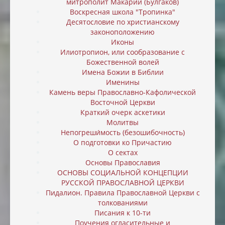
митрополит Макарий (Булгаков)
Воскресная школа "Тропинка"
Десятословие по христианскому
законоположению
Иконы
Илиотропион, или cообразование с
Божественной волей
Имена Божии в Библии
Именины
Камень веры Православно-Кафолической
Восточной Церкви
Краткий очерк аскетики
Молитвы
Непогреши́мость (безошибочность)
О подготовки ко Причастию
О сектах
Основы Православия
ОСНОВЫ СОЦИАЛЬНОЙ КОНЦЕПЦИИ
РУССКОЙ ПРАВОСЛАВНОЙ ЦЕРКВИ
Пидалион. Правила Православной Церкви с
толкованиями
Писания к 10-ти
Поучения огласительные и