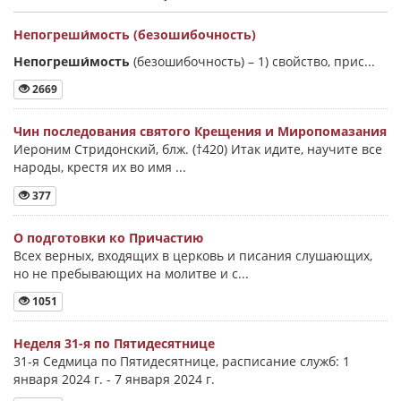
Непогреши́мость (безошибочность)
Непогреши́мость
(безошибочность) –
1) свойство, прис...
2669
Чин последования святого Крещения и Миропомазания
Иероним Стридонский, блж. (†420) Итак идите, научите все
народы, крестя их во имя ...
377
О подготовки ко Причастию
Всех верных, входящих в церковь и писания слушающих,
но не пребывающих на молитве и с...
1051
Неделя 31-я по Пятидесятнице
31-я Седмица по Пятидесятнице, расписание служб: 1
января 2024 г. - 7 января 2024 г.