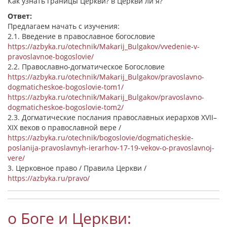
Как узнать границы Церкви? в Церкви ли я?
Ответ:
Предлагаем начать с изучения:
2.1. Введение в православное богословие
https://azbyka.ru/otechnik/Makarij_Bulgakov/vvedenie-v-
pravoslavnoe-bogoslovie/
2.2. Православно-догматическое Богословие
https://azbyka.ru/otechnik/Makarij_Bulgakov/pravoslavno-
dogmaticheskoe-bogoslovie-tom1/
https://azbyka.ru/otechnik/Makarij_Bulgakov/pravoslavno-
dogmaticheskoe-bogoslovie-tom2/
2.3. Догматические послания православных иерархов XVII–
XIX веков о православной вере /
https://azbyka.ru/otechnik/bogoslovie/dogmaticheskie-
poslanija-pravoslavnyh-ierarhov-17-19-vekov-o-pravoslavnoj-
vere/
3. Церковное право / Правила Церкви /
https://azbyka.ru/pravo/
о Боге и Церкви: