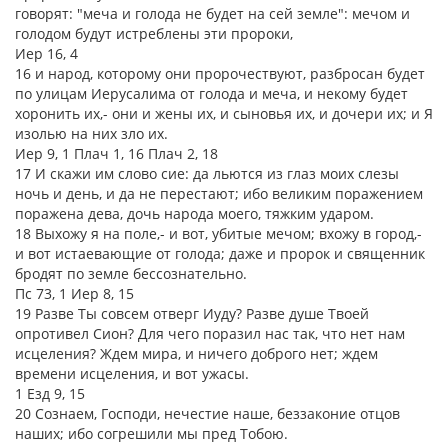
говорят: "меча и голода не будет на сей земле": мечом и
голодом будут истреблены эти пророки,
Иер 16, 4
16 и народ, которому они пророчествуют, разбросан будет
по улицам Иерусалима от голода и меча, и некому будет
хоронить их,- они и жены их, и сыновья их, и дочери их; и Я
изолью на них зло их.
Иер 9, 1 Плач 1, 16 Плач 2, 18
17 И скажи им слово сие: да льются из глаз моих слезы
ночь и день, и да не перестают; ибо великим поражением
поражена дева, дочь народа моего, тяжким ударом.
18 Выхожу я на поле,- и вот, убитые мечом; вхожу в город,-
и вот истаевающие от голода; даже и пророк и священник
бродят по земле бессознательно.
Пс 73, 1 Иер 8, 15
19 Разве Ты совсем отверг Иуду? Разве душе Твоей
опротивел Сион? Для чего поразил нас так, что нет нам
исцеления? Ждем мира, и ничего доброго нет; ждем
времени исцеления, и вот ужасы.
1 Езд 9, 15
20 Сознаем, Господи, нечестие наше, беззаконие отцов
наших; ибо согрешили мы пред Тобою.