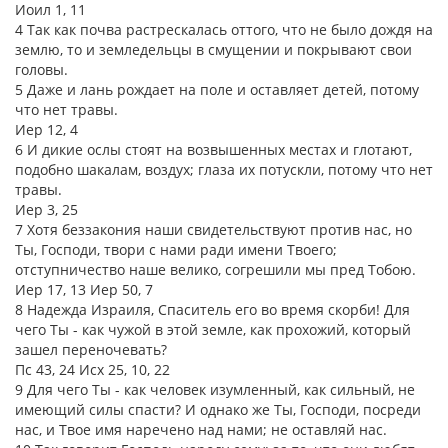
Иоил 1, 11
4 Так как почва растрескалась оттого, что не было дождя на
землю, то и земледельцы в смущении и покрывают свои
головы.
5 Даже и лань рождает на поле и оставляет детей, потому
что нет травы.
Иер 12, 4
6 И дикие ослы стоят на возвышенных местах и глотают,
подобно шакалам, воздух; глаза их потускли, потому что нет
травы.
Иер 3, 25
7 Хотя беззакония наши свидетельствуют против нас, но
Ты, Господи, твори с нами ради имени Твоего;
отступничество наше велико, согрешили мы пред Тобою.
Иер 17, 13 Иер 50, 7
8 Надежда Израиля, Спаситель его во время скорби! Для
чего Ты - как чужой в этой земле, как прохожий, который
зашел переночевать?
Пс 43, 24 Исх 25, 10, 22
9 Для чего Ты - как человек изумленный, как сильный, не
имеющий силы спасти? И однако же Ты, Господи, посреди
нас, и Твое имя наречено над нами; не оставляй нас.