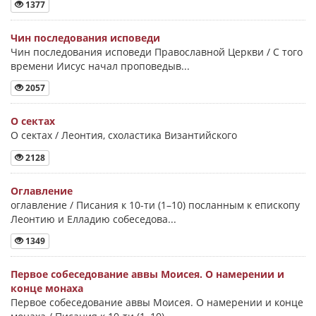
1377
Чин последования исповеди
Чин последования исповеди Православной Церкви / С того
времени Иисус начал проповедыв...
2057
О сектах
О сектах / Леонтия, схоластика Византийского
2128
Оглавление
оглавление / Писания к 10-ти (1–10) посланным к епископу
Леонтию и Елладию собеседова...
1349
Первое собеседование аввы Моисея. О намерении и
конце монаха
Первое собеседование аввы Моисея. О намерении и конце