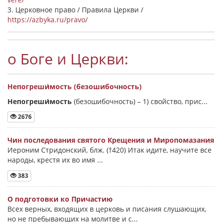
3. Церковное право / Правила Церкви /
https://azbyka.ru/pravo/
о Боге и Церкви:
Непогреши́мость (безошибочность)
Непогреши́мость
(безошибочность) –
1) свойство, прис...
2676
Чин последования святого Крещения и Миропомазания
Иероним Стридонский, блж. (†420) Итак идите, научите все
народы, крестя их во имя ...
383
О подготовки ко Причастию
Всех верных, входящих в церковь и писания слушающих,
но не пребывающих на молитве и с...