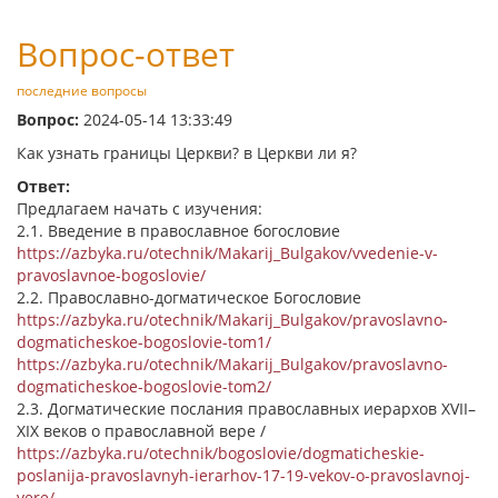
Вопрос-ответ
последние вопросы
Вопрос:
2024-05-14 13:33:49
Как узнать границы Церкви? в Церкви ли я?
Ответ:
Предлагаем начать с изучения:
2.1. Введение в православное богословие
https://azbyka.ru/otechnik/Makarij_Bulgakov/vvedenie-v-
pravoslavnoe-bogoslovie/
2.2. Православно-догматическое Богословие
https://azbyka.ru/otechnik/Makarij_Bulgakov/pravoslavno-
dogmaticheskoe-bogoslovie-tom1/
https://azbyka.ru/otechnik/Makarij_Bulgakov/pravoslavno-
dogmaticheskoe-bogoslovie-tom2/
2.3. Догматические послания православных иерархов XVII–
XIX веков о православной вере /
https://azbyka.ru/otechnik/bogoslovie/dogmaticheskie-
poslanija-pravoslavnyh-ierarhov-17-19-vekov-o-pravoslavnoj-
vere/