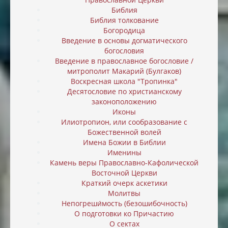
Библия
Библия толкование
Богородица
Введение в основы догматического
богословия
Введение в православное богословие /
митрополит Макарий (Булгаков)
Воскресная школа "Тропинка"
Десятословие по христианскому
законоположению
Иконы
Илиотропион, или cообразование с
Божественной волей
Имена Божии в Библии
Именины
Камень веры Православно-Кафолической
Восточной Церкви
Краткий очерк аскетики
Молитвы
Непогреши́мость (безошибочность)
О подготовки ко Причастию
О сектах