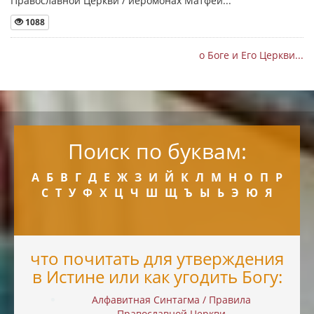
Православной Церкви / иеромонах Матфей...
1088
о Боге и Его Церкви...
Поиск по буквам:
А
Б
В
Г
Д
Е
Ж
З
И
Й
К
Л
М
Н
О
П
Р
С
Т
У
Ф
Х
Ц
Ч
Ш
Щ
Ъ
Ы
Ь
Э
Ю
Я
что почитать для утверждения
в Истине или как угодить Богу:
Алфавитная Синтагма / Правила
Православной Церкви