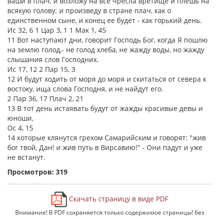
ваши в плач, и возложу на все чресла вретище и плешь на
всякую голову; и произведу в стране плач, как о
единственном сыне, и конец ее будет - как горький день.
Ис 32, 6 1 Цар 3, 1 1 Мак 1, 45
11 Вот наступают дни, говорит Господь Бог, когда Я пошлю
на землю голод,- не голод хлеба, не жажду воды, но жажду
слышания слов Господних.
Ис 17, 12 2 Пар 15, 3
12 И будут ходить от моря до моря и скитаться от севера к
востоку, ища слова Господня, и не найдут его.
2 Пар 36, 17 Плач 2, 21
13 В тот день истаявать будут от жажды красивые девы и
юноши,
Ос 4, 15
14 которые клянутся грехом Самарийским и говорят: "жив
бог твой, Дан! и жив путь в Вирсавию!" - Они падут и уже
не встанут.
Просмотров: 319
Скачать страницу в виде PDF
Внимание! В PDF сохраняется только содержимое страницы! без