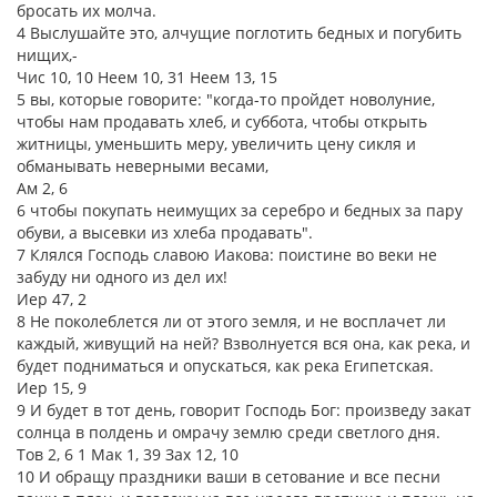
бросать их молча.
4 Выслушайте это, алчущие поглотить бедных и погубить
нищих,-
Чис 10, 10 Неем 10, 31 Неем 13, 15
5 вы, которые говорите: "когда-то пройдет новолуние,
чтобы нам продавать хлеб, и суббота, чтобы открыть
житницы, уменьшить меру, увеличить цену сикля и
обманывать неверными весами,
Ам 2, 6
6 чтобы покупать неимущих за серебро и бедных за пару
обуви, а высевки из хлеба продавать".
7 Клялся Господь славою Иакова: поистине во веки не
забуду ни одного из дел их!
Иер 47, 2
8 Не поколеблется ли от этого земля, и не восплачет ли
каждый, живущий на ней? Взволнуется вся она, как река, и
будет подниматься и опускаться, как река Египетская.
Иер 15, 9
9 И будет в тот день, говорит Господь Бог: произведу закат
солнца в полдень и омрачу землю среди светлого дня.
Тов 2, 6 1 Мак 1, 39 Зах 12, 10
10 И обращу праздники ваши в сетование и все песни