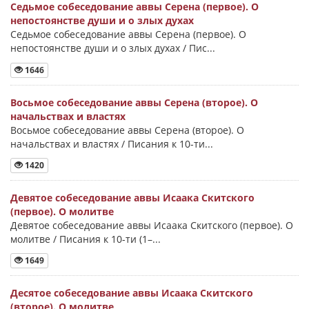
Седьмое собеседование аввы Серена (первое). О
непостоянстве души и о злых духах
Седьмое собеседование аввы Серена (первое). О
непостоянстве души и о злых духах / Пис...
1646
Восьмое собеседование аввы Серена (второе). О
начальствах и властях
Восьмое собеседование аввы Серена (второе). О
начальствах и властях / Писания к 10-ти...
1420
Девятое собеседование аввы Исаака Скитского
(первое). О молитве
Девятое собеседование аввы Исаака Скитского (первое). О
молитве / Писания к 10-ти (1–...
1649
Десятое собеседование аввы Исаака Скитского
(второе). О молитве