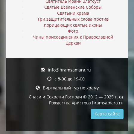
Святитель Иоанн Златоуст
Святые Вселенские Соборы
Святыни храма
Три защитительных слова против
порицающих святые иконы
Фото
Чины присоединения к Православной
Церкви
info@hramsamara.ru
с 8-00 до 19-00
Виртуальный тур по храму
Спаси и Сохрани Господи © 2012 — 2025 г. от
Рождества Христова hramsamara.ru
Карта сайта