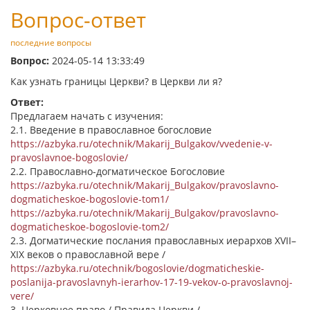
Вопрос-ответ
последние вопросы
Вопрос:
2024-05-14 13:33:49
Как узнать границы Церкви? в Церкви ли я?
Ответ:
Предлагаем начать с изучения:
2.1. Введение в православное богословие
https://azbyka.ru/otechnik/Makarij_Bulgakov/vvedenie-v-
pravoslavnoe-bogoslovie/
2.2. Православно-догматическое Богословие
https://azbyka.ru/otechnik/Makarij_Bulgakov/pravoslavno-
dogmaticheskoe-bogoslovie-tom1/
https://azbyka.ru/otechnik/Makarij_Bulgakov/pravoslavno-
dogmaticheskoe-bogoslovie-tom2/
2.3. Догматические послания православных иерархов XVII–
XIX веков о православной вере /
https://azbyka.ru/otechnik/bogoslovie/dogmaticheskie-
poslanija-pravoslavnyh-ierarhov-17-19-vekov-o-pravoslavnoj-
vere/
3. Церковное право / Правила Церкви /