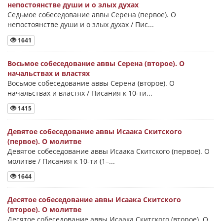
непостоянстве души и о злых духах
Седьмое собеседование аввы Серена (первое). О
непостоянстве души и о злых духах / Пис...
1641
Восьмое собеседование аввы Серена (второе). О
начальствах и властях
Восьмое собеседование аввы Серена (второе). О
начальствах и властях / Писания к 10-ти...
1415
Девятое собеседование аввы Исаака Скитского
(первое). О молитве
Девятое собеседование аввы Исаака Скитского (первое). О
молитве / Писания к 10-ти (1–...
1644
Десятое собеседование аввы Исаака Скитского
(второе). О молитве
Десятое собеседование аввы Исаака Скитского (второе). О