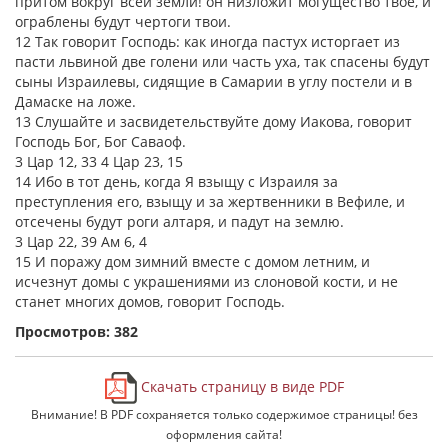
притом вокруг всей земли! он низложит могущество твое, и
ограблены будут чертоги твои.
12 Так говорит Господь: как иногда пастух исторгает из
пасти львиной две голени или часть уха, так спасены будут
сыны Израилевы, сидящие в Самарии в углу постели и в
Дамаске на ложе.
13 Слушайте и засвидетельствуйте дому Иакова, говорит
Господь Бог, Бог Саваоф.
3 Цар 12, 33 4 Цар 23, 15
14 Ибо в тот день, когда Я взыщу с Израиля за
преступления его, взыщу и за жертвенники в Вефиле, и
отсечены будут роги алтаря, и падут на землю.
3 Цар 22, 39 Ам 6, 4
15 И поражу дом зимний вместе с домом летним, и
исчезнут домы с украшениями из слоновой кости, и не
станет многих домов, говорит Господь.
Просмотров: 382
Скачать страницу в виде PDF
Внимание! В PDF сохраняется только содержимое страницы! без
оформления сайта!