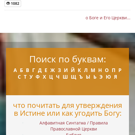
1082
о Боге и Его Церкви...
Поиск по буквам:
А
Б
В
Г
Д
Е
Ж
З
И
Й
К
Л
М
Н
О
П
Р
С
Т
У
Ф
Х
Ц
Ч
Ш
Щ
Ъ
Ы
Ь
Э
Ю
Я
что почитать для утверждения
в Истине или как угодить Богу:
Алфавитная Синтагма / Правила
Православной Церкви
Библия