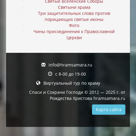
Святые Вселенские Соборы
Святыни храма
Три защитительных слова против
порицающих святые иконы
Фото
Чины присоединения к Православной
Церкви
info@hramsamara.ru
с 8-00 до 19-00
Виртуальный тур по храму
Спаси и Сохрани Господи © 2012 — 2025 г. от
Рождества Христова hramsamara.ru
Карта сайта