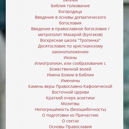
Библия толкование
Богородица
Введение в основы догматического
богословия
Введение в православное богословие /
митрополит Макарий (Булгаков)
Воскресная школа "Тропинка"
Десятословие по христианскому
законоположению
Иконы
Илиотропион, или cообразование с
Божественной волей
Имена Божии в Библии
Именины
Камень веры Православно-Кафолической
Восточной Церкви
Краткий очерк аскетики
Молитвы
Непогреши́мость (безошибочность)
О подготовки ко Причастию
О сектах
Основы Православия