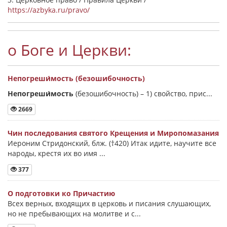
https://azbyka.ru/pravo/
о Боге и Церкви:
Непогреши́мость (безошибочность)
Непогреши́мость
(безошибочность) –
1) свойство, прис...
2669
Чин последования святого Крещения и Миропомазания
Иероним Стридонский, блж. (†420) Итак идите, научите все
народы, крестя их во имя ...
377
О подготовки ко Причастию
Всех верных, входящих в церковь и писания слушающих,
но не пребывающих на молитве и с...