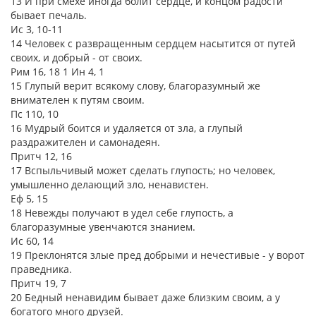
13 И при смехе иногда болит сердце, и концом радости
бывает печаль.
Ис 3, 10-11
14 Человек с развращенным сердцем насытится от путей
своих, и добрый - от своих.
Рим 16, 18 1 Ин 4, 1
15 Глупый верит всякому слову, благоразумный же
внимателен к путям своим.
Пс 110, 10
16 Мудрый боится и удаляется от зла, а глупый
раздражителен и самонадеян.
Притч 12, 16
17 Вспыльчивый может сделать глупость; но человек,
умышленно делающий зло, ненавистен.
Еф 5, 15
18 Невежды получают в удел себе глупость, а
благоразумные увенчаются знанием.
Ис 60, 14
19 Преклонятся злые пред добрыми и нечестивые - у ворот
праведника.
Притч 19, 7
20 Бедный ненавидим бывает даже близким своим, а у
богатого много друзей.