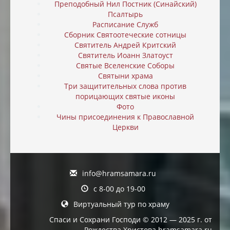
Преподобный Нил Постник (Синайский)
Псалтырь
Расписание Служб
Сборник Святоотеческие сотницы
Святитель Андрей Критский
Святитель Иоанн Златоуст
Святые Вселенские Соборы
Святыни храма
Три защитительных слова против
порицающих святые иконы
Фото
Чины присоединения к Православной
Церкви
info@hramsamara.ru
с 8-00 до 19-00
Виртуальный тур по храму
Спаси и Сохрани Господи © 2012 — 2025 г. от
Рождества Христова hramsamara.ru