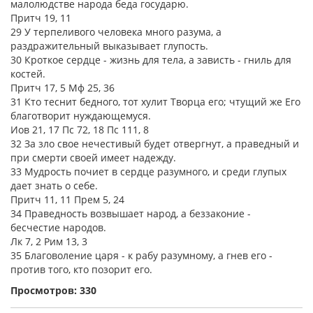
малолюдстве народа беда государю.
Притч 19, 11
29 У терпеливого человека много разума, а
раздражительный выказывает глупость.
30 Кроткое сердце - жизнь для тела, а зависть - гниль для
костей.
Притч 17, 5 Мф 25, 36
31 Кто теснит бедного, тот хулит Творца его; чтущий же Его
благотворит нуждающемуся.
Иов 21, 17 Пс 72, 18 Пс 111, 8
32 За зло свое нечестивый будет отвергнут, а праведный и
при смерти своей имеет надежду.
33 Мудрость почиет в сердце разумного, и среди глупых
дает знать о себе.
Притч 11, 11 Прем 5, 24
34 Праведность возвышает народ, а беззаконие -
бесчестие народов.
Лк 7, 2 Рим 13, 3
35 Благоволение царя - к рабу разумному, а гнев его -
против того, кто позорит его.
Просмотров: 330