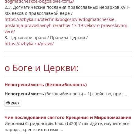
dogmaticheskoe-bogoslovie-tom2/
2.3. Догматические послания православных иерархов XVII–
XIX веков о православной вере /
https://azbyka.ru/otechnik/bogoslovie/dogmaticheskie-
poslanija-pravoslavnyh-ierarhov-17-19-vekov-o-pravoslavnoj-
vere/
3. Церковное право / Правила Церкви /
https://azbyka.ru/pravo/
о Боге и Церкви:
Непогреши́мость (безошибочность)
Непогреши́мость
(безошибочность) –
1) свойство, прис...
2667
Чин последования святого Крещения и Миропомазания
Иероним Стридонский, блж. (†420) Итак идите, научите все
народы, крестя их во имя ...