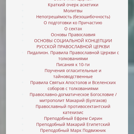
Краткий очерк аскетики
Молитвы
Непогреши́мость (безошибочность)
О подготовки ко Причастию
О сектах
Основы Православия
ОСНОВЫ СОЦИАЛЬНОЙ КОНЦЕПЦИИ
РУССКОЙ ПРАВОСЛАВНОЙ ЦЕРКВИ
Пидалион. Правила Православной Церкви с
толкованиями
Писания к 10-ти
Поучения огласительные и
тайноводственные
Правила Святых Апостолов и Вселенских
соборов с толкованиями
Православно-догматическое Богословие /
митрополит Макарий (Булгаков)
Православный противосектантский
катехизис
Преподобный Ефрем Сирин
Преподобный Макарий Египетский
Преподобный Марк Подвижник