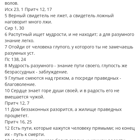
волов.
Исх 23, 1 Притч 12, 17
5 Верный свидетель не лжет, а свидетель ложный
наговорит много лжи.
Сир 1, 30
6 Распутный ищет мудрости, и не находит; а для разумного
знание легко.
7 Отойди от человека глупого, у которого ты не замечаешь
разумных уст.
Пс 138, 24
8 Мудрость разумного - знание пути своего, глупость же
безрассудных - заблуждение.
9 Глупые смеются над грехом, а посреди праведных -
благоволение.
10 Сердце знает горе души своей, и в радость его не
вмешается чужой.
Притч 12, 7
11 Дом беззаконных разорится, а жилище праведных
процветет.
Притч 16, 25
12 Есть пути, которые кажутся человеку прямыми; но конец
их - путь к смерти.