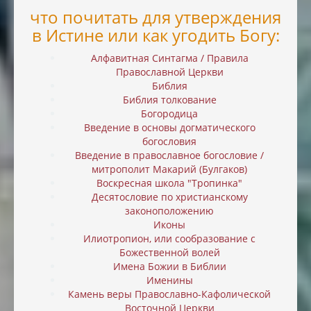
что почитать для утверждения
в Истине или как угодить Богу:
Алфавитная Синтагма / Правила
Православной Церкви
Библия
Библия толкование
Богородица
Введение в основы догматического
богословия
Введение в православное богословие /
митрополит Макарий (Булгаков)
Воскресная школа "Тропинка"
Десятословие по христианскому
законоположению
Иконы
Илиотропион, или cообразование с
Божественной волей
Имена Божии в Библии
Именины
Камень веры Православно-Кафолической
Восточной Церкви