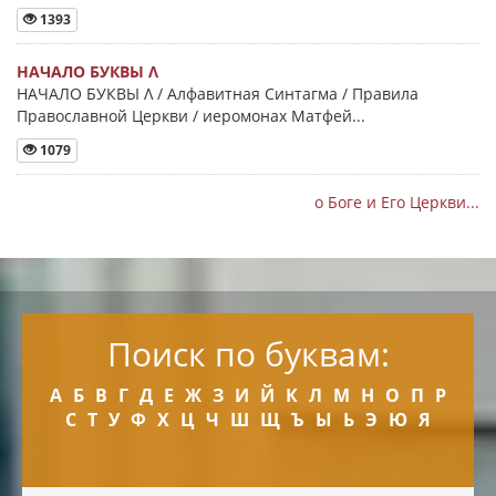
1393
НАЧАЛО БУКВЫ Λ
НАЧАЛО БУКВЫ Λ / Алфавитная Синтагма / Правила
Православной Церкви / иеромонах Матфей...
1079
о Боге и Его Церкви...
Поиск по буквам:
А
Б
В
Г
Д
Е
Ж
З
И
Й
К
Л
М
Н
О
П
Р
С
Т
У
Ф
Х
Ц
Ч
Ш
Щ
Ъ
Ы
Ь
Э
Ю
Я