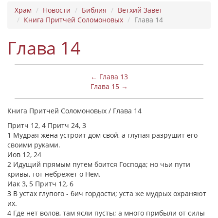
Храм
Новости
Библия
Ветхий Завет
Книга Притчей Соломоновых
Глава 14
Глава 14
← Глава 13
Глава 15 →
Книга Притчей Соломоновых / Глава 14
Притч 12, 4 Притч 24, 3
1 Мудрая жена устроит дом свой, а глупая разрушит его
своими руками.
Иов 12, 24
2 Идущий прямым путем боится Господа; но чьи пути
кривы, тот небрежет о Нем.
Иак 3, 5 Притч 12, 6
3 В устах глупого - бич гордости; уста же мудрых охраняют
их.
4 Где нет волов, там ясли пусты; а много прибыли от силы