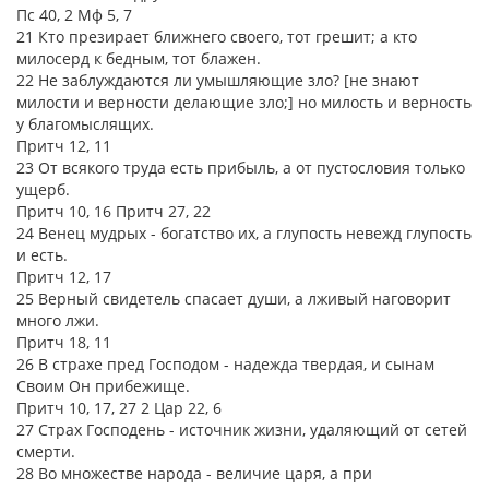
Пс 40, 2 Мф 5, 7
21 Кто презирает ближнего своего, тот грешит; а кто
милосерд к бедным, тот блажен.
22 Не заблуждаются ли умышляющие зло? [не знают
милости и верности делающие зло;] но милость и верность
у благомыслящих.
Притч 12, 11
23 От всякого труда есть прибыль, а от пустословия только
ущерб.
Притч 10, 16 Притч 27, 22
24 Венец мудрых - богатство их, а глупость невежд глупость
и есть.
Притч 12, 17
25 Верный свидетель спасает души, а лживый наговорит
много лжи.
Притч 18, 11
26 В страхе пред Господом - надежда твердая, и сынам
Своим Он прибежище.
Притч 10, 17, 27 2 Цар 22, 6
27 Страх Господень - источник жизни, удаляющий от сетей
смерти.
28 Во множестве народа - величие царя, а при