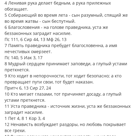
4 Ленивая рука делает бедным, а рука прилежных
обогащает.
5 Собирающий во время лета - сын разумный, спящий же
во время жатвы - сын беспутный.
6 Благословения - на голове праведника, уста же
беззаконных заградит насилие.
Пс 111, 6 Сир 44, 13 Мф 26, 13
7 Память праведника пребудет благословенна, а имя
нечестивых омерзеет.
Пс 140, 5 Иак 3, 17
8 Мудрый сердцем принимает заповеди, а глупый устами
преткнется.
9 Кто ходит в непорочности, тот ходит безопасно; а кто
превращает пути свои, тот будет наказан.
Притч 6, 13 Сир 27, 24
10 Кто мигает глазами, тот причиняет досаду, а глупый
устами преткнется.
11 Уста праведника - источник жизни, уста же беззаконных
заградит насилие.
1 Пет 4, 8 1 Кор 3, 4
12 Ненависть возбуждает раздоры, но любовь покрывает
все грехи.