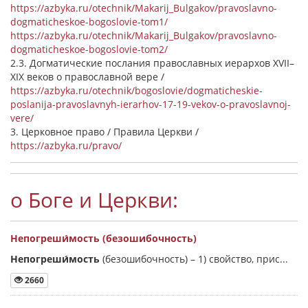
https://azbyka.ru/otechnik/Makarij_Bulgakov/pravoslavno-
dogmaticheskoe-bogoslovie-tom1/
https://azbyka.ru/otechnik/Makarij_Bulgakov/pravoslavno-
dogmaticheskoe-bogoslovie-tom2/
2.3. Догматические послания православных иерархов XVII–
XIX веков о православной вере /
https://azbyka.ru/otechnik/bogoslovie/dogmaticheskie-
poslanija-pravoslavnyh-ierarhov-17-19-vekov-o-pravoslavnoj-
vere/
3. Церковное право / Правила Церкви /
https://azbyka.ru/pravo/
о Боге и Церкви:
Непогреши́мость (безошибочность)
Непогреши́мость
(безошибочность) –
1) свойство, прис...
2660