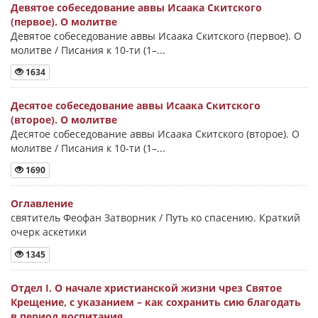
Девятое собеседование аввы Исаака Скитского
(первое). О молитве
Девятое собеседование аввы Исаака Скитского (первое). О
молитве / Писания к 10-ти (1–...
1634
Десятое собеседование аввы Исаака Скитского
(второе). О молитве
Десятое собеседование аввы Исаака Скитского (второе). О
молитве / Писания к 10-ти (1–...
1690
Оглавление
святитель Феофан Затворник / Путь ко спасению. Краткий
очерк аскетики
1345
Отдел I. О начале христианской жизни чрез Святое
Крещение, с указанием – как сохранить сию благодать
в период воспитания