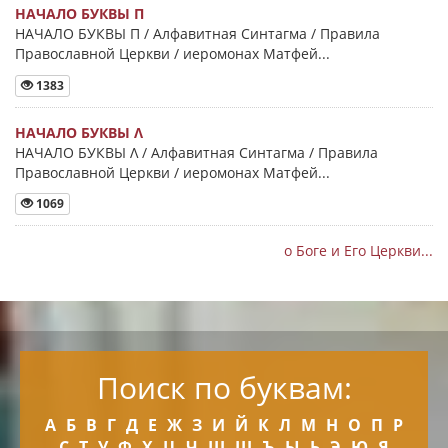
НАЧАЛО БУКВЫ Π
НАЧАЛО БУКВЫ Π / Алфавитная Синтагма / Правила
Православной Церкви / иеромонах Матфей...
1383
НАЧАЛО БУКВЫ Λ
НАЧАЛО БУКВЫ Λ / Алфавитная Синтагма / Правила
Православной Церкви / иеромонах Матфей...
1069
о Боге и Его Церкви...
Поиск по буквам:
А
Б
В
Г
Д
Е
Ж
З
И
Й
К
Л
М
Н
О
П
Р
С
Т
У
Ф
Х
Ц
Ч
Ш
Щ
Ъ
Ы
Ь
Э
Ю
Я