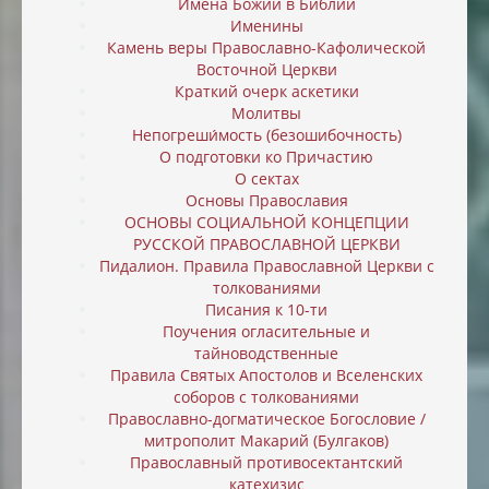
Имена Божии в Библии
Именины
Камень веры Православно-Кафолической
Восточной Церкви
Краткий очерк аскетики
Молитвы
Непогреши́мость (безошибочность)
О подготовки ко Причастию
О сектах
Основы Православия
ОСНОВЫ СОЦИАЛЬНОЙ КОНЦЕПЦИИ
РУССКОЙ ПРАВОСЛАВНОЙ ЦЕРКВИ
Пидалион. Правила Православной Церкви с
толкованиями
Писания к 10-ти
Поучения огласительные и
тайноводственные
Правила Святых Апостолов и Вселенских
соборов с толкованиями
Православно-догматическое Богословие /
митрополит Макарий (Булгаков)
Православный противосектантский
катехизис