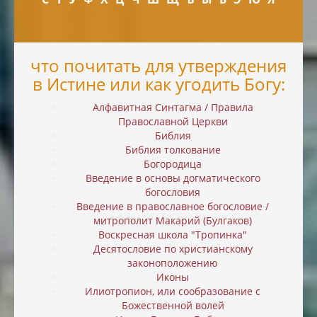
что почитать для утверждения
в Истине или как угодить Богу:
Алфавитная Синтагма / Правила
Православной Церкви
Библия
Библия толкование
Богородица
Введение в основы догматического
богословия
Введение в православное богословие /
митрополит Макарий (Булгаков)
Воскресная школа "Тропинка"
Десятословие по христианскому
законоположению
Иконы
Илиотропион, или cообразование с
Божественной волей