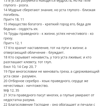
13 В устах разумного находится мудрость, но на теле
глупого - розга.
14 Мудрые сберегают знание, но уста глупого - близкая
погибель.
Притч 18, 11
15 Имущество богатого - крепкий город его, беда для
бедных - скудость их.
16 Труды праведного - к жизни, успех нечестивого - ко
греху.
Притч 12, 1
17 Кто хранит наставление, тот на пути к жизни; а
отвергающий обличение - блуждает.
18 Кто скрывает ненависть, у того уста лживые; и кто
разглашает клевету, тот глуп.
Еккл 10, 14 Сир 20, 7
19 При многословии не миновать греха, а сдерживающий
уста свои - разумен.
20 Отборное серебро - язык праведного, сердце же
нечестивых - ничтожество.
Мф 12, 35
21 Уста праведного пасут многих, а глупые умирают от
недостатка разума.
22 Благословение Господне - оно обогащает и печали с