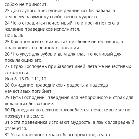
собою не приносит.
23 Для глупого преступное деяние как бы забава, а
человеку разумному свойственна мудрость.
24 Чего страшится нечестивый, то и постигнет его, а
желание праведников исполнится.
Пс 36, 36
25 Как проносится вихрь, так нет более нечестивого; а
праведник - на вечном основании.
26 Что уксус для зубов и дым для глаз, то ленивый для
посылающих его.
27 Страх Господень прибавляет дней, лета же нечестивых
сократятся.
Иов 8, 13 Пс 111, 10
28 Ожидание праведников - радость, а надежда
нечестивых погибнет.
29 Путь Господень - твердыня для непорочного и страх для
делающих беззаконие.
30 Праведник во веки не поколеблется, нечестивые же не
поживут на земле.
31 Уста праведника источают мудрость, а язык зловредный
отсечется.
32 Уста праведного знают благоприятное, а уста