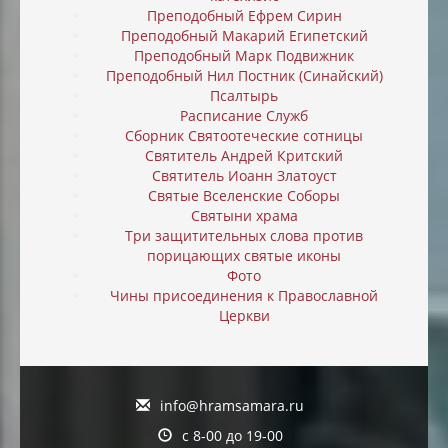
Преподобный Ефрем Сирин
Преподобный Макарий Египетский
Преподобный Марк Подвижник
Преподобный Нил Постник (Синайский)
Псалтырь
Расписание Служб
Сборник Святоотеческие сотницы
Святитель Андрей Критский
Святитель Иоанн Златоуст
Святые Вселенские Соборы
Святыни храма
Три защитительных слова против
порицающих святые иконы
Фото
Чины присоединения к Православной
Церкви
info@hramsamara.ru
с 8-00 до 19-00