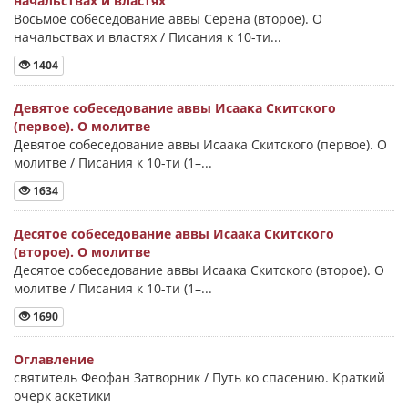
начальствах и властях
Восьмое собеседование аввы Серена (второе). О
начальствах и властях / Писания к 10-ти...
1404
Девятое собеседование аввы Исаака Скитского
(первое). О молитве
Девятое собеседование аввы Исаака Скитского (первое). О
молитве / Писания к 10-ти (1–...
1634
Десятое собеседование аввы Исаака Скитского
(второе). О молитве
Десятое собеседование аввы Исаака Скитского (второе). О
молитве / Писания к 10-ти (1–...
1690
Оглавление
святитель Феофан Затворник / Путь ко спасению. Краткий
очерк аскетики