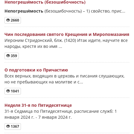
Непогреши́мость (безошибочность)
Непогреши́мость
(безошибочность) –
1) свойство, прис...
2660
Чин последования святого Крещения и Миропомазания
Иероним Стридонский, блж. (†420) Итак идите, научите все
народы, крестя их во имя ...
359
О подготовки ко Причастию
Всех верных, входящих в церковь и писания слушающих,
но не пребывающих на молитве и с...
1041
Неделя 31-я по Пятидесятнице
31-я Седмица по Пятидесятнице, расписание служб: 1
января 2024 г. - 7 января 2024 г.
1367