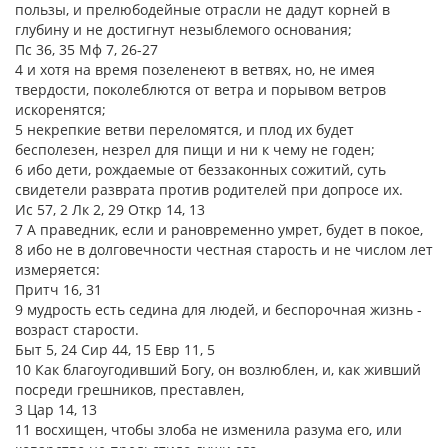
пользы, и прелюбодейные отрасли не дадут корней в
глубину и не достигнут незыблемого основания;
Пс 36, 35 Мф 7, 26-27
4 и хотя на время позеленеют в ветвях, но, не имея
твердости, поколеблются от ветра и порывом ветров
искоренятся;
5 некрепкие ветви переломятся, и плод их будет
бесполезен, незрел для пищи и ни к чему не годен;
6 ибо дети, рождаемые от беззаконных сожитий, суть
свидетели разврата против родителей при допросе их.
Ис 57, 2 Лк 2, 29 Откр 14, 13
7 А праведник, если и рановременно умрет, будет в покое,
8 ибо не в долговечности честная старость и не числом лет
измеряется:
Притч 16, 31
9 мудрость есть седина для людей, и беспорочная жизнь -
возраст старости.
Быт 5, 24 Сир 44, 15 Евр 11, 5
10 Как благоугодивший Богу, он возлюблен, и, как живший
посреди грешников, преставлен,
3 Цар 14, 13
11 восхищен, чтобы злоба не изменила разума его, или