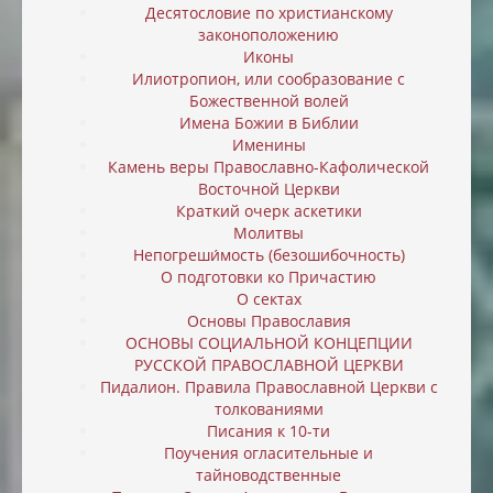
Десятословие по христианскому
законоположению
Иконы
Илиотропион, или cообразование с
Божественной волей
Имена Божии в Библии
Именины
Камень веры Православно-Кафолической
Восточной Церкви
Краткий очерк аскетики
Молитвы
Непогреши́мость (безошибочность)
О подготовки ко Причастию
О сектах
Основы Православия
ОСНОВЫ СОЦИАЛЬНОЙ КОНЦЕПЦИИ
РУССКОЙ ПРАВОСЛАВНОЙ ЦЕРКВИ
Пидалион. Правила Православной Церкви с
толкованиями
Писания к 10-ти
Поучения огласительные и
тайноводственные