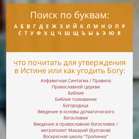
Поиск по буквам:
А
Б
В
Г
Д
Е
Ж
З
И
Й
К
Л
М
Н
О
П
Р
С
Т
У
Ф
Х
Ц
Ч
Ш
Щ
Ъ
Ы
Ь
Э
Ю
Я
что почитать для утверждения
в Истине или как угодить Богу:
Алфавитная Синтагма / Правила
Православной Церкви
Библия
Библия толкование
Богородица
Введение в основы догматического
богословия
Введение в православное богословие /
митрополит Макарий (Булгаков)
Воскресная школа "Тропинка"