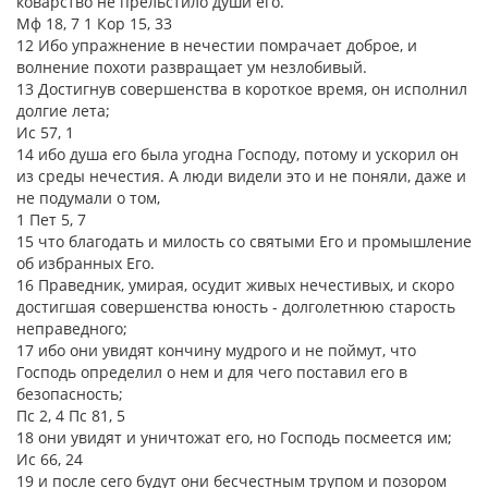
коварство не прельстило души его.
Мф 18, 7 1 Кор 15, 33
12 Ибо упражнение в нечестии помрачает доброе, и
волнение похоти развращает ум незлобивый.
13 Достигнув совершенства в короткое время, он исполнил
долгие лета;
Ис 57, 1
14 ибо душа его была угодна Господу, потому и ускорил он
из среды нечестия. А люди видели это и не поняли, даже и
не подумали о том,
1 Пет 5, 7
15 что благодать и милость со святыми Его и промышление
об избранных Его.
16 Праведник, умирая, осудит живых нечестивых, и скоро
достигшая совершенства юность - долголетнюю старость
неправедного;
17 ибо они увидят кончину мудрого и не поймут, что
Господь определил о нем и для чего поставил его в
безопасность;
Пс 2, 4 Пс 81, 5
18 они увидят и уничтожат его, но Господь посмеется им;
Ис 66, 24
19 и после сего будут они бесчестным трупом и позором