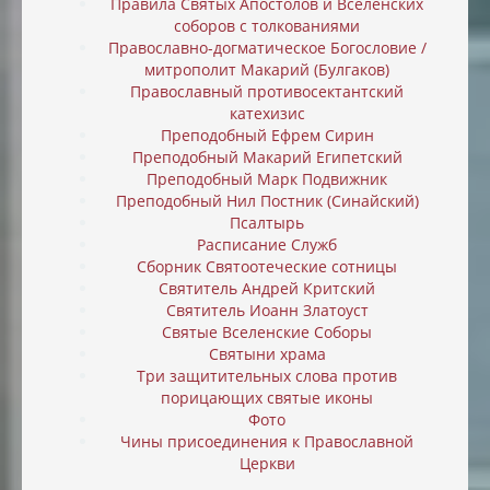
Правила Святых Апостолов и Вселенских
соборов с толкованиями
Православно-догматическое Богословие /
митрополит Макарий (Булгаков)
Православный противосектантский
катехизис
Преподобный Ефрем Сирин
Преподобный Макарий Египетский
Преподобный Марк Подвижник
Преподобный Нил Постник (Синайский)
Псалтырь
Расписание Служб
Сборник Святоотеческие сотницы
Святитель Андрей Критский
Святитель Иоанн Златоуст
Святые Вселенские Соборы
Святыни храма
Три защитительных слова против
порицающих святые иконы
Фото
Чины присоединения к Православной
Церкви