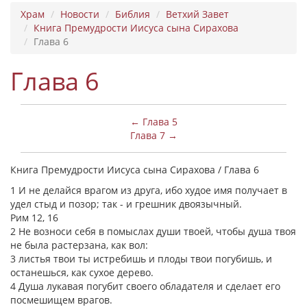
Храм
Новости
Библия
Ветхий Завет
Книга Премудрости Иисуса сына Сирахова
Глава 6
Глава 6
← Глава 5
Глава 7 →
Книга Премудрости Иисуса сына Сирахова / Глава 6
1 И не делайся врагом из друга, ибо худое имя получает в
удел стыд и позор; так - и грешник двоязычный.
Рим 12, 16
2 Не возноси себя в помыслах души твоей, чтобы душа твоя
не была растерзана, как вол:
3 листья твои ты истребишь и плоды твои погубишь, и
останешься, как сухое дерево.
4 Душа лукавая погубит своего обладателя и сделает его
посмешищем врагов.