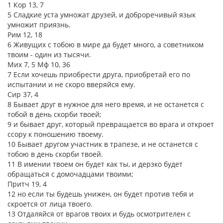
1 Кор 13, 7
5 Сладкие уста умножат друзей, и доброречивый язык
умножит приязнь.
Рим 12, 18
6 Живущих с тобою в мире да будет много, а советником
твоим - один из тысячи.
Мих 7, 5 Мф 10, 36
7 Если хочешь приобрести друга, приобретай его по
испытании и не скоро вверяйся ему.
Сир 37, 4
8 Бывает друг в нужное для него время, и не останется с
тобой в день скорби твоей;
9 и бывает друг, который превращается во врага и откроет
ссору к поношению твоему.
10 Бывает другом участник в трапезе, и не останется с
тобою в день скорби твоей.
11 В имении твоем он будет как ты, и дерзко будет
обращаться с домочадцами твоими;
Притч 19, 4
12 но если ты будешь унижен, он будет против тебя и
скроется от лица твоего.
13 Отдаляйся от врагов твоих и будь осмотрителен с