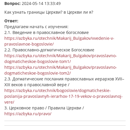
Вопрос:
2024-05-14 13:33:49
Как узнать границы Церкви? в Церкви ли я?
Ответ:
Предлагаем начать с изучения:
2.1. Введение в православное богословие
https://azbyka.ru/otechnik/Makarij_Bulgakov/vvedenie-v-
pravoslavnoe-bogoslovie/
2.2. Православно-догматическое Богословие
https://azbyka.ru/otechnik/Makarij_Bulgakov/pravoslavno-
dogmaticheskoe-bogoslovie-tom1/
https://azbyka.ru/otechnik/Makarij_Bulgakov/pravoslavno-
dogmaticheskoe-bogoslovie-tom2/
2.3. Догматические послания православных иерархов XVII–
XIX веков о православной вере /
https://azbyka.ru/otechnik/bogoslovie/dogmaticheskie-
poslanija-pravoslavnyh-ierarhov-17-19-vekov-o-pravoslavnoj-
vere/
3. Церковное право / Правила Церкви /
https://azbyka.ru/pravo/