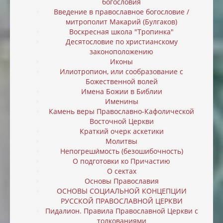
богословия
Введение в православное богословие /
митрополит Макарий (Булгаков)
Воскресная школа "Тропинка"
Десятословие по христианскому
законоположению
Иконы
Илиотропион, или cообразование с
Божественной волей
Имена Божии в Библии
Именины
Камень веры Православно-Кафолической
Восточной Церкви
Краткий очерк аскетики
Молитвы
Непогреши́мость (безошибочность)
О подготовки ко Причастию
О сектах
Основы Православия
ОСНОВЫ СОЦИАЛЬНОЙ КОНЦЕПЦИИ
РУССКОЙ ПРАВОСЛАВНОЙ ЦЕРКВИ
Пидалион. Правила Православной Церкви с
толкованиями