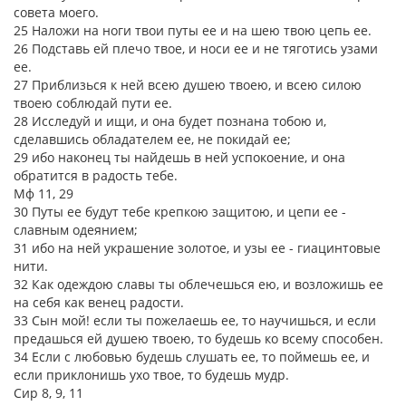
совета моего.
25 Наложи на ноги твои путы ее и на шею твою цепь ее.
26 Подставь ей плечо твое, и носи ее и не тяготись узами
ее.
27 Приблизься к ней всею душею твоею, и всею силою
твоею соблюдай пути ее.
28 Исследуй и ищи, и она будет познана тобою и,
сделавшись обладателем ее, не покидай ее;
29 ибо наконец ты найдешь в ней успокоение, и она
обратится в радость тебе.
Мф 11, 29
30 Путы ее будут тебе крепкою защитою, и цепи ее -
славным одеянием;
31 ибо на ней украшение золотое, и узы ее - гиацинтовые
нити.
32 Как одеждою славы ты облечешься ею, и возложишь ее
на себя как венец радости.
33 Сын мой! если ты пожелаешь ее, то научишься, и если
предашься ей душею твоею, то будешь ко всему способен.
34 Если с любовью будешь слушать ее, то поймешь ее, и
если приклонишь ухо твое, то будешь мудр.
Сир 8, 9, 11