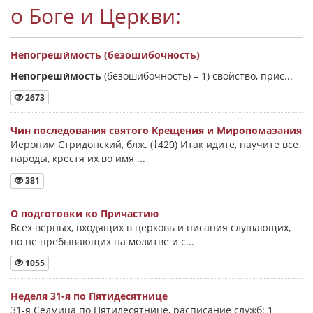
о Боге и Церкви:
Непогреши́мость (безошибочность)
Непогреши́мость
(безошибочность) –
1) свойство, прис...
2673
Чин последования святого Крещения и Миропомазания
Иероним Стридонский, блж. (†420) Итак идите, научите все
народы, крестя их во имя ...
381
О подготовки ко Причастию
Всех верных, входящих в церковь и писания слушающих,
но не пребывающих на молитве и с...
1055
Неделя 31-я по Пятидесятнице
31-я Седмица по Пятидесятнице, расписание служб: 1