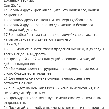
друзьями твоими.
Сир 25, 12
14 Верный друг - крепкая защита: кто нашел его, нашел
сокровище.
15 Верному другу нет цены, и нет меры доброте его.
16 Верный друг - врачевство для жизни, и боящиеся
Господа найдут его.
17 Боящийся Господа направляет дружбу свою так, что,
каков он сам, таким делается и друг его.
2 Тим 3, 15
18 Сын мой! от юности твоей предайся учению, и до седин
твоих найдешь мудрость.
19 Приступай к ней как пашущий и сеющий и ожидай
добрых плодов ее:
20 ибо малое время потрудишься в возделывании ее, и
скоро будешь есть плоды ее.
21 Для невежд она очень сурова, и неразумный не
останется с нею:
22 она будет на нем как тяжелый камень испытания, и он
не замедлит сбросить ее.
23 Премудрость соответствует имени своему, и немногим
открывается.
24 Послушай, сын мой, и прими мнение мое, и не отвергни