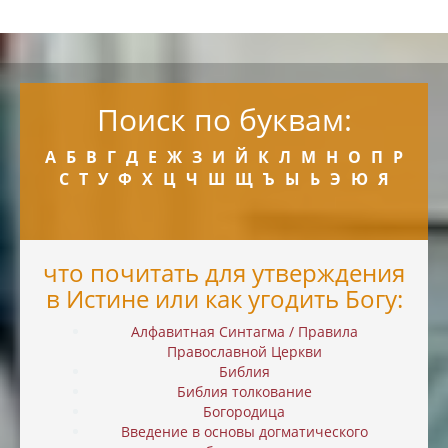
Поиск по буквам:
А
Б
В
Г
Д
Е
Ж
З
И
Й
К
Л
М
Н
О
П
Р
С
Т
У
Ф
Х
Ц
Ч
Ш
Щ
Ъ
Ы
Ь
Э
Ю
Я
что почитать для утверждения
в Истине или как угодить Богу:
Алфавитная Синтагма / Правила
Православной Церкви
Библия
Библия толкование
Богородица
Введение в основы догматического