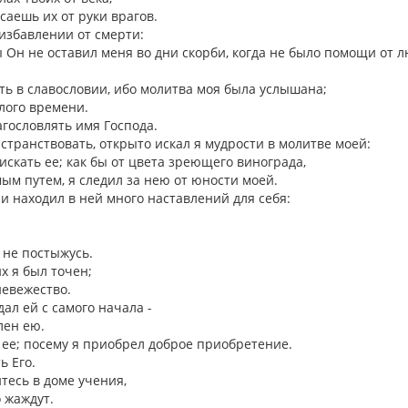
саешь их от руки врагов.
 избавлении от смерти:
бы Он не оставил меня во дни скорби, когда не было помощи от 
ать в славословии, ибо молитва моя была услышана;
злого времени.
лагословлять имя Господа.
транствовать, открыто искал я мудрости в молитве моей:
 искать ее; как бы от цвета зреющего винограда,
мым путем, я следил за нею от юности моей.
 и находил в ней много наставлений для себя:
и не постыжусь.
их я был точен;
невежество.
дал ей с самого начала -
влен ею.
ь ее; посему я приобрел доброе приобретение.
ть Его.
итесь в доме учения,
о жаждут.