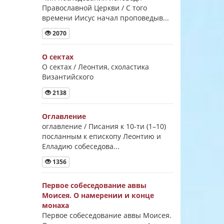
Православной Церкви / С того
времени Иисус начал проповедыв...
2070
О сектах
О сектах / Леонтия, схоластика
Византийского
2138
Оглавление
оглавление / Писания к 10-ти (1–10)
посланным к епископу Леонтию и
Елладию собеседова...
1356
Первое собеседование аввы
Моисея. О намерении и конце
монаха
Первое собеседование аввы Моисея.