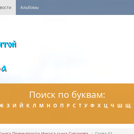
вости
Альбомы
Поиск по буквам:
Ж
З
И
Й
К
Л
М
Н
О
П
Р
С
Т
У
Ф
Х
Ц
Ч
Ш
Щ
Книга Премудрости Иисуса сына Сирахова
Глава 51