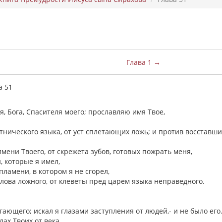
Глава 1 →
а 51
я, Бога, Спасителя моего; прославляю имя Твое,
етнического языка, от уст сплетающих ложь; и против восставши
имени Твоего, от скрежета зубов, готовых пожрать меня,
, которые я имел,
пламени, в котором я не сгорел,
 слова ложного, от клеветы пред царем языка неправедного.
гающего; искал я глазами заступления от людей,- и не было его
лах Твоих от века,