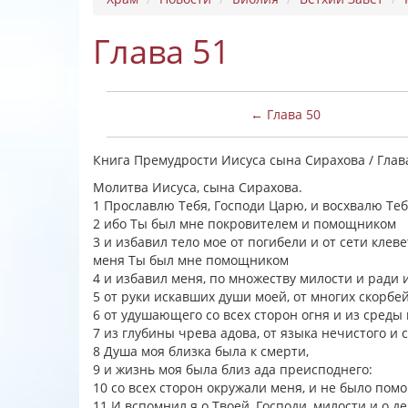
Глава 51
← Глава 50
Книга Премудрости Иисуса сына Сирахова / Глав
Молитва Иисуса, сына Сирахова.
1 Прославлю Тебя, Господи Царю, и восхвалю Теб
2 ибо Ты был мне покровителем и помощником
3 и избавил тело мое от погибели и от сети клев
меня Ты был мне помощником
4 и избавил меня, по множеству милости и ради 
5 от руки искавших души моей, от многих скорбей
6 от удушающего со всех сторон огня и из среды 
7 из глубины чрева адова, от языка нечистого и
8 Душа моя близка была к смерти,
9 и жизнь моя была близ ада преисподнего:
10 со всех сторон окружали меня, и не было помо
11 И вспомнил я о Твоей, Господи, милости и о де