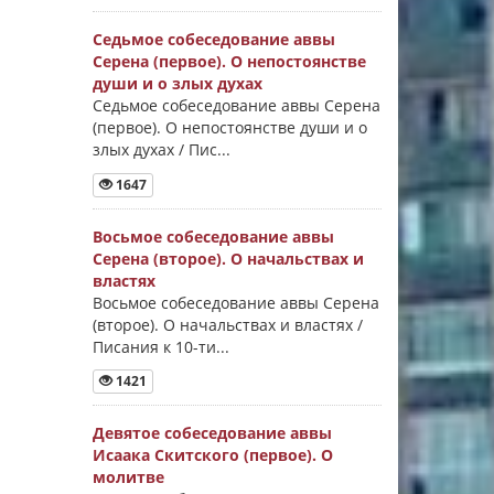
Седьмое собеседование аввы
Серена (первое). О непостоянстве
души и о злых духах
Седьмое собеседование аввы Серена
(первое). О непостоянстве души и о
злых духах / Пис...
1647
Восьмое собеседование аввы
Серена (второе). О начальствах и
властях
Восьмое собеседование аввы Серена
(второе). О начальствах и властях /
Писания к 10-ти...
1421
Девятое собеседование аввы
Исаака Скитского (первое). О
молитве