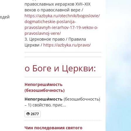
православных иерархов XVII–XIX
веков о православной вере /
https://azbyka.ru/otechnik/bogoslovie/
людей
dogmaticheskie-poslanija-
pravoslavnyh-ierarhov-17-19-vekov-o-
pravoslavnoj-vere/
3. Церковное право / Правила
Церкви /
https://azbyka.ru/pravo/
о Боге и Церкви:
Непогреши́мость
(безошибочность)
Непогреши́мость
(безошибочность)
–
1) свойство, прис...
2677
Чин последования святого