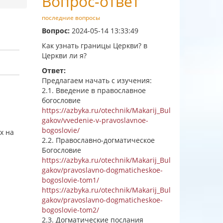
Вопрос-ответ
последние вопросы
Вопрос:
2024-05-14 13:33:49
Как узнать границы Церкви? в
Церкви ли я?
Ответ:
Предлагаем начать с изучения:
2.1. Введение в православное
богословие
https://azbyka.ru/otechnik/Makarij_Bul
gakov/vvedenie-v-pravoslavnoe-
bogoslovie/
х на
2.2. Православно-догматическое
Богословие
https://azbyka.ru/otechnik/Makarij_Bul
gakov/pravoslavno-dogmaticheskoe-
bogoslovie-tom1/
https://azbyka.ru/otechnik/Makarij_Bul
gakov/pravoslavno-dogmaticheskoe-
bogoslovie-tom2/
.
2.3. Догматические послания