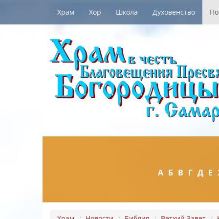
Храм
Хор
Школа
Духовенство
Но
А
Б
В
Г
Д
Е
Храм
Новости
Библия
Ветхий Завет