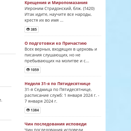
Крещения и Миропомазания
Иероним Стридонский, блж. (†420)
Итак идите, научите все народы,
крестя их во имя ...
385
О подготовки ко Причастию
Всех верных, входящих в церковь и
писания слушающих, но не
пребывающих на молитве и с...
1059
Неделя 31-я по Пятидесятнице
31-я Седмица по Пятидесятнице,
расписание служб: 1 января 2024 г. -
е.
7 января 2024 г.
1384
Чин последования исповеди
Чин последования исповеди