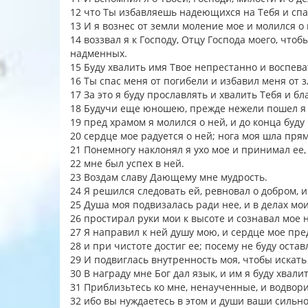
12 что Ты избавляешь надеющихся на Тебя и спа
13 И я вознес от земли моление мое и молился о
14 воззвал я к Господу, Отцу Господа моего, что
надменных.
15 Буду хвалить имя Твое непрестанно и воспев
16 Ты спас меня от погибели и избавил меня от 
17 За это я буду прославлять и хвалить Тебя и б
18 Будучи еще юношею, прежде нежели пошел я с
19 пред храмом я молился о ней, и до конца буду
20 сердце мое радуется о ней; нога моя шла пря
21 Понемногу наклонял я ухо мое и принимал ее,
22 мне был успех в ней.
23 Воздам славу Дающему мне мудрость.
24 Я решился следовать ей, ревновал о добром, 
25 Душа моя подвизалась ради нее, и в делах мо
26 простирал руки мои к высоте и сознавал мое 
27 Я направил к ней душу мою, и сердце мое пре
28 и при чистоте достиг ее; посему не буду оста
29 И подвиглась внутренность моя, чтобы искат
30 В награду мне Бог дал язык, и им я буду хвали
31 Приблизьтесь ко мне, ненаученные, и водвор
32 ибо вы нуждаетесь в этом и души ваши сильн