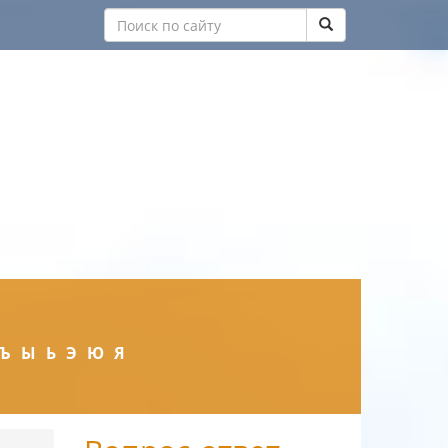
Ъ
Ы
Ь
Э
Ю
Я