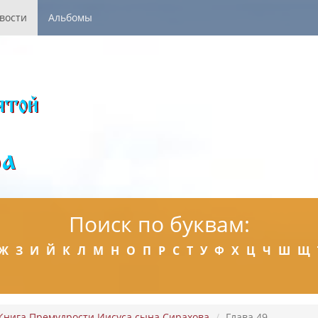
вости
Альбомы
Поиск по буквам:
Ж
З
И
Й
К
Л
М
Н
О
П
Р
С
Т
У
Ф
Х
Ц
Ч
Ш
Щ
Книга Премудрости Иисуса сына Сирахова
Глава 49