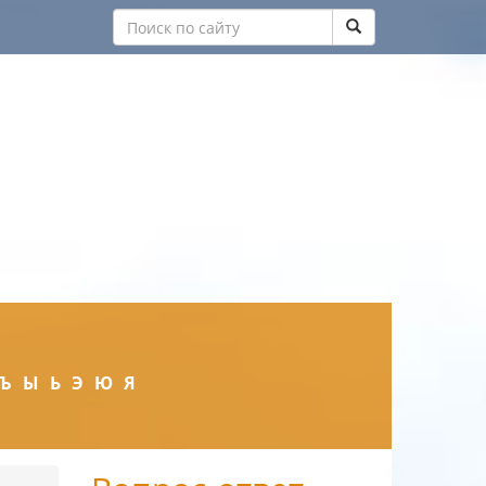
Ъ
Ы
Ь
Э
Ю
Я