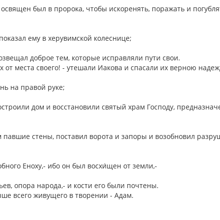
е освящен был в пророка, чтобы искоренять, поражать и погубля
 показал ему в херувимской колеснице;
возвещал доброе тем, которые исправляли пути свои.
их от места своего! - утешали Иакова и спасали их верною наде
ень на правой руке;
построили дом и восстановили святый храм Господу, предназна
м павшие стены, поставил ворота и запоры и возобновил разр
бного Еноху,- ибо он был восхи́щен от земли,-
тьев, опора народа,- и кости его были почтены.
ше всего живущего в творении - Адам.