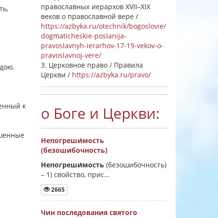
православных иерархов XVII–XIX
ть,
веков о православной вере /
https://azbyka.ru/otechnik/bogoslovie/
dogmaticheskie-poslanija-
pravoslavnyh-ierarhov-17-19-vekov-o-
pravoslavnoj-vere/
3. Церковное право / Правила
ждою.
Церкви /
https://azbyka.ru/pravo/
ченный к
о Боге и Церкви:
ушенные
Непогреши́мость
(безошибочность)
Непогреши́мость
(безошибочность)
–
1) свойство, прис...
2665
Чин последования святого