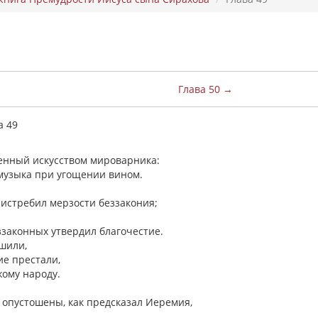
Глава 50 →
а 49
ленный искусством мироварника:
ак музыка при угощении вином.
 истребил мерзости беззакония;
еззаконных утвердил благочестие.
ешили,
ие престали,
ужому народу.
 опустошены, как предсказал Иеремия,