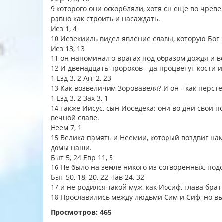
9 которого они оскорбляли, хотя он еще во чрев
равно как строить и насаждать.
Иез 1, 4
10 Иезекииль видел явление славы, которую Бог
Иез 13, 13
11 он напоминал о врагах под образом дождя и 
12 И двенадцать пророков - да процветут кости 
1 Езд 3, 2 Агг 2, 23
13 Как возвеличим Зоровавеля? И он - как перст
1 Езд 3, 2 Зах 3, 1
14 также Иисус, сын Иоседека: они во дни свои 
вечной славе.
Неем 7, 1
15 Велика память и Неемии, который воздвиг на
домы наши.
Быт 5, 24 Евр 11, 5
16 Не было на земле никого из сотворенных, подо
Быт 50, 18, 20, 22 Нав 24, 32
17 и не родился такой муж, как Иосиф, глава бра
18 Прославились между людьми Сим и Сиф, но вы
Просмотров: 465