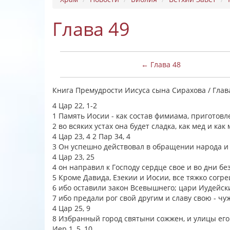
Глава 49
← Глава 48
Книга Премудрости Иисуса сына Сирахова / Глав
4 Цар 22, 1-2
1 Память Иосии - как состав фимиама, приготов
2 во всяких устах она будет сладка, как мед и к
4 Цар 23, 4 2 Пар 34, 4
3 Он успешно действовал в обращении народа и
4 Цар 23, 25
4 он направил к Господу сердце свое и во дни б
5 Кроме Давида, Езекии и Иосии, все тяжко согр
6 ибо оставили закон Всевышнего; цари Иудейск
7 ибо предали рог свой другим и славу свою - ч
4 Цар 25, 9
8 Избранный город святыни сожжен, и улицы его
Иер 1, 5, 10