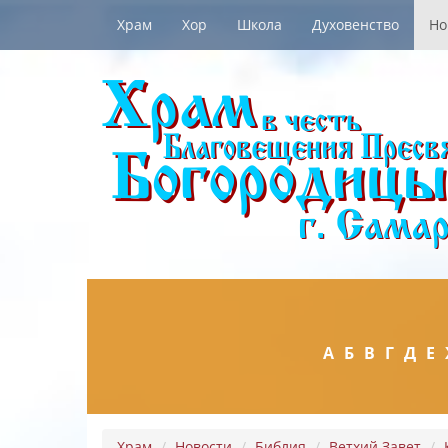
Храм
Хор
Школа
Духовенство
Но
А
Б
В
Г
Д
Е
Храм
Новости
Библия
Ветхий Завет