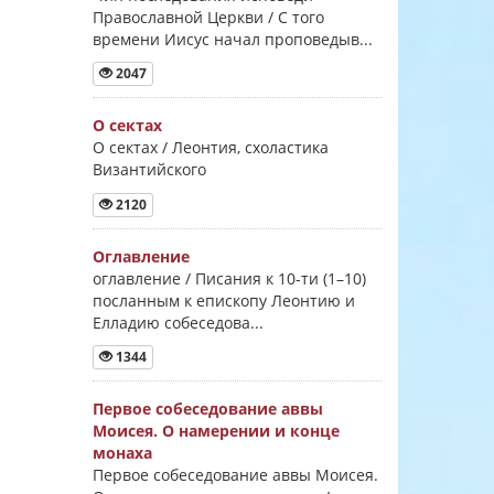
Православной Церкви / С того
времени Иисус начал проповедыв...
2047
О сектах
О сектах / Леонтия, схоластика
Византийского
2120
Оглавление
оглавление / Писания к 10-ти (1–10)
посланным к епископу Леонтию и
Елладию собеседова...
1344
Первое собеседование аввы
Моисея. О намерении и конце
монаха
Первое собеседование аввы Моисея.