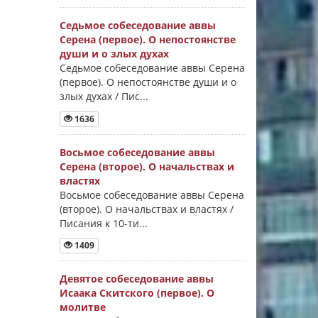
Седьмое собеседование аввы
Серена (первое). О непостоянстве
души и о злых духах
Седьмое собеседование аввы Серена
(первое). О непостоянстве души и о
злых духах / Пис...
1636
Восьмое собеседование аввы
Серена (второе). О начальствах и
властях
Восьмое собеседование аввы Серена
(второе). О начальствах и властях /
Писания к 10-ти...
1409
Девятое собеседование аввы
Исаака Скитского (первое). О
молитве