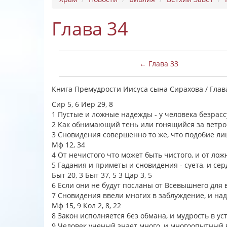
Глава 34
← Глава 33
Книга Премудрости Иисуса сына Сирахова / Глав
Сир 5, 6 Иер 29, 8
1 Пустые и ложные надежды - у человека безрас
2 Как обнимающий тень или гонящийся за ветро
3 Сновидения совершенно то же, что подобие ли
Мф 12, 34
4 От нечистого что может быть чистого, и от ло
5 Гадания и приметы и сновидения - суета, и с
Быт 20, 3 Быт 37, 5 3 Цар 3, 5
6 Если они не будут посланы от Всевышнего для 
7 Сновидения ввели многих в заблуждение, и н
Мф 15, 9 Кол 2, 8, 22
8 Закон исполняется без обмана, и мудрость в у
9 Человек ученый знает много, и многоопытный