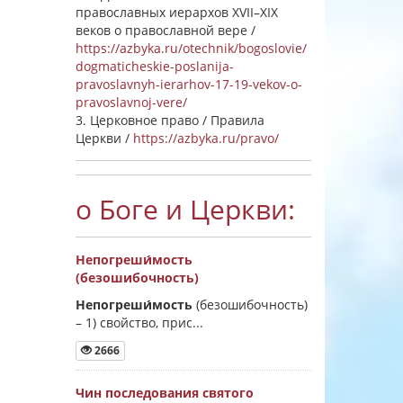
православных иерархов XVII–XIX
веков о православной вере /
https://azbyka.ru/otechnik/bogoslovie/
dogmaticheskie-poslanija-
pravoslavnyh-ierarhov-17-19-vekov-o-
pravoslavnoj-vere/
3. Церковное право / Правила
Церкви /
https://azbyka.ru/pravo/
о Боге и Церкви:
Непогреши́мость
(безошибочность)
Непогреши́мость
(безошибочность)
–
1) свойство, прис...
2666
Чин последования святого