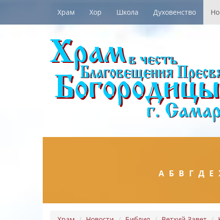
Храм
Хор
Школа
Духовенство
Но
А
Б
В
Г
Д
Е
Храм
Новости
Библия
Ветхий Завет