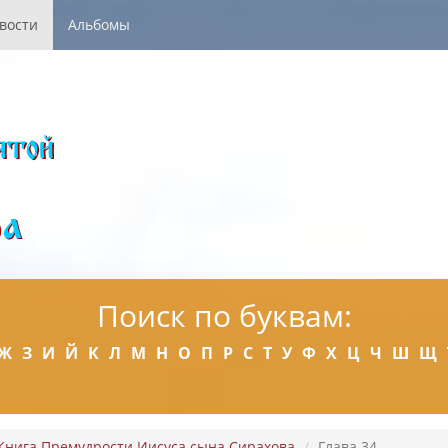
вости
Альбомы
Поиск по буквам:
Ж
З
И
Й
К
Л
М
Н
О
П
Р
С
Т
У
Ф
Х
Ц
Ч
Ш
Щ
Книга Премудрости Иисуса сына Сирахова
Глава 34