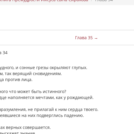
Глава 35 →
а 34
судного, и сонные грезы окрыляют глупых.
м, так верящий сновидениям.
ца против лица.
жного что может быть истинного?
ердце наполняется мечтами, как у рождающей.
вразумления, не прилагай к ним сердца твоего.
адеявшиеся на них подверглись падению.
стах верных совершается.
 выскажет знание.