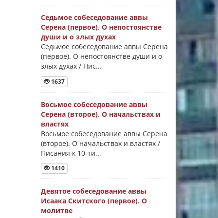
Седьмое собеседование аввы
Серена (первое). О непостоянстве
души и о злых духах
Седьмое собеседование аввы Серена
(первое). О непостоянстве души и о
злых духах / Пис...
1637
Восьмое собеседование аввы
Серена (второе). О начальствах и
властях
Восьмое собеседование аввы Серена
(второе). О начальствах и властях /
Писания к 10-ти...
1410
Девятое собеседование аввы
Исаака Скитского (первое). О
молитве