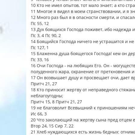
10 Кто не имел опытов, тот мало знает; а кто ст
11 Многое я видел в моем странствовании, и я з
12 Много раз был я в опасности смерти, и спас
Пс 55, 12
13 Дух боящихся Господа поживет, ибо надежда и
Пс 3, 4 Пс 90, 2
14 Боящийся Господа ничего не устрашится и не 
Пс 127, 1
15 Блаженна душа боящегося Господа! кем он дер
Пс 33, 16
16 Очи Господа - на любящих Его. Он - могущест
полуденного жара, охранение от преткновения и
17 Он возвышает душу и просвещает очи, дает в
Притч 21, 27
18 Кто приносит жертву от неправедного стяжан
неблагоугодны;
Притч 15, 8 Притч 21, 27
19 не благоволит Всевышний к приношениям неч
Ис 66, 3
20 Что заколающий на жертву сына пред отцем 
Втор 24, 15 Сир 7, 22
21 Хлеб нуждающихся есть жизнь бедных: отним