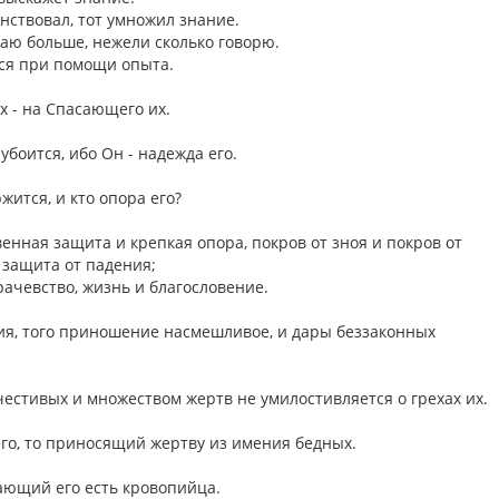
ранствовал, тот умножил знание.
наю больше, нежели сколько говорю.
ался при помощи опыта.
х - на Спасающего их.
убоится, ибо Он - надежда его.
жится, и кто опора его?
венная защита и крепкая опора, покров от зноя и покров от
 защита от падения;
рачевство, жизнь и благословение.
ия, того приношение насмешливое, и дары беззаконных
естивых и множеством жертв не умилостивляется о грехах их.
его, то приносящий жертву из имения бедных.
ающий его есть кровопийца.