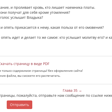
тание, и проливает кровь, кто лишает наемника платы.
о они получат для себя кроме утомления?
й голос услышит Владыка?
и опять прикасается к нему, какая польза от его омовения?
и опять идет и делает то же самое: кто услышит молитву его? и к
качать страницу в виде PDF
я только содержимое страницы! без оформления сайта!
ния файла, вы сможете его распечатать.
Глава 35 →
страницы, пожалуйста, отправьте нам сообщение по ссылке ниж
Отправить