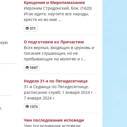
Крещения и Миропомазания
Иероним Стридонский, блж. (†420)
Итак идите, научите все народы,
крестя их во имя ...
371
О подготовки ко Причастию
акую
Всех верных, входящих в церковь и
писания слушающих, но не
пребывающих на молитве и с...
1047
Неделя 31-я по Пятидесятнице
31-я Седмица по Пятидесятнице,
расписание служб: 1 января 2024 г. -
7 января 2024 г.
1373
е.
Чин последования исповеди
Чин последования исповеди