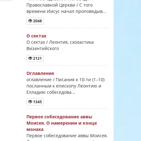
Православной Церкви / С того
времени Иисус начал проповедыв...
2048
О сектах
О сектах / Леонтия, схоластика
Византийского
2121
Оглавление
оглавление / Писания к 10-ти (1–10)
посланным к епископу Леонтию и
Елладию собеседова...
1345
Первое собеседование аввы
Моисея. О намерении и конце
монаха
Первое собеседование аввы Моисея.