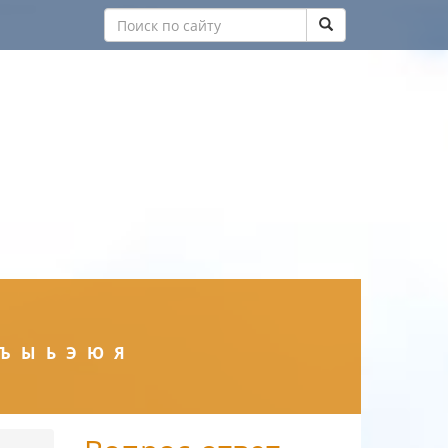
Ъ
Ы
Ь
Э
Ю
Я