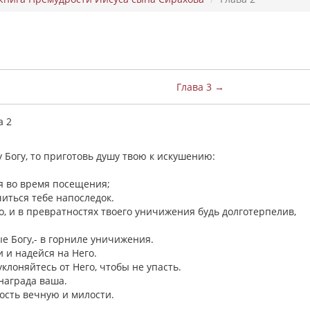
Глава 3 →
а 2
 Богу, то приготовь душу твою к искушению:
ся во время посещения;
читься тебе напоследок.
о, и в превратностях твоего уничижения будь долготерпелив,
ые Богу,- в горниле уничижения.
и и надейся на Него.
уклоняйтесь от Него, чтобы не упасть.
 награда ваша.
дость вечную и милости.