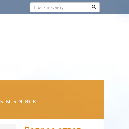
Ъ
Ы
Ь
Э
Ю
Я