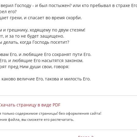
верил Господу - и был постыжен? или кто пребывал в страхе Его
рел его?
ает грехи, и спасает во время скорби.
 и грешнику, ходящему по двум стезям!
ет, и за то не будет защищено.
ы делать, когда Господь посетит?
вам Его, и любящие Его сохранят пути Его.
Его, и любящие Его насытятся законом.
рят пред Ним души свои, говоря:
, каково величие Его, такова и милость Его.
качать страницу в виде PDF
я только содержимое страницы! без оформления сайта!
ния файла, вы сможете его распечатать.