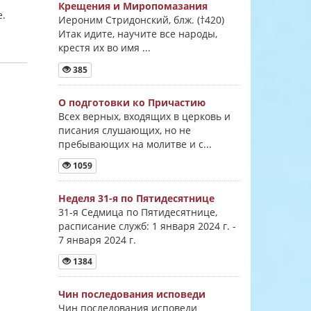
Крещения и Миропомазания
е.
Иероним Стридонский, блж. (†420)
Итак идите, научите все народы,
крестя их во имя ...
385
О подготовки ко Причастию
Всех верных, входящих в церковь и
писания слушающих, но не
пребывающих на молитве и с...
1059
Неделя 31-я по Пятидесятнице
31-я Седмица по Пятидесятнице,
расписание служб: 1 января 2024 г. -
7 января 2024 г.
1384
Чин последования исповеди
Чин последования исповеди