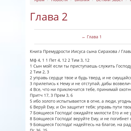
Глава 2
← Глава 1
Книга Премудрости Иисуса сына Сирахова / Глав
Мф 4, 1 1 Пет 4, 12 2 Тим 3, 12
1 Сын мой! если ты приступаешь служить Господу
2 Тим 2, 3
2 управь сердце твое и будь тверд, и не смущай
3 прилепись к Нему и не отступай, дабы возвели
4 Все, что ни приключится тебе, принимай охотн
Притч 17, 3 Прем 3, 6
5 ибо золото испытывается в огне, а люди, угодн
6 Веруй Ему, и Он защитит тебя; управь пути тво
7 Боящиеся Господа! ожидайте милости Его и не 
8 Боящиеся Господа! веруйте Ему, и не погибнет
9 Боящиеся Господа! надейтесь на благое, на ра
Пс 36, 25