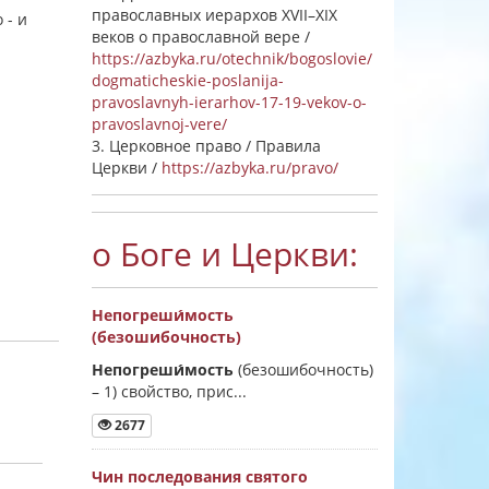
православных иерархов XVII–XIX
 - и
веков о православной вере /
https://azbyka.ru/otechnik/bogoslovie/
dogmaticheskie-poslanija-
pravoslavnyh-ierarhov-17-19-vekov-o-
pravoslavnoj-vere/
3. Церковное право / Правила
Церкви /
https://azbyka.ru/pravo/
о Боге и Церкви:
Непогреши́мость
(безошибочность)
Непогреши́мость
(безошибочность)
–
1) свойство, прис...
2677
Чин последования святого