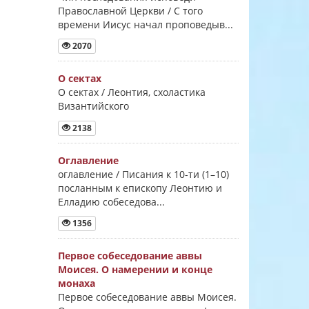
Православной Церкви / С того
времени Иисус начал проповедыв...
2070
О сектах
О сектах / Леонтия, схоластика
Византийского
2138
Оглавление
оглавление / Писания к 10-ти (1–10)
посланным к епископу Леонтию и
Елладию собеседова...
1356
Первое собеседование аввы
Моисея. О намерении и конце
монаха
Первое собеседование аввы Моисея.