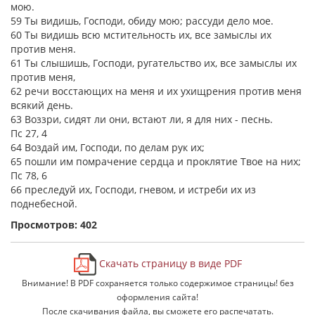
мою.
59 Ты видишь, Господи, обиду мою; рассуди дело мое.
60 Ты видишь всю мстительность их, все замыслы их
против меня.
61 Ты слышишь, Господи, ругательство их, все замыслы их
против меня,
62 речи восстающих на меня и их ухищрения против меня
всякий день.
63 Воззри, сидят ли они, встают ли, я для них - песнь.
Пс 27, 4
64 Воздай им, Господи, по делам рук их;
65 пошли им помрачение сердца и проклятие Твое на них;
Пс 78, 6
66 преследуй их, Господи, гневом, и истреби их из
поднебесной.
Просмотров: 402
Скачать страницу в виде PDF
Внимание! В PDF сохраняется только содержимое страницы! без
оформления сайта!
После скачивания файла, вы сможете его распечатать.