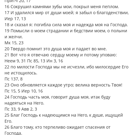
Притч 20, 17
16 Сокрушил камнями зубы мои, покрыл меня пеплом.
17 И удалился мир от души моей; я забыл о благоденствии,
Иер 17, 13
18 и сказал я: погибла сила моя и надежда моя на Господа.
19 Помысли о моем страдании и бедствии моем, о полыни
и желчи.
Мк 15, 23
20 Твердо помнит это душа моя и падает во мне.
21 Вот что я отвечаю сердцу моему и потому уповаю:
Неем 9, 31 Пс 85, 13 Ин 3, 16
22 по милости Господа мы не исчезли, ибо милосердие Его
не истощилось.
Пс 137, 8
23 Оно обновляется каждое утро; велика верность Твоя!
Пс 15, 5 Иер 10, 16
24 Господь часть моя, говорит душа моя, итак буду
надеяться на Него.
Пс 33, 9 Авв 2, 3
25 Благ Господь к надеющимся на Него, к душе, ищущей
Его.
26 Благо тому, кто терпеливо ожидает спасения от
Господа.