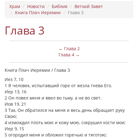
Храм
Новости
Библия
Ветхий Завет
Книга Плач Иеремии
Глава 3
Глава 3
← Глава 2
Глава 4 →
Книга Плач Иеремии / Глава 3
Иез 7, 10
1 Я человек, испытавший горе от жезла гнева Его.
Иер 13, 16
2 Он повел меня и ввел во тьму, а не во свет.
Иов 19, 21
3 Так, Он обратился на меня и весь день обращает руку
Свою;
4 измождил плоть мою и кожу мою, сокрушил кости мои;
Иер 9, 15
5 огородил меня и обложил горечью и тяготою;