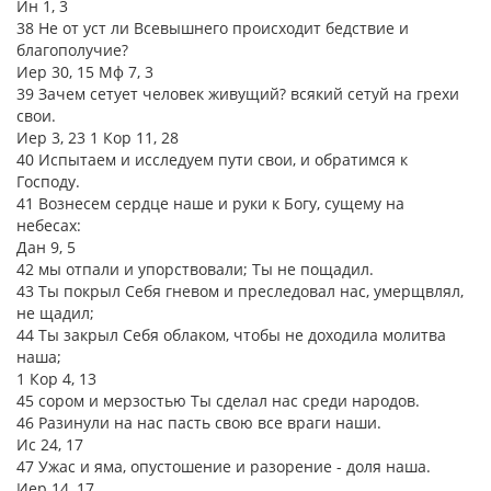
Ин 1, 3
38 Не от уст ли Всевышнего происходит бедствие и
благополучие?
Иер 30, 15 Мф 7, 3
39 Зачем сетует человек живущий? всякий сетуй на грехи
свои.
Иер 3, 23 1 Кор 11, 28
40 Испытаем и исследуем пути свои, и обратимся к
Господу.
41 Вознесем сердце наше и руки к Богу, сущему на
небесах:
Дан 9, 5
42 мы отпали и упорствовали; Ты не пощадил.
43 Ты покрыл Себя гневом и преследовал нас, умерщвлял,
не щадил;
44 Ты закрыл Себя облаком, чтобы не доходила молитва
наша;
1 Кор 4, 13
45 сором и мерзостью Ты сделал нас среди народов.
46 Разинули на нас пасть свою все враги наши.
Ис 24, 17
47 Ужас и яма, опустошение и разорение - доля наша.
Иер 14, 17