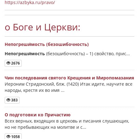
https://azbyka.ru/pravo/
о Боге и Церкви:
Непогреши́мость (безошибочность)
Непогреши́мость
(безошибочность) –
1) свойство, прис...
2676
Чин последования святого Крещения и Миропомазания
Иероним Стридонский, блж. (†420) Итак идите, научите все
народы, крестя их во имя ...
383
О подготовки ко Причастию
Всех верных, входящих в церковь и писания слушающих,
но не пребывающих на молитве и с...
1058