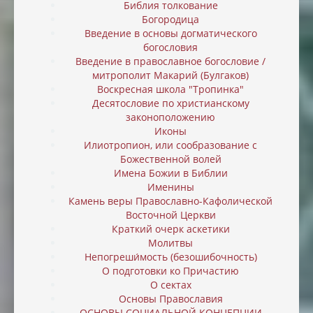
Библия толкование
Богородица
Введение в основы догматического
богословия
Введение в православное богословие /
митрополит Макарий (Булгаков)
Воскресная школа "Тропинка"
Десятословие по христианскому
законоположению
Иконы
Илиотропион, или cообразование с
Божественной волей
Имена Божии в Библии
Именины
Камень веры Православно-Кафолической
Восточной Церкви
Краткий очерк аскетики
Молитвы
Непогреши́мость (безошибочность)
О подготовки ко Причастию
О сектах
Основы Православия
ОСНОВЫ СОЦИАЛЬНОЙ КОНЦЕПЦИИ