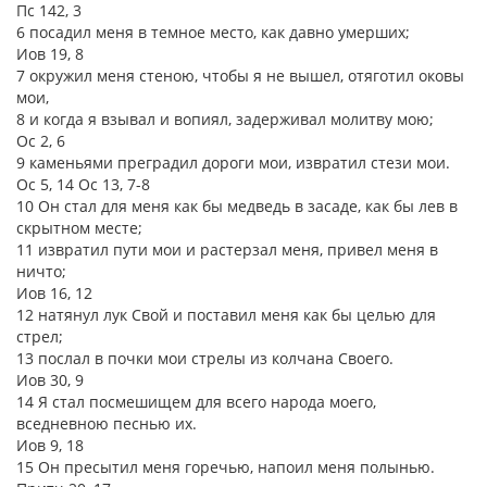
Пс 142, 3
6 посадил меня в темное место, как давно умерших;
Иов 19, 8
7 окружил меня стеною, чтобы я не вышел, отяготил оковы
мои,
8 и когда я взывал и вопиял, задерживал молитву мою;
Ос 2, 6
9 каменьями преградил дороги мои, извратил стези мои.
Ос 5, 14 Ос 13, 7-8
10 Он стал для меня как бы медведь в засаде, как бы лев в
скрытном месте;
11 извратил пути мои и растерзал меня, привел меня в
ничто;
Иов 16, 12
12 натянул лук Свой и поставил меня как бы целью для
стрел;
13 послал в почки мои стрелы из колчана Своего.
Иов 30, 9
14 Я стал посмешищем для всего народа моего,
вседневною песнью их.
Иов 9, 18
15 Он пресытил меня горечью, напоил меня полынью.