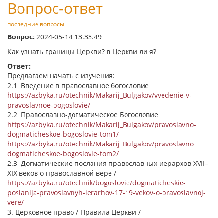
Вопрос-ответ
последние вопросы
Вопрос:
2024-05-14 13:33:49
Как узнать границы Церкви? в Церкви ли я?
Ответ:
Предлагаем начать с изучения:
2.1. Введение в православное богословие
https://azbyka.ru/otechnik/Makarij_Bulgakov/vvedenie-v-
pravoslavnoe-bogoslovie/
2.2. Православно-догматическое Богословие
https://azbyka.ru/otechnik/Makarij_Bulgakov/pravoslavno-
dogmaticheskoe-bogoslovie-tom1/
https://azbyka.ru/otechnik/Makarij_Bulgakov/pravoslavno-
dogmaticheskoe-bogoslovie-tom2/
2.3. Догматические послания православных иерархов XVII–
XIX веков о православной вере /
https://azbyka.ru/otechnik/bogoslovie/dogmaticheskie-
poslanija-pravoslavnyh-ierarhov-17-19-vekov-o-pravoslavnoj-
vere/
3. Церковное право / Правила Церкви /