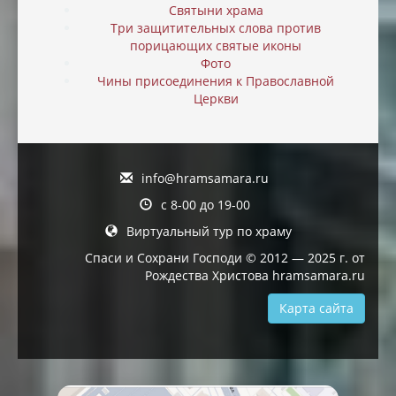
Святыни храма
Три защитительных слова против
порицающих святые иконы
Фото
Чины присоединения к Православной
Церкви
info@hramsamara.ru
с 8-00 до 19-00
Виртуальный тур по храму
Спаси и Сохрани Господи © 2012 — 2025 г. от
Рождества Христова hramsamara.ru
Карта сайта