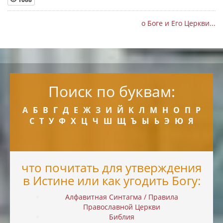
о Боге и Его Церкви...
Поиск по буквам:
А
Б
В
Г
Д
Е
Ж
З
И
Й
К
Л
М
Н
О
П
Р
С
Т
У
Ф
Х
Ц
Ч
Ш
Щ
Ъ
Ы
Ь
Э
Ю
Я
что почитать для утверждения
в Истине или как угодить Богу:
Алфавитная Синтагма / Правила
Православной Церкви
Библия