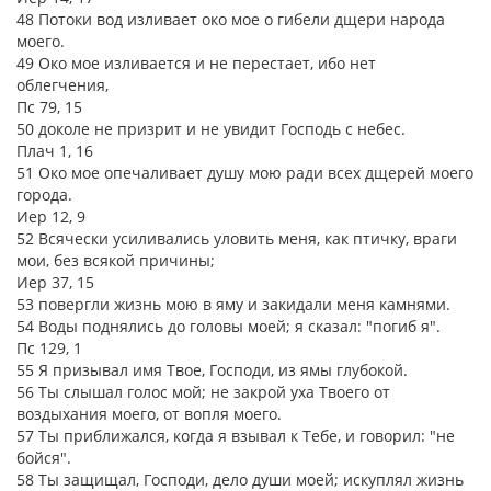
48 Потоки вод изливает око мое о гибели дщери народа
моего.
49 Око мое изливается и не перестает, ибо нет
облегчения,
Пс 79, 15
50 доколе не призрит и не увидит Господь с небес.
Плач 1, 16
51 Око мое опечаливает душу мою ради всех дщерей моего
города.
Иер 12, 9
52 Всячески усиливались уловить меня, как птичку, враги
мои, без всякой причины;
Иер 37, 15
53 повергли жизнь мою в яму и закидали меня камнями.
54 Воды поднялись до головы моей; я сказал: "погиб я".
Пс 129, 1
55 Я призывал имя Твое, Господи, из ямы глубокой.
56 Ты слышал голос мой; не закрой уха Твоего от
воздыхания моего, от вопля моего.
57 Ты приближался, когда я взывал к Тебе, и говорил: "не
бойся".
58 Ты защищал, Господи, дело души моей; искуплял жизнь