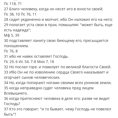
Пс 118, 71
27 Благо человеку, когда он несет иго в юности своей;
Пс 38, 10 Пс 76, 11
28 сидит уединенно и молчит, ибо Он наложил его на него;
29 полагает уста свои в прах, помышляя: "может быть, еще
есть надежда";
Мф 5, 39
30 подставляет ланиту свою биющему его, пресыщается
поношением,
Пс 76, 8
31 ибо не навек оставляет Господь.
Пс 29, 6 Ис 54, 7-8 Мих 7, 18
32 Но послал горе, и помилует по великой благости Своей.
33 Ибо Он не по изволению сердца Своего наказывает и
огорчает сынов человеческих.
34 Но, когда попирают ногами своими всех узников земли,
35 когда неправедно судят человека пред лицем
Всевышнего,
36 когда притесняют человека в деле его: разве не видит
Господь?
37 Кто это говорит: "и то бывает, чему Господь не повелел
быть"?