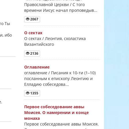
Православной Церкви / С того
времени Иисус начал проповедыв...
2067
то Ты
О сектах
и, ибо
О сектах / Леонтия, схоластика
Византийского
2136
Оглавление
оглавление / Писания к 10-ти (1–10)
посланным к епископу Леонтию и
Елладию собеседова...
1355
е.
Первое собеседование аввы
Моисея. О намерении и конце
монаха
Первое собеседование аввы Моисея.