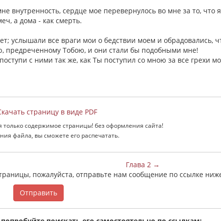
 мне внутренность, сердце мое перевернулось во мне за то, что я
еч, а дома - как смерть.
нет; услышали все враги мои о бедствии моем и обрадовались, ч
ню, предреченному Тобою, и они стали бы подобными мне!
поступи с ними так же, как Ты поступил со мною за все грехи мо
качать страницу в виде PDF
я только содержимое страницы! без оформления сайта!
ния файла, вы сможете его распечатать.
Глава 2 →
страницы, пожалуйста, отправьте нам сообщение по ссылке ниж
Отправить
 попробуйте поискать его самостоятельно по ссылкам: