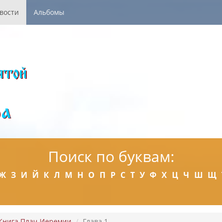
вости
Альбомы
Поиск по буквам:
Ж
З
И
Й
К
Л
М
Н
О
П
Р
С
Т
У
Ф
Х
Ц
Ч
Ш
Щ
Книга Плач Иеремии
Глава 1