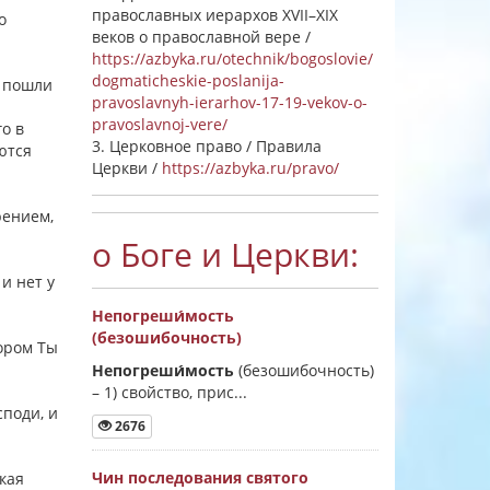
православных иерархов XVII–XIX
о
веков о православной вере /
https://azbyka.ru/otechnik/bogoslovie/
dogmaticheskie-poslanija-
и пошли
pravoslavnyh-ierarhov-17-19-vekov-o-
pravoslavnoj-vere/
го в
3. Церковное право / Правила
ются
Церкви /
https://azbyka.ru/pravo/
рением,
о Боге и Церкви:
и нет у
Непогреши́мость
(безошибочность)
тором Ты
Непогреши́мость
(безошибочность)
–
1) свойство, прис...
споди, и
2676
Чин последования святого
акая