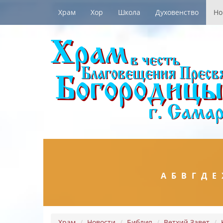
Храм
Хор
Школа
Духовенство
Но
А
Б
В
Г
Д
Е
Храм
Новости
Библия
Ветхий Завет