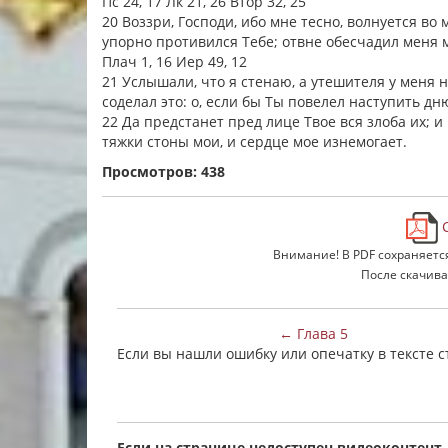
Пс 24, 17 Лк 21, 26 Втор 32, 25
20 Воззри, Господи, ибо мне тесно, волнуется во
упорно противился Тебе; отвне обесчадил меня м
Плач 1, 16 Иер 49, 12
21 Услышали, что я стенаю, а утешителя у меня 
соделал это: о, если бы Ты повелел наступить д
22 Да предстанет пред лице Твое вся злоба их; и 
тяжки стоны мои, и сердце мое изнемогает.
Просмотров: 438
С
Внимание! В PDF сохраняетс
После скачива
← Глава 5
Если вы нашли ошибку или опечатку в тексте 
Если на странице недоступен видеоконтент,