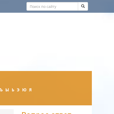
Ъ
Ы
Ь
Э
Ю
Я