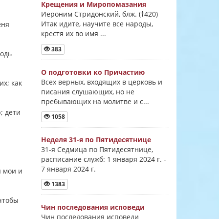
Крещения и Миропомазания
Иероним Стридонский, блж. (†420)
Итак идите, научите все народы,
еня
крестя их во имя ...
383
подь
О подготовки ко Причастию
Всех верных, входящих в церковь и
х; как
писания слушающих, но не
пребывающих на молитве и с...
; дети
1058
Неделя 31-я по Пятидесятнице
31-я Седмица по Пятидесятнице,
расписание служб: 1 января 2024 г. -
7 января 2024 г.
ы мои и
1383
 чтобы
Чин последования исповеди
Чин последования исповеди