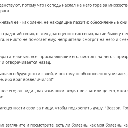
оденствуют, потому что Господь наслал на него горе за множеств
врага.
князья ее - как олени, не находящие пажити; обессиленные он
страданий своих, о всех драгоценностях своих, какие были у не
ага, и никто не помогает ему; неприятели смотрят на него и сме
твратительным; все, прославлявшие его, смотрят на него с през
т и отворачивается назад.
мышлял о будущности своей, и поэтому необыкновенно унизился, 
ое, ибо враг возвеличился!"
ное его; он видит, как язычники входят во святилище его, о ко
ое.
рагоценности свои за пищу, чтобы подкрепить душу. "Воззри, Го
м! взгляните и посмотрите, есть ли болезнь, как моя болезнь, к