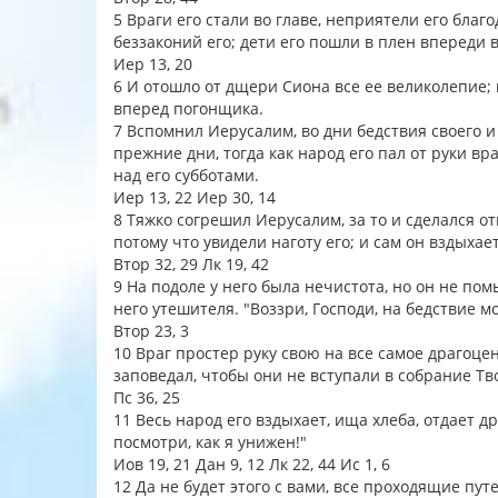
5 Враги его стали во главе, неприятели его благ
беззаконий его; дети его пошли в плен впереди 
Иер 13, 20
6 И отошло от дщери Сиона все ее великолепие; 
вперед погонщика.
7 Вспомнил Иерусалим, во дни бедствия своего и 
прежние дни, тогда как народ его пал от руки вр
над его субботами.
Иер 13, 22 Иер 30, 14
8 Тяжко согрешил Иерусалим, за то и сделался о
потому что увидели наготу его; и сам он вздыхае
Втор 32, 29 Лк 19, 42
9 На подоле у него была нечистота, но он не по
него утешителя. "Воззри, Господи, на бедствие м
Втор 23, 3
10 Враг простер руку свою на все самое драгоцен
заповедал, чтобы они не вступали в собрание Тв
Пс 36, 25
11 Весь народ его вздыхает, ища хлеба, отдает д
посмотри, как я унижен!"
Иов 19, 21 Дан 9, 12 Лк 22, 44 Ис 1, 6
12 Да не будет этого с вами, все проходящие путе