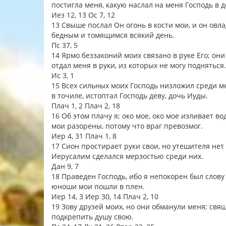
постигла меня, какую наслал на меня Господь в 
Иез 12, 13 Ос 7, 12
13 Свыше послал Он огонь в кости мои, и он овла
бедным и томящимся всякий день.
Пс 37, 5
14 Ярмо беззаконий моих связано в руке Его; он
отдал меня в руки, из которых не могу подняться
Ис 3, 1
15 Всех сильных моих Господь низложил среди м
в точиле, истоптал Господь деву, дочь Иуды.
Плач 1, 2 Плач 2, 18
16 Об этом плачу я; око мое, око мое изливает в
мои разорены, потому что враг превозмог.
Иер 4, 31 Плач 1, 8
17 Сион простирает руки свои, но утешителя нет 
Иерусалим сделался мерзостью среди них.
Дан 9, 7
18 Праведен Господь, ибо я непокорен был слову
юноши мои пошли в плен.
Иер 14, 3 Иер 30, 14 Плач 2, 10
19 Зову друзей моих, но они обманули меня; св
подкрепить душу свою.