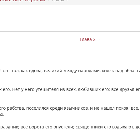
Глава 2 →
 он стал, как вдова; великий между народами, князь над облас
 его. Нет у него утешителя из всех, любивших его; все друзья е
го рабства, поселился среди язычников, и не нашел покоя; все,
ах.
праздник; все ворота его опустели; священники его вздыхают, 