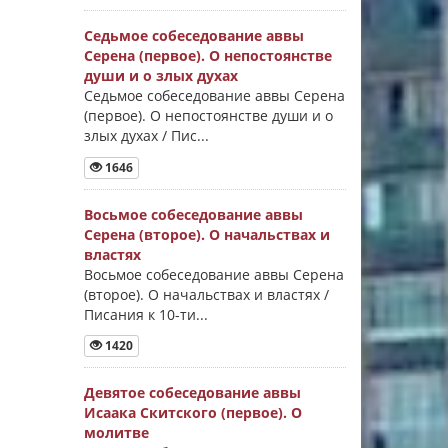
Седьмое собеседование аввы
Серена (первое). О непостоянстве
души и о злых духах
Седьмое собеседование аввы Серена
(первое). О непостоянстве души и о
злых духах / Пис...
1646
Восьмое собеседование аввы
Серена (второе). О начальствах и
властях
Восьмое собеседование аввы Серена
(второе). О начальствах и властях /
Писания к 10-ти...
1420
Девятое собеседование аввы
Исаака Скитского (первое). О
молитве