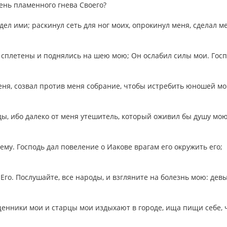
день пламенного гнева Своего?
дел ими; раскинул сеть для ног моих, опрокинул меня, сделал м
и сплетены и поднялись на шею мою; Он ослабил силы мои. Гос
.
еня, созвал против меня собрание, чтобы истребить юношей мои
оды, ибо далеко от меня утешитель, который оживил бы душу мою
ему. Господь дал повеление о Иакове врагам его окружить его;
 Его. Послушайте, все народы, и взгляните на болезнь мою: дев
ященники мои и старцы мои издыхают в городе, ища пищи себе,