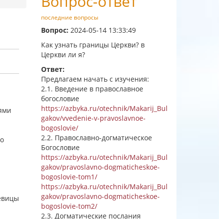
Вопрос-ответ
последние вопросы
Вопрос:
2024-05-14 13:33:49
Как узнать границы Церкви? в
Церкви ли я?
Ответ:
Предлагаем начать с изучения:
2.1. Введение в православное
богословие
https://azbyka.ru/otechnik/Makarij_Bul
тями
gakov/vvedenie-v-pravoslavnoe-
bogoslovie/
2.2. Православно-догматическое
го
Богословие
https://azbyka.ru/otechnik/Makarij_Bul
gakov/pravoslavno-dogmaticheskoe-
bogoslovie-tom1/
https://azbyka.ru/otechnik/Makarij_Bul
gakov/pravoslavno-dogmaticheskoe-
девицы
bogoslovie-tom2/
2.3. Догматические послания