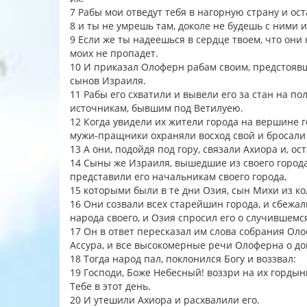
7 Рабы мои отведут тебя в нагорную страну и ост
8 и ты не умрешь там, доколе не будешь с ними 
9 Если же ты надеешься в сердце твоем, что они н
моих не пропадет.
10 И приказал Олоферн рабам своим, предстоявши
сынов Израиля.
11 Рабы его схватили и вывели его за стан на п
источникам, бывшим под Ветилуею.
12 Когда увидели их жители города на вершине го
мужи-пращники охраняли восход свой и бросали
13 А они, подойдя под гору, связали Ахиора и, 
14 Сыны же Израиля, вышедшие из своего города,
представили его начальникам своего города,
15 которыми были в те дни Озия, сын Михи из к
16 Они созвали всех старейшин города, и сбежал
народа своего, и Озия спросил его о случившемс
17 Он в ответ пересказал им слова собрания Ол
Ассура, и все высокомерные речи Олоферна о д
18 Тогда народ пал, поклонился Богу и воззвал:
19 Господи, Боже Небесный! воззри на их горды
Тебе в этот день.
20 И утешили Ахиора и расхвалили его.