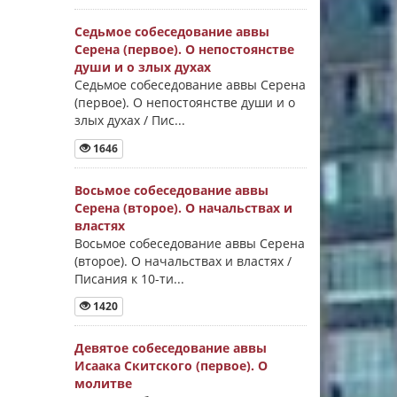
Седьмое собеседование аввы
Серена (первое). О непостоянстве
души и о злых духах
Седьмое собеседование аввы Серена
(первое). О непостоянстве души и о
злых духах / Пис...
1646
Восьмое собеседование аввы
Серена (второе). О начальствах и
властях
Восьмое собеседование аввы Серена
(второе). О начальствах и властях /
Писания к 10-ти...
1420
Девятое собеседование аввы
Исаака Скитского (первое). О
молитве