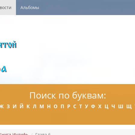
вости
Альбомы
Поиск по буквам:
Ж
З
И
Й
К
Л
М
Н
О
П
Р
С
Т
У
Ф
Х
Ц
Ч
Ш
Щ
Книга Иудифь
Глава 6