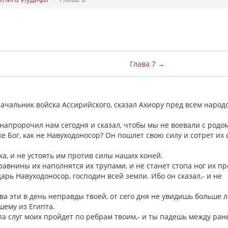
Глава 7 →
начальник войска Ассирийского, сказал Ахиору пред всем народ
о напророчил нам сегодня и сказал, чтобы мы не воевали с родо
е Бог, как не Навуходоносор? Он пошлет свою силу и сотрет их 
ека, и не устоять им против силы наших коней.
равнины их наполнятся их трупами, и не станет стопа ног их п
арь Навуходоносор, господин всей земли. Ибо он сказал,- и не
ва эти в день неправды твоей, от сего дня не увидишь больше 
шему из Египта.
лпа слуг моих пройдет по ребрам твоим,- и ты падешь между ра