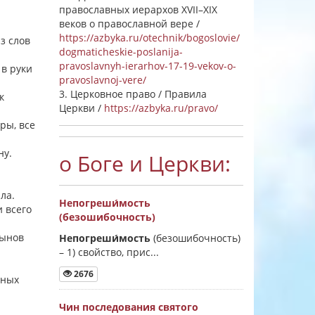
православных иерархов XVII–XIX
веков о православной вере /
https://azbyka.ru/otechnik/bogoslovie/
из слов
dogmaticheskie-poslanija-
pravoslavnyh-ierarhov-17-19-vekov-o-
 в руки
pravoslavnoj-vere/
3. Церковное право / Правила
к
Церкви /
https://azbyka.ru/pravo/
ры, все
ну.
о Боге и Церкви:
ила.
Непогреши́мость
и всего
(безошибочность)
сынов
Непогреши́мость
(безошибочность)
–
1) свойство, прис...
2676
нных
Чин последования святого