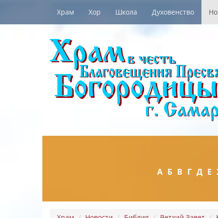
Храм
Хор
Школа
Духовенство
Но
А
Б
В
Г
Д
Е
Храм
Новости
Библия
Ветхий Завет