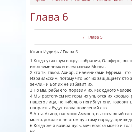
Глава 6
← Глава 5
Книга Иудифь / Глава 6
1 Когда утих шум вокруг собрания, Олоферн, вое
иноплеменных и всем сынам Моава:
2 кто ты такой, Ахиор, с наемниками Ефрема, чт
Израильским, потому что Бог их защищает? Кто ж
земли,- и Бог их не избавит их.
3 Но мы, рабы его, поразим их, как одного челов
4 Мы растопчем их; горы их упьются их кровью, 
нашего лица, но гибелью погибнут они, говорит ц
напрасны будут слова повелений его.
5 А ты, Ахиор, наемник Аммона, высказавший сло
моего, доколе я не отомщу этому народу, пришед
6 Когда же я возвращусь, меч войска моего и то
их.