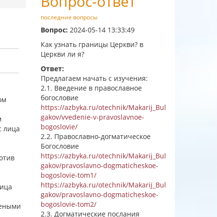
Вопрос-ответ
последние вопросы
Вопрос:
2024-05-14 13:33:49
Как узнать границы Церкви? в
Церкви ли я?
Ответ:
Предлагаем начать с изучения:
2.1. Введение в православное
богословие
ом
https://azbyka.ru/otechnik/Makarij_Bul
gakov/vvedenie-v-pravoslavnoe-
м
bogoslovie/
с лица
2.2. Православно-догматическое
Богословие
https://azbyka.ru/otechnik/Makarij_Bul
ротив
gakov/pravoslavno-dogmaticheskoe-
bogoslovie-tom1/
https://azbyka.ru/otechnik/Makarij_Bul
лица
gakov/pravoslavno-dogmaticheskoe-
bogoslovie-tom2/
неными
2.3. Догматические послания