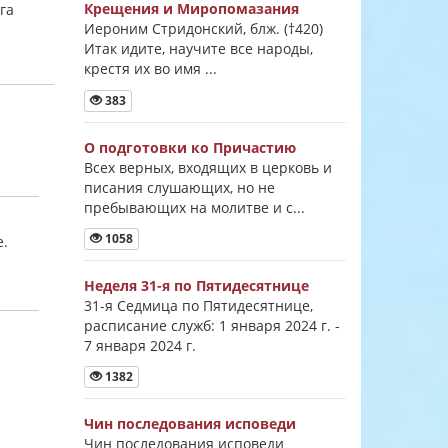
Крещения и Миропомазания
га
Иероним Стридонский, блж. (†420)
Итак идите, научите все народы,
крестя их во имя ...
383
О подготовки ко Причастию
Всех верных, входящих в церковь и
писания слушающих, но не
пребывающих на молитве и с...
1058
е.
Неделя 31-я по Пятидесятнице
31-я Седмица по Пятидесятнице,
расписание служб: 1 января 2024 г. -
7 января 2024 г.
1382
Чин последования исповеди
Чин последования исповеди