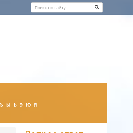
Ъ
Ы
Ь
Э
Ю
Я