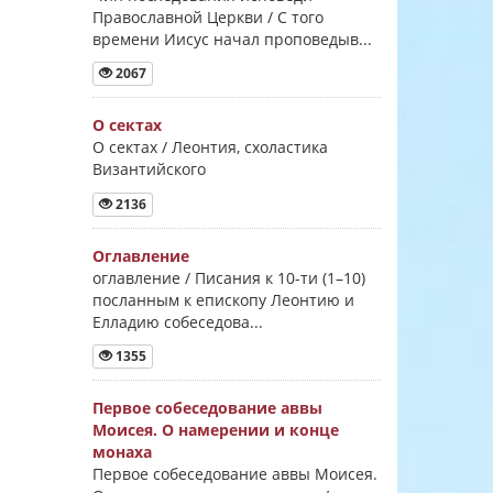
Православной Церкви / С того
времени Иисус начал проповедыв...
2067
О сектах
О сектах / Леонтия, схоластика
Византийского
2136
Оглавление
оглавление / Писания к 10-ти (1–10)
посланным к епископу Леонтию и
Елладию собеседова...
1355
Первое собеседование аввы
Моисея. О намерении и конце
монаха
Первое собеседование аввы Моисея.