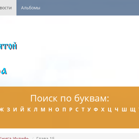
вости
Альбомы
Поиск по буквам:
Ж
З
И
Й
К
Л
М
Н
О
П
Р
С
Т
У
Ф
Х
Ц
Ч
Ш
Щ
Книга Иудифь
Глава 15