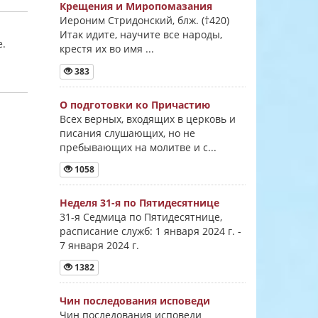
Крещения и Миропомазания
Иероним Стридонский, блж. (†420)
Итак идите, научите все народы,
е.
крестя их во имя ...
383
О подготовки ко Причастию
Всех верных, входящих в церковь и
писания слушающих, но не
пребывающих на молитве и с...
1058
Неделя 31-я по Пятидесятнице
31-я Седмица по Пятидесятнице,
расписание служб: 1 января 2024 г. -
7 января 2024 г.
1382
Чин последования исповеди
Чин последования исповеди