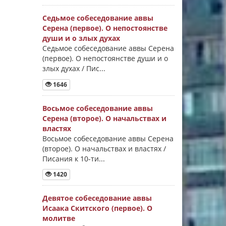
Седьмое собеседование аввы
Серена (первое). О непостоянстве
души и о злых духах
Седьмое собеседование аввы Серена
(первое). О непостоянстве души и о
злых духах / Пис...
1646
Восьмое собеседование аввы
Серена (второе). О начальствах и
властях
Восьмое собеседование аввы Серена
(второе). О начальствах и властях /
Писания к 10-ти...
1420
Девятое собеседование аввы
Исаака Скитского (первое). О
молитве