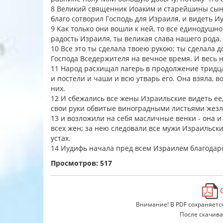
8 Великий священник Иоаким и старейшины сын
благо сотворил Господь для Израиля, и видеть И
9 Как только они вошли к ней, то все единодушно
радость Израиля, ты великая слава нашего рода
10 Все это ты сделала твоею рукою; ты сделала д
Господа Вседержителя на вечное время. И весь н
11 Народ расхищал лагерь в продолжение тридц
и постели и чаши и всю утварь его. Она взяла, в
них.
12 И сбежались все жены Израильские видеть ее, 
свои руки обвитые виноградными листьями жез
13 и возложили на себя масличные венки - она и
всех жен; за нею следовали все мужи Израильск
устах.
14 Иудифь начала пред всем Израилем благодарс
Просмотров: 517
С
Внимание! В PDF сохраняетс
После скачива