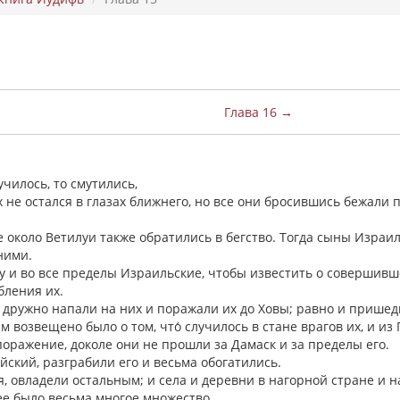
Глава 16 →
училось, то смутились,
их не остался в глазах ближнего, но все они бросившись бежали 
 около Ветилуи также обратились в бегство. Тогда сыны Израил
 ними.
лу и во все пределы Израильские, чтобы известить о совершивш
бления их.
е дружно напали на них и поражали их до Ховы; равно и прише
м возвещено было о том, что́ случилось в стане врагов их, и из
поражение, доколе они не прошли за Дамаск и за пределы его.
йский, разграбили его и весьма обогатились.
, овладели остальным; и села и деревни в нагорной стране и н
ее было весьма многое множество.