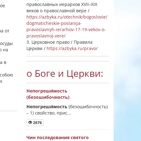
православных иерархов XVII–XIX
кое
веков о православной вере /
https://azbyka.ru/otechnik/bogoslovie/
dogmaticheskie-poslanija-
pravoslavnyh-ierarhov-17-19-vekov-o-
на от
pravoslavnoj-vere/
3. Церковное право / Правила
сосуды
Церкви /
https://azbyka.ru/pravo/
о на
а в
о Боге и Церкви:
 собою
х
Непогреши́мость
(безошибочность)
Непогреши́мость
(безошибочность)
–
1) свойство, прис...
2676
Чин последования святого