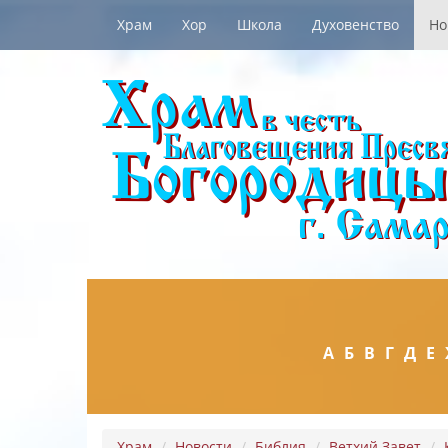
Храм
Хор
Школа
Духовенство
Но
А
Б
В
Г
Д
Е
Храм
Новости
Библия
Ветхий Завет