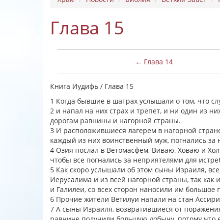
Глава 15
← Глава 14
Книга Иудифь / Глава 15
1 Когда бывшие в шатрах услышали о том, что сл
2 и напал на них страх и трепет, и ни один из н
дорогам равнины и нагорной страны.
3 И расположившиеся лагерем в нагорной стране
каждый из них воинственный муж, погнались за
4 Озия послал в Ветомасфем, Виваю, Ховаю и Хо
чтобы все погнались за неприятелями для истре
5 Как скоро услышали об этом сыны Израиля, вс
Иерусалима и из всей нагорной страны, так как и
и Галилеи, со всех сторон наносили им большое 
6 Прочие жители Ветилуи напали на стан Ассири
7 А сыны Израиля, возвратившиеся от поражения
равнине получили большую добычу, потому что 