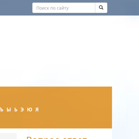
Ъ
Ы
Ь
Э
Ю
Я