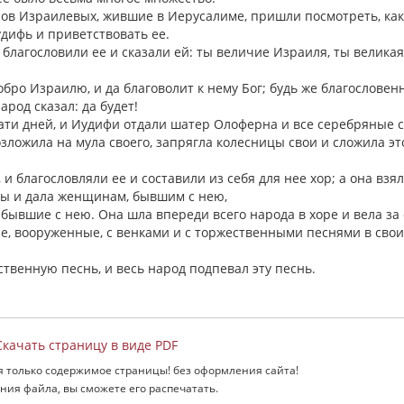
ов Израилевых, жившие в Иерусалиме, пришли посмотреть, ка
удифь и приветствовать ее.
 благословили ее и сказали ей: ты величие Израиля, ты великая
.
обро Израилю, и да благоволит к нему Бог; будь же благословен
арод сказал: да будет!
ати дней, и Иудифи отдали шатер Олоферна и все серебряные 
озложила на мула своего, запрягла колесницы свои и сложила эт
и благословляли ее и составили из себя для нее хор; а она взял
лы и дала женщинам, бывшим с нею,
 бывшие с нею. Она шла впереди всего народа в хоре и вела за
ие, вооруженные, с венками и с торжественными песнями в свои
твенную песнь, и весь народ подпевал эту песнь.
качать страницу в виде PDF
я только содержимое страницы! без оформления сайта!
ния файла, вы сможете его распечатать.