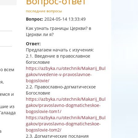
Вопрос-ответ
последние вопросы
Вопрос:
2024-05-14 13:33:49
Как узнать границы Церкви? в
Церкви ли я?
Ответ:
Предлагаем начать с изучения:
2.1. Введение в православное
богословие
https://azbyka.ru/otechnik/Makarij_Bul
по всем
gakov/vvedenie-v-pravoslavnoe-
bogoslovie/
я,
2.2. Православно-догматическое
Богословие
емся и
https://azbyka.ru/otechnik/Makarij_Bul
gakov/pravoslavno-dogmaticheskoe-
дшие из
bogoslovie-tom1/
 Галаада
https://azbyka.ru/otechnik/Makarij_Bul
gakov/pravoslavno-dogmaticheskoe-
bogoslovie-tom2/
а
2.3. Догматические послания