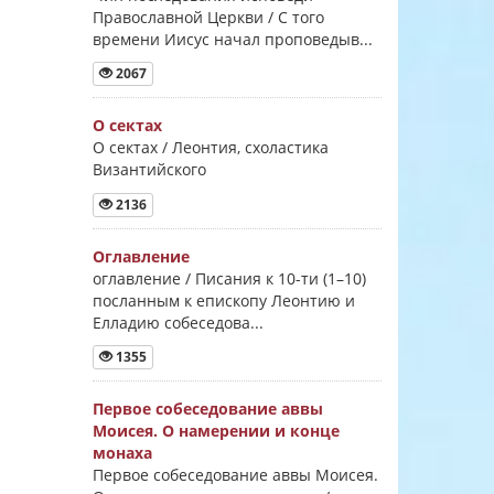
Православной Церкви / С того
времени Иисус начал проповедыв...
2067
О сектах
О сектах / Леонтия, схоластика
Византийского
2136
Оглавление
оглавление / Писания к 10-ти (1–10)
посланным к епископу Леонтию и
Елладию собеседова...
1355
Первое собеседование аввы
Моисея. О намерении и конце
монаха
Первое собеседование аввы Моисея.