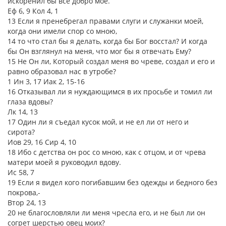
искоренил бы все добро мое.
Еф 6, 9 Кол 4, 1
13 Если я пренебрегал правами слуги и служанки моей,
когда они имели спор со мною,
14 то что стал бы я делать, когда бы Бог восстал? И когда
бы Он взглянул на меня, что мог бы я отвечать Ему?
15 Не Он ли, Который создал меня во чреве, создал и его и
равно образовал нас в утробе?
1 Ин 3, 17 Иак 2, 15-16
16 Отказывал ли я нуждающимся в их просьбе и томил ли
глаза вдовы?
Лк 14, 13
17 Один ли я съедал кусок мой, и не ел ли от него и
сирота?
Иов 29, 16 Сир 4, 10
18 Ибо с детства он рос со мною, как с отцом, и от чрева
матери моей я руководил вдову.
Ис 58, 7
19 Если я видел кого погибавшим без одежды и бедного без
покрова,-
Втор 24, 13
20 не благословляли ли меня чресла его, и не был ли он
согрет шерстью овец моих?