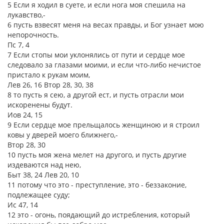
5 Если я ходил в суете, и если нога моя спешила на
лукавство,-
6 пусть взвесят меня на весах правды, и Бог узнает мою
непорочность.
Пс 7, 4
7 Если стопы мои уклонялись от пути и сердце мое
следовало за глазами моими, и если что-либо нечистое
пристало к рукам моим,
Лев 26, 16 Втор 28, 30, 38
8 то пусть я сею, а другой ест, и пусть отрасли мои
искоренены будут.
Иов 24, 15
9 Если сердце мое прельщалось женщиною и я строил
ковы у дверей моего ближнего,-
Втор 28, 30
10 пусть моя жена мелет на другого, и пусть другие
издеваются над нею,
Быт 38, 24 Лев 20, 10
11 потому что это - преступление, это - беззаконие,
подлежащее суду;
Ис 47, 14
12 это - огонь, поядающий до истребления, который