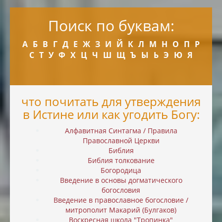
Поиск по буквам:
А
Б
В
Г
Д
Е
Ж
З
И
Й
К
Л
М
Н
О
П
Р
С
Т
У
Ф
Х
Ц
Ч
Ш
Щ
Ъ
Ы
Ь
Э
Ю
Я
что почитать для утверждения
в Истине или как угодить Богу:
Алфавитная Синтагма / Правила
Православной Церкви
Библия
Библия толкование
Богородица
Введение в основы догматического
богословия
Введение в православное богословие /
митрополит Макарий (Булгаков)
Воскресная школа "Тропинка"