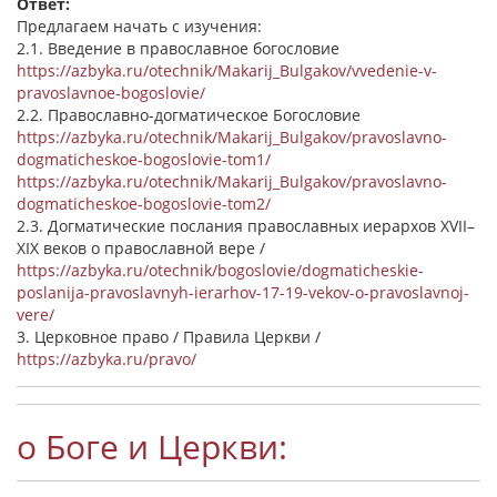
Ответ:
Предлагаем начать с изучения:
2.1. Введение в православное богословие
https://azbyka.ru/otechnik/Makarij_Bulgakov/vvedenie-v-
pravoslavnoe-bogoslovie/
2.2. Православно-догматическое Богословие
https://azbyka.ru/otechnik/Makarij_Bulgakov/pravoslavno-
dogmaticheskoe-bogoslovie-tom1/
https://azbyka.ru/otechnik/Makarij_Bulgakov/pravoslavno-
dogmaticheskoe-bogoslovie-tom2/
2.3. Догматические послания православных иерархов XVII–
XIX веков о православной вере /
https://azbyka.ru/otechnik/bogoslovie/dogmaticheskie-
poslanija-pravoslavnyh-ierarhov-17-19-vekov-o-pravoslavnoj-
vere/
3. Церковное право / Правила Церкви /
https://azbyka.ru/pravo/
о Боге и Церкви: