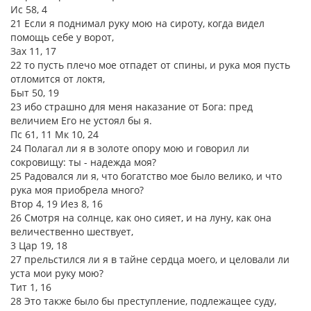
Ис 58, 4
21 Если я поднимал руку мою на сироту, когда видел
помощь себе у ворот,
Зах 11, 17
22 то пусть плечо мое отпадет от спины, и рука моя пусть
отломится от локтя,
Быт 50, 19
23 ибо страшно для меня наказание от Бога: пред
величием Его не устоял бы я.
Пс 61, 11 Мк 10, 24
24 Полагал ли я в золоте опору мою и говорил ли
сокровищу: ты - надежда моя?
25 Радовался ли я, что богатство мое было велико, и что
рука моя приобрела много?
Втор 4, 19 Иез 8, 16
26 Смотря на солнце, как оно сияет, и на луну, как она
величественно шествует,
3 Цар 19, 18
27 прельстился ли я в тайне сердца моего, и целовали ли
уста мои руку мою?
Тит 1, 16
28 Это также было бы преступление, подлежащее суду,