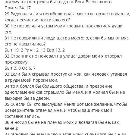
потому что я отрекся бы тогда от Бога Всевышнего.
Притч 24, 17
29 Радовался ли я погибели врага моего и торжествовал ли,
когда несчастье постигало его?
30 Не позволял я устам моим грешить проклятием души
его.
31 Не говорили ли люди шатра моего: о, если бы мы от мяс
его не насытились?
Быт 19, 2 Рим 12, 13 Евр 13, 2
32 Странник не ночевал на улице; двери мои я отворял
прохожему.
Быт 3, 8 Ос 6, 7
33 Если бы я скрывал проступки мои, как человек, утаивая
в груди моей пороки мои,
34 то я боялся бы большого общества, и презрение
одноплеменников страшило бы меня, и я молчал бы и не
выходил бы за двери.
35 О, если бы кто выслушал меня! Вот мое желание, чтобы
Вседержитель отвечал мне, и чтобы защитник мой
составил запись.
36 Я носил бы ее на плечах моих и возлагал бы ее, как
венец;
37 объявил бы ему число шагов моих, сблизился бы с ним,