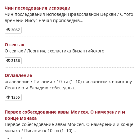
Чин последования исповеди
Чин последования исповеди Православной Церкви / С того
времени Иисус начал проповедыв...
2067
О сектах
О сектах / Леонтия, схоластика Византийского
2136
Оглавление
оглавление / Писания к 10-ти (1–10) посланным к епископу
Леонтию и Елладию собеседова...
1355
Первое собеседование аввы Моисея. О намерении и
конце монаха
Первое собеседование аввы Моисея. О намерении и конце
монаха / Писания к 10-ти (1–10)...