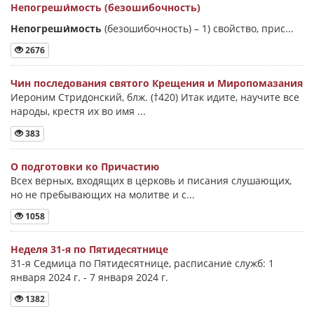
Непогреши́мость (безошибочность)
Непогреши́мость
(безошибочность) –
1) свойство, прис...
2676
Чин последования святого Крещения и Миропомазания
Иероним Стридонский, блж. (†420) Итак идите, научите все
народы, крестя их во имя ...
383
О подготовки ко Причастию
Всех верных, входящих в церковь и писания слушающих,
но не пребывающих на молитве и с...
1058
Неделя 31-я по Пятидесятнице
31-я Седмица по Пятидесятнице, расписание служб: 1
января 2024 г. - 7 января 2024 г.
1382