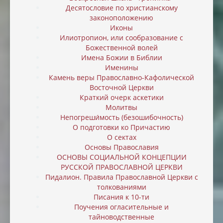
Десятословие по христианскому
законоположению
Иконы
Илиотропион, или cообразование с
Божественной волей
Имена Божии в Библии
Именины
Камень веры Православно-Кафолической
Восточной Церкви
Краткий очерк аскетики
Молитвы
Непогреши́мость (безошибочность)
О подготовки ко Причастию
О сектах
Основы Православия
ОСНОВЫ СОЦИАЛЬНОЙ КОНЦЕПЦИИ
РУССКОЙ ПРАВОСЛАВНОЙ ЦЕРКВИ
Пидалион. Правила Православной Церкви с
толкованиями
Писания к 10-ти
Поучения огласительные и
тайноводственные