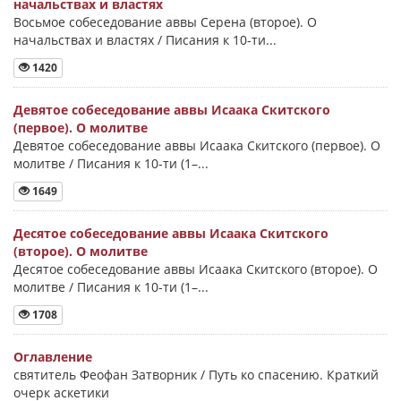
начальствах и властях
Восьмое собеседование аввы Серена (второе). О
начальствах и властях / Писания к 10-ти...
1420
Девятое собеседование аввы Исаака Скитского
(первое). О молитве
Девятое собеседование аввы Исаака Скитского (первое). О
молитве / Писания к 10-ти (1–...
1649
Десятое собеседование аввы Исаака Скитского
(второе). О молитве
Десятое собеседование аввы Исаака Скитского (второе). О
молитве / Писания к 10-ти (1–...
1708
Оглавление
святитель Феофан Затворник / Путь ко спасению. Краткий
очерк аскетики