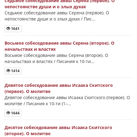
Седьмое собеседование аввы Серена (первое). О
непостоянстве души и о злых духах
Седьмое собеседование аввы Серена (первое). О
непостоянстве души и о злых духах / Пис...
1641
Восьмое собеседование аввы Серена (второе). О
начальствах и властях
Восьмое собеседование аввы Серена (второе). О
начальствах и властях / Писания к 10-ти...
1414
Девятое собеседование аввы Исаака Скитского
(первое). О молитве
Девятое собеседование аввы Исаака Скитского (первое). О
молитве / Писания к 10-ти (1–...
1644
Десятое собеседование аввы Исаака Скитского
(второе). О молитве