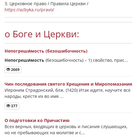
3. Церковное право / Правила Церкви /
https://azbyka.ru/pravo/
о Боге и Церкви:
Непогреши́мость (безошибочность)
Непогреши́мость
(безошибочность) –
1) свойство, прис...
2669
Чин последования святого Крещения и Миропомазания
Иероним Стридонский, блж. (†420) Итак идите, научите все
народы, крестя их во имя ...
377
О подготовки ко Причастию
Всех верных, входящих в церковь и писания слушающих,
но не пребывающих на молитве и с...