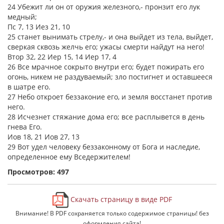
24 Убежит ли он от оружия железного,- пронзит его лук
медный;
Пс 7, 13 Иез 21, 10
25 станет вынимать стрелу,- и она выйдет из тела, выйдет,
сверкая сквозь желчь его; ужасы смерти найдут на него!
Втор 32, 22 Иер 15, 14 Иер 17, 4
26 Все мрачное сокрыто внутри его; будет пожирать его
огонь, никем не раздуваемый; зло постигнет и оставшееся
в шатре его.
27 Небо откроет беззаконие его, и земля восстанет против
него.
28 Исчезнет стяжание дома его; все расплывется в день
гнева Его.
Иов 18, 21 Иов 27, 13
29 Вот удел человеку беззаконному от Бога и наследие,
определенное ему Вседержителем!
Просмотров: 497
Скачать страницу в виде PDF
Внимание! В PDF сохраняется только содержимое страницы! без
оформления сайта!