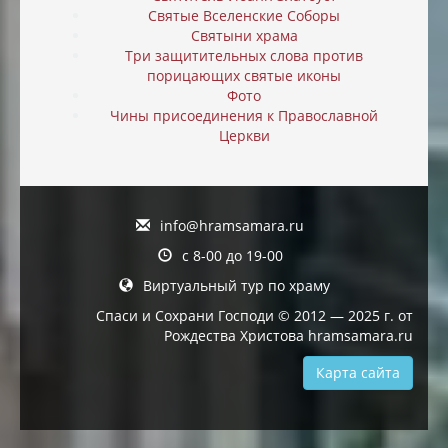
Святые Вселенские Соборы
Святыни храма
Три защитительных слова против
порицающих святые иконы
Фото
Чины присоединения к Православной
Церкви
info@hramsamara.ru
с 8-00 до 19-00
Виртуальный тур по храму
Спаси и Сохрани Господи © 2012 — 2025 г. от
Рождества Христова hramsamara.ru
Карта сайта