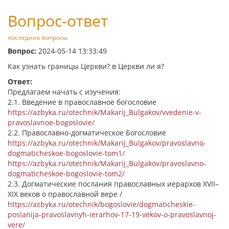
Вопрос-ответ
последние вопросы
Вопрос:
2024-05-14 13:33:49
Как узнать границы Церкви? в Церкви ли я?
Ответ:
Предлагаем начать с изучения:
2.1. Введение в православное богословие
https://azbyka.ru/otechnik/Makarij_Bulgakov/vvedenie-v-
pravoslavnoe-bogoslovie/
2.2. Православно-догматическое Богословие
https://azbyka.ru/otechnik/Makarij_Bulgakov/pravoslavno-
dogmaticheskoe-bogoslovie-tom1/
https://azbyka.ru/otechnik/Makarij_Bulgakov/pravoslavno-
dogmaticheskoe-bogoslovie-tom2/
2.3. Догматические послания православных иерархов XVII–
XIX веков о православной вере /
https://azbyka.ru/otechnik/bogoslovie/dogmaticheskie-
poslanija-pravoslavnyh-ierarhov-17-19-vekov-o-pravoslavnoj-
vere/