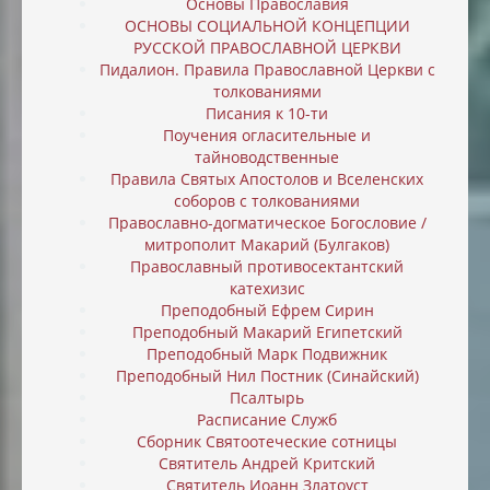
Основы Православия
ОСНОВЫ СОЦИАЛЬНОЙ КОНЦЕПЦИИ
РУССКОЙ ПРАВОСЛАВНОЙ ЦЕРКВИ
Пидалион. Правила Православной Церкви с
толкованиями
Писания к 10-ти
Поучения огласительные и
тайноводственные
Правила Святых Апостолов и Вселенских
соборов с толкованиями
Православно-догматическое Богословие /
митрополит Макарий (Булгаков)
Православный противосектантский
катехизис
Преподобный Ефрем Сирин
Преподобный Макарий Египетский
Преподобный Марк Подвижник
Преподобный Нил Постник (Синайский)
Псалтырь
Расписание Служб
Сборник Святоотеческие сотницы
Святитель Андрей Критский
Святитель Иоанн Златоуст