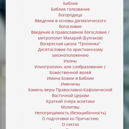
Библия
Библия толкование
Богородица
Введение в основы догматического
богословия
Введение в православное богословие /
митрополит Макарий (Булгаков)
Воскресная школа "Тропинка"
Десятословие по христианскому
законоположению
Иконы
Илиотропион, или cообразование с
Божественной волей
Имена Божии в Библии
Именины
Камень веры Православно-Кафолической
Восточной Церкви
Краткий очерк аскетики
Молитвы
Непогреши́мость (безошибочность)
О подготовки ко Причастию
О сектах