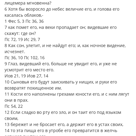
лицемера мгновенна?
6 Хотя бы возросло до небес величие его, и голова его
касалась облаков,-
1 Фес 5, 3 Пс 36, 36
7 как помет его, на веки пропадает он; видевшие его
скажут: где он?
Пс 72, 19 Ис 29, 7
8 Как сон, улетит, и не найдут его; и, как ночное видение,
исчезнет.
Пс 36, 10 Пс 102, 16
9 Глаз, видевший его, больше не увидит его, и уже не
усмотрит его место его.
Иов 21, 19 Иов 27, 14
10 Сыновья его будут заискивать у нищих, и руки его
возвратят похищенное им.
11 Кости его наполнены грехами юности его, и с ним лягут
они в прах.
Пс 54, 22
12 Если сладко во рту его зло, и он таит его под языком
своим,
13 бережет и не бросает его, а держит его в устах своих,
14 то эта пища его в утробе его превратится в желчь