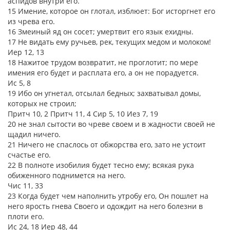
аспидов внутри его.
15 Имение, которое он глотал, изблюет: Бог исторгнет его
из чрева его.
16 Змеиный яд он сосет; умертвит его язык ехидны.
17 Не видать ему ручьев, рек, текущих медом и молоком!
Иер 12, 13
18 Нажитое трудом возвратит, не проглотит; по мере
имения его будет и расплата его, а он не порадуется.
Ис 5, 8
19 Ибо он угнетал, отсылал бедных; захватывал домы,
которых не строил;
Притч 10, 2 Притч 11, 4 Сир 5, 10 Иез 7, 19
20 не знал сытости во чреве своем и в жадности своей не
щадил ничего.
21 Ничего не спаслось от обжорства его, зато не устоит
счастье его.
22 В полноте изобилия будет тесно ему; всякая рука
обиженного поднимется на него.
Чис 11, 33
23 Когда будет чем наполнить утробу его, Он пошлет на
него ярость гнева Своего и одождит на него болезни в
плоти его.
Ис 24, 18 Иер 48, 44