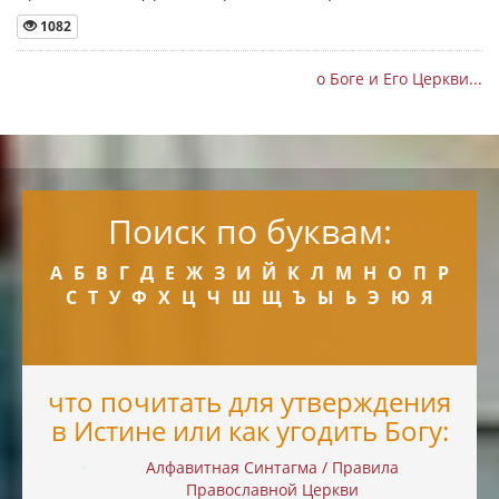
1082
о Боге и Его Церкви...
Поиск по буквам:
А
Б
В
Г
Д
Е
Ж
З
И
Й
К
Л
М
Н
О
П
Р
С
Т
У
Ф
Х
Ц
Ч
Ш
Щ
Ъ
Ы
Ь
Э
Ю
Я
что почитать для утверждения
в Истине или как угодить Богу:
Алфавитная Синтагма / Правила
Православной Церкви