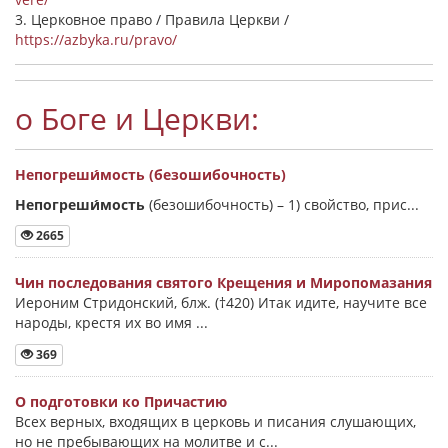
3. Церковное право / Правила Церкви /
https://azbyka.ru/pravo/
о Боге и Церкви:
Непогреши́мость (безошибочность)
Непогреши́мость
(безошибочность) –
1) свойство, прис...
2665
Чин последования святого Крещения и Миропомазания
Иероним Стридонский, блж. (†420) Итак идите, научите все
народы, крестя их во имя ...
369
О подготовки ко Причастию
Всех верных, входящих в церковь и писания слушающих,
но не пребывающих на молитве и с...