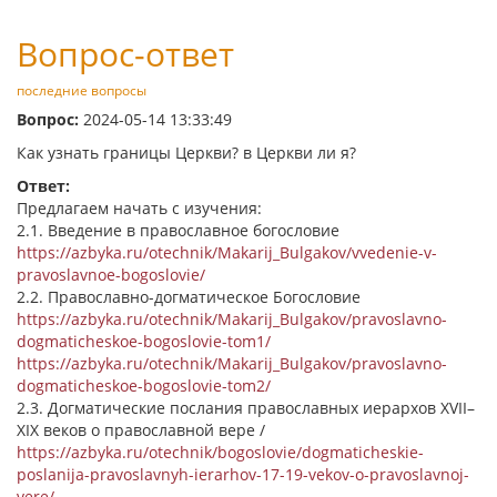
Вопрос-ответ
последние вопросы
Вопрос:
2024-05-14 13:33:49
Как узнать границы Церкви? в Церкви ли я?
Ответ:
Предлагаем начать с изучения:
2.1. Введение в православное богословие
https://azbyka.ru/otechnik/Makarij_Bulgakov/vvedenie-v-
pravoslavnoe-bogoslovie/
2.2. Православно-догматическое Богословие
https://azbyka.ru/otechnik/Makarij_Bulgakov/pravoslavno-
dogmaticheskoe-bogoslovie-tom1/
https://azbyka.ru/otechnik/Makarij_Bulgakov/pravoslavno-
dogmaticheskoe-bogoslovie-tom2/
2.3. Догматические послания православных иерархов XVII–
XIX веков о православной вере /
https://azbyka.ru/otechnik/bogoslovie/dogmaticheskie-
poslanija-pravoslavnyh-ierarhov-17-19-vekov-o-pravoslavnoj-
vere/