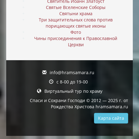
Святитель Иоанн Златоуст
Святые Вселенские Соборы
Святыни храма
Три защитительных слова против
порицающих святые иконы
Фото
Чины присоединения к Православной
Церкви
info@hramsamara.ru
с 8-00 до 19-00
Виртуальный тур по храму
Спаси и Сохрани Господи © 2012 — 2025 г. от
Рождества Христова hramsamara.ru
Карта сайта