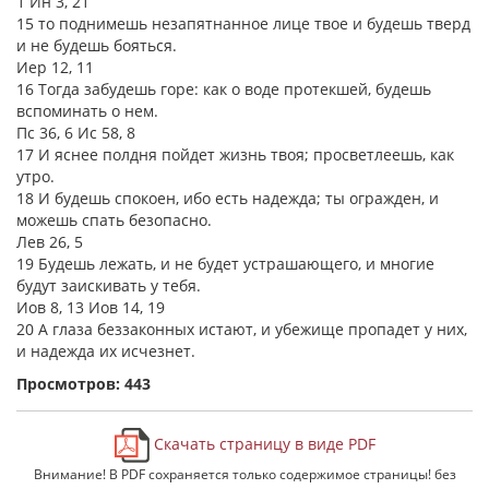
1 Ин 3, 21
15 то поднимешь незапятнанное лице твое и будешь тверд
и не будешь бояться.
Иер 12, 11
16 Тогда забудешь горе: как о воде протекшей, будешь
вспоминать о нем.
Пс 36, 6 Ис 58, 8
17 И яснее полдня пойдет жизнь твоя; просветлеешь, как
утро.
18 И будешь спокоен, ибо есть надежда; ты огражден, и
можешь спать безопасно.
Лев 26, 5
19 Будешь лежать, и не будет устрашающего, и многие
будут заискивать у тебя.
Иов 8, 13 Иов 14, 19
20 А глаза беззаконных истают, и убежище пропадет у них,
и надежда их исчезнет.
Просмотров: 443
Скачать страницу в виде PDF
Внимание! В PDF сохраняется только содержимое страницы! без