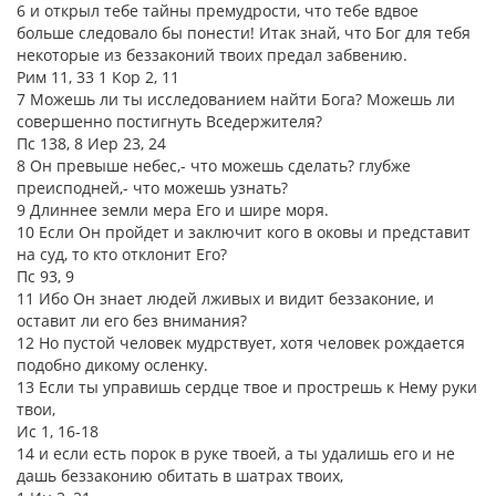
6 и открыл тебе тайны премудрости, что тебе вдвое
больше следовало бы понести! Итак знай, что Бог для тебя
некоторые из беззаконий твоих предал забвению.
Рим 11, 33 1 Кор 2, 11
7 Можешь ли ты исследованием найти Бога? Можешь ли
совершенно постигнуть Вседержителя?
Пс 138, 8 Иер 23, 24
8 Он превыше небес,- что можешь сделать? глубже
преисподней,- что можешь узнать?
9 Длиннее земли мера Его и шире моря.
10 Если Он пройдет и заключит кого в оковы и представит
на суд, то кто отклонит Его?
Пс 93, 9
11 Ибо Он знает людей лживых и видит беззаконие, и
оставит ли его без внимания?
12 Но пустой человек мудрствует, хотя человек рождается
подобно дикому осленку.
13 Если ты управишь сердце твое и прострешь к Нему руки
твои,
Ис 1, 16-18
14 и если есть порок в руке твоей, а ты удалишь его и не
дашь беззаконию обитать в шатрах твоих,