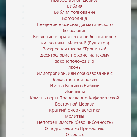
Библия
Библия толкование
Богородица
Введение в основы догматического
богословия
Введение в православное богословие /
митрополит Макарий (Булгаков)
Воскресная школа "Тропинка"
Десятословие по христианскому
законоположению
Иконы
Илиотропион, или cообразование с
Божественной волей
Имена Божии в Библии
Именины
Камень веры Православно-Кафолической
Восточной Церкви
Краткий очерк аскетики
Молитвы
Непогреши́мость (безошибочность)
О подготовки ко Причастию
О сектах