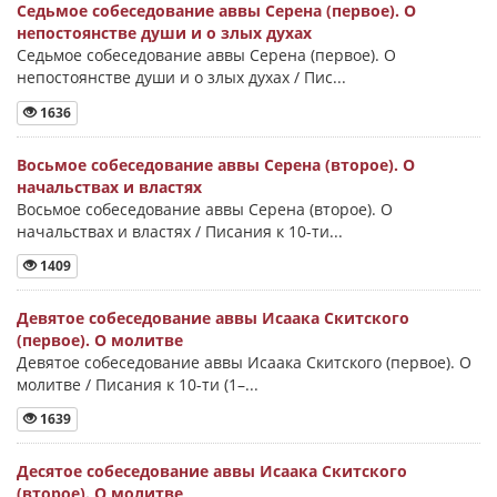
Седьмое собеседование аввы Серена (первое). О
непостоянстве души и о злых духах
Седьмое собеседование аввы Серена (первое). О
непостоянстве души и о злых духах / Пис...
1636
Восьмое собеседование аввы Серена (второе). О
начальствах и властях
Восьмое собеседование аввы Серена (второе). О
начальствах и властях / Писания к 10-ти...
1409
Девятое собеседование аввы Исаака Скитского
(первое). О молитве
Девятое собеседование аввы Исаака Скитского (первое). О
молитве / Писания к 10-ти (1–...
1639
Десятое собеседование аввы Исаака Скитского
(второе). О молитве