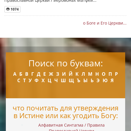
Православной Церкви / иеромонах Матфей...
1074
о Боге и Его Церкви...
Поиск по буквам:
А
Б
В
Г
Д
Е
Ж
З
И
Й
К
Л
М
Н
О
П
Р
С
Т
У
Ф
Х
Ц
Ч
Ш
Щ
Ъ
Ы
Ь
Э
Ю
Я
что почитать для утверждения
в Истине или как угодить Богу:
Алфавитная Синтагма / Правила
Православной Церкви