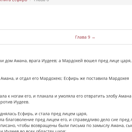
Глава 9 →
ри дом Амана, врага Иудеев; а Мардохей вошел пред лице царя,
у Амана, и отдал его Мардохею; Есфирь же поставила Мардохея
ла к ногам его, и плакала и умоляла его отвратить злобу Амана
против Иудеев.
однялась Есфирь, и стала пред лицем царя,
ашла благоволение пред лицем его, и справедливо дело сие пред
 написано, чтобы возвращены были письма по замыслу Амана, сы
и Иудеев во всех областях царя;