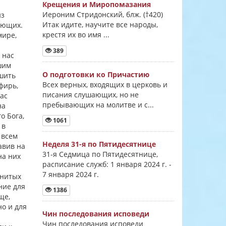
Крещения и Миропомазания
Иероним Стридонский, блж. (†420)
из
Итак идите, научите все народы,
ующих.
крестя их во имя ...
мире,
389
 нас
шим
О подготовки ко Причастию
ишить
Всех верных, входящих в церковь и
фирь,
писания слушающих, но не
ас
пребывающих на молитве и с...
на
о Бога,
1061
 в
 всем
Неделя 31-я по Пятидесятнице
авив на
31-я Седмица по Пятидесятнице,
на них
расписание служб: 1 января 2024 г. -
7 января 2024 г.
енитых
ние для
1386
ще,
но и для
Чин последования исповеди
Чин последования исповеди