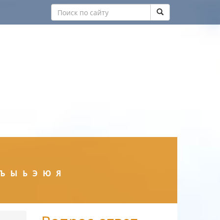
Ъ
Ы
Ь
Э
Ю
Я