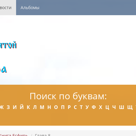
вости
Альбомы
Поиск по буквам:
Ж
З
И
Й
К
Л
М
Н
О
П
Р
С
Т
У
Ф
Х
Ц
Ч
Ш
Щ
Книга Есфирь
Глава 8