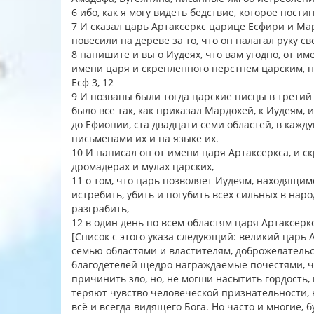
6 ибо, как я могу видеть бедствие, которое пост
7 И сказал царь Артаксеркс царице Есфири и Мар
повесили на дереве за то, что он налагал руку с
8 напишите и вы о Иудеях, что вам угодно, от и
имени царя и скрепленного перстнем царским, 
Есф 3, 12
9 И позваны были тогда царские писцы в третий м
было все так, как приказал Мардохей, к Иудеям,
до Ефиопии, ста двадцати семи областей, в кажду
письменами их и на языке их.
10 И написал он от имени царя Артаксеркса, и с
дромадерах и мулах царских,
11 о том, что царь позволяет Иудеям, находящимс
истребить, убить и погубить всех сильных в наро
разграбить,
12 в один день по всем областям царя Артаксерк
[Список с этого указа следующий: великий царь
семью областями и властителям, доброжелатель
благодетелей щедро награждаемые почестями, 
причинить зло, но, не могши насытить гордость,
теряют чувство человеческой признательности, 
всё и всегда видящего Бога. Но часто и многие,