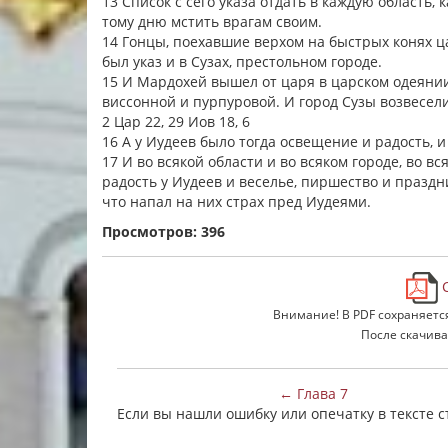
13 Список с сего указа отдать в каждую область,
тому дню мстить врагам своим.
14 Гонцы, поехавшие верхом на быстрых конях ц
был указ и в Сузах, престольном городе.
15 И Мардохей вышел от царя в царском одеянии 
виссонной и пурпуровой. И город Сузы возвесел
2 Цар 22, 29 Иов 18, 6
16 А у Иудеев было тогда освещение и радость, и
17 И во всякой области и во всяком городе, во вс
радость у Иудеев и веселье, пиршество и празд
что напал на них страх пред Иудеями.
Просмотров: 396
С
Внимание! В PDF сохраняетс
После скачива
← Глава 7
Если вы нашли ошибку или опечатку в тексте 