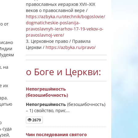
православных иерархов XVII–XIX
веков о православной вере /
https://azbyka.ru/otechnik/bogoslovie/
dogmaticheskie-poslanija-
о от
pravoslavnyh-ierarhov-17-19-vekov-o-
pravoslavnoj-vere/
3. Церковное право / Правила
писано
Церкви /
https://azbyka.ru/pravo/
 Индии
 Иудеям
, на
о Боге и Церкви:
е их
Непогреши́мость
(безошибочность)
ара.
дцатью
Непогреши́мость
(безошибочность)
–
1) свойство, прис...
2679
о
 суда
Чин последования святого
узей,