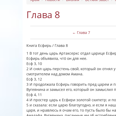
Глава 8
← Глава 7
Книга Есфирь / Глава 8
1 В тот день царь Артаксеркс отдал царице Есфи
Есфирь объявила, что́ он для нее.
Есф 3, 10
2 И снял царь перстень свой, который он отнял 
смотрителем над домом Амана.
Есф 3, 12
3 И продолжала Есфирь говорить пред царем и па
Вугеянина и замысел его, который он замыслил 
Есф 4, 11
4 И простер царь к Есфири золотой скипетр; и п
5 и сказала: если царю благоугодно, и если я н
царя, и нравлюсь я очам его, то пусть было бы
Амадафа, Вугеянина, писанные им об истреблени