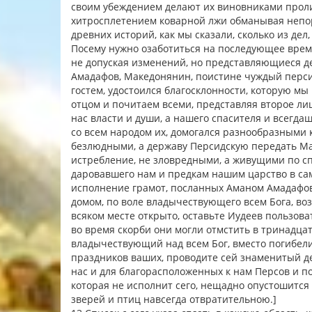
своим убеждением делают их виновниками прол
хитросплетением коварной лжи обманывая непор
древних историй, как мы сказали, сколько из д
Посему нужно озаботиться на последующее время
не допуская изменений, но представляющиеся д
Амадафов, Македонянин, поистине чуждый персид
гостем, удостоился благосклонности, которую мы
отцом и почитаем всеми, представляя второе ли
нас власти и души, а нашего спасителя и всегд
со всем народом их, домогался разнообразными 
безлюдными, а державу Персидскую передать Ма
истребление, не зловредными, а живущими по с
даровавшего нам и предкам нашим царство в сам
исполнение грамот, посланных Аманом Амадафовы
домом, по воле владычествующего всем Бога, воз
всяком месте открыто, оставьте Иудеев пользов
во время скорби они могли отмстить в тринадцат
владычествующий над всем Бог, вместо погибели
праздников ваших, проводите сей знаменитый де
нас и для благорасположенных к нам Персов и п
которая не исполнит сего, нещадно опустошится 
зверей и птиц навсегда отвратительною.]