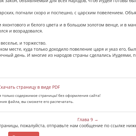
 как закон, объявляемый для всех народов, чтоб Иудеи готовы бы
арских, погнали скоро и поспешно, с царским повелением. Объ
яхонтового и белого цвета и в большом золотом венце, и в ма
ился и возрадовался.
 веселье, и торжество.
яком месте, куда только доходило повеление царя и указ его, бы
ничный день. И многие из народов страны сделались Иудеями, 
качать страницу в виде PDF
я только содержимое страницы! без оформления сайта!
ния файла, вы сможете его распечатать.
Глава 9 →
страницы, пожалуйста, отправьте нам сообщение по ссылке ниж