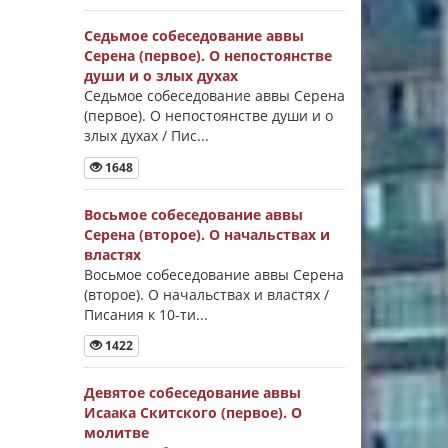
Седьмое собеседование аввы
Серена (первое). О непостоянстве
души и о злых духах
Седьмое собеседование аввы Серена
(первое). О непостоянстве души и о
злых духах / Пис...
1648
Восьмое собеседование аввы
Серена (второе). О начальствах и
властях
Восьмое собеседование аввы Серена
(второе). О начальствах и властях /
Писания к 10-ти...
1422
Девятое собеседование аввы
Исаака Скитского (первое). О
молитве