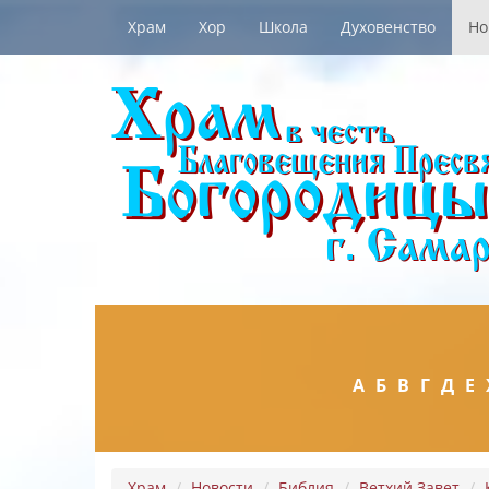
Храм
Хор
Школа
Духовенство
Но
А
Б
В
Г
Д
Е
Храм
Новости
Библия
Ветхий Завет