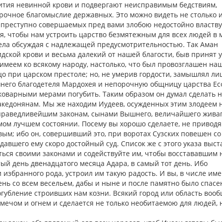
ития невинной крови и подвергают неисправимым бедствиям,
очное благомыслие державных. Это можно видеть не столько 
ел, преступно совершаемых пред вами злобою недостойно властв
, чтобы нам устроить царство безмятежным для всех людей в 
ела обсуждая с надлежащей предусмотрительностью. Так Аман
ской крови и весьма далекий от нашей благости, быв принят у
 имеем ко всякому народу, настолько, что был провозглашен на
цо при царском престоле; но, не умерив гордости, замышлял л
ашнего благодетеля Мардохея и непорочную общницу царства Ес
коварными мерами погубить. Таким образом он думал сделать н
кедонянам. Мы же находим Иудеев, осужденных этим злодеем 
праведливейшим законам, сынами Вышнего, величайшего живаг
ом лучшем состоянии. Посему вы хорошо сделаете, не приводя
м; ибо он, совершивший это, при воротах Сузских повешен со
давшего ему скоро достойный суд. Список же с этого указа выст
аться своими законами и содействуйте им, чтобы восстававшим 
ый день двенадцатого месяца Адара, в самый тот день. Ибо
 избранного рода, устроил им такую радость. И вы, в числе им
нь со всем весельем, дабы и ныне и после памятно было спасе
огубление строивших нам козни. Всякий город или область вооб
мечом и огнем и сделается не только необитаемою для людей, 