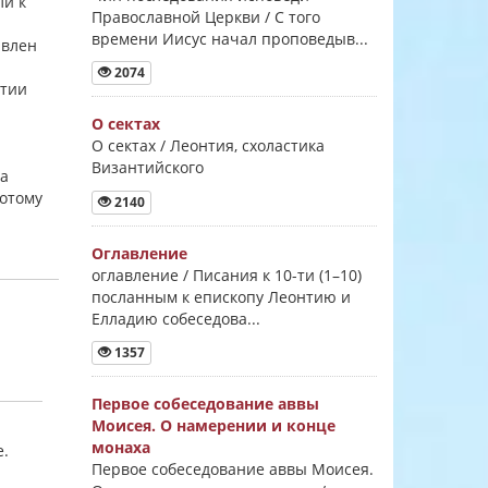
ли к
Православной Церкви / С того
времени Иисус начал проповедыв...
явлен
2074
нтии
О сектах
О сектах / Леонтия, схоластика
Византийского
ла
потому
2140
Оглавление
оглавление / Писания к 10-ти (1–10)
посланным к епископу Леонтию и
Елладию собеседова...
1357
Первое собеседование аввы
Моисея. О намерении и конце
монаха
е.
Первое собеседование аввы Моисея.