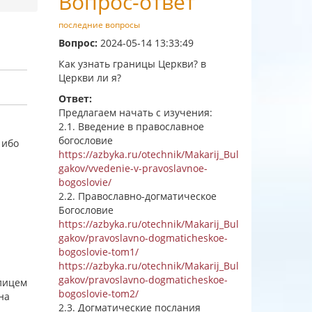
Вопрос-ответ
последние вопросы
Вопрос:
2024-05-14 13:33:49
Как узнать границы Церкви? в
Церкви ли я?
Ответ:
Предлагаем начать с изучения:
2.1. Введение в православное
богословие
 ибо
https://azbyka.ru/otechnik/Makarij_Bul
gakov/vvedenie-v-pravoslavnoe-
bogoslovie/
2.2. Православно-догматическое
Богословие
https://azbyka.ru/otechnik/Makarij_Bul
gakov/pravoslavno-dogmaticheskoe-
bogoslovie-tom1/
https://azbyka.ru/otechnik/Makarij_Bul
gakov/pravoslavno-dogmaticheskoe-
 лицем
bogoslovie-tom2/
на
2.3. Догматические послания