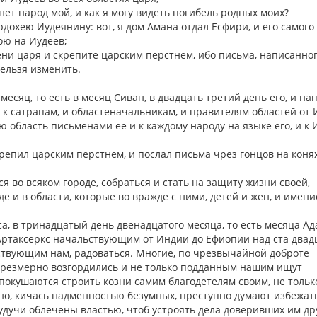
игнет народ мой, и как я могу видеть погибель родных моих?
дохею Иудеянину: вот, я дом Амана отдал Есфири, и его самого
вою на Иудеев;
мени царя и скрепите царским перстнем, ибо письма, написанног
нельзя изменить.
есяц, то есть в месяц Сиван, в двадцать третий день его, и на
 и к сатрапам, и областеначальникам, и правителям областей от
ю область письменами ее и к каждому народу на языке его, и к
крепил царским перстнем, и послал письма чрез гонцов на конях
я во всяком городе, собраться и стать на защиту жизни своей,
де и в области, которые во вражде с ними, детей и жен, и имени
са, в тринадцатый день двенадцатого месяца, то есть месяца Ад
 Артаксеркс начальствующим от Индии до Ефиопии над ста два
ствующим нам, радоваться. Многие, по чрезвычайной доброте
чрезмерно возгордились и не только подданным нашим ищут
 покушаются строить козни самим благодетелям своим, не тольк
но, кичась надменностью безумных, преступно думают избежать
 будучи облечены властью, чтоб устроять дела доверивших им др