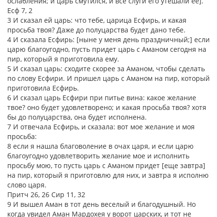
ослабления; и царь смутился, и все слуги его утешали ее].
Есф 7, 2
3 И сказал ей царь: что тебе, царица Есфирь, и какая
просьба твоя? Даже до полуцарства будет дано тебе.
4 И сказала Есфирь: [ныне у меня день праздничный;] если
царю благоугодно, пусть придет царь с Аманом сегодня на
пир, который я приготовила ему.
5 И сказал царь: сходите скорее за Аманом, чтобы сделать
по слову Есфири. И пришел царь с Аманом на пир, который
приготовила Есфирь.
6 И сказал царь Есфири при питье вина: какое желание
твое? оно будет удовлетворено; и какая просьба твоя? хотя
бы до полуцарства, она будет исполнена.
7 И отвечала Есфирь, и сказала: вот мое желание и моя
просьба:
8 если я нашла благоволение в очах царя, и если царю
благоугодно удовлетворить желание мое и исполнить
просьбу мою, то пусть царь с Аманом придет [еще завтра]
на пир, который я приготовлю для них, и завтра я исполню
слово царя.
Притч 26, 26 Сир 11, 32
9 И вышел Аман в тот день веселый и благодушный. Но
когда увидел Аман Мардохея у ворот царских, и тот не