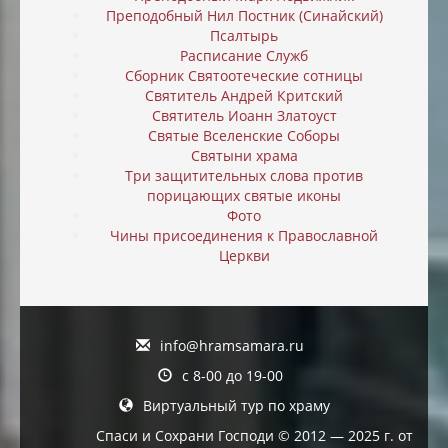
Преподобный Нил Постник (Синайский)
Псалтырь
Расписание Служб
Сборник Святоотеческие сотницы
Святитель Андрей Критский
Святитель Иоанн Златоуст
Святые Вселенские Соборы
Святыни храма
Три защитительных слова против
порицающих святые иконы
Фото
Чины присоединения к Православной
Церкви
info@hramsamara.ru
с 8-00 до 19-00
Виртуальный тур по храму
Спаси и Сохрани Господи © 2012 — 2025 г. от