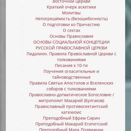
Восточной Церкви
Краткий очерк аскетики
Молитвы
Непогреши́мость (безошибочность)
О подготовки ко Причастию
О сектах
Основы Православия
ОСНОВЫ СОЦИАЛЬНОЙ КОНЦЕПЦИИ
РУССКОЙ ПРАВОСЛАВНОЙ ЦЕРКВИ
Пидалион. Правила Православной Церкви с
толкованиями
Писания к 10-ти
Поучения огласительные и
тайноводственные
Правила Святых Апостолов и Вселенских
соборов с толкованиями
Православно-догматическое Богословие /
митрополит Макарий (Булгаков)
Православный противосектантский
катехизис
Преподобный Ефрем Сирин
Преподобный Макарий Египетский
Преподобный Марк Подвижник