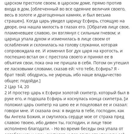
царском престоле своем, в царском доме, прямо против
входа в дом, [облеченный во все одеяние величия своего,
весь в золоте и драгоценных камнях, и был весьма
страшен]. Когда царь увидел царицу Есфирь, стоящую на
дворе, она нашла милость в глазах его. [Обратив лице свое,
пламеневшее славою, он взглянул с сильным гневом; и
царица упала духом и изменилась в лице своем от
ослабления и склонилась на голову служанки, которая
сопровождала ее. И изменил Бог дух царя на кротость, и
поспешно встал он с престола своего и принял ее в
объятия свои, пока она не пришла в себя. Потом он утешил
ее ласковыми словами, сказав ей: что тебе, Есфирь? Я -
брат твой; ободрись, не умрешь, ибо наше владычество
общее; подойди.]
2 Цар 14, 20
2 И простер царь к Есфири золотой скипетр, который был в
руке его, и подошла Есфирь и коснулась конца скипетра, [и
положил царь скипетр на шею ее и поцеловал ее и сказал:
говори мне. И сказала она: я видела в тебе, господин, как
бы Ангела Божия, и смутилось сердце мое от страха пред
славою твоею, ибо дивен ты, господин, и лице твое
исполнено благодати. - Но во время беседы она упала от