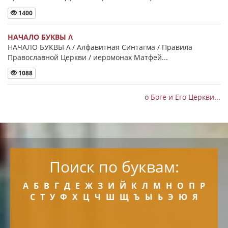
1400
НАЧАЛО БУКВЫ Λ
НАЧАЛО БУКВЫ Λ / Алфавитная Синтагма / Правила
Православной Церкви / иеромонах Матфей...
1088
о Боге и Его Церкви...
Поиск по буквам:
А
Б
В
Г
Д
Е
Ж
З
И
Й
К
Л
М
Н
О
П
Р
С
Т
У
Ф
Х
Ц
Ч
Ш
Щ
Ъ
Ы
Ь
Э
Ю
Я