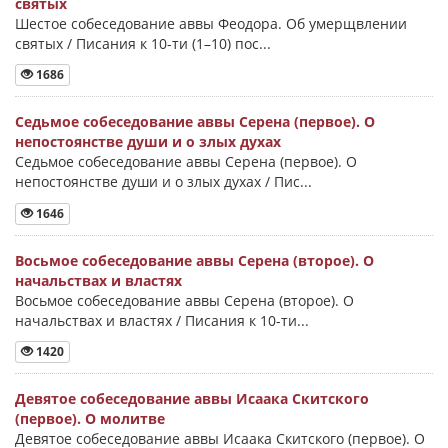
святых
Шестое собеседование аввы Феодора. Об умерщвлении
святых / Писания к 10-ти (1–10) пос...
1686
Седьмое собеседование аввы Серена (первое). О
непостоянстве души и о злых духах
Седьмое собеседование аввы Серена (первое). О
непостоянстве души и о злых духах / Пис...
1646
Восьмое собеседование аввы Серена (второе). О
начальствах и властях
Восьмое собеседование аввы Серена (второе). О
начальствах и властях / Писания к 10-ти...
1420
Девятое собеседование аввы Исаака Скитского
(первое). О молитве
Девятое собеседование аввы Исаака Скитского (первое). О