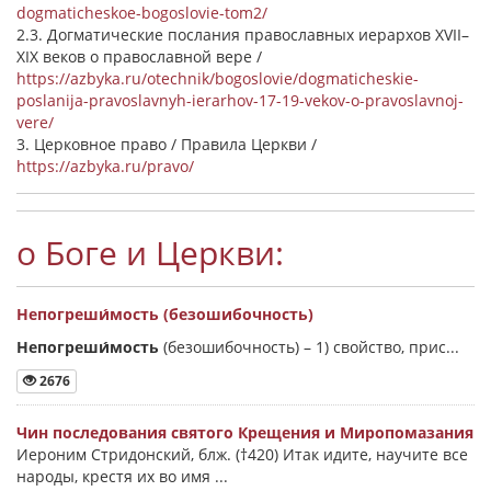
dogmaticheskoe-bogoslovie-tom2/
2.3. Догматические послания православных иерархов XVII–
XIX веков о православной вере /
https://azbyka.ru/otechnik/bogoslovie/dogmaticheskie-
poslanija-pravoslavnyh-ierarhov-17-19-vekov-o-pravoslavnoj-
vere/
3. Церковное право / Правила Церкви /
https://azbyka.ru/pravo/
о Боге и Церкви:
Непогреши́мость (безошибочность)
Непогреши́мость
(безошибочность) –
1) свойство, прис...
2676
Чин последования святого Крещения и Миропомазания
Иероним Стридонский, блж. (†420) Итак идите, научите все
народы, крестя их во имя ...