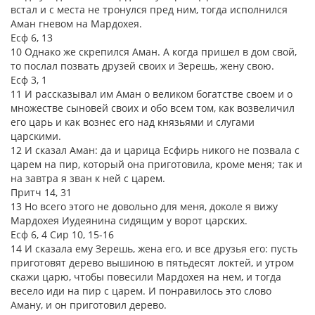
встал и с места не тронулся пред ним, тогда исполнился
Аман гневом на Мардохея.
Есф 6, 13
10 Однако же скрепился Аман. А когда пришел в дом свой,
то послал позвать друзей своих и Зерешь, жену свою.
Есф 3, 1
11 И рассказывал им Аман о великом богатстве своем и о
множестве сыновей своих и обо всем том, как возвеличил
его царь и как вознес его над князьями и слугами
царскими.
12 И сказал Аман: да и царица Есфирь никого не позвала с
царем на пир, который она приготовила, кроме меня; так и
на завтра я зван к ней с царем.
Притч 14, 31
13 Но всего этого не довольно для меня, доколе я вижу
Мардохея Иудеянина сидящим у ворот царских.
Есф 6, 4 Сир 10, 15-16
14 И сказала ему Зерешь, жена его, и все друзья его: пусть
приготовят дерево вышиною в пятьдесят локтей, и утром
скажи царю, чтобы повесили Мардохея на нем, и тогда
весело иди на пир с царем. И понравилось это слово
Аману, и он приготовил дерево.