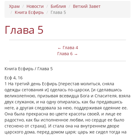
Храм
Новости
Библия
Ветхий Завет
Книга Есфирь
Глава 5
Глава 5
← Глава 4
Глава 6 →
Книга Есфирь / Глава 5
Есф 4, 16
1 На третий день Есфирь [перестав молиться, сняла
одежды сетования и] оделась по-царски, [и сделавшись
великолепною, призывая всевидца Бога и Спасителя, взяла
двух служанок, и на одну опиралась, как бы предавшись
неге, а другая следовала за нею, поддерживая одеяние ее.
Она была прекрасна во цвете красоты своей, и лице ее
радостно, как бы исполненное любви, но сердце ее было
стеснено от страха]. И стала она на внутреннем дворе
царского дома, перед домом царя; царь же сидел тогда на