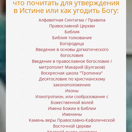
что почитать для утверждения
в Истине или как угодить Богу:
Алфавитная Синтагма / Правила
Православной Церкви
Библия
Библия толкование
Богородица
Введение в основы догматического
богословия
Введение в православное богословие /
митрополит Макарий (Булгаков)
Воскресная школа "Тропинка"
Десятословие по христианскому
законоположению
Иконы
Илиотропион, или cообразование с
Божественной волей
Имена Божии в Библии
Именины
Камень веры Православно-Кафолической
Восточной Церкви
Краткий очерк аскетики