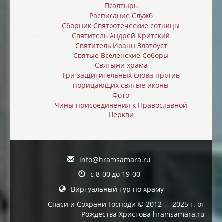
Псалтырь
Расписание Служб
Сборник Святоотеческие сотницы
Святитель Андрей Критский
Святитель Иоанн Златоуст
Святые Вселенские Соборы
Святыни храма
Три защитительных слова против
порицающих святые иконы
Фото
Чины присоединения к Православной
Церкви
info@hramsamara.ru
с 8-00 до 19-00
Виртуальный тур по храму
Спаси и Сохрани Господи © 2012 — 2025 г. от
Рождества Христова hramsamara.ru