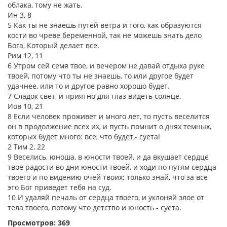
облака, тому не жать.
Ин 3, 8
5 Как ты не знаешь путей ветра и того, как образуются
кости во чреве беременной, так не можешь знать дело
Бога, Который делает все.
Рим 12, 11
6 Утром сей семя твое, и вечером не давай отдыха руке
твоей, потому что ты не знаешь, то или другое будет
удачнее, или то и другое равно хорошо будет.
7 Сладок свет, и приятно для глаз видеть солнце.
Иов 10, 21
8 Если человек проживет и много лет, то пусть веселится
он в продолжение всех их, и пусть помнит о днях темных,
которых будет много: все, что будет,- суета!
2 Тим 2, 22
9 Веселись, юноша, в юности твоей, и да вкушает сердце
твое радости во дни юности твоей, и ходи по путям сердца
твоего и по видению очей твоих; только знай, что за все
это Бог приведет тебя на суд.
10 И удаляй печаль от сердца твоего, и уклоняй злое от
тела твоего, потому что детство и юность - суета.
Просмотров: 369