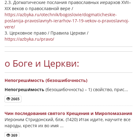
2.3. Догматические послания православных иерархов XVII–
XIX веков о православной вере /
https://azbyka.ru/otechnik/bogoslovie/dogmaticheskie-
poslanija-pravoslavnyh-ierarhov-17-19-vekov-o-pravoslavnoj-
vere/
3. Церковное право / Правила Церкви /
https://azbyka.ru/pravo/
о Боге и Церкви:
Непогреши́мость (безошибочность)
Непогреши́мость
(безошибочность) –
1) свойство, прис...
2665
Чин последования святого Крещения и Миропомазания
Иероним Стридонский, блж. (†420) Итак идите, научите все
народы, крестя их во имя ...
369