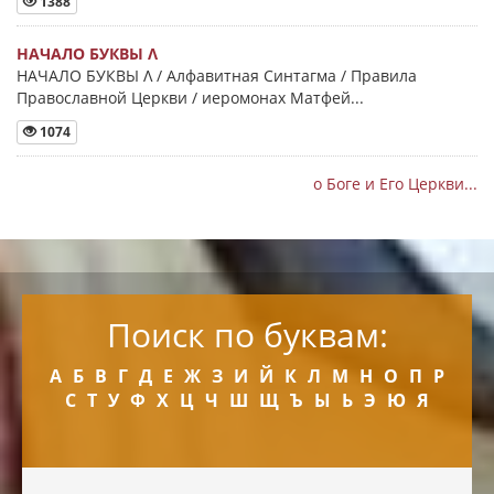
1388
НАЧАЛО БУКВЫ Λ
НАЧАЛО БУКВЫ Λ / Алфавитная Синтагма / Правила
Православной Церкви / иеромонах Матфей...
1074
о Боге и Его Церкви...
Поиск по буквам:
А
Б
В
Г
Д
Е
Ж
З
И
Й
К
Л
М
Н
О
П
Р
С
Т
У
Ф
Х
Ц
Ч
Ш
Щ
Ъ
Ы
Ь
Э
Ю
Я