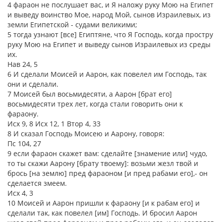
4 фараон не послушает вас, и Я наложу руку Мою на Египет
и выведу воинство Мое, народ Мой, сынов Израилевых, из
земли Египетской - судами великими;
5 тогда узнают [все] Египтяне, что Я Господь, когда простру
руку Мою на Египет и выведу сынов Израилевых из среды
их.
Нав 24, 5
6 И сделали Моисей и Аарон, как повелел им Господь, так
они и сделали.
7 Моисей был восьмидесяти, а Аарон [брат его]
восьмидесяти трех лет, когда стали говорить они к
фараону.
Исх 9, 8 Исх 12, 1 Втор 4, 33
8 И сказал Господь Моисею и Аарону, говоря:
Пс 104, 27
9 если фараон скажет вам: сделайте [знамение или] чудо,
то ты скажи Аарону [брату твоему]: возьми жезл твой и
брось [на землю] пред фараоном [и пред рабами его],- он
сделается змеем.
Исх 4, 3
10 Моисей и Аарон пришли к фараону [и к рабам его] и
сделали так, как повелел [им] Господь. И бросил Аарон