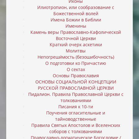
Иконы
Илиотропион, или cообразование с
Божественной волей
Имена Божии в Библии
Именины
Камень веры Православно-Кафолической
Восточной Церкви
Краткий очерк аскетики
Молитвы
Непогреши́мость (безошибочность)
О подготовки ко Причастию
О сектах
Основы Православия
ОСНОВЫ СОЦИАЛЬНОЙ КОНЦЕПЦИИ
РУССКОЙ ПРАВОСЛАВНОЙ ЦЕРКВИ
Пидалион. Правила Православной Церкви с
толкованиями
Писания к 10-ти
Поучения огласительные и
тайноводственные
Правила Святых Апостолов и Вселенских
соборов с толкованиями
Православно-догматическое Богословие /