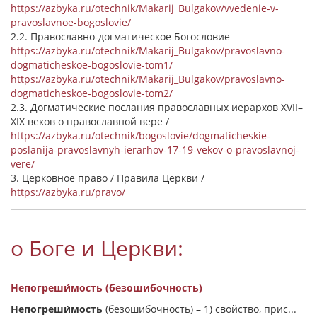
https://azbyka.ru/otechnik/Makarij_Bulgakov/vvedenie-v-
pravoslavnoe-bogoslovie/
2.2. Православно-догматическое Богословие
https://azbyka.ru/otechnik/Makarij_Bulgakov/pravoslavno-
dogmaticheskoe-bogoslovie-tom1/
https://azbyka.ru/otechnik/Makarij_Bulgakov/pravoslavno-
dogmaticheskoe-bogoslovie-tom2/
2.3. Догматические послания православных иерархов XVII–
XIX веков о православной вере /
https://azbyka.ru/otechnik/bogoslovie/dogmaticheskie-
poslanija-pravoslavnyh-ierarhov-17-19-vekov-o-pravoslavnoj-
vere/
3. Церковное право / Правила Церкви /
https://azbyka.ru/pravo/
о Боге и Церкви:
Непогреши́мость (безошибочность)
Непогреши́мость
(безошибочность) –
1) свойство, прис...