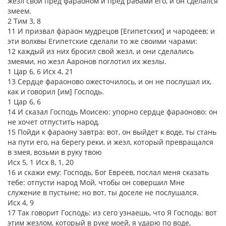
жезл свой пред фараоном и пред рабами его, и он сделался
змеем.
2 Тим 3, 8
11 И призвал фараон мудрецов [Египетских] и чародеев; и
эти волхвы Египетские сделали то же своими чарами:
12 каждый из них бросил свой жезл, и они сделались
змеями, но жезл Ааронов поглотил их жезлы.
1 Цар 6, 6 Исх 4, 21
13 Сердце фараоново ожесточилось, и он не послушал их,
как и говорил [им] Господь.
1 Цар 6, 6
14 И сказал Господь Моисею: упорно сердце фараоново: он
не хочет отпустить народ.
15 Пойди к фараону завтра: вот, он выйдет к воде, ты стань
на пути его, на берегу реки, и жезл, который превращался
в змея, возьми в руку твою
Исх 5, 1 Исх 8, 1, 20
16 и скажи ему: Господь, Бог Евреев, послал меня сказать
тебе: отпусти народ Мой, чтобы он совершил Мне
служение в пустыне; но вот, ты доселе не послушался.
Исх 4, 9
17 Так говорит Господь: из сего узнаешь, что Я Господь: вот
этим жезлом, который в руке моей, я ударю по воде,