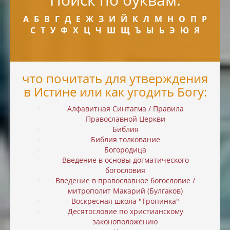
А
Б
В
Г
Д
Е
Ж
З
И
Й
К
Л
М
Н
О
П
Р
С
Т
У
Ф
Х
Ц
Ч
Ш
Щ
Ъ
Ы
Ь
Э
Ю
Я
что почитать для утверждения
в Истине или как угодить Богу:
Алфавитная Синтагма / Правила
Православной Церкви
Библия
Библия толкование
Богородица
Введение в основы догматического
богословия
Введение в православное богословие /
митрополит Макарий (Булгаков)
Воскресная школа "Тропинка"
Десятословие по христианскому
законоположению