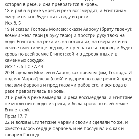
которая в реке, и она превратится в кровь,
18 и рыба в реке умрет, и река воссмердит, и Египтянам
омерзительно будет пить воду из реки.
Исх 8, 5
19 И сказал Господь Моисею: скажи Аарону [брату твоему]:
возьми жезл твой [в руку твою] и простри руку твою на
воды Египтян: на реки их, на потоки их, на озера их и на
всякое вместилище вод их,- и превратятся в кровь, и будет
кровь по всей земле Египетской и в деревянных и в
каменных сосудах.
Исх 17, 5 Пс 77, 44
20 И сделали Моисей и Аарон, как повелел [им] Господь. И
поднял [Аарон] жезл [свой] и ударил по воде речной пред
глазами фараона и пред глазами рабов его, и вся вода в
реке превратилась в кровь,
21 и рыба в реке вымерла, и река воссмердела, и Египтяне
не могли пить воды из реки; и была кровь по всей земле
Египетской.
Прем 17, 7
22 И волхвы Египетские чарами своими сделали то же. И
ожесточилось сердце фараона, и не послушал их, как и
говорил Господь.