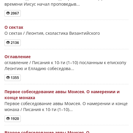
времени Иисус начал проповедыв...
2067
О сектах
О сектах / Леонтия, схоластика Византийского
2136
Оглавление
оглавление / Писания к 10-ти (1–10) посланным к епископу
Леонтию и Елладию собеседова...
1355
Первое собеседование аввы Моисея. О намерении и
конце монаха
Первое собеседование аввы Моисея. О намерении и конце
монаха / Писания к 10-ти (1–10)...
1920
Второе собеседование аввы Моисея. О