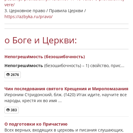
vere/
3. Церковное право / Правила Церкви /
https://azbyka.ru/pravo/
о Боге и Церкви:
Непогреши́мость (безошибочность)
Непогреши́мость
(безошибочность) –
1) свойство, прис...
2676
Чин последования святого Крещения и Миропомазания
Иероним Стридонский, блж. (†420) Итак идите, научите все
народы, крестя их во имя ...
383
О подготовки ко Причастию
Всех верных, входящих в церковь и писания слушающих,