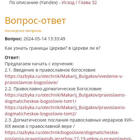
По описанию (Yandex) -
Исход / Глава 32
Вопрос-ответ
последние вопросы
Вопрос:
2024-05-14 13:33:49
Как узнать границы Церкви? в Церкви ли я?
Ответ:
Предлагаем начать с изучения:
2.1. Введение в православное богословие
https://azbyka.ru/otechnik/Makarij_Bulgakov/vvedenie-v-
pravoslavnoe-bogoslovie/
2.2. Православно-догматическое Богословие
https://azbyka.ru/otechnik/Makarij_Bulgakov/pravoslavno-
dogmaticheskoe-bogoslovie-tom1/
https://azbyka.ru/otechnik/Makarij_Bulgakov/pravoslavno-
dogmaticheskoe-bogoslovie-tom2/
2.3. Догматические послания православных иерархов XVII–
XIX веков о православной вере /
https://azbyka.ru/otechnik/bogoslovie/dogmaticheskie-
poslanija-pravoslavnyh-ierarhov-17-19-vekov-o-pravoslavnoj-