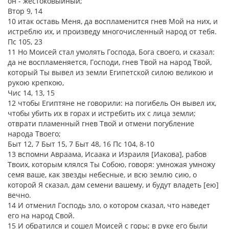
он - жестоковыйный;
Втор 9, 14
10 итак оставь Меня, да воспламенится гнев Мой на них, и
истреблю их, и произведу многочисленный народ от тебя.
Пс 105, 23
11 Но Моисей стал умолять Господа, Бога своего, и сказал:
да не воспламеняется, Господи, гнев Твой на народ Твой,
который Ты вывел из земли Египетской силою великою и
рукою крепкою,
Чис 14, 13, 15
12 чтобы Египтяне не говорили: на погибель Он вывел их,
чтобы убить их в горах и истребить их с лица земли;
отврати пламенный гнев Твой и отмени погубление
народа Твоего;
Быт 12, 7 Быт 15, 7 Быт 48, 16 Пс 104, 8-10
13 вспомни Авраама, Исаака и Израиля [Иакова], рабов
Твоих, которым клялся Ты Собою, говоря: умножая умножу
семя ваше, как звезды небесные, и всю землю сию, о
которой Я сказал, дам семени вашему, и будут владеть [ею]
вечно.
14 И отменил Господь зло, о котором сказал, что наведет
его на народ Свой.
15 И обратился и сошел Моисей с горы; в руке его были