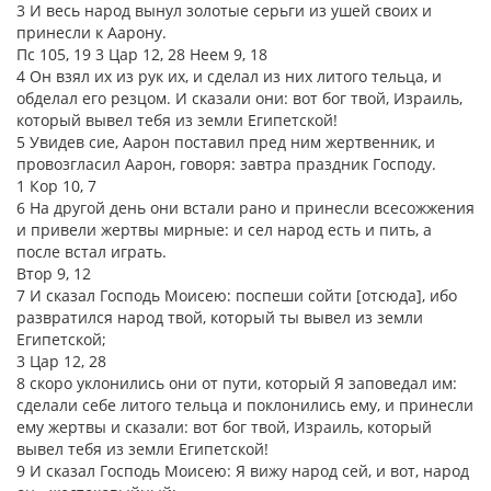
3 И весь народ вынул золотые серьги из ушей своих и
принесли к Аарону.
Пс 105, 19 3 Цар 12, 28 Неем 9, 18
4 Он взял их из рук их, и сделал из них литого тельца, и
обделал его резцом. И сказали они: вот бог твой, Израиль,
который вывел тебя из земли Египетской!
5 Увидев сие, Аарон поставил пред ним жертвенник, и
провозгласил Аарон, говоря: завтра праздник Господу.
1 Кор 10, 7
6 На другой день они встали рано и принесли всесожжения
и привели жертвы мирные: и сел народ есть и пить, а
после встал играть.
Втор 9, 12
7 И сказал Господь Моисею: поспеши сойти [отсюда], ибо
развратился народ твой, который ты вывел из земли
Египетской;
3 Цар 12, 28
8 скоро уклонились они от пути, который Я заповедал им:
сделали себе литого тельца и поклонились ему, и принесли
ему жертвы и сказали: вот бог твой, Израиль, который
вывел тебя из земли Египетской!
9 И сказал Господь Моисею: Я вижу народ сей, и вот, народ