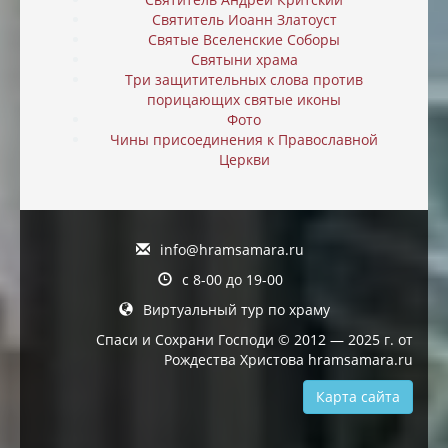
Святитель Иоанн Златоуст
Святые Вселенские Соборы
Святыни храма
Три защитительных слова против
порицающих святые иконы
Фото
Чины присоединения к Православной
Церкви
info@hramsamara.ru
с 8-00 до 19-00
Виртуальный тур по храму
Спаси и Сохрани Господи © 2012 — 2025 г. от
Рождества Христова hramsamara.ru
Карта сайта