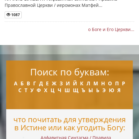
Православной Церкви / иеромонах Матфей...
1087
о Боге и Его Церкви...
Поиск по буквам:
А
Б
В
Г
Д
Е
Ж
З
И
Й
К
Л
М
Н
О
П
Р
С
Т
У
Ф
Х
Ц
Ч
Ш
Щ
Ъ
Ы
Ь
Э
Ю
Я
что почитать для утверждения
в Истине или как угодить Богу:
Алфавитная Синтагма / Правила