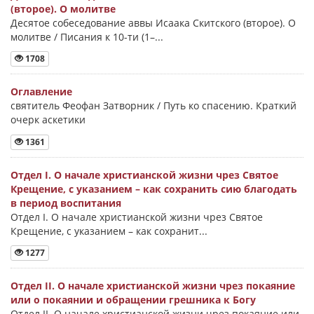
(второе). О молитве
Десятое собеседование аввы Исаака Скитского (второе). О
молитве / Писания к 10-ти (1–...
1708
Оглавление
святитель Феофан Затворник / Путь ко спасению. Краткий
очерк аскетики
1361
Отдел I. О начале христианской жизни чрез Святое
Крещение, с указанием – как сохранить сию благодать
в период воспитания
Отдел I. О начале христианской жизни чрез Святое
Крещение, с указанием – как сохранит...
1277
Отдел II. О начале христианской жизни чрез покаяние
или о покаянии и обращении грешника к Богу
Отдел II. О начале христианской жизни чрез покаяние или