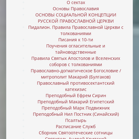
О сектах
Основы Православия
ОСНОВЫ СОЦИАЛЬНОЙ КОНЦЕПЦИИ
РУССКОЙ ПРАВОСЛАВНОЙ ЦЕРКВИ
Пидалион. Правила Православной Церкви с
толкованиями
Писания к 10-ти
Поучения огласительные и
тайноводственные
Правила Святых Апостолов и Вселенских
соборов с толкованиями
Православно-догматическое Богословие /
митрополит Макарий (Булгаков)
Православный противосектантский
катехизис
Преподобный Ефрем Сирин
Преподобный Макарий Египетский
Преподобный Марк Подвижник
Преподобный Нил Постник (Синайский)
Псалтырь
Расписание Служб
Сборник Святоотеческие сотницы
Святитель Андрей Критский