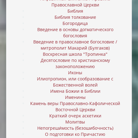
Православной Церкви
Библия
Библия толкование
Богородица
Введение в основы догматического
богословия
Введение в православное богословие /
митрополит Макарий (Булгаков)
Воскресная школа "Тропинка"
Десятословие по христианскому
законоположению
Иконы
Илиотропион, или cообразование с
Божественной волей
Имена Божии в Библии
Именины
Камень веры Православно-Кафолической
Восточной Церкви
Краткий очерк аскетики
Молитвы
Непогреши́мость (безошибочность)
О подготовки ко Причастию