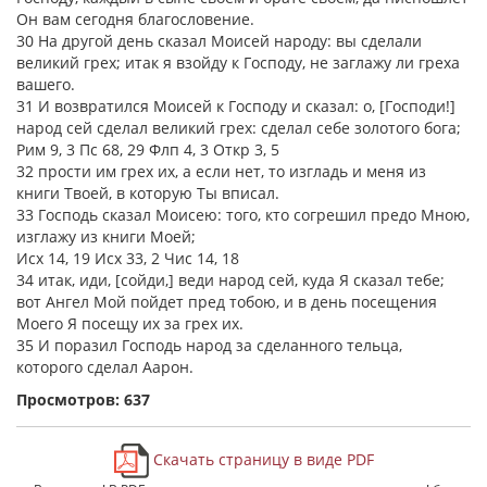
Он вам сегодня благословение.
30 На другой день сказал Моисей народу: вы сделали
великий грех; итак я взойду к Господу, не заглажу ли греха
вашего.
31 И возвратился Моисей к Господу и сказал: о, [Господи!]
народ сей сделал великий грех: сделал себе золотого бога;
Рим 9, 3 Пс 68, 29 Флп 4, 3 Откр 3, 5
32 прости им грех их, а если нет, то изгладь и меня из
книги Твоей, в которую Ты вписал.
33 Господь сказал Моисею: того, кто согрешил предо Мною,
изглажу из книги Моей;
Исх 14, 19 Исх 33, 2 Чис 14, 18
34 итак, иди, [сойди,] веди народ сей, куда Я сказал тебе;
вот Ангел Мой пойдет пред тобою, и в день посещения
Моего Я посещу их за грех их.
35 И поразил Господь народ за сделанного тельца,
которого сделал Аарон.
Просмотров: 637
Скачать страницу в виде PDF