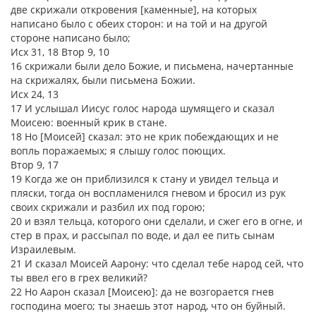
две скрижали откровения [каменные], на которых
написано было с обеих сторон: и на той и на другой
стороне написано было;
Исх 31, 18 Втор 9, 10
16 скрижали были дело Божие, и письмена, начертанные
на скрижалях, были письмена Божии.
Исх 24, 13
17 И услышал Иисус голос народа шумящего и сказал
Моисею: военный крик в стане.
18 Но [Моисей] сказал: это не крик побеждающих и не
вопль поражаемых; я слышу голос поющих.
Втор 9, 17
19 Когда же он приблизился к стану и увидел тельца и
пляски, тогда он воспламенился гневом и бросил из рук
своих скрижали и разбил их под горою;
20 и взял тельца, которого они сделали, и сжег его в огне, и
стер в прах, и рассыпал по воде, и дал ее пить сынам
Израилевым.
21 И сказал Моисей Аарону: что сделал тебе народ сей, что
ты ввел его в грех великий?
22 Но Аарон сказал [Моисею]: да не возгорается гнев
господина моего; ты знаешь этот народ, что он буйный.