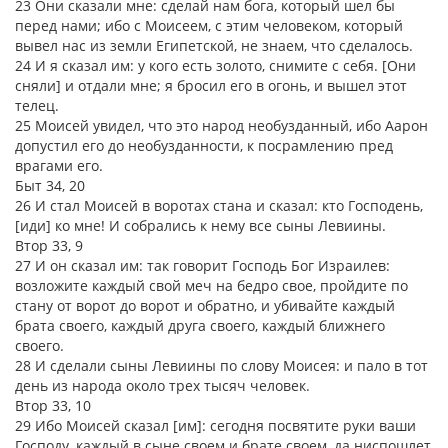
23 Они сказали мне: сделай нам бога, который шел бы
перед нами; ибо с Моисеем, с этим человеком, который
вывел нас из земли Египетской, не знаем, что сделалось.
24 И я сказал им: у кого есть золото, снимите с себя. [Они
сняли] и отдали мне; я бросил его в огонь, и вышел этот
телец.
25 Моисей увидел, что это народ необузданный, ибо Аарон
допустил его до необузданности, к посрамлению пред
врагами его.
Быт 34, 20
26 И стал Моисей в воротах стана и сказал: кто Господень,
[иди] ко мне! И собрались к нему все сыны Левиины.
Втор 33, 9
27 И он сказал им: так говорит Господь Бог Израилев:
возложите каждый свой меч на бедро свое, пройдите по
стану от ворот до ворот и обратно, и убивайте каждый
брата своего, каждый друга своего, каждый ближнего
своего.
28 И сделали сыны Левиины по слову Моисея: и пало в тот
день из народа около трех тысяч человек.
Втор 33, 10
29 Ибо Моисей сказал [им]: сегодня посвятите руки ваши
Господу, каждый в сыне своем и брате своем, да ниспошлет