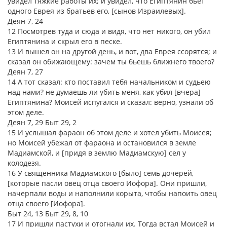
увидел тяжкие работы их; и увидел, что Египтянин бьет
одного Еврея из братьев его, [сынов Израилевых].
Деян 7, 24
12 Посмотрев туда и сюда и видя, что нет никого, он убил
Египтянина и скрыл его в песке.
13 И вышел он на другой день, и вот, два Еврея ссорятся; и
сказал он обижающему: зачем ты бьешь ближнего твоего?
Деян 7, 27
14 А тот сказал: кто поставил тебя начальником и судьею
над нами? не думаешь ли убить меня, как убил [вчера]
Египтянина? Моисей испугался и сказал: верно, узнали об
этом деле.
Деян 7, 29 Быт 29, 2
15 И услышал фараон об этом деле и хотел убить Моисея;
но Моисей убежал от фараона и остановился в земле
Мадиамской, и [придя в землю Мадиамскую] сел у
колодезя.
16 У священника Мадиамского [было] семь дочерей,
[которые пасли овец отца своего Иофора]. Они пришли,
начерпали воды и наполнили корыта, чтобы напоить овец
отца своего [Иофора].
Быт 24, 13 Быт 29, 8, 10
17 И пришли пастухи и отогнали их. Тогда встал Моисей и