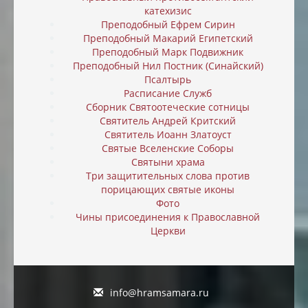
катехизис
Преподобный Ефрем Сирин
Преподобный Макарий Египетский
Преподобный Марк Подвижник
Преподобный Нил Постник (Синайский)
Псалтырь
Расписание Служб
Сборник Святоотеческие сотницы
Святитель Андрей Критский
Святитель Иоанн Златоуст
Святые Вселенские Соборы
Святыни храма
Три защитительных слова против
порицающих святые иконы
Фото
Чины присоединения к Православной
Церкви
info@hramsamara.ru