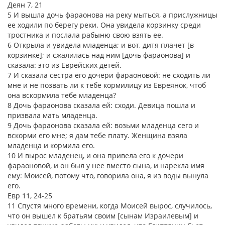
Деян 7, 21
5 И вышла дочь фараонова на реку мыться, а прислужницы
ее ходили по берегу реки. Она увидела корзинку среди
тростника и послала рабыню свою взять ее.
6 Открыла и увидела младенца; и вот, дитя плачет [в
корзинке]; и сжалилась над ним [дочь фараонова] и
сказала: это из Еврейских детей.
7 И сказала сестра его дочери фараоновой: не сходить ли
мне и не позвать ли к тебе кормилицу из Евреянок, чтоб
она вскормила тебе младенца?
8 Дочь фараонова сказала ей: сходи. Девица пошла и
призвала мать младенца.
9 Дочь фараонова сказала ей: возьми младенца сего и
вскорми его мне; я дам тебе плату. Женщина взяла
младенца и кормила его.
10 И вырос младенец, и она привела его к дочери
фараоновой, и он был у нее вместо сына, и нарекла имя
ему: Моисей, потому что, говорила она, я из воды вынула
его.
Евр 11, 24-25
11 Спустя много времени, когда Моисей вырос, случилось,
что он вышел к братьям своим [сынам Израилевым] и