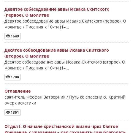
Девятое собеседование аввы Исаака Скитского
(первое). О молитве
Девятое собеседование аввы Исаака Скитского (первое). О
молитве / Писания к 10-ти (1–...
1649
Десятое собеседование аввы Исаака Скитского
(второе). О молитве
Десятое собеседование аввы Исаака Скитского (второе). О
молитве / Писания к 10-ти (1–...
1708
Оглавление
святитель Феофан Затворник / Путь ко спасению. Краткий
очерк аскетики
1361
Отдел I. О начале христианской жизни чрез Святое
Крещение, с указанием – как сохранить сию благодать