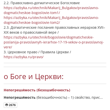
2.2. Православно-догматическое Богословие
https://azbyka.ru/otechnik/Makarij_Bulgakov/pravoslavno-
dogmaticheskoe-bogoslovie-tom1/
https://azbyka.ru/otechnik/Makarij_Bulgakov/pravoslavno-
dogmaticheskoe-bogoslovie-tom2/
2.3. Догматические послания православных иерархов XVII–
XIX веков о православной вере /
https://azbyka.ru/otechnik/bogoslovie/dogmaticheskie-
poslanija-pravoslavnyh-ierarhov-17-19-vekov-o-pravoslavnoj-
vere/
3. Церковное право / Правила Церкви /
https://azbyka.ru/pravo/
о Боге и Церкви:
Непогреши́мость (безошибочность)
Непогреши́мость
(безошибочность) –
1) свойство, прис...
2676