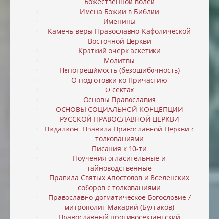
Божественной волей
Имена Божии в Библии
Именины
Камень веры Православно-Кафолической
Восточной Церкви
Краткий очерк аскетики
Молитвы
Непогреши́мость (безошибочность)
О подготовки ко Причастию
О сектах
Основы Православия
ОСНОВЫ СОЦИАЛЬНОЙ КОНЦЕПЦИИ
РУССКОЙ ПРАВОСЛАВНОЙ ЦЕРКВИ
Пидалион. Правила Православной Церкви с
толкованиями
Писания к 10-ти
Поучения огласительные и
тайноводственные
Правила Святых Апостолов и Вселенских
соборов с толкованиями
Православно-догматическое Богословие /
митрополит Макарий (Булгаков)
Православный противосектантский