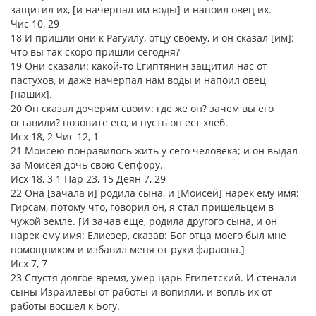
защитил их, [и начерпал им воды] и напоил овец их.
Чис 10, 29
18 И пришли они к Рагуилу, отцу своему, и он сказал [им]:
что вы так скоро пришли сегодня?
19 Они сказали: какой-то Египтянин защитил нас от
пастухов, и даже начерпал нам воды и напоил овец
[наших].
20 Он сказал дочерям своим: где же он? зачем вы его
оставили? позовите его, и пусть он ест хлеб.
Исх 18, 2 Чис 12, 1
21 Моисею понравилось жить у сего человека; и он выдал
за Моисея дочь свою Сепфору.
Исх 18, 3 1 Пар 23, 15 Деян 7, 29
22 Она [зачала и] родила сына, и [Моисей] нарек ему имя:
Гирсам, потому что, говорил он, я стал пришельцем в
чужой земле. [И зачав еще, родила другого сына, и он
нарек ему имя: Елиезер, сказав: Бог отца моего был мне
помощником и избавил меня от руки фараона.]
Исх 7, 7
23 Спустя долгое время, умер царь Египетский. И стенали
сыны Израилевы от работы и вопияли, и вопль их от
работы восшел к Богу.