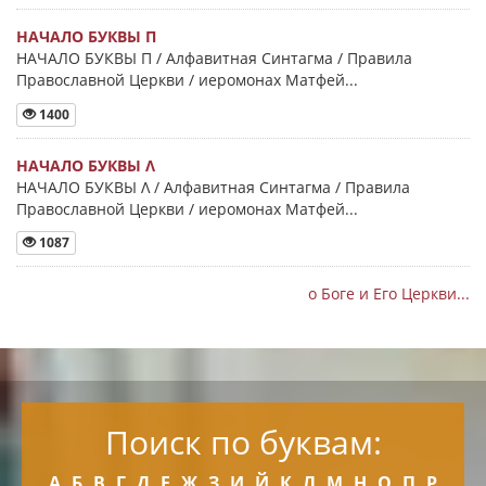
НАЧАЛО БУКВЫ Π
НАЧАЛО БУКВЫ Π / Алфавитная Синтагма / Правила
Православной Церкви / иеромонах Матфей...
1400
НАЧАЛО БУКВЫ Λ
НАЧАЛО БУКВЫ Λ / Алфавитная Синтагма / Правила
Православной Церкви / иеромонах Матфей...
1087
о Боге и Его Церкви...
Поиск по буквам:
А
Б
В
Г
Д
Е
Ж
З
И
Й
К
Л
М
Н
О
П
Р