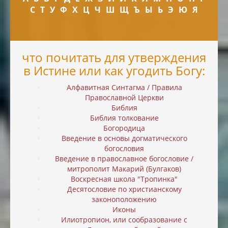
С
Т
У
Ф
Х
Ц
Ч
Ш
Щ
Ъ
Ы
Ь
Э
Ю
Я
что почитать для утверждения
в Истине или как угодить Богу:
Алфавитная Синтагма / Правила
Православной Церкви
Библия
Библия толкование
Богородица
Введение в основы догматического
богословия
Введение в православное богословие /
митрополит Макарий (Булгаков)
Воскресная школа "Тропинка"
Десятословие по христианскому
законоположению
Иконы
Илиотропион, или cообразование с