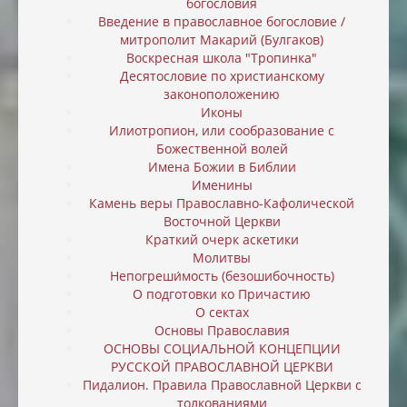
богословия
Введение в православное богословие /
митрополит Макарий (Булгаков)
Воскресная школа "Тропинка"
Десятословие по христианскому
законоположению
Иконы
Илиотропион, или cообразование с
Божественной волей
Имена Божии в Библии
Именины
Камень веры Православно-Кафолической
Восточной Церкви
Краткий очерк аскетики
Молитвы
Непогреши́мость (безошибочность)
О подготовки ко Причастию
О сектах
Основы Православия
ОСНОВЫ СОЦИАЛЬНОЙ КОНЦЕПЦИИ
РУССКОЙ ПРАВОСЛАВНОЙ ЦЕРКВИ
Пидалион. Правила Православной Церкви с
толкованиями