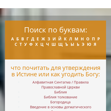
Поиск по буквам:
А
Б
В
Г
Д
Е
Ж
З
И
Й
К
Л
М
Н
О
П
Р
С
Т
У
Ф
Х
Ц
Ч
Ш
Щ
Ъ
Ы
Ь
Э
Ю
Я
что почитать для утверждения
в Истине или как угодить Богу:
Алфавитная Синтагма / Правила
Православной Церкви
Библия
Библия толкование
Богородица
Введение в основы догматического