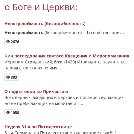
о Боге и Церкви:
Непогреши́мость (безошибочность)
Непогреши́мость
(безошибочность) –
1) свойство, прис...
2676
Чин последования святого Крещения и Миропомазания
Иероним Стридонский, блж. (†420) Итак идите, научите все
народы, крестя их во имя ...
383
О подготовки ко Причастию
Всех верных, входящих в церковь и писания слушающих,
но не пребывающих на молитве и с...
1058
Неделя 31-я по Пятидесятнице
31-я Седмица по Пятидесятнице, расписание служб: 1