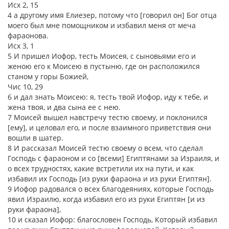
Исх 2, 15
4 а другому имя Елиезер, потому что [говорил он] Бог отца
моего был мне помощником и избавил меня от меча
фараонова.
Исх 3, 1
5 И пришел Иофор, тесть Моисея, с сыновьями его и
женою его к Моисею в пустыню, где он расположился
станом у горы Божией,
Чис 10, 29
6 и дал знать Моисею: я, тесть твой Иофор, иду к тебе, и
жена твоя, и два сына ее с нею.
7 Моисей вышел навстречу тестю своему, и поклонился
[ему], и целовал его, и после взаимного приветствия они
вошли в шатер.
8 И рассказал Моисей тестю своему о всем, что сделал
Господь с фараоном и со [всеми] Египтянами за Израиля, и
о всех трудностях, какие встретили их на пути, и как
избавил их Господь [из руки фараона и из руки Египтян].
9 Иофор радовался о всех благодеяниях, которые Господь
явил Израилю, когда избавил его из руки Египтян [и из
руки фараона],
10 и сказал Иофор: благословен Господь, Который избавил