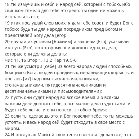
18 ты измучишь и себя и народ сей, который с тобою, ибо
слишком тяжело для тебя это дело: ты один не можешь
исправлять его;
19 итак послушай слов моих; я дам тебе совет, и будет Бог с
тобою: будь ты для народа посредником пред Богом и
представляй Богу дела [его];
20 научай их уставам [Божиим] и законам [Его], указывай
им путь [Его], по которому они должны идти, и дела,
которые они должны делать;
Чис 11, 16 Втор 1, 13 2 Пар 19, 5-6
21 ты же усмотри [себе] из всего народа людей способных,
боящихся Бога, людей правдивых, ненавидящих корысть, и
поставь [их] над ним тысяченачальниками,
стоначальниками, пятидесятиначальниками и
десятиначальниками [и письмоводителями];
22 пусть они судят народ во всякое время и о всяком
важном деле доносят тебе, а все малые дела судят сами: и
будет тебе легче, и они понесут с тобою бремя;
23 если ты сделаешь это, и Бог повелит тебе, то ты можешь
устоять, и весь народ сей будет отходить в свое место с
миром.
24 И послушал Моисей слов тестя своего и сделал все, что