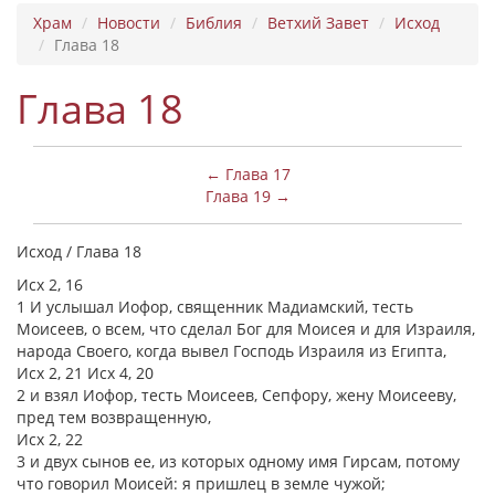
Храм
Новости
Библия
Ветхий Завет
Исход
Глава 18
Глава 18
← Глава 17
Глава 19 →
Исход / Глава 18
Исх 2, 16
1 И услышал Иофор, священник Мадиамский, тесть
Моисеев, о всем, что сделал Бог для Моисея и для Израиля,
народа Своего, когда вывел Господь Израиля из Египта,
Исх 2, 21 Исх 4, 20
2 и взял Иофор, тесть Моисеев, Сепфору, жену Моисееву,
пред тем возвращенную,
Исх 2, 22
3 и двух сынов ее, из которых одному имя Гирсам, потому
что говорил Моисей: я пришлец в земле чужой;