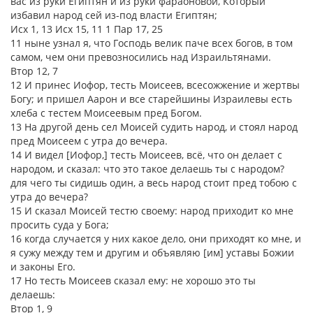
вас из руки Египтян и из руки фараоновой, Который
избавил народ сей из-под власти Египтян;
Исх 1, 13 Исх 15, 11 1 Пар 17, 25
11 ныне узнал я, что Господь велик паче всех богов, в том
самом, чем они превозносились над Израильтянами.
Втор 12, 7
12 И принес Иофор, тесть Моисеев, всесожжение и жертвы
Богу; и пришел Аарон и все старейшины Израилевы есть
хлеба с тестем Моисеевым пред Богом.
13 На другой день сел Моисей судить народ, и стоял народ
пред Моисеем с утра до вечера.
14 И видел [Иофор,] тесть Моисеев, всё, что он делает с
народом, и сказал: что это такое делаешь ты с народом?
для чего ты сидишь один, а весь народ стоит пред тобою с
утра до вечера?
15 И сказал Моисей тестю своему: народ приходит ко мне
просить суда у Бога;
16 когда случается у них какое дело, они приходят ко мне, и
я сужу между тем и другим и объявляю [им] уставы Божии
и законы Его.
17 Но тесть Моисеев сказал ему: не хорошо это ты
делаешь:
Втор 1, 9