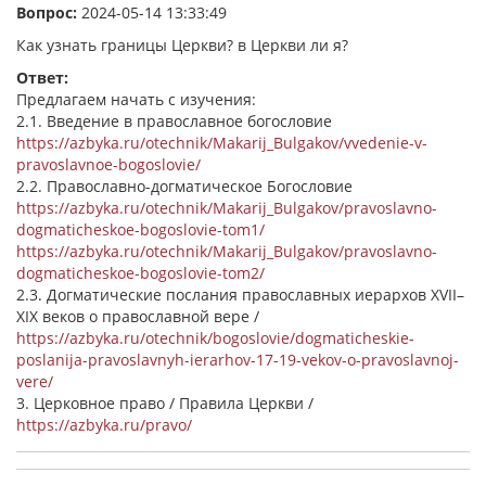
Вопрос:
2024-05-14 13:33:49
Как узнать границы Церкви? в Церкви ли я?
Ответ:
Предлагаем начать с изучения:
2.1. Введение в православное богословие
https://azbyka.ru/otechnik/Makarij_Bulgakov/vvedenie-v-
pravoslavnoe-bogoslovie/
2.2. Православно-догматическое Богословие
https://azbyka.ru/otechnik/Makarij_Bulgakov/pravoslavno-
dogmaticheskoe-bogoslovie-tom1/
https://azbyka.ru/otechnik/Makarij_Bulgakov/pravoslavno-
dogmaticheskoe-bogoslovie-tom2/
2.3. Догматические послания православных иерархов XVII–
XIX веков о православной вере /
https://azbyka.ru/otechnik/bogoslovie/dogmaticheskie-
poslanija-pravoslavnyh-ierarhov-17-19-vekov-o-pravoslavnoj-
vere/
3. Церковное право / Правила Церкви /
https://azbyka.ru/pravo/