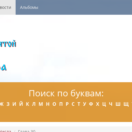
вости
Альбомы
Поиск по буквам:
Ж
З
И
Й
К
Л
М
Н
О
П
Р
С
Т
У
Ф
Х
Ц
Ч
Ш
Щ
Числа
Глава 30