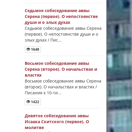
Седьмое собеседование аввы
Серена (первое). О непостоянстве
души и о злых духах
Седьмое собеседование аввы Серена
(первое). О непостоянстве души и о
злых духах / Пис...
1648
Восьмое собеседование аввы
Серена (второе). О начальствах и
властях
Восьмое собеседование аввы Серена
(второе). О начальствах и властях /
Писания к 10-ти...
1422
Девятое собеседование аввы
Исаака Скитского (первое). О
молитве