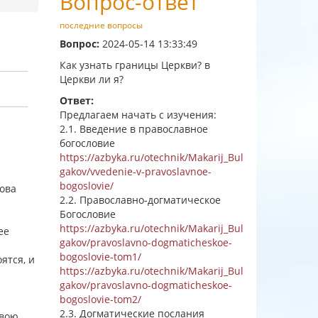
Вопрос-ответ
последние вопросы
Вопрос:
2024-05-14 13:33:49
Как узнать границы Церкви? в
Церкви ли я?
Ответ:
Предлагаем начать с изучения:
2.1. Введение в православное
богословие
https://azbyka.ru/otechnik/Makarij_Bul
gakov/vvedenie-v-pravoslavnoe-
bogoslovie/
лова
2.2. Православно-догматическое
Богословие
https://azbyka.ru/otechnik/Makarij_Bul
ее
gakov/pravoslavno-dogmaticheskoe-
bogoslovie-tom1/
ятся, и
https://azbyka.ru/otechnik/Makarij_Bul
gakov/pravoslavno-dogmaticheskoe-
bogoslovie-tom2/
2.3. Догматические послания
вою,