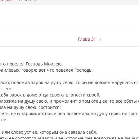
Глава 31 →
что повелел Господь Моисею.
аилевых, говоря: вот что повелел Господь:
ятвою, положив зарок на душу свою, то он не должен нарушать с
ст его.
ебя зарок в доме отца своего, в юности своей,
оложила на душу свою, и промолчит о том отец ее, то все обеты 
ила на душу свою, состоится;
обеты ее и зароки, которые она возложила на душу свою, не состо
 ее.
, или слово уст ее, которым она связала себя,
еты ее состоятся, и зароки ее, которые она возложила на душу с