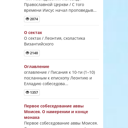
Православной Церкви / С того
времени Иисус начал проповедыв...
2074
О сектах
О сектах / Леонтия, схоластика
Византийского
2140
Оглавление
оглавление / Писания к 10-ти (1–10)
посланным к епископу Леонтию и
Елладию собеседова...
1357
Первое собеседование аввы
Моисея. О намерении и конце
монаха
Первое собеседование аввы Моисея.