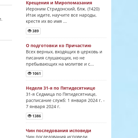
Крещения и Миропомазания
Иероним Стридонский, блж. (†420)
Итак идите, научите все народы,
е.
крестя их во имя ...
389
О подготовки ко Причастию
Всех верных, входящих в церковь и
писания слушающих, но не
пребывающих на молитве и с...
1061
Неделя 31-я по Пятидесятнице
31-я Седмица по Пятидесятнице,
расписание служб: 1 января 2024 г. -
7 января 2024 г.
1386
Чин последования исповеди
Чин последования исповеди