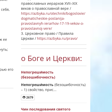
православных иерархов XVII–XIX
веков о православной вере /
 себя,
https://azbyka.ru/otechnik/bogoslovie/
dogmaticheskie-poslanija-
pravoslavnyh-ierarhov-17-19-vekov-o-
pravoslavnoj-vere/
а
3. Церковное право / Правила
Церкви /
https://azbyka.ru/pravo/
ж ее
нуть;
о Боге и Церкви:
рью его
Непогреши́мость
(безошибочность)
Непогреши́мость
(безошибочность)
–
1) свойство, прис...
2679
Чин последования святого