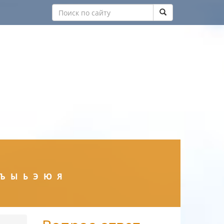
Ъ
Ы
Ь
Э
Ю
Я