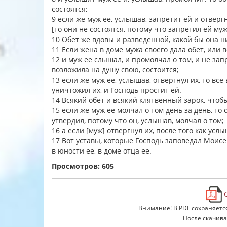
состоятся;
9 если же муж ее, услышав, запретит ей и отвергн
[то они не состоятся, потому что запретил ей муж
10 Обет же вдовы и разведенной, какой бы она н
11 Если жена в доме мужа своего дала обет, или 
12 и муж ее слышал, и промолчал о том, и не запр
возложила на душу свою, состоится;
13 если же муж ее, услышав, отвергнул их, то вс
уничтожил их, и Господь простит ей.
14 Всякий обет и всякий клятвенный зарок, чтоб
15 если же муж ее молчал о том день за день, то 
утвердил, потому что он, услышав, молчал о том;
16 а если [муж] отвергнул их, после того как услы
17 Вот уставы, которые Господь заповедал Моис
в юности ее, в доме отца ее.
Просмотров: 605
С
Внимание! В PDF сохраняетс
После скачива