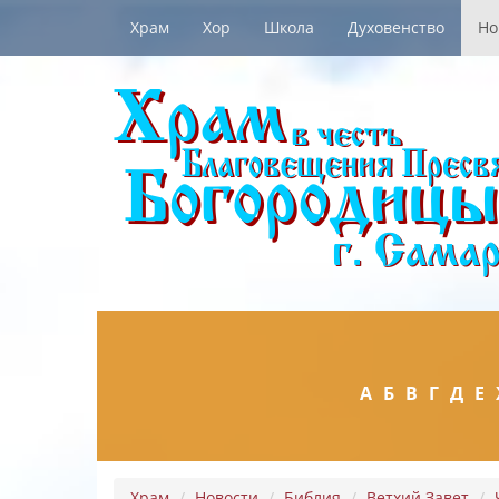
Храм
Хор
Школа
Духовенство
Но
А
Б
В
Г
Д
Е
Храм
Новости
Библия
Ветхий Завет