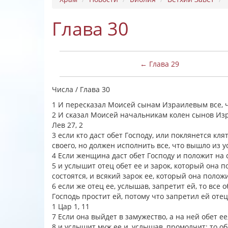
Глава 30
← Глава 29
Числа / Глава 30
1 И пересказал Моисей сынам Израилевым все, 
2 И сказал Моисей начальникам колен сынов Изр
Лев 27, 2
3 если кто даст обет Господу, или поклянется кл
своего, но должен исполнить все, что вышло из у
4 Если женщина даст обет Господу и положит на с
5 и услышит отец обет ее и зарок, который она п
состоятся, и всякий зарок ее, который она полож
6 если же отец ее, услышав, запретит ей, то все 
Господь простит ей, потому что запретил ей отец
1 Цар 1, 11
7 Если она выйдет в замужество, а на ней обет ее
8 и услышит муж ее и, услышав, промолчит: то об