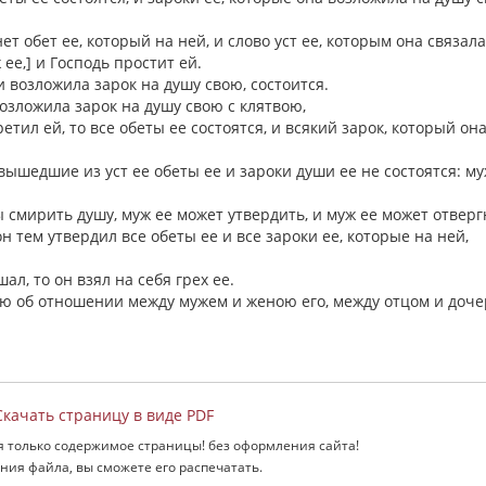
ет обет ее, который на ней, и слово уст ее, которым она связала
 ее,] и Господь простит ей.
и возложила зарок на душу свою, состоится.
возложила зарок на душу свою с клятвою,
етил ей, то все обеты ее состоятся, и всякий зарок, который он
е вышедшие из уст ее обеты ее и зароки души ее не состоятся: му
ы смирить душу, муж ее может утвердить, и муж ее может отверг
он тем утвердил все обеты ее и все зароки ее, которые на ней,
шал, то он взял на себя грех ее.
ею об отношении между мужем и женою его, между отцом и доче
качать страницу в виде PDF
я только содержимое страницы! без оформления сайта!
ния файла, вы сможете его распечатать.