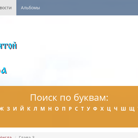
вости
Альбомы
Поиск по буквам:
Ж
З
И
Й
К
Л
М
Н
О
П
Р
С
Т
У
Ф
Х
Ц
Ч
Ш
Щ
Числа
Глава 3