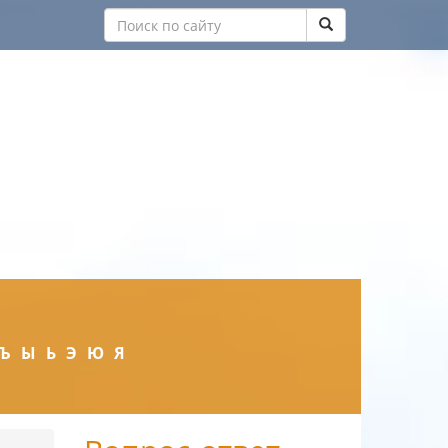
Ъ
Ы
Ь
Э
Ю
Я