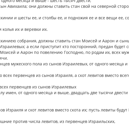
т одного месяца и выше - шесть тысяч двести;
ын Авихаила; они должны ставить стан свой на северной стор
нии и шесты ее, и столбы ее, и подножия ее и все вещи ее, с
и колья их и веревки их.
 скиниею собрания, должны ставить стан Моисей и Аарон и сыны
зраилевых; а если приступит кто посторонний, предан будет 
 Моисей и Аарон по повелению Господню, по родам их, всех муж
сячи.
енцев мужеского пола из сынов Израилевых, от одного месяца и
то всех первенцев из сынов Израиля, а скот левитов вместо всег
, всех первенцев из сынов Израилевых
слу имен, от одного месяца и выше, двадцать две тысячи двести
в Израиля и скот левитов вместо скота их; пусть левиты будут
лишние против числа левитов, из первенцев Израильских,