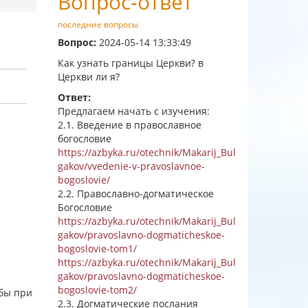
Вопрос-ответ
последние вопросы
Вопрос:
2024-05-14 13:33:49
Как узнать границы Церкви? в
Церкви ли я?
Ответ:
Предлагаем начать с изучения:
2.1. Введение в православное
богословие
https://azbyka.ru/otechnik/Makarij_Bul
gakov/vvedenie-v-pravoslavnoe-
bogoslovie/
2.2. Православно-догматическое
Богословие
https://azbyka.ru/otechnik/Makarij_Bul
gakov/pravoslavno-dogmaticheskoe-
bogoslovie-tom1/
https://azbyka.ru/otechnik/Makarij_Bul
gakov/pravoslavno-dogmaticheskoe-
bogoslovie-tom2/
жбы при
2.3. Догматические послания