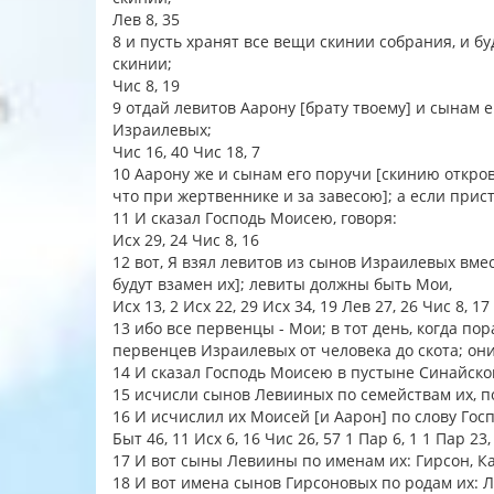
Лев 8, 35
8 и пусть хранят все вещи скинии собрания, и б
скинии;
Чис 8, 19
9 отдай левитов Аарону [брату твоему] и сынам 
Израилевых;
Чис 16, 40 Чис 18, 7
10 Аарону же и сынам его поручи [скинию откро
что при жертвеннике и за завесою]; а если прис
11 И сказал Господь Моисею, говоря:
Исх 29, 24 Чис 8, 16
12 вот, Я взял левитов из сынов Израилевых вм
будут взамен их]; левиты должны быть Мои,
Исх 13, 2 Исх 22, 29 Исх 34, 19 Лев 27, 26 Чис 8, 17
13 ибо все первенцы - Мои; в тот день, когда по
первенцев Израилевых от человека до скота; он
14 И сказал Господь Моисею в пустыне Синайско
15 исчисли сынов Левииных по семействам их, по
16 И исчислил их Моисей [и Аарон] по слову Гос
Быт 46, 11 Исх 6, 16 Чис 26, 57 1 Пар 6, 1 1 Пар 23,
17 И вот сыны Левиины по именам их: Гирсон, 
18 И вот имена сынов Гирсоновых по родам их: