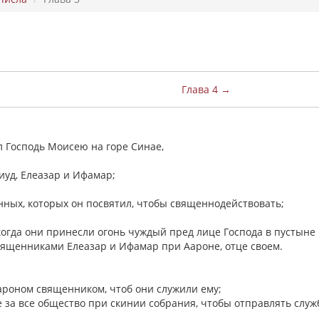
Глава 4 →
ил Господь Моисею на горе Синае,
виуд, Елеазар и Ифамар;
нных, которых он посвятил, чтобы священнодействовать;
когда они принесли огонь чуждый пред лице Господа в пустыне
 священниками Елеазар и Ифамар при Аароне, отце своем.
Аароном священником, чтоб они служили ему;
аже за все общество при скинии собрания, чтобы отправлять слу