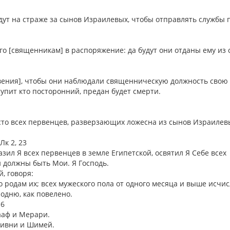
удут на страже за сынов Израилевых, чтобы отправлять службы 
его [священникам] в распоряжение: да будут они отданы ему из
вения], чтобы они наблюдали священническую должность свою [
тупит кто посторонний, предан будет смерти.
есто всех первенцев, разверзающих ложесна из сынов Израилев
 Лк 2, 23
разил Я всех первенцев в земле Египетской, освятил Я Себе всех
и должны быть Мои. Я Господь.
й, говоря:
 родам их; всех мужеского пола от одного месяца и выше исчи
подню, как повелено.
 6
Кааф и Мерари.
 Ливни и Шимей.