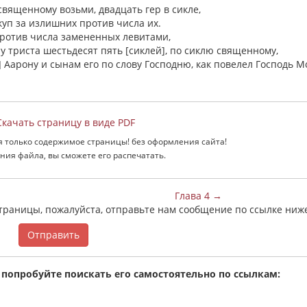
 священному возьми, двадцать гер в сикле,
ыкуп за излишних против числа их.
против числа замененных левитами,
у триста шестьдесят пять [сиклей], по сиклю священному,
 Аарону и сынам его по слову Господню, как повелел Господь 
качать страницу в виде PDF
я только содержимое страницы! без оформления сайта!
ния файла, вы сможете его распечатать.
Глава 4 →
страницы, пожалуйста, отправьте нам сообщение по ссылке ниж
Отправить
 попробуйте поискать его самостоятельно по ссылкам: