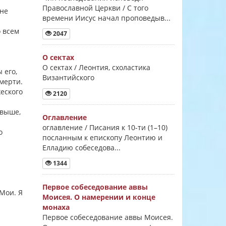
Православной Церкви / С того
оне
времени Иисус начал проповедыв...
о всем
2047
О сектах
О сектах / Леонтия, схоластика
 его,
Византийского
смерти.
еского
2120
 выше,
Оглавление
оглавление / Писания к 10-ти (1–10)
о
посланным к епископу Леонтию и
Елладию собеседова...
1344
Первое собеседование аввы
 Мои. Я
Моисея. О намерении и конце
монаха
Первое собеседование аввы Моисея.