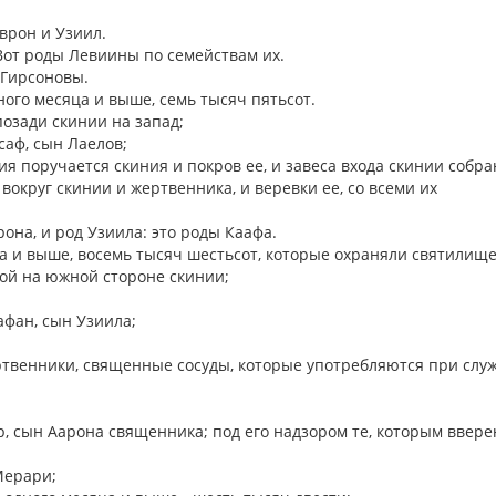
еврон и Узиил.
Вот роды Левиины по семействам их.
 Гирсоновы.
ного месяца и выше, семь тысяч пятьсот.
позади скинии на запад;
саф, сын Лаелов;
я поручается скиния и покров ее, и завеса входа скинии собра
 вокруг скинии и жертвенника, и веревки ее, со всеми их
рона, и род Узиила: это роды Каафа.
яца и выше, восемь тысяч шестьсот, которые охраняли святилищ
вой на южной стороне скинии;
афан, сын Узиила;
жертвенники, священные сосуды, которые употребляются при слу
, сын Аарона священника; под его надзором те, которым ввере
Мерари;