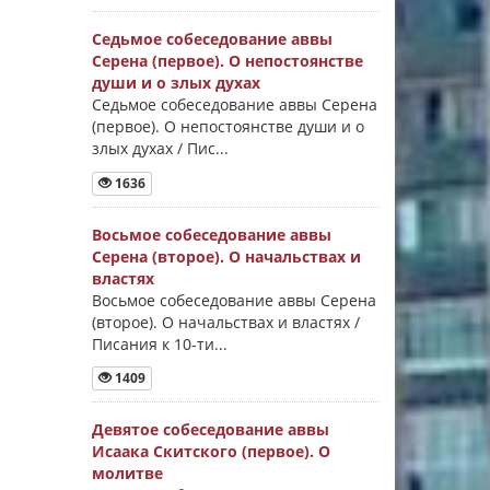
Седьмое собеседование аввы
Серена (первое). О непостоянстве
души и о злых духах
Седьмое собеседование аввы Серена
(первое). О непостоянстве души и о
злых духах / Пис...
1636
Восьмое собеседование аввы
Серена (второе). О начальствах и
властях
Восьмое собеседование аввы Серена
(второе). О начальствах и властях /
Писания к 10-ти...
1409
Девятое собеседование аввы
Исаака Скитского (первое). О
молитве