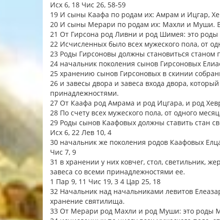
Исх 6, 18 Чис 26, 58-59
19 И сыны Каафа по родам их: Амрам и Ицгар, Х
20 И сыны Мерари по родам их: Махли и Муши. 
21 От Гирсона род Ливни и род Шимея: это роды
22 Исчисленных было всех мужеского пола, от од
23 Роды Гирсоновы должны становиться станом 
24 начальник поколения сынов Гирсоновых Елиа
25 хранению сынов Гирсоновых в скинии собрани
26 и завесы двора и завеса входа двора, который
принадлежностями.
27 От Каафа род Амрама и род Ицгара, и род Хев
28 По счету всех мужеского пола, от одного мес
29 Роды сынов Каафовых должны ставить стан с
Исх 6, 22 Лев 10, 4
30 начальник же поколения родов Каафовых Елц
Чис 7, 9
31 в хранении у них ковчег, стол, светильник, 
завеса со всеми принадлежностями ее.
1 Пар 9, 11 Чис 19, 3 4 Цар 25, 18
32 Начальник над начальниками левитов Елеазар
хранение святилища.
33 От Мерари род Махли и род Муши: это роды 