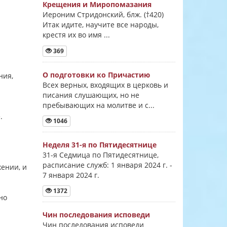
Крещения и Миропомазания
Иероним Стридонский, блж. (†420)
Итак идите, научите все народы,
крестя их во имя ...
369
О подготовки ко Причастию
ния,
Всех верных, входящих в церковь и
писания слушающих, но не
пребывающих на молитве и с...
е.
1046
Неделя 31-я по Пятидесятнице
31-я Седмица по Пятидесятнице,
расписание служб: 1 января 2024 г. -
жении, и
7 января 2024 г.
1372
но
Чин последования исповеди
Чин последования исповеди