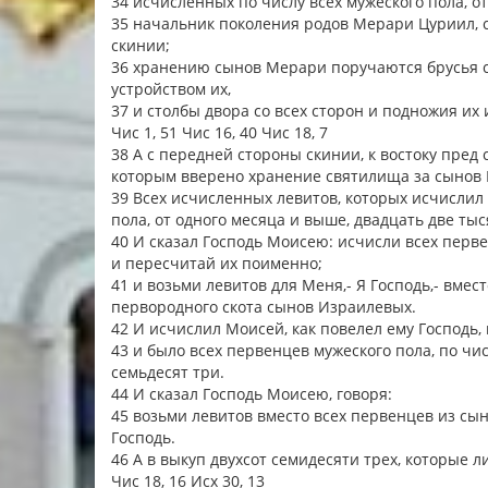
34 исчисленных по числу всех мужеского пола, о
35 начальник поколения родов Мерари Цуриил, с
скинии;
36 хранению сынов Мерари поручаются брусья ски
устройством их,
37 и столбы двора со всех сторон и подножия их 
Чис 1, 51 Чис 16, 40 Чис 18, 7
38 А с передней стороны скинии, к востоку пред
которым вверено хранение святилища за сынов И
39 Всех исчисленных левитов, которых исчислил
пола, от одного месяца и выше, двадцать две ты
40 И сказал Господь Моисею: исчисли всех перв
и пересчитай их поименно;
41 и возьми левитов для Меня,- Я Господь,- вмес
первородного скота сынов Израилевых.
42 И исчислил Моисей, как повелел ему Господь
43 и было всех первенцев мужеского пола, по чи
семьдесят три.
44 И сказал Господь Моисею, говоря:
45 возьми левитов вместо всех первенцев из сыно
Господь.
46 А в выкуп двухсот семидесяти трех, которые 
Чис 18, 16 Исх 30, 13