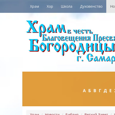
Храм
Хор
Школа
Духовенство
Но
А
Б
В
Г
Д
Е
Храм
Новости
Библия
Ветхий Завет