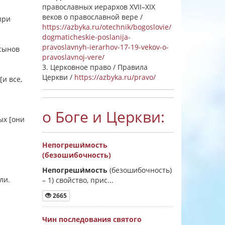
православных иерархов XVII–XIX
веков о православной вере /
при
https://azbyka.ru/otechnik/bogoslovie/
dogmaticheskie-poslanija-
pravoslavnyh-ierarhov-17-19-vekov-o-
 сынов
pravoslavnoj-vere/
3. Церковное право / Правила
Церкви /
https://azbyka.ru/pravo/
и все,
о Боге и Церкви:
ых [они
Непогреши́мость
(безошибочность)
Непогреши́мость
(безошибочность)
сли.
–
1) свойство, прис...
2665
Чин последования святого