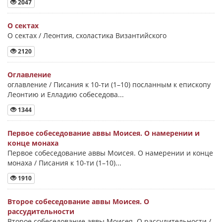
2047
О сектах
О сектах / Леонтия, схоластика Византийского
2120
Оглавление
оглавление / Писания к 10-ти (1–10) посланным к епископу
Леонтию и Елладию собеседова...
1344
Первое собеседование аввы Моисея. О намерении и
конце монаха
Первое собеседование аввы Моисея. О намерении и конце
монаха / Писания к 10-ти (1–10)...
1910
Второе собеседование аввы Моисея. О
рассудительности
Второе собеседование аввы Моисея. О рассудительности /