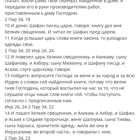
сказал: взяли рабы твои серебро, найденное в доме, и
передали его в руки производителям работ,
приставленным к дому Господню.
2 Пар 34, 18
10 И донес Шафан писец царю, говоря: книгу дал мне
Хелкия священник. И читал ее Шафан пред царем.
11 Когда услышал царь слова книги закона, то разодрал
одежды свои.
2 Пар 34, 20 Иер 26, 24
12 И повелел царь Хелкии священнику, и Ахикаму, сыну
Шафанову, и Ахбору, сыну Михеину, и Шафану писцу, и
Асаии, слуге царскому, говоря:
13 пойдите, вопросите Господа за меня и за народ и за всю
Иудею о словах сей найденной книги, потому что велик
гнев Господень, который воспылал на нас за то, что не
слушали отцы наши слов книги сей, чтобы поступать
согласно с предписанным нам.
Иер 26, 24 2 Пар 34, 22
14 И пошел Хелкия священник, и Ахикам, и Ахбор, и Шафан,
и Асаия к Олдаме пророчице, жене Шаллума, сына Тиквы,
сына Хархаса, хранителя одежд,- жила же она в
Иерусалиме, во второй части,- и говорили с нею.
2 Пар 34, 23