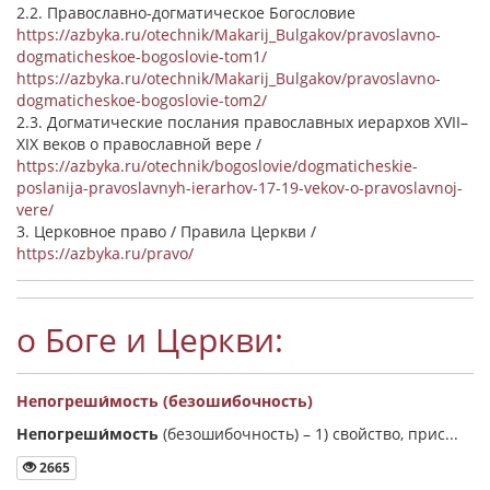
2.2. Православно-догматическое Богословие
https://azbyka.ru/otechnik/Makarij_Bulgakov/pravoslavno-
dogmaticheskoe-bogoslovie-tom1/
https://azbyka.ru/otechnik/Makarij_Bulgakov/pravoslavno-
dogmaticheskoe-bogoslovie-tom2/
2.3. Догматические послания православных иерархов XVII–
XIX веков о православной вере /
https://azbyka.ru/otechnik/bogoslovie/dogmaticheskie-
poslanija-pravoslavnyh-ierarhov-17-19-vekov-o-pravoslavnoj-
vere/
3. Церковное право / Правила Церкви /
https://azbyka.ru/pravo/
о Боге и Церкви:
Непогреши́мость (безошибочность)
Непогреши́мость
(безошибочность) –
1) свойство, прис...
2665