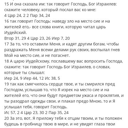
15 И она сказала им: так говорит Господь, Бог Израилев:
скажите человеку, который послал вас ко мне:
4 Цар 24, 2 2 Пар 34, 24
16 так говорит Господь: наведу зло на место сие и на
жителей его,- все слова книги, которую читал царь
Иудейский.
Втор 31, 29 4 Цар 23, 26 Иер 7, 20
17 За то, что оставили Меня, и кадят другим богам, чтобы
раздражать Меня всеми делами рук своих, воспылал гнев
Мой на место сие, и не погаснет.
18 А царю Иудейскому, пославшему вас вопросить Господа,
скажите: так говорит Господь Бог Израилев, о словах,
которые ты слышал:
Иер 24, 9 Иер 44, 12 Ис 38, 5
19 так как смягчилось сердце твое, и ты смирился пред
Господом, услышав то, что Я изрек на место сие и на
жителей его, что они будут предметом ужаса и проклятия, и
ты разодрал одежды свои, и плакал предо Мною, то и Я
услышал тебя, говорит Господь.
Ис 57, 2 4 Цар 23, 30 2 Пар 35, 24
20 За это, вот, Я приложу тебя к отцам твоим, и ты положен
будешь в гробницу твою в мире, и не увидят глаза твои