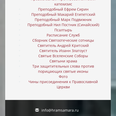
катехизис
Преподобный Ефрем Сирин
Преподобный Макарий Египетский
Преподобный Марк Подвижник
Преподобный Нил Постник (Синайский)
Псалтырь
Расписание Служб
Сборник Святоотеческие сотницы
Святитель Андрей Критский
Святитель Иоанн Златоуст
Святые Вселенские Соборы
Святыни храма
Три защитительных слова против
порицающих святые иконы
Фото
Чины присоединения к Православной
Церкви
info@hramsamara.ru