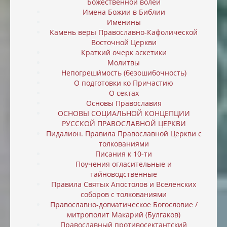
Божественной волей
Имена Божии в Библии
Именины
Камень веры Православно-Кафолической
Восточной Церкви
Краткий очерк аскетики
Молитвы
Непогреши́мость (безошибочность)
О подготовки ко Причастию
О сектах
Основы Православия
ОСНОВЫ СОЦИАЛЬНОЙ КОНЦЕПЦИИ
РУССКОЙ ПРАВОСЛАВНОЙ ЦЕРКВИ
Пидалион. Правила Православной Церкви с
толкованиями
Писания к 10-ти
Поучения огласительные и
тайноводственные
Правила Святых Апостолов и Вселенских
соборов с толкованиями
Православно-догматическое Богословие /
митрополит Макарий (Булгаков)
Православный противосектантский