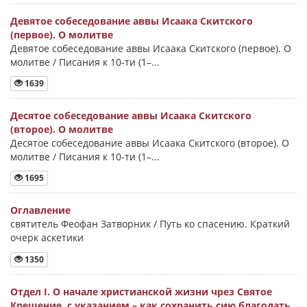
Девятое собеседование аввы Исаака Скитского
(первое). О молитве
Девятое собеседование аввы Исаака Скитского (первое). О
молитве / Писания к 10-ти (1–...
1639
Десятое собеседование аввы Исаака Скитского
(второе). О молитве
Десятое собеседование аввы Исаака Скитского (второе). О
молитве / Писания к 10-ти (1–...
1695
Оглавление
святитель Феофан Затворник / Путь ко спасению. Краткий
очерк аскетики
1350
Отдел I. О начале христианской жизни чрез Святое
Крещение, с указанием – как сохранить сию благодать