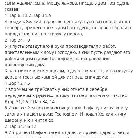
сына Ацалии, сына Мешулламова, писца, в дом Господень,
сказав:
1 Пар 6, 13 2 Пар 34, 9
4 пойди к Хелкии первосвященнику, пусть он пересчитает
серебро, принесенное в дом Господень, которое собрали от
народа стоящие на страже у порога,
2 Пар 34, 10
5 и пусть отдадут его в руки производителям работ,
приставленным к дому Господню, а сии пусть раздают его
работающим в доме Господнем, на исправление
повреждений дома,
6 плотникам и каменщикам, и делателям стен, и на покупку
дерев и тесаных камней для исправления дома;
4 Цар 12, 15
7 впрочем не требовать у них отчета в серебре,
переданном в руки их, потому что они поступают честно.
Втор 31, 26 2 Пар 34, 14
8 И сказал Хелкия первосвященник Шафану писцу: книгу
закона я нашел в доме Господнем. И подал Хелкия книгу
Шафану, и он читал ее.
2 Пар 34, 16-17
9 И пришел Шафан писец к царю, и принес царю ответ, и