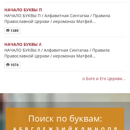
НАЧАЛО БУКВЫ Π
НАЧАЛО БУКВЫ Π / Алфавитная Синтагма / Правила
Православной Церкви / иеромонах Матфей...
1389
НАЧАЛО БУКВЫ Λ
НАЧАЛО БУКВЫ Λ / Алфавитная Синтагма / Правила
Православной Церкви / иеромонах Матфей...
1074
о Боге и Его Церкви...
Поиск по буквам:
А
Б
В
Г
Д
Е
Ж
З
И
Й
К
Л
М
Н
О
П
Р