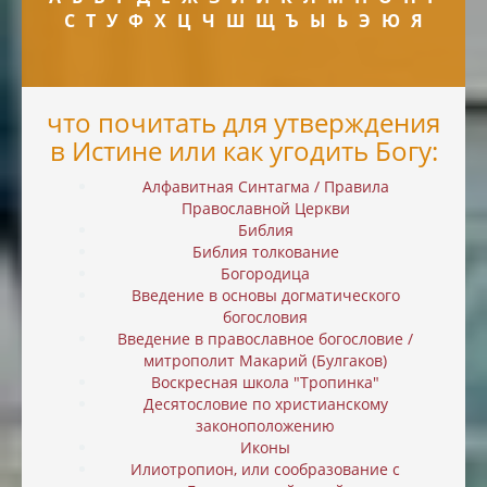
С
Т
У
Ф
Х
Ц
Ч
Ш
Щ
Ъ
Ы
Ь
Э
Ю
Я
что почитать для утверждения
в Истине или как угодить Богу:
Алфавитная Синтагма / Правила
Православной Церкви
Библия
Библия толкование
Богородица
Введение в основы догматического
богословия
Введение в православное богословие /
митрополит Макарий (Булгаков)
Воскресная школа "Тропинка"
Десятословие по христианскому
законоположению
Иконы
Илиотропион, или cообразование с