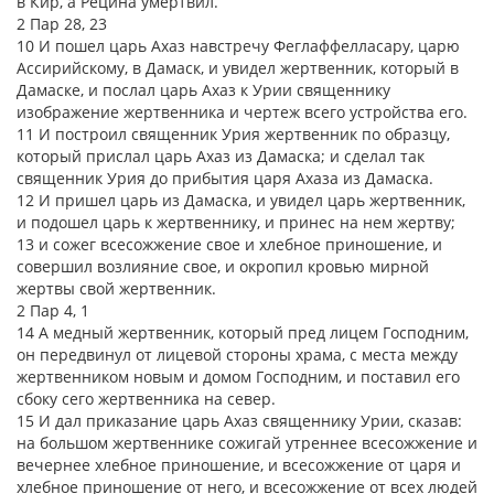
в Кир, а Рецина умертвил.
2 Пар 28, 23
10 И пошел царь Ахаз навстречу Феглаффелласару, царю
Ассирийскому, в Дамаск, и увидел жертвенник, который в
Дамаске, и послал царь Ахаз к Урии священнику
изображение жертвенника и чертеж всего устройства его.
11 И построил священник Урия жертвенник по образцу,
который прислал царь Ахаз из Дамаска; и сделал так
священник Урия до прибытия царя Ахаза из Дамаска.
12 И пришел царь из Дамаска, и увидел царь жертвенник,
и подошел царь к жертвеннику, и принес на нем жертву;
13 и сожег всесожжение свое и хлебное приношение, и
совершил возлияние свое, и окропил кровью мирной
жертвы свой жертвенник.
2 Пар 4, 1
14 А медный жертвенник, который пред лицем Господним,
он передвинул от лицевой стороны храма, с места между
жертвенником новым и домом Господним, и поставил его
сбоку сего жертвенника на север.
15 И дал приказание царь Ахаз священнику Урии, сказав:
на большом жертвеннике сожигай утреннее всесожжение и
вечернее хлебное приношение, и всесожжение от царя и
хлебное приношение от него, и всесожжение от всех людей