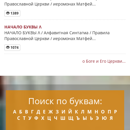
Православной Церкви / иеромонах Матфей...
1389
НАЧАЛО БУКВЫ Λ
НАЧАЛО БУКВЫ Λ / Алфавитная Синтагма / Правила
Православной Церкви / иеромонах Матфей...
1074
о Боге и Его Церкви...
Поиск по буквам:
А
Б
В
Г
Д
Е
Ж
З
И
Й
К
Л
М
Н
О
П
Р
С
Т
У
Ф
Х
Ц
Ч
Ш
Щ
Ъ
Ы
Ь
Э
Ю
Я