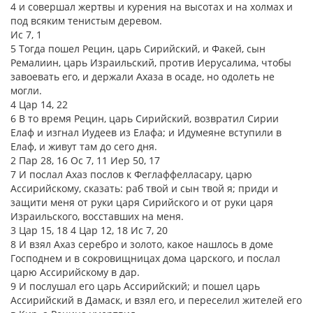
4 и совершал жертвы и курения на высотах и на холмах и
под всяким тенистым деревом.
Ис 7, 1
5 Тогда пошел Рецин, царь Сирийский, и Факей, сын
Ремалиин, царь Израильский, против Иерусалима, чтобы
завоевать его, и держали Ахаза в осаде, но одолеть не
могли.
4 Цар 14, 22
6 В то время Рецин, царь Сирийский, возвратил Сирии
Елаф и изгнал Иудеев из Елафа; и Идумеяне вступили в
Елаф, и живут там до сего дня.
2 Пар 28, 16 Ос 7, 11 Иер 50, 17
7 И послал Ахаз послов к Феглаффелласару, царю
Ассирийскому, сказать: раб твой и сын твой я; приди и
защити меня от руки царя Сирийского и от руки царя
Израильского, восставших на меня.
3 Цар 15, 18 4 Цар 12, 18 Ис 7, 20
8 И взял Ахаз серебро и золото, какое нашлось в доме
Господнем и в сокровищницах дома царского, и послал
царю Ассирийскому в дар.
9 И послушал его царь Ассирийский; и пошел царь
Ассирийский в Дамаск, и взял его, и переселил жителей его