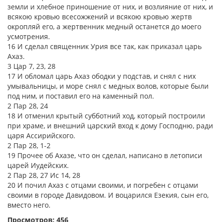
земли и хлебное приношение от них, и возлияние от них, и
всякою кровью всесожжений и всякою кровью жертв
окропляй его, а жертвенник медный останется до моего
усмотрения.
16 И сделал священник Урия все так, как приказал царь
Ахаз.
3 Цар 7, 23, 28
17 И обломал царь Ахаз ободки у подстав, и снял с них
умывальницы, и море снял с медных волов, которые были
под ним, и поставил его на каменный пол.
2 Пар 28, 24
18 И отменил крытый субботний ход, который построили
при храме, и внешний царский вход к дому Господню, ради
царя Ассирийского.
2 Пар 28, 1-2
19 Прочее об Ахазе, что он сделал, написано в летописи
царей Иудейских.
2 Пар 28, 27 Ис 14, 28
20 И почил Ахаз с отцами своими, и погребен с отцами
своими в городе Давидовом. И воцарился Езекия, сын его,
вместо него.
Просмотров: 456