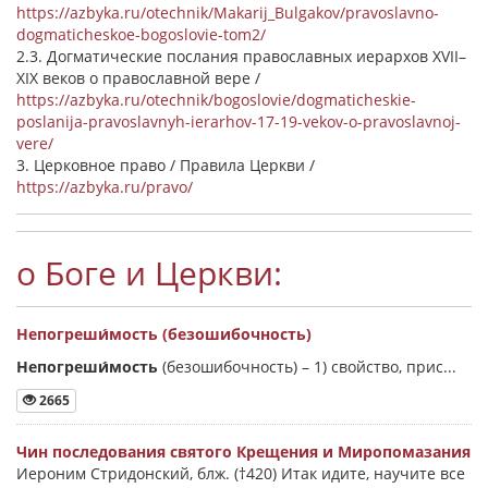
https://azbyka.ru/otechnik/Makarij_Bulgakov/pravoslavno-
dogmaticheskoe-bogoslovie-tom2/
2.3. Догматические послания православных иерархов XVII–
XIX веков о православной вере /
https://azbyka.ru/otechnik/bogoslovie/dogmaticheskie-
poslanija-pravoslavnyh-ierarhov-17-19-vekov-o-pravoslavnoj-
vere/
3. Церковное право / Правила Церкви /
https://azbyka.ru/pravo/
о Боге и Церкви:
Непогреши́мость (безошибочность)
Непогреши́мость
(безошибочность) –
1) свойство, прис...
2665
Чин последования святого Крещения и Миропомазания
Иероним Стридонский, блж. (†420) Итак идите, научите все