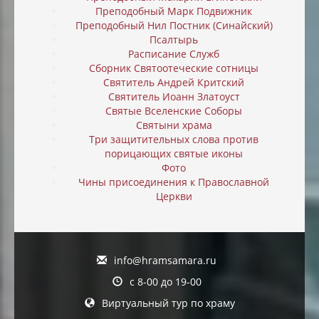
Преподобный Марк Подвижник
Преподобный Нил Постник (Синайский)
Псалтырь
Расписание Служб
Сборник Святоотеческие сотницы
Святитель Андрей Критский
Святитель Иоанн Златоуст
Святые Вселенские Соборы
Святыни храма
Три защитительных слова против
порицающих святые иконы
Фото
Чины присоединения к Православной
Церкви
info@hramsamara.ru
с 8-00 до 19-00
Виртуальный тур по храму