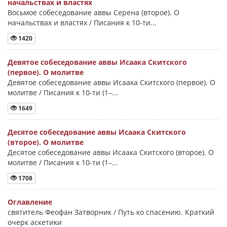
начальствах и властях
Восьмое собеседование аввы Серена (второе). О
начальствах и властях / Писания к 10-ти...
1420
Девятое собеседование аввы Исаака Скитского
(первое). О молитве
Девятое собеседование аввы Исаака Скитского (первое). О
молитве / Писания к 10-ти (1–...
1649
Десятое собеседование аввы Исаака Скитского
(второе). О молитве
Десятое собеседование аввы Исаака Скитского (второе). О
молитве / Писания к 10-ти (1–...
1708
Оглавление
святитель Феофан Затворник / Путь ко спасению. Краткий
очерк аскетики