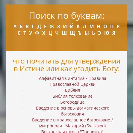
Поиск по буквам:
А
Б
В
Г
Д
Е
Ж
З
И
Й
К
Л
М
Н
О
П
Р
С
Т
У
Ф
Х
Ц
Ч
Ш
Щ
Ъ
Ы
Ь
Э
Ю
Я
что почитать для утверждения
в Истине или как угодить Богу:
Алфавитная Синтагма / Правила
Православной Церкви
Библия
Библия толкование
Богородица
Введение в основы догматического
богословия
Введение в православное богословие /
митрополит Макарий (Булгаков)
Воскресная школа "Тропинка"