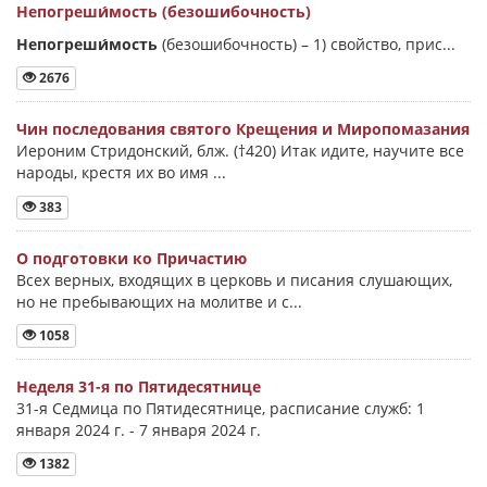
Непогреши́мость (безошибочность)
Непогреши́мость
(безошибочность) –
1) свойство, прис...
2676
Чин последования святого Крещения и Миропомазания
Иероним Стридонский, блж. (†420) Итак идите, научите все
народы, крестя их во имя ...
383
О подготовки ко Причастию
Всех верных, входящих в церковь и писания слушающих,
но не пребывающих на молитве и с...
1058
Неделя 31-я по Пятидесятнице
31-я Седмица по Пятидесятнице, расписание служб: 1
января 2024 г. - 7 января 2024 г.
1382