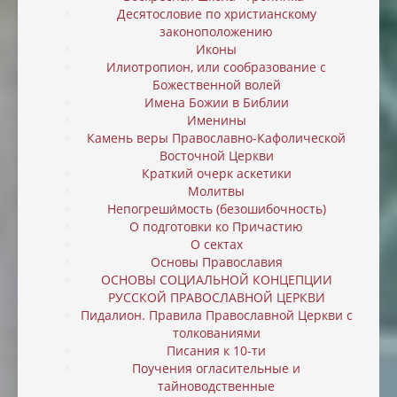
Десятословие по христианскому
законоположению
Иконы
Илиотропион, или cообразование с
Божественной волей
Имена Божии в Библии
Именины
Камень веры Православно-Кафолической
Восточной Церкви
Краткий очерк аскетики
Молитвы
Непогреши́мость (безошибочность)
О подготовки ко Причастию
О сектах
Основы Православия
ОСНОВЫ СОЦИАЛЬНОЙ КОНЦЕПЦИИ
РУССКОЙ ПРАВОСЛАВНОЙ ЦЕРКВИ
Пидалион. Правила Православной Церкви с
толкованиями
Писания к 10-ти
Поучения огласительные и
тайноводственные