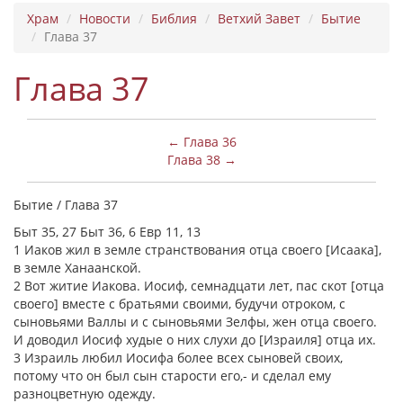
Храм
Новости
Библия
Ветхий Завет
Бытие
Глава 37
Глава 37
← Глава 36
Глава 38 →
Бытие / Глава 37
Быт 35, 27 Быт 36, 6 Евр 11, 13
1 Иаков жил в земле странствования отца своего [Исаака],
в земле Ханаанской.
2 Вот житие Иакова. Иосиф, семнадцати лет, пас скот [отца
своего] вместе с братьями своими, будучи отроком, с
сыновьями Валлы и с сыновьями Зелфы, жен отца своего.
И доводил Иосиф худые о них слухи до [Израиля] отца их.
3 Израиль любил Иосифа более всех сыновей своих,
потому что он был сын старости его,- и сделал ему
разноцветную одежду.