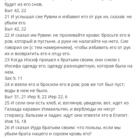
будет из его снов.
Быт 42, 22
21 И услышал сие Рувим и избавил его от рук их, сказав: не
убьем его.
Быт 42, 22
22 И сказал им Рувим: не проливайте крови; бросьте его в
ров, который в пустыне, а руки не налагайте на него. Сие
говорил он [с тем намерением], чтобы избавить его от рук
их и возвратить его к отцу его.
23 Когда Иосиф пришел к братьям своим, они сняли с
Иосифа одежду его, одежду разноцветную, которая была на
нем,
Зах 9, 11
24 и взяли его и бросили его в ров; ров же тот был пуст;
воды в нем не было.
Быт 31, 21 Иер 8, 22 Иер 22, 6
25 И сели они есть хлеб, и, взглянув, увидели, вот, идет из
Галаада караван Измаильтян, и верблюды их несут
стираксу, бальзам и ладан: идут они отвезти это в Египет.
Иов 16, 18
26 И сказал Иуда братьям своим: что пользы, если мы
убьем брата нашего и скроем кровь его?