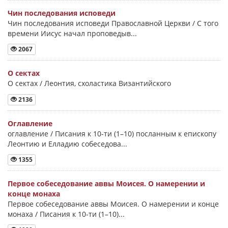
Чин последования исповеди
Чин последования исповеди Православной Церкви / С того
времени Иисус начал проповедыв...
2067
О сектах
О сектах / Леонтия, схоластика Византийского
2136
Оглавление
оглавление / Писания к 10-ти (1–10) посланным к епископу
Леонтию и Елладию собеседова...
1355
Первое собеседование аввы Моисея. О намерении и
конце монаха
Первое собеседование аввы Моисея. О намерении и конце
монаха / Писания к 10-ти (1–10)...