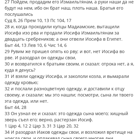
27 Пойдем, продадим его Измаильтянам, а руки наши да не
будут на нем, ибо он брат наш, плоть наша. Братья его
послушались
Суд 8, 26 Прем 10, 13 Пс 104, 17
28 и, когда проходили купцы Мадиамские, вытащили
Иосифа изо рва и продали Иосифа Измаильтянам за
двадцать сребреников; а они отвели Иосифа в Египет.
Быт 44, 13 Лев 10, 6 Чис 14, 6
29 Рувим же пришел опять ко рву; и вот, нет Иосифа во
рве. И разодрал он одежды свои,
30 и возвратился к братьям своим, и сказал: отрока нет, а я,
куда я денусь?
31 И взяли одежду Иосифа, и закололи козла, и вымарали
одежду кровью;
32 и послали разноцветную одежду, и доставили к отцу
своему, и сказали: мы это нашли; посмотри, сына ли твоего
эта одежда, или нет.
Быт 44, 28
33 Он узнал ее и сказал: это одежда сына моего; хищный
зверь съел его; верно, растерзан Иосиф.
1 Цар 4, 12 2 Цар 3, 31 3 Цар 20, 32
34 И разодрал Иаков одежды свои, и возложил вретище на
чресла свои, и оплакивал сына своего многие дни.