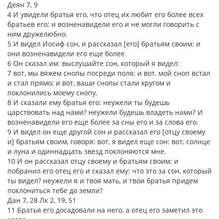
Деян 7, 9
4 И увидели братья его, что отец их любит его более всех
братьев его; и возненавидели его и не могли говорить с
ним дружелюбно.
5 И видел Иосиф сон, и рассказал [его] братьям своим: и
они возненавидели его еще более.
6 Он сказал им: выслушайте сон, который я видел:
7 вот, мы вяжем снопы посреди поля; и вот, мой сноп встал
и стал прямо; и вот, ваши снопы стали кругом и
поклонились моему снопу.
8 И сказали ему братья его: неужели ты будешь
царствовать над нами? неужели будешь владеть нами? И
возненавидели его еще более за сны его и за слова его.
9 И видел он еще другой сон и рассказал его [отцу своему
и] братьям своим, говоря: вот, я видел еще сон: вот, солнце
и луна и одиннадцать звезд поклоняются мне.
10 И он рассказал отцу своему и братьям своим; и
побранил его отец его и сказал ему: что это за сон, который
ты видел? неужели я и твоя мать, и твои братья придем
поклониться тебе до земли?
Дан 7, 28 Лк 2, 19, 51
11 Братья его досадовали на него, а отец его заметил это