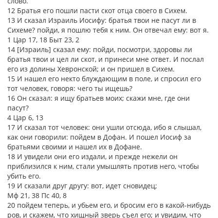
слово.
12 Братья его пошли пасти скот отца своего в Сихем.
13 И сказал Израиль Иосифу: братья твои не пасут ли в
Сихеме? пойди, я пошлю тебя к ним. Он отвечал ему: вот я.
1 Цар 17, 18 Быт 23, 2
14 [Израиль] сказал ему: пойди, посмотри, здоровы ли
братья твои и цел ли скот, и принеси мне ответ. И послал
его из долины Хевронской; и он пришел в Сихем.
15 И нашел его некто блуждающим в поле, и спросил его
тот человек, говоря: чего ты ищешь?
16 Он сказал: я ищу братьев моих; скажи мне, где они
пасут?
4 Цар 6, 13
17 И сказал тот человек: они ушли отсюда, ибо я слышал,
как они говорили: пойдем в Дофан. И пошел Иосиф за
братьями своими и нашел их в Дофане.
18 И увидели они его издали, и прежде нежели он
приблизился к ним, стали умышлять против него, чтобы
убить его.
19 И сказали друг другу: вот, идет сновидец;
Мф 21, 38 Пс 40, 8
20 пойдем теперь, и убьем его, и бросим его в какой-нибудь
ров, и скажем, что хищный зверь съел его; и увидим, что