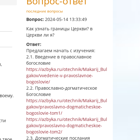
Вопрос-ответ
последние вопросы
Вопрос:
2024-05-14 13:33:49
Как узнать границы Церкви? в
Церкви ли я?
Ответ:
Предлагаем начать с изучения:
2.1. Введение в православное
богословие
,
https://azbyka.ru/otechnik/Makarij_Bul
gakov/vvedenie-v-pravoslavnoe-
bogoslovie/
2.2. Православно-догматическое
Богословие
твоему.
https://azbyka.ru/otechnik/Makarij_Bul
gakov/pravoslavno-dogmaticheskoe-
bogoslovie-tom1/
https://azbyka.ru/otechnik/Makarij_Bul
сти
gakov/pravoslavno-dogmaticheskoe-
bogoslovie-tom2/
2.3. Догматические послания
 твое,