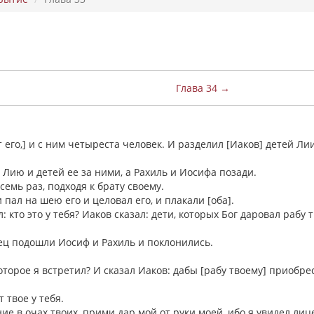
Глава 34 →
ат его,] и с ним четыреста человек. И разделил [Иаков] детей Лии
, Лию и детей ее за ними, а Рахиль и Иосифа позади.
семь раз, подходя к брату своему.
 пал на шею его и целовал его, и плакали [оба].
л: кто это у тебя? Иаков сказал: дети, которых Бог даровал рабу 
нец подошли Иосиф и Рахиль и поклонились.
которое я встретил? И сказал Иаков: дабы [рабу твоему] приобре
т твое у тебя.
ие в очах твоих, прими дар мой от руки моей, ибо я увидел лице