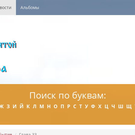
вости
Альбомы
Поиск по буквам:
Ж
З
И
Й
К
Л
М
Н
О
П
Р
С
Т
У
Ф
Х
Ц
Ч
Ш
Щ
Бытие
Глава 33