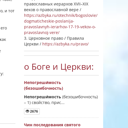
православных иерархов XVII–XIX
веков о православной вере /
о, и тот
https://azbyka.ru/otechnik/bogoslovie/
dogmaticheskie-poslanija-
pravoslavnyh-ierarhov-17-19-vekov-o-
 его
pravoslavnoj-vere/
3. Церковное право / Правила
как
Церкви /
https://azbyka.ru/pravo/
е
о Боге и Церкви:
у:
Непогреши́мость
(безошибочность)
Непогреши́мость
(безошибочность)
–
1) свойство, прис...
2676
Чин последования святого