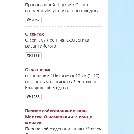
Православной Церкви / С того
времени Иисус начал проповедыв...
2067
О сектах
О сектах / Леонтия, схоластика
Византийского
2136
Оглавление
оглавление / Писания к 10-ти (1–10)
посланным к епископу Леонтию и
Елладию собеседова...
1355
Первое собеседование аввы
Моисея. О намерении и конце
монаха
Первое собеседование аввы Моисея.