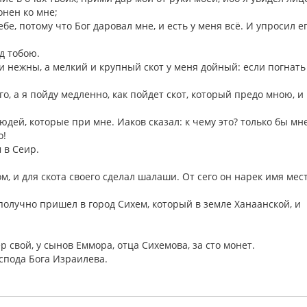
онен ко мне;
е, потому что Бог даровал мне, и есть у меня всё. И упросил ег
ед тобою.
ти нежны, а мелкий и крупный скот у меня дойный: если погнать
о, а я пойду медленно, как пойдет скот, который предо мною, и 
людей, которые при мне. Иаков сказал: к чему это? только бы мн
о!
м в Сеир.
м, и для скота своего сделал шалаши. От сего он нарек имя мест
получно пришел в город Сихем, который в земле Ханаанской, и
р свой, у сынов Еммора, отца Сихемова, за сто монет.
спода Бога Израилева.