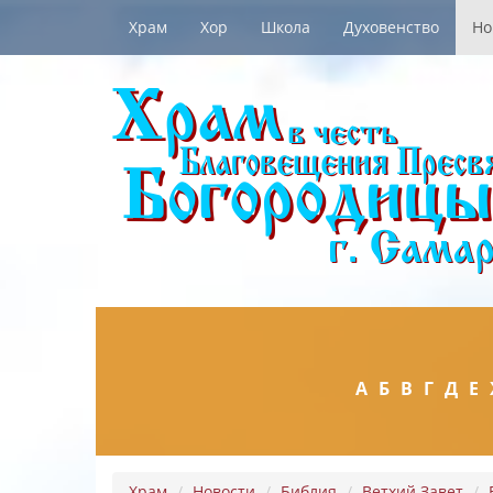
Храм
Хор
Школа
Духовенство
Но
А
Б
В
Г
Д
Е
Храм
Новости
Библия
Ветхий Завет