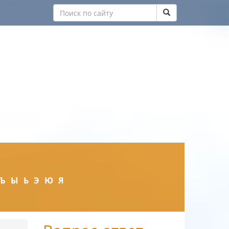
Ъ
Ы
Ь
Э
Ю
Я