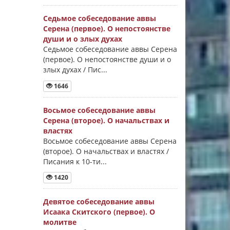
Седьмое собеседование аввы
Серена (первое). О непостоянстве
души и о злых духах
Седьмое собеседование аввы Серена
(первое). О непостоянстве души и о
злых духах / Пис...
1646
Восьмое собеседование аввы
Серена (второе). О начальствах и
властях
Восьмое собеседование аввы Серена
(второе). О начальствах и властях /
Писания к 10-ти...
1420
Девятое собеседование аввы
Исаака Скитского (первое). О
молитве