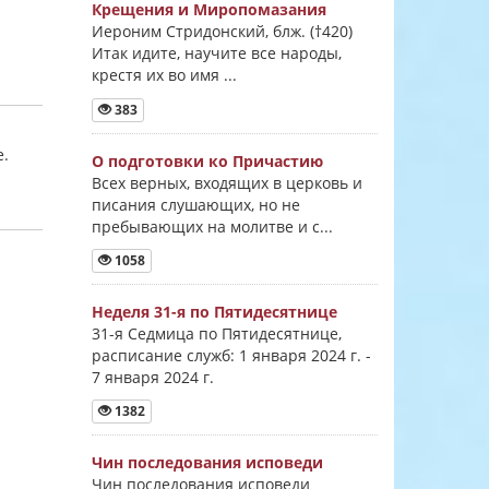
Крещения и Миропомазания
Иероним Стридонский, блж. (†420)
Итак идите, научите все народы,
крестя их во имя ...
383
е.
О подготовки ко Причастию
Всех верных, входящих в церковь и
писания слушающих, но не
пребывающих на молитве и с...
1058
Неделя 31-я по Пятидесятнице
31-я Седмица по Пятидесятнице,
расписание служб: 1 января 2024 г. -
7 января 2024 г.
1382
Чин последования исповеди
Чин последования исповеди