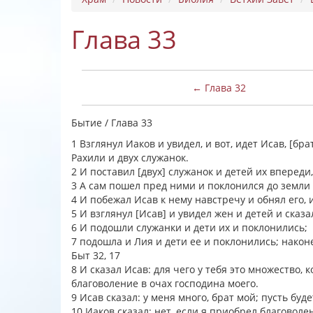
Глава 33
← Глава 32
Бытие / Глава 33
1 Взглянул Иаков и увидел, и вот, идет Исав, [бр
Рахили и двух служанок.
2 И поставил [двух] служанок и детей их впереди
3 А сам пошел пред ними и поклонился до земли 
4 И побежал Исав к нему навстречу и обнял его, и
5 И взглянул [Исав] и увидел жен и детей и сказа
6 И подошли служанки и дети их и поклонились;
7 подошла и Лия и дети ее и поклонились; нако
Быт 32, 17
8 И сказал Исав: для чего у тебя это множество, 
благоволение в очах господина моего.
9 Исав сказал: у меня много, брат мой; пусть буде
10 Иаков сказал: нет, если я приобрел благоволен