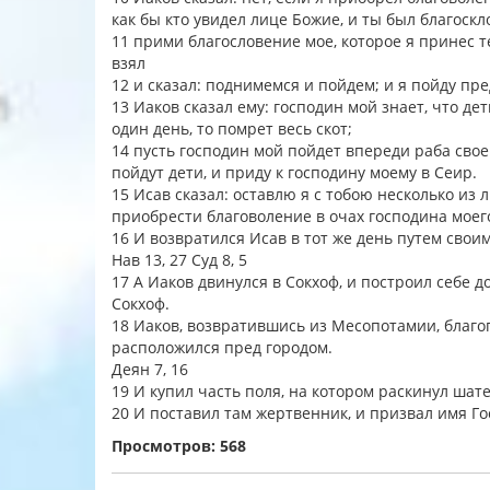
как бы кто увидел лице Божие, и ты был благоскл
11 прими благословение мое, которое я принес теб
взял
12 и сказал: поднимемся и пойдем; и я пойду пр
13 Иаков сказал ему: господин мой знает, что де
один день, то помрет весь скот;
14 пусть господин мой пойдет впереди раба своег
пойдут дети, и приду к господину моему в Сеир.
15 Исав сказал: оставлю я с тобою несколько из 
приобрести благоволение в очах господина моег
16 И возвратился Исав в тот же день путем свои
Нав 13, 27 Суд 8, 5
17 А Иаков двинулся в Сокхоф, и построил себе до
Сокхоф.
18 Иаков, возвратившись из Месопотамии, благо
расположился пред городом.
Деян 7, 16
19 И купил часть поля, на котором раскинул шате
20 И поставил там жертвенник, и призвал имя Го
Просмотров: 568