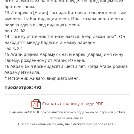
всех, и руки всех на него; жить будет он пред лицем всех
братьев своих.
13 И нарекла [Агарь] Господа, Который говорил к ней, сим
именем: Ты Бог видящий меня. Ибо сказала она: точно я
видела здесь в след видящего меня.
Быт 24, 62
14 Посему источник тот называется: Беэр-лахай-рои*. Он
находится между Кадесом и между Баредом.
Гал 4, 22
15 Агарь родила Авраму сына; и нарек [Аврам] имя сыну
своему, рожденному от Агари: Измаил.
16 Аврам был восьмидесяти шести лет, когда Агарь родила
Авраму Измаила.
* Источник Живаго, видящего меня.
Просмотров: 492
Скачать страницу в виде PDF
Внимание! В PDF сохраняется только содержимое страницы! без
оформления сайта!
После скачивания файла, вы сможете его распечатать.