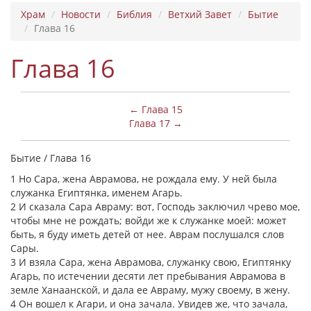
Храм
Новости
Библия
Ветхий Завет
Бытие
Глава 16
Глава 16
← Глава 15
Глава 17 →
Бытие / Глава 16
1 Но Сара, жена Аврамова, не рождала ему. У ней была
служанка Египтянка, именем Агарь.
2 И сказала Сара Авраму: вот, Господь заключил чрево мое,
чтобы мне не рождать; войди же к служанке моей: может
быть, я буду иметь детей от нее. Аврам послушался слов
Сары.
3 И взяла Сара, жена Аврамова, служанку свою, Египтянку
Агарь, по истечении десяти лет пребывания Аврамова в
земле Ханаанской, и дала ее Авраму, мужу своему, в жену.
4 Он вошел к Агари, и она зачала. Увидев же, что зачала,