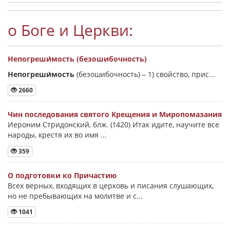
о Боге и Церкви:
Непогреши́мость (безошибочность)
Непогреши́мость
(безошибочность) –
1) свойство, прис...
2660
Чин последования святого Крещения и Миропомазания
Иероним Стридонский, блж. (†420) Итак идите, научите все
народы, крестя их во имя ...
359
О подготовки ко Причастию
Всех верных, входящих в церковь и писания слушающих,
но не пребывающих на молитве и с...
1041