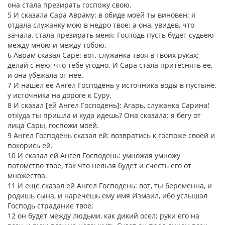
она стала презирать госпожу свою.
5 И сказала Сара Авраму: в обиде моей ты виновен; я
отдала служанку мою в недро твое; а она, увидев, что
зачала, стала презирать меня; Господь пусть будет судьею
между мною и между тобою.
6 Аврам сказал Саре: вот, служанка твоя в твоих руках;
делай с нею, что тебе угодно. И Сара стала притеснять ее,
и она убежала от нее.
7 И нашел ее Ангел Господень у источника воды в пустыне,
у источника на дороге к Суру.
8 И сказал [ей Ангел Господень]: Агарь, служанка Сарина!
откуда ты пришла и куда идешь? Она сказала: я бегу от
лица Сары, госпожи моей.
9 Ангел Господень сказал ей: возвратись к госпоже своей и
покорись ей.
10 И сказал ей Ангел Господень: умножая умножу
потомство твое, так что нельзя будет и счесть его от
множества.
11 И еще сказал ей Ангел Господень: вот, ты беременна, и
родишь сына, и наречешь ему имя Измаил, ибо услышал
Господь страдание твое;
12 он будет между людьми, как дикий осел; руки его на