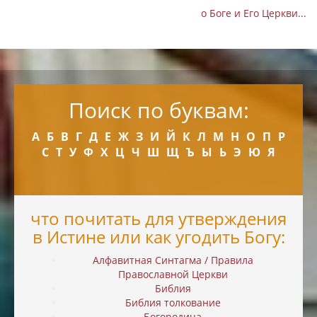
о Боге и Его Церкви...
Поиск по буквам:
А
Б
В
Г
Д
Е
Ж
З
И
Й
К
Л
М
Н
О
П
Р
С
Т
У
Ф
Х
Ц
Ч
Ш
Щ
Ъ
Ы
Ь
Э
Ю
Я
что почитать для утверждения
в Истине или как угодить Богу:
Алфавитная Синтагма / Правила
Православной Церкви
Библия
Библия толкование
Богородица