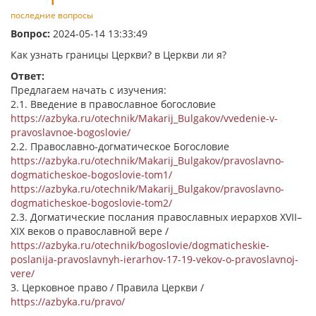
последние вопросы
Вопрос:
2024-05-14 13:33:49
Как узнать границы Церкви? в Церкви ли я?
Ответ:
Предлагаем начать с изучения:
2.1. Введение в православное богословие
https://azbyka.ru/otechnik/Makarij_Bulgakov/vvedenie-v-
pravoslavnoe-bogoslovie/
2.2. Православно-догматическое Богословие
https://azbyka.ru/otechnik/Makarij_Bulgakov/pravoslavno-
dogmaticheskoe-bogoslovie-tom1/
https://azbyka.ru/otechnik/Makarij_Bulgakov/pravoslavno-
dogmaticheskoe-bogoslovie-tom2/
2.3. Догматические послания православных иерархов XVII–
XIX веков о православной вере /
https://azbyka.ru/otechnik/bogoslovie/dogmaticheskie-
poslanija-pravoslavnyh-ierarhov-17-19-vekov-o-pravoslavnoj-
vere/
3. Церковное право / Правила Церкви /
https://azbyka.ru/pravo/