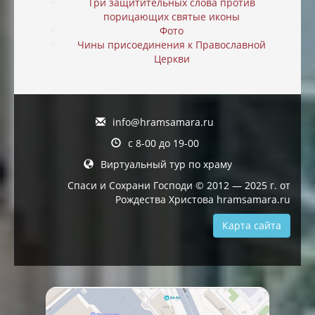
Три защитительных слова против
порицающих святые иконы
Фото
Чины присоединения к Православной
Церкви
info@hramsamara.ru
с 8-00 до 19-00
Виртуальный тур по храму
Спаси и Сохрани Господи © 2012 — 2025 г. от
Рождества Христова hramsamara.ru
Карта сайта