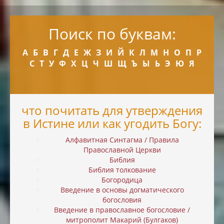
Поиск по буквам:
А
Б
В
Г
Д
Е
Ж
З
И
Й
К
Л
М
Н
О
П
Р
С
Т
У
Ф
Х
Ц
Ч
Ш
Щ
Ъ
Ы
Ь
Э
Ю
Я
что почитать для утверждения
в Истине или как угодить Богу:
Алфавитная Синтагма / Правила
Православной Церкви
Библия
Библия толкование
Богородица
Введение в основы догматического
богословия
Введение в православное богословие /
митрополит Макарий (Булгаков)