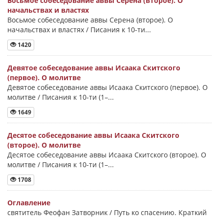
Восьмое собеседование аввы Серена (второе). О
начальствах и властях
Восьмое собеседование аввы Серена (второе). О
начальствах и властях / Писания к 10-ти...
1420
Девятое собеседование аввы Исаака Скитского
(первое). О молитве
Девятое собеседование аввы Исаака Скитского (первое). О
молитве / Писания к 10-ти (1–...
1649
Десятое собеседование аввы Исаака Скитского
(второе). О молитве
Десятое собеседование аввы Исаака Скитского (второе). О
молитве / Писания к 10-ти (1–...
1708
Оглавление
святитель Феофан Затворник / Путь ко спасению. Краткий