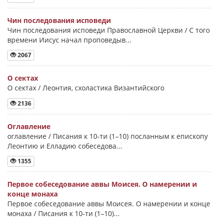
Чин последования исповеди
Чин последования исповеди Православной Церкви / С того
времени Иисус начал проповедыв...
2067
О сектах
О сектах / Леонтия, схоластика Византийского
2136
Оглавление
оглавление / Писания к 10-ти (1–10) посланным к епископу
Леонтию и Елладию собеседова...
1355
Первое собеседование аввы Моисея. О намерении и
конце монаха
Первое собеседование аввы Моисея. О намерении и конце
монаха / Писания к 10-ти (1–10)...