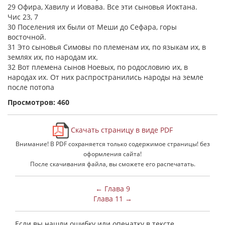
29 Офира, Хавилу и Иовава. Все эти сыновья Иоктана.
Чис 23, 7
30 Поселения их были от Меши до Сефара, горы
восточной.
31 Это сыновья Симовы по племенам их, по языкам их, в
землях их, по народам их.
32 Вот племена сынов Ноевых, по родословию их, в
народах их. От них распространились народы на земле
после потопа
Просмотров: 460
Скачать страницу в виде PDF
Внимание! В PDF сохраняется только содержимое страницы! без
оформления сайта!
После скачивания файла, вы сможете его распечатать.
← Глава 9
Глава 11 →
Если вы нашли ошибку или опечатку в тексте