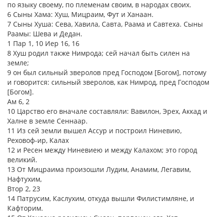
по языку своему, по племенам своим, в народах своих.
6 Сыны Хама: Хуш, Мицраим, Фут и Ханаан.
7 Сыны Хуша: Сева, Хавила, Савта, Раама и Савтеха. Сыны
Раамы: Шева и Дедан.
1 Пар 1, 10 Иер 16, 16
8 Хуш родил также Нимрода; сей начал быть силен на
земле;
9 он был сильный зверолов пред Господом [Богом], потому
и говорится: сильный зверолов, как Нимрод, пред Господом
[Богом].
Ам 6, 2
10 Царство его вначале составляли: Вавилон, Эрех, Аккад и
Халне в земле Сеннаар.
11 Из сей земли вышел Ассур и построил Ниневию,
Реховоф-ир, Калах
12 и Ресен между Ниневиею и между Калахом; это город
великий.
13 От Мицраима произошли Лудим, Анамим, Легавим,
Нафтухим,
Втор 2, 23
14 Патрусим, Каслухим, откуда вышли Филистимляне, и
Кафторим.