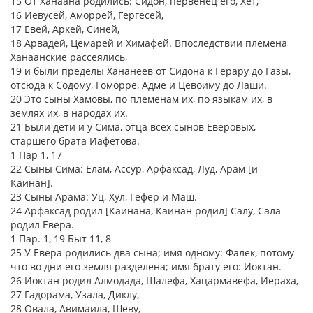
15 От Ханаана родились: Сидон, первенец его, Хет,
16 Иевусей, Аморрей, Гергесей,
17 Евей, Аркей, Синей,
18 Арвадей, Цемарей и Химафей. Впоследствии племена
Ханаанские рассеялись,
19 и были пределы Хананеев от Сидона к Герару до Газы,
отсюда к Содому, Гоморре, Адме и Цевоиму до Лаши.
20 Это сыны Хамовы, по племенам их, по языкам их, в
землях их, в народах их.
21 Были дети и у Сима, отца всех сынов Еверовых,
старшего брата Иафетова.
1 Пар 1, 17
22 Сыны Сима: Елам, Ассур, Арфаксад, Луд, Арам [и
Каинан].
23 Сыны Арама: Уц, Хул, Гефер и Маш.
24 Арфаксад родил [Каинана, Каинан родил] Салу, Сала
родил Евера.
1 Пар. 1, 19 Быт 11, 8
25 У Евера родились два сына; имя одному: Фалек, потому
что во дни его земля разделена; имя брату его: Иоктан.
26 Иоктан родил Алмодада, Шалефа, Хацармавефа, Иераха,
27 Гадорама, Узала, Диклу,
28 Овала, Авимаила, Шеву,