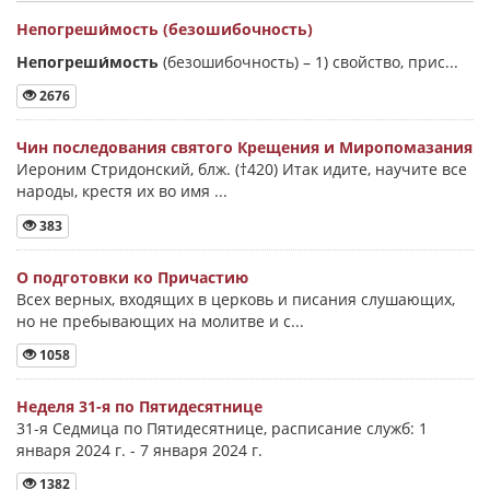
Непогреши́мость (безошибочность)
Непогреши́мость
(безошибочность) –
1) свойство, прис...
2676
Чин последования святого Крещения и Миропомазания
Иероним Стридонский, блж. (†420) Итак идите, научите все
народы, крестя их во имя ...
383
О подготовки ко Причастию
Всех верных, входящих в церковь и писания слушающих,
но не пребывающих на молитве и с...
1058
Неделя 31-я по Пятидесятнице
31-я Седмица по Пятидесятнице, расписание служб: 1
января 2024 г. - 7 января 2024 г.
1382