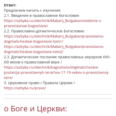
Ответ:
Предлагаем начать с изучения:
2.1. Введение в православное богословие
https://azbyka.ru/otechnik/Makarij_Bulgakov/vvedenie-v-
pravoslavnoe-bogoslovie/
2.2. Православно-догматическое Богословие
https://azbyka.ru/otechnik/Makarij_Bulgakov/pravoslavno-
dogmaticheskoe-bogoslovie-tom1/
https://azbyka.ru/otechnik/Makarij_Bulgakov/pravoslavno-
dogmaticheskoe-bogoslovie-tom2/
2.3. Догматические послания православных иерархов XVII–
XIX веков о православной вере /
https://azbyka.ru/otechnik/bogoslovie/dogmaticheskie-
poslanija-pravoslavnyh-ierarhov-17-19-vekov-o-pravoslavnoj-
vere/
3. Церковное право / Правила Церкви /
https://azbyka.ru/pravo/
о Боге и Церкви: