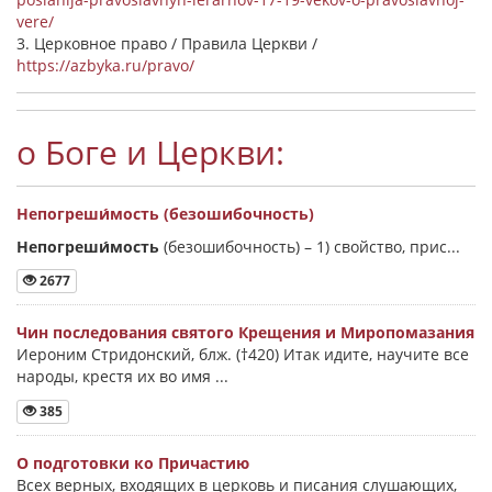
vere/
3. Церковное право / Правила Церкви /
https://azbyka.ru/pravo/
о Боге и Церкви:
Непогреши́мость (безошибочность)
Непогреши́мость
(безошибочность) –
1) свойство, прис...
2677
Чин последования святого Крещения и Миропомазания
Иероним Стридонский, блж. (†420) Итак идите, научите все
народы, крестя их во имя ...
385
О подготовки ко Причастию
Всех верных, входящих в церковь и писания слушающих,