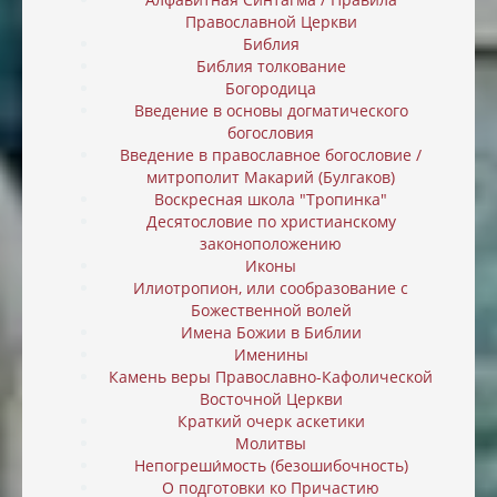
Православной Церкви
Библия
Библия толкование
Богородица
Введение в основы догматического
богословия
Введение в православное богословие /
митрополит Макарий (Булгаков)
Воскресная школа "Тропинка"
Десятословие по христианскому
законоположению
Иконы
Илиотропион, или cообразование с
Божественной волей
Имена Божии в Библии
Именины
Камень веры Православно-Кафолической
Восточной Церкви
Краткий очерк аскетики
Молитвы
Непогреши́мость (безошибочность)
О подготовки ко Причастию