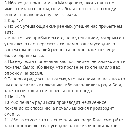
5 Ибо, когда пришли мы в Македонию, плоть наша не
имела никакого покоя, но мы были стеснены отовсюду:
отвне - нападения, внутри - страхи.
2 Кор 1, 4
6 Но Бог, утешающий смиренных, утешил нас прибытием
Тита,
7 и не только прибытием его, но и утешением, которым он
утешался о вас, пересказывая нам о вашем усердии, о
вашем плаче, о вашей ревности по мне, так что я еще
более обрадовался.
8 Посему, если я опечалил вас посланием, не жалею, хотя и
пожалел было; ибо вижу, что послание то́ опечалило вас,
впрочем на время.
9 Теперь я радуюсь не потому, что вы опечалились, но что
вы опечалились к покаянию; ибо опечалились ради Бога,
так что нисколько не понесли от нас вреда.
1 Пет 2, 19
10 Ибо печаль ради Бога производит неизменное
покаяние ко спасению, а печаль мирская производит
смерть.
11 Ибо то самое, что вы опечалились ради Бога, смотри́те,
какое произвело в вас усердие, какие извинения, какое