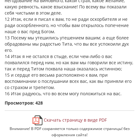
негодование на виновного, какой страх, какое желание,
какую ревность, какое взыскание! По всему вы показали
себя чистыми в этом деле.
12 Итак, если я писал к вам, то не ради оскорбителя и не
ради оскорбленного, но чтобы вам открылось попечение
наше о вас пред Богом.
13 Посему мы утешились утешением вашим; а еще более
обрадованы мы радостью Тита, что вы все успокоили дух
его.
14 Итак я не остался в стыде, если чем-либо о вас
похвалился перед ним, но как вам мы говорили все истину,
так и перед Титом похвала наша оказалась истинною;
15 и сердце его весьма расположено к вам, при
воспоминании о послушании всех вас, как вы приняли его
со страхом и трепетом.
16 Итак радуюсь, что во всем могу положиться на вас.
Просмотров: 428
Скачать страницу в виде PDF
Внимание! В PDF сохраняется только содержимое страницы! без
оформления сайта!