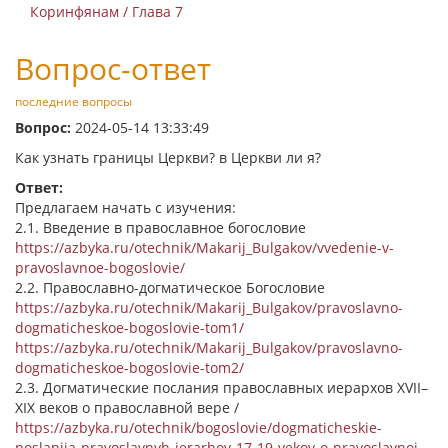
Коринфянам / Глава 7
Вопрос-ответ
последние вопросы
Вопрос:
2024-05-14 13:33:49
Как узнать границы Церкви? в Церкви ли я?
Ответ:
Предлагаем начать с изучения:
2.1. Введение в православное богословие
https://azbyka.ru/otechnik/Makarij_Bulgakov/vvedenie-v-
pravoslavnoe-bogoslovie/
2.2. Православно-догматическое Богословие
https://azbyka.ru/otechnik/Makarij_Bulgakov/pravoslavno-
dogmaticheskoe-bogoslovie-tom1/
https://azbyka.ru/otechnik/Makarij_Bulgakov/pravoslavno-
dogmaticheskoe-bogoslovie-tom2/
2.3. Догматические послания православных иерархов XVII–
XIX веков о православной вере /
https://azbyka.ru/otechnik/bogoslovie/dogmaticheskie-
poslanija-pravoslavnyh-ierarhov-17-19-vekov-o-pravoslavnoj-