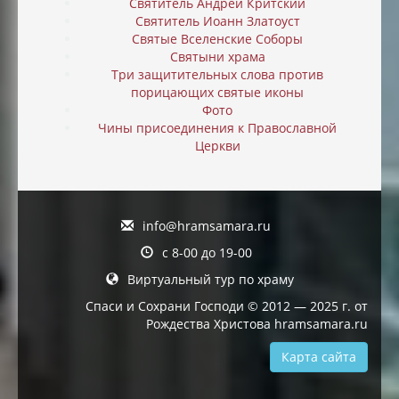
Святитель Андрей Критский
Святитель Иоанн Златоуст
Святые Вселенские Соборы
Святыни храма
Три защитительных слова против
порицающих святые иконы
Фото
Чины присоединения к Православной
Церкви
info@hramsamara.ru
с 8-00 до 19-00
Виртуальный тур по храму
Спаси и Сохрани Господи © 2012 — 2025 г. от
Рождества Христова hramsamara.ru
Карта сайта