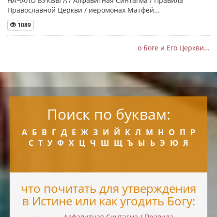
НАЧАЛО БУКВЫ Λ / Алфавитная Синтагма / Правила
Православной Церкви / иеромонах Матфей...
1089
о Боге и Его Церкви...
Поиск по буквам:
А
Б
В
Г
Д
Е
Ж
З
И
Й
К
Л
М
Н
О
П
Р
С
Т
У
Ф
Х
Ц
Ч
Ш
Щ
Ъ
Ы
Ь
Э
Ю
Я
что почитать для утверждения
в Истине или как угодить Богу:
Алфавитная Синтагма / Правила